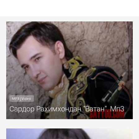
011
Добавил: Sayyod Дата: 15-Авг-201
MP3|Video
Сардор Рахимхондан "Ватан". Мп3
011
Добавил: Sayyod Дата: 13-Авг-201