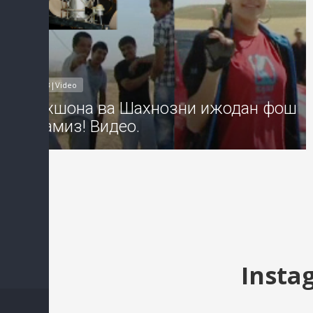
MP3|Video
Рухшона ва Шахнозни ижодан фош
этамиз! Видео.
Insta