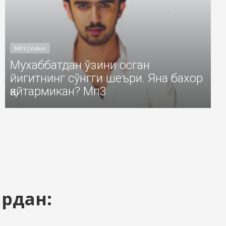
MP3|Video
Мухаббатдан ўзини осган
йигитнинг сўнгги шеъри. Яна бахор
қайтармикан? Мп3
ардан: