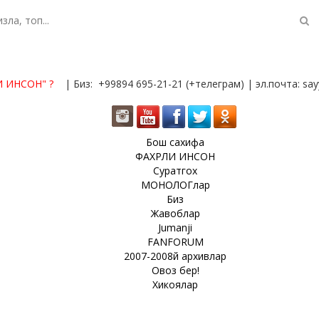
И ИНСОН"
?
| Биз: +99894 695-21-21 (+телеграм) | эл.почта: s
Бош сахифа
ФАХРЛИ ИНСОН
Суратгох
МОНОЛОГлар
Биз
Жавоблар
Jumanji
FANFORUM
2007-2008й архивлар
Овоз бер!
Хикоялар