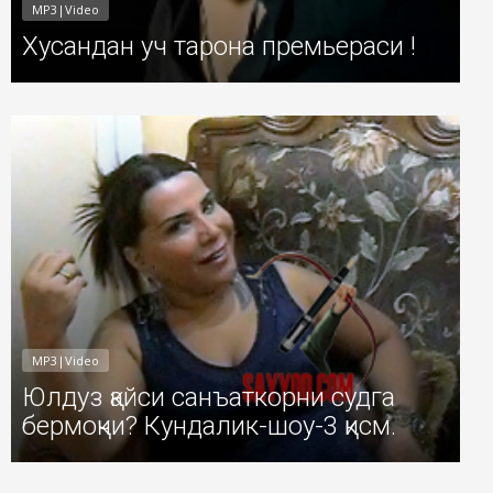
MP3|Video
Хусандан уч тарона премьераси !
1
Добавил: Sayyod Дата: 24-Июл-2011
MP3|Video
Юлдуз қайси санъаткорни судга
бермоқчи? Кундалик-шоу-3 қисм.
1
Добавил: Sayyod Дата: 22-Июл-2011