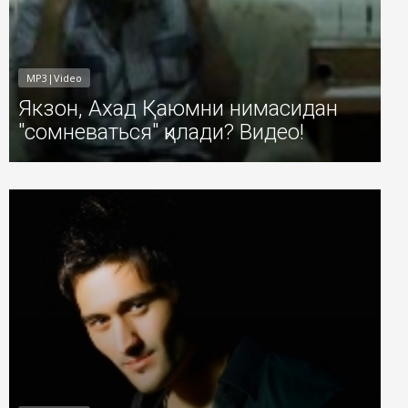
MP3|Video
Якзон, Ахад Қаюмни нимасидан
"сомневаться" қилади? Видео!
1
Добавил: Sayyod Дата: 29-Июл-2011