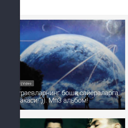
Добавил: Sayyod Дата: 16-Авг-2
MP3|Video
Жўраевларнинг бошқа сайёраларга
"атакаси!")). Мп3 альбом!
Добавил: Sayyod Дата: 13-Авг-2