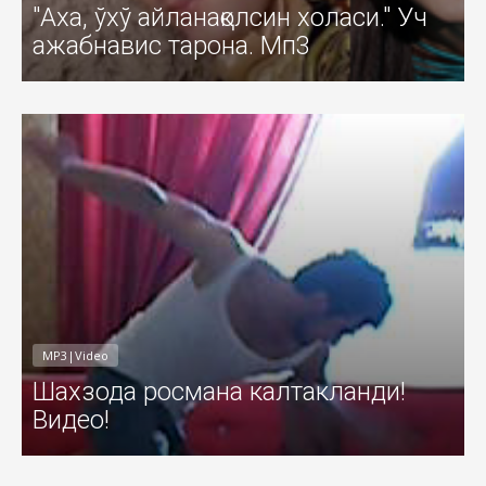
"Аха, ўхў айланақолсин холаси." Уч
ажабнавис тарона. Мп3
011
Добавил: Sayyod Дата: 24-Июл-201
MP3|Video
Шахзода росмана калтакланди!
Видео!
011
Добавил: Sayyod Дата: 22-Июл-201