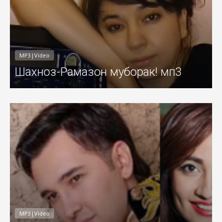
MP3|Video
Шахноз-Рамазон муборак! мп3
011
Добавил: Sayyod Дата: 31-Июл-201
MP3|Video