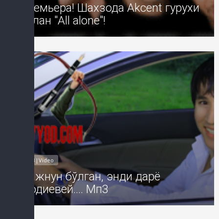
Премьера! Шахзода Akcent гурухи
билан "All alone"!
Добавил: Sayyod Дата: 27-Июл-2
MP3|Video
Мажнун бўлган, энди дарё
Шодиевей.... Мп3
Добавил: Sayyod Дата: 24-Июл-2