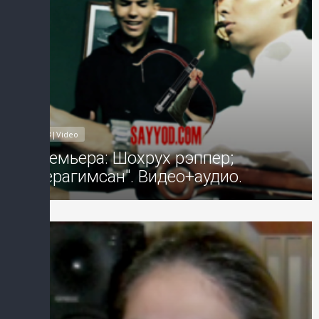
MP3|Video
Премьера: Шохрух рэппер;
"Керагимсан". Видео+аудио.
Добавил: Sayyod Дата: 10-Авг-2