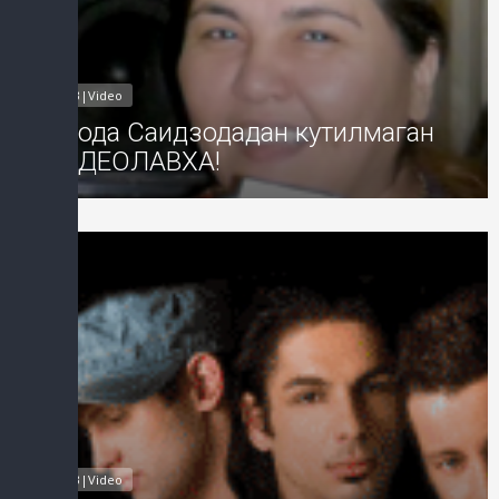
MP3|Video
Озода Саидзодадан кутилмаган
ВИДЕОЛАВХА!
Добавил: Sayyod Дата: 01-Авг-2
MP3|Video