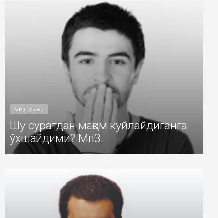
MP3|Video
Шу суратдан мақом куйлайдиганга
ўхшайдими? Мп3.
1
Добавил: Sayyod Дата: 17-Июл-2011