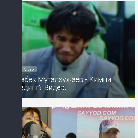
MP3|Video
Отабек Муталхўжаев - Кимни
севдинг? Видео.
Добавил: Sayyod Дата: 20-Июл-2