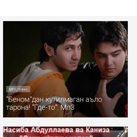
1
Добавил: Sayyod Дата: 14-Авг-2011
MP3|Video
"Беном"дан кутилмаган аъло
тарона! "Где-то". Мп3
1
Добавил: Sayyod Дата: 11-Авг-2011