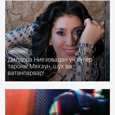
MP3|Video
Дилдора Ниёзовадан уч супер
тарона! Махзун, шўх ва
ватанпарвар!
011
Добавил: Sayyod Дата: 19-Июл-201