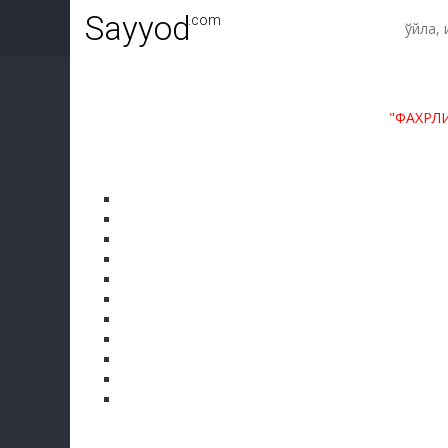
Sayyod
.com
"ФАХРЛ