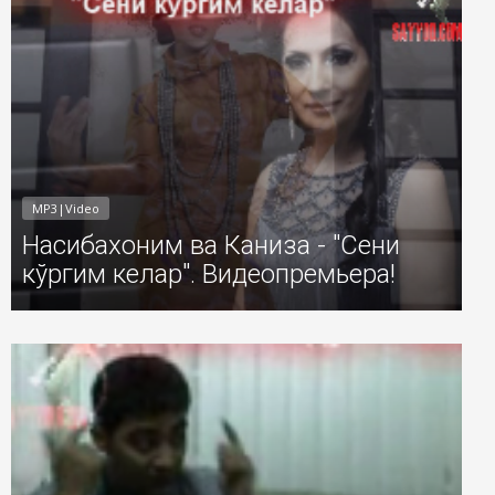
MP3|Video
Насибахоним ва Каниза - "Сени
кўргим келар". Видеопремьера!
1
Добавил: Sayyod Дата: 03-Авг-2011