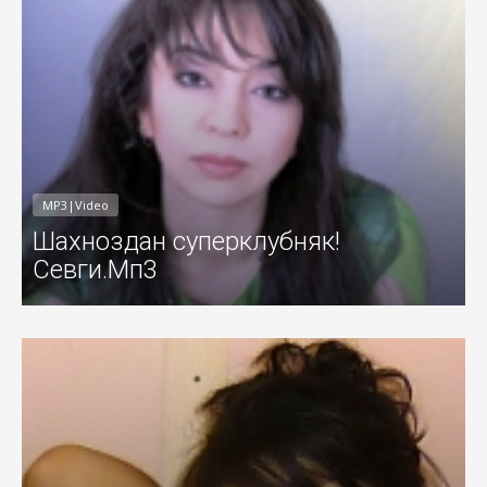
MP3|Video
Шахноздан суперклубняк!
Севги.Мп3
011
Добавил: Sayyod Дата: 07-Авг-201