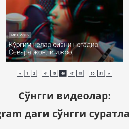
MP3|Video
Кўргим келар сизни негадир.
Севара жонли ижро.
...
...
«
1
2
44
45
46
47
48
50
51
»
Сўнгги видеолар:
gram даги сўнгги суратл