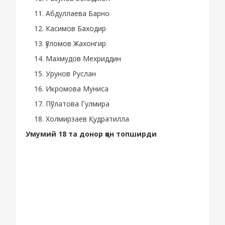
Абдуллаева Барно
Касимов Баходир
Ғуломов Жахонгир
Махмудов Мехриддин
Урунов Руслан
Икромова Муниса
Пўлатова Гулмира
Холмирзаев Қудратилла
Умумий 18 та донор қон топширди