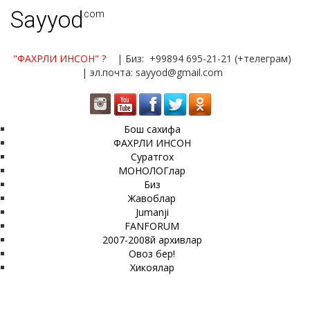
Sayyod
.com
"ФАХРЛИ ИНСОН"
?
| Биз: +99894 695-21-21 (+телеграм)
| эл.почта: sayyod@gmail.com
Бош сахифа
ФАХРЛИ ИНСОН
Суратгох
МОНОЛОГлар
Биз
Жавоблар
Jumanji
FANFORUM
2007-2008й архивлар
Овоз бер!
Хикоялар