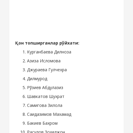
Қон топширганлар рўйхати:
Курганбаева Дилноза
Азиза Исломова
Джураева Гулчехра
Дилмурод
Рўзиев Абдулазиз
Шавкатов Шухрат
Самигова Зилола
Саидазимов Махамад
Бакиев Бахром
Расулов Зохиджон