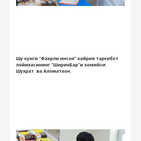
Шу кунги “Фахрли инсон” хайрия тарғибот
лойихасининг “ШиринБар”и хомийси
Шухрат ва Аломатхон.