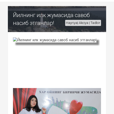
Йилнинг илк жумасида савоб
насиб этганлар!
Hayriya| Akciya | Tadbir