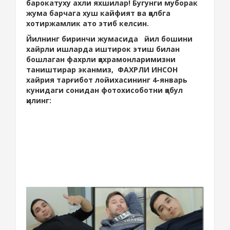
барокатуху ахли яхшилар! Бугунги муборак
жума барчага хуш кайфият ва қалбга
хотиржамлик ато этиб келсин.
Йилнинг биринчи жумасида йил бошини
хайрли ишларда иштирок этиш билан
бошлаган фахрли қахрамонларимизни
таништирар эканмиз, ФАХРЛИ ИНСОН
хайрия тарғибот лойихасининг 4-январь
кунидаги сонидан фотохисоботни қабул
қилинг: