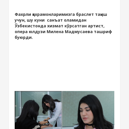
Фахрли қахрамонларимизга браслет тақиш
учун, шу куни санъат оламидан
Ўзбекистонда хизмат кўрсатган артист,
опера юлдузи Милена Мадмусаева ташриф
буюрди.