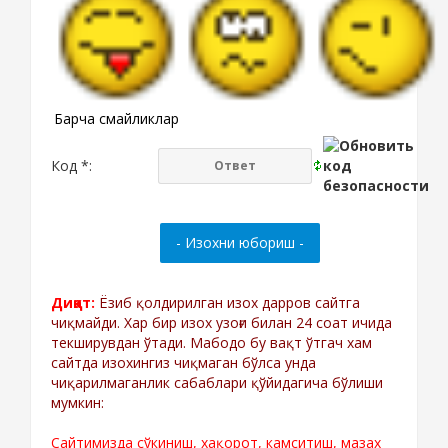
Барча смайликлар
Код *:
Диққат:
Ёзиб қолдирилган изох дарров сайтга
чиқмайди. Хар бир изох узоғи билан 24 соат ичида
текширувдан ўтади. Мабодо бу вақт ўтгач хам
сайтда изохингиз чиқмаган бўлса унда
чиқарилмаганлик сабаблари қўйидагича бўлиши
мумкин:
Сайтимизда сўкиниш, хақорот, камситиш, мазах