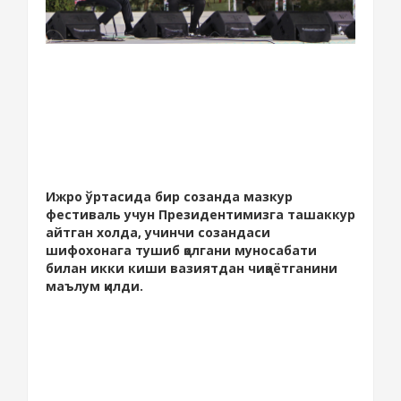
Ижро ўртасида бир созанда мазкур
фестиваль учун Президентимизга ташаккур
айтган холда, учинчи созандаси
шифохонага тушиб қолгани муносабати
билан икки киши вазиятдан чиқаётганини
маълум қилди.