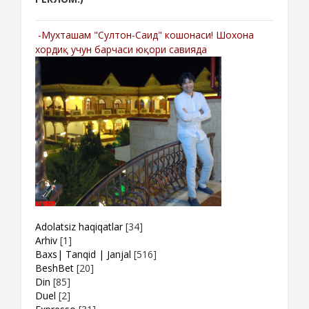
-Мухташам "Султон-Саид" кошонаси! Шохона
хордиқ учун барчаси юқори савияда
Adolatsiz haqiqatlar
[34]
Arhiv
[1]
Baxs| Tanqid | Janjal
[516]
BeshBet
[20]
Din
[85]
Duel
[2]