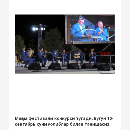
Мақом фестивали конкурси тугади. Бугун 10-
сентябрь куни ғолиблар билан танишасиз.