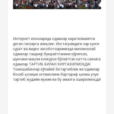
Интернет изохларида одамлар киритилмаяпти
деган гапларга аниқлик: Инстаграмдаги хар кунги
сурат ва видео хисоботларимизда миллионлаб
одамлар ташриф буюраётганини кўряпсиз,
шунчаки мақом конкурси бўлаётган катта сахнага
одамлар ТАРТИБ БИЛАН КИРГАЗИЛМОҚДА!
Томошабинлар кўпайиб бетартиблик ва одамлар
босиб қолиши эхтимолини бартараф қилиш учун
тартиб жудаям мухим ва бу амалга оширилмоқда!