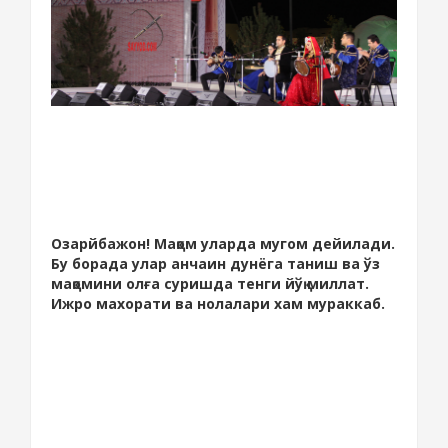
Озарйбажон! Мақом уларда мугом дейилади.
Бу борада улар анчаин дунёга таниш ва ўз
мақомини олға суришда тенги йўқ миллат.
Ижро махорати ва нолалари хам мураккаб.