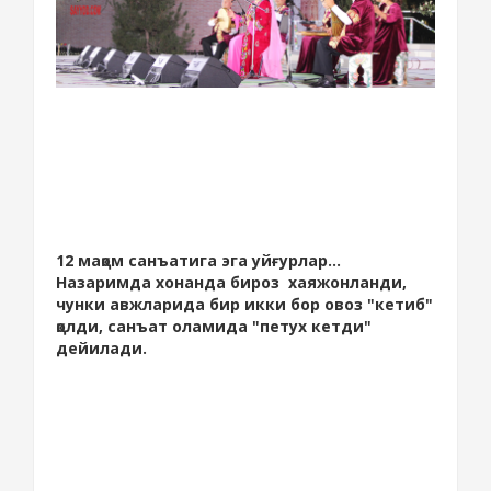
12 мақом санъатига эга уйғурлар...
Назаримда хонанда бироз хаяжонланди,
чунки авжларида бир икки бор овоз "кетиб"
қолди, санъат оламида "петух кетди"
дейилади.