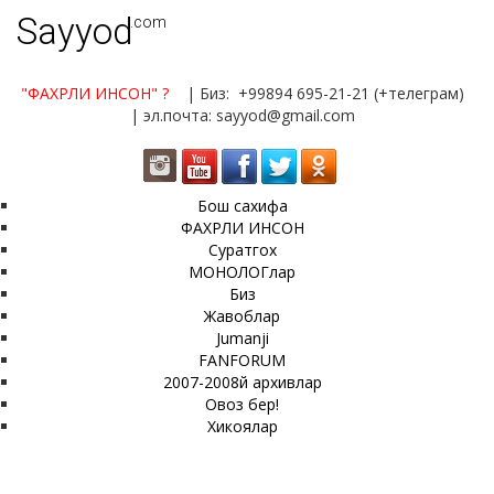
Sayyod
.com
"ФАХРЛИ ИНСОН"
?
| Биз: +99894 695-21-21 (+телеграм)
| эл.почта: sayyod@gmail.com
Бош сахифа
ФАХРЛИ ИНСОН
Суратгох
МОНОЛОГлар
Биз
Жавоблар
Jumanji
FANFORUM
2007-2008й архивлар
Овоз бер!
Хикоялар