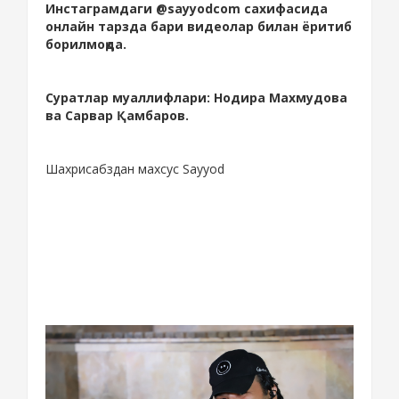
Инстаграмдаги @sayyodcom сахифасида
онлайн тарзда бари видеолар билан ёритиб
борилмоқда.
Суратлар муаллифлари: Нодира Махмудова
ва Сарвар Қамбаров.
Шахрисабздан махсус Sayyod