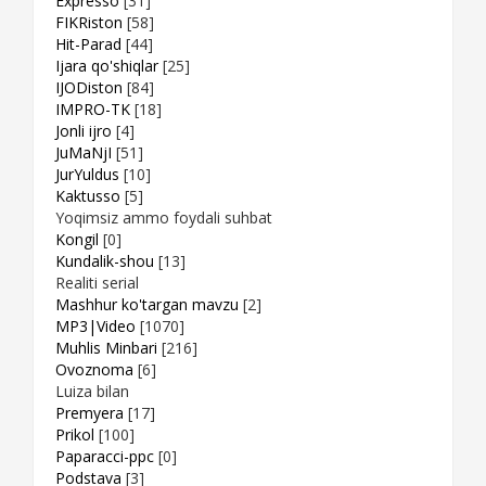
Expresso
[31]
FIKRiston
[58]
Hit-Parad
[44]
Ijara qo'shiqlar
[25]
IJODiston
[84]
IMPRO-TK
[18]
Jonli ijro
[4]
JuMaNjI
[51]
JurYuldus
[10]
Kaktusso
[5]
Yoqimsiz ammo foydali suhbat
Kongil
[0]
Kundalik-shou
[13]
Realiti serial
Mashhur ko'targan mavzu
[2]
MP3|Video
[1070]
Muhlis Minbari
[216]
Ovoznoma
[6]
Luiza bilan
Premyera
[17]
Prikol
[100]
Paparacci-ppc
[0]
Podstava
[3]