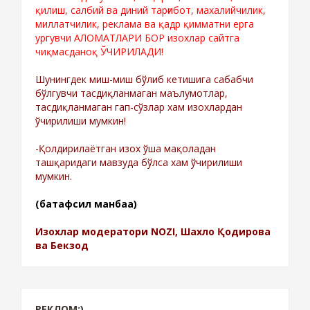
қилиш, салбий ва диний тарғибот, махалийчилик,
миллатчилик, реклама ва қадр қимматни ерга
ургувчи АЛОМАТЛАРИ БОР изохлар сайтга
чиқмасданоқ ЎЧИРИЛАДИ!
Шунингдек миш-миш бўлиб кетишига сабабчи
бўлгувчи тасдиқланмаган маълумотлар,
тасдиқланмаган гап-сўзлар хам изохлардан
ўчирилиши мумкин!
-Қолдирилаётган изох ўша мақоладан
ташқаридаги мавзуда бўлса хам ўчирилиши
мумкин.
(батафсил манбаа)
Изохлар модератори NOZI, Шахло Қодирова
ва Бекзод
РЕКЛОМ:)