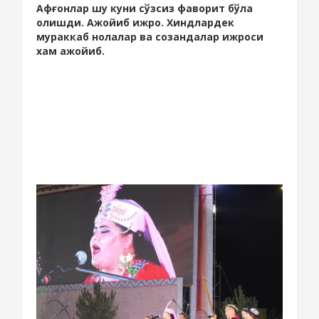
Афғонлар шу куни сўзсиз фаворит бўла
олишди. Ажойиб ижро. Хиндлардек
мураккаб нолалар ва созандалар ижроси
хам ажойиб.