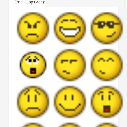
Email(шартмас):