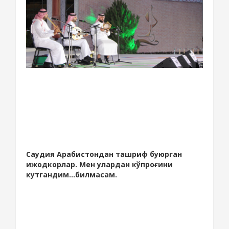
Саудия Арабистондан ташриф буюрган
ижодкорлар. Мен улардан кўпроғини
кутгандим...билмасам.