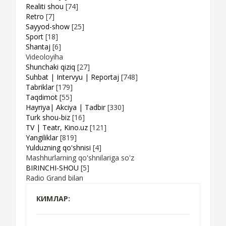
Realiti shou
[74]
Retro
[7]
Sayyod-show
[25]
Sport
[18]
Shantaj
[6]
Videoloyiha
Shunchaki qiziq
[27]
Suhbat | Intervyu | Reportaj
[748]
Tabriklar
[179]
Taqdimot
[55]
Hayriya| Akciya | Tadbir
[330]
Turk shou-biz
[16]
TV | Teatr, Kino.uz
[121]
Yangiliklar
[819]
Yulduzning qo'shnisi
[4]
Mashhurlarning qo'shnilariga so'z
BIRINCHI-SHOU
[5]
Radio Grand bilan
КИМЛАР: