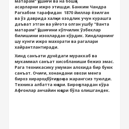
матарам" қўшиғи ва на бошқа
асарларни ижро этишди. Банким Чандра
Рагхабом тарафидан 1870 йиллар ёзилган
ва ўз даврида халқни озодлик учун курашга
даъват этган ва уйғота олган ушбу "Ванта
матарам" қўшиғини кўпчилик ўзбеклар
билишини изохлардан кўрдик. Хиндларнинг
шу кунги ижро махорати ва рагалари
хайрантлантиради.
Хинд санъати дунёдаги мураккаб ва
мукаммал санъат хисобланиши бежиз эмас.
Рага техникасику умуман алохида бир буюк
санъат. Очиғи, хонандани овози менга
бироз хирароқ, бўғиқроқ ва жарангсиз туюлди.
Техника албатта юқори. Бироқ улардан кўра
Афғонлар анчайин юқори бўла олишгандек.