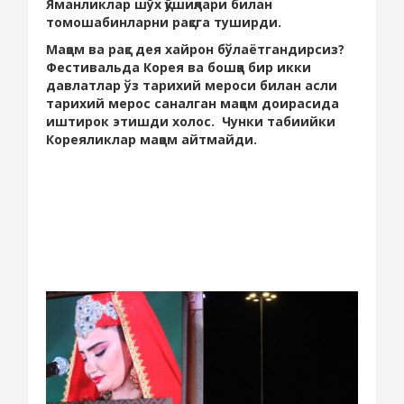
Яманликлар шўх қўшиқлари билан
томошабинларни рақсга туширди.
Мақом ва рақс дея хайрон бўлаётгандирсиз?
Фестивальда Корея ва бошқа бир икки
давлатлар ўз тарихий мероси билан асли
тарихий мерос саналган мақом доирасида
иштирок этишди холос. Чунки табиийки
Кореяликлар мақом айтмайди.