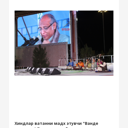
Хиндлар ватанни мадх этувчи "Ванде