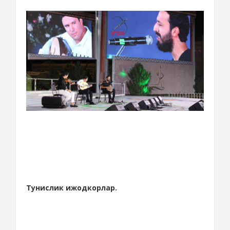
Тунислик ижодкорлар.