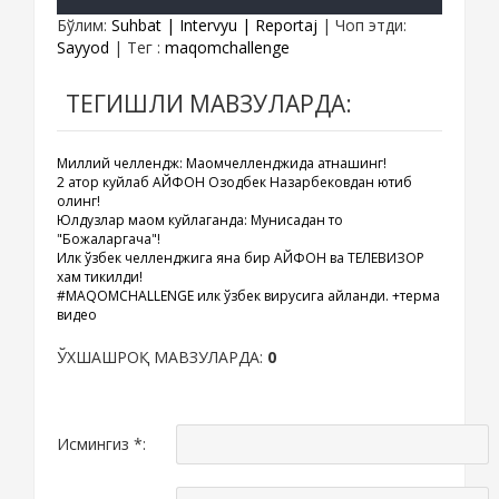
Бўлим
:
Suhbat | Intervyu | Reportaj
|
Чоп этди
:
Sayyod
|
Тег
:
maqomchallenge
ТЕГИШЛИ МАВЗУЛАРДА:
Миллий челлендж: Мақомчелленджида қатнашинг!
2 қатор куйлаб АЙФОН Озодбек Назарбековдан ютиб
олинг!
Юлдузлар мақом куйлаганда: Мунисадан то
"Божаларгача"!
Илк ўзбек челленджига яна бир АЙФОН ва ТЕЛЕВИЗОР
хам тикилди!
#MAQOMCHALLENGE илк ўзбек вирусига айланди. +терма
видео
ЎХШАШРОҚ МАВЗУЛАРДА:
0
Исмингиз *: