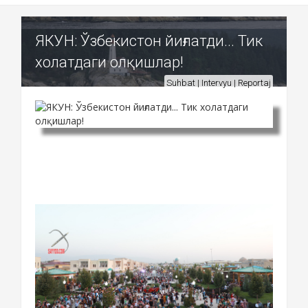
ЯКУН: Ўзбекистон йиғлатди... Тик
холатдаги олқишлар!
Suhbat | Intervyu | Reportaj