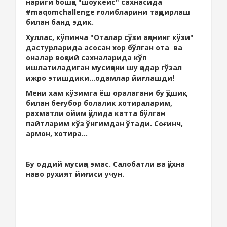
нариги бошқа "шоукейс" сахнасида
#maqomchallenge ғолибларини тақдирлаш
билан банд эдик.
Хуллас, кўпинча "Оталар сўзи ақлнинг кўзи"
дастурларида асосан хор бўлган ота ва
оналар воқеий сахналарида кўп
ишлатиладиган мусиқани шу қадар гўзал
ижро этишдики...одамлар йиғлашди!
Мени хам кўзимга ёш оралагани бу қўшиқ
билан беғубор болалик хотираларим,
рахматли ойим қўлида катта бўлган
пайтларим кўз ўнгимдан ўтади. Соғинч,
армон, хотира...
Бу оддий мусиқа эмас. Салобатли ва қўхна
наво рухият йиғиси учун.