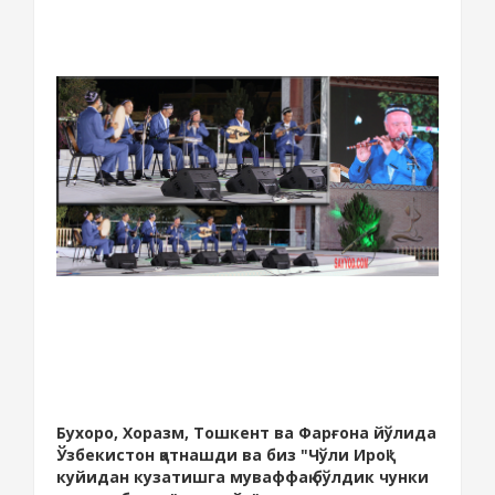
Бухоро, Хоразм, Тошкент ва Фарғона йўлида
Ўзбекистон қатнашди ва биз "Чўли Ироқ"
куйидан кузатишга муваффақ бўлдик чунки