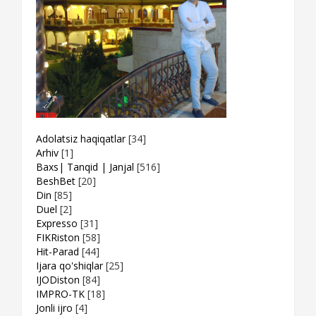
Adolatsiz haqiqatlar
[34]
Arhiv
[1]
Baxs| Tanqid | Janjal
[516]
BeshBet
[20]
Din
[85]
Duel
[2]
Expresso
[31]
FIKRiston
[58]
Hit-Parad
[44]
Ijara qo'shiqlar
[25]
IJODiston
[84]
IMPRO-TK
[18]
Jonli ijro
[4]