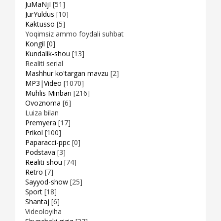
JuMaNjI
[51]
JurYuldus
[10]
Kaktusso
[5]
Yoqimsiz ammo foydali suhbat
Kongil
[0]
Kundalik-shou
[13]
Realiti serial
Mashhur ko'targan mavzu
[2]
MP3|Video
[1070]
Muhlis Minbari
[216]
Ovoznoma
[6]
Luiza bilan
Premyera
[17]
Prikol
[100]
Paparacci-ppc
[0]
Podstava
[3]
Realiti shou
[74]
Retro
[7]
Sayyod-show
[25]
Sport
[18]
Shantaj
[6]
Videoloyiha