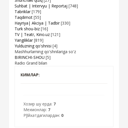
Shunchaki qiziq
[27]
Suhbat | Intervyu | Reportaj
[748]
Tabriklar
[179]
Taqdimot
[55]
Hayriya| Akciya | Tadbir
[330]
Turk shou-biz
[16]
TV | Teatr, Kino.uz
[121]
Yangiliklar
[819]
Yulduzning qo'shnisi
[4]
Mashhurlarning qo'shnilariga so'z
BIRINCHI-SHOU
[5]
Radio Grand bilan
КИМЛАР:
Хозир шу ерда:
7
Мехмонлар:
7
Рўйхатдагилардан:
0