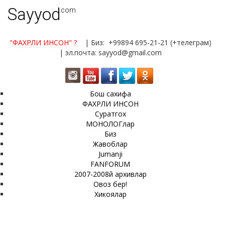
Sayyod
.com
"ФАХРЛИ ИНСОН"
?
| Биз: +99894 695-21-21 (+телеграм)
| эл.почта: sayyod@gmail.com
Бош сахифа
ФАХРЛИ ИНСОН
Суратгох
МОНОЛОГлар
Биз
Жавоблар
Jumanji
FANFORUM
2007-2008й архивлар
Овоз бер!
Хикоялар