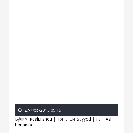
27-Фев-2013 09:15
Бўлим
:
Realiti shou
|
Чоп этди
:
Sayyod
|
Тег
:
Asl
honanda