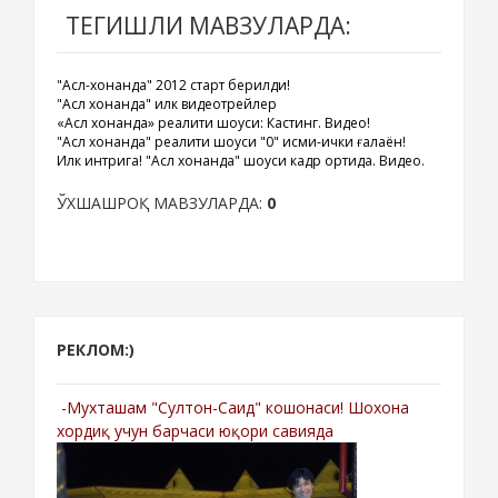
ТЕГИШЛИ МАВЗУЛАРДА:
"Асл-хонанда" 2012 старт берилди!
"Асл хонанда" илк видеотрейлер
«Асл хонанда» реалити шоуси: Кастинг. Видео!
"Асл хонанда" реалити шоуси "0" қисми-ички ғалаён!
Илк интрига! "Асл хонанда" шоуси кадр ортида. Видео.
ЎХШАШРОҚ МАВЗУЛАРДА:
0
РЕКЛОМ:)
-Мухташам "Султон-Саид" кошонаси! Шохона
хордиқ учун барчаси юқори савияда