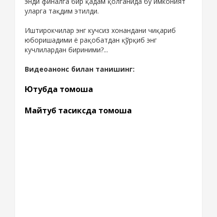
энди финалга бир қадам қолганида бу имконият
уларга тақдим этилди.
Иштирокчилар энг кучсиз хонандани чиқариб
юборишадими ё рақобатдан қўрқиб энг
кучлилардан бириними?...
Видеоанонс билан танишинг:
Ютубда томоша
Майтуб тасиксда томоша