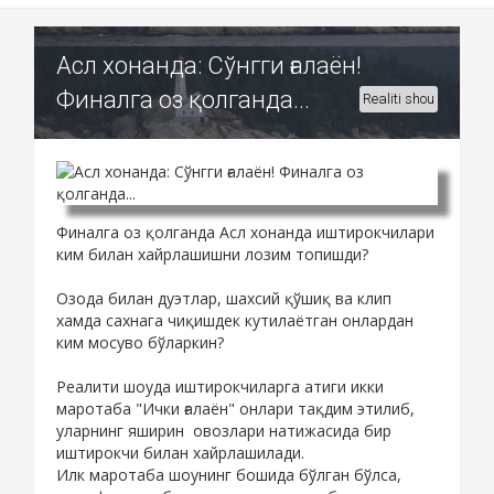
Асл хонанда: Сўнгги ғалаён!
Финалга оз қолганда...
Realiti shou
Финалга оз қолганда Асл хонанда иштирокчилари
ким билан хайрлашишни лозим топишди?
Озода билан дуэтлар, шахсий қўшиқ ва клип
хамда сахнага чиқишдек кутилаётган онлардан
ким мосуво бўларкин?
Реалити шоуда иштирокчиларга атиги икки
маротаба "Ички ғалаён" онлари тақдим этилиб,
уларнинг яширин овозлари натижасида бир
иштирокчи билан хайрлашилади.
Илк маротаба шоунинг бошида бўлган бўлса,