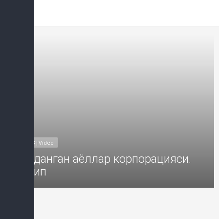
Добавил: Sayyod Дата: 30-Окт-2
MP3|Video
Алданган аёллар корпорацияси.
Клип