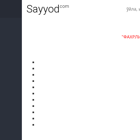
Sayyod
.com
"ФАХРЛ