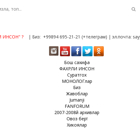
И ИНСОН"
?
| Биз: +99894 695-21-21 (+телеграм) | эл.почта: s
Бош сахифа
ФАХРЛИ ИНСОН
Суратгох
МОНОЛОГлар
Биз
Жавоблар
Jumanji
FANFORUM
2007-2008й архивлар
Овоз бер!
Хикоялар