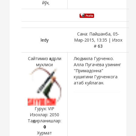
йўқ
Сана: Пайшанба, 05-
ledy
Мар-2015, 13:35 | Изох
#
63
Сайтимиз қадрли
Людмила Гурченко.
мухлиси
Алла Пугачёва узининг
"Примадонна"
кушигини Гурченкога
атаб куйлаган.
Гурух: VIP
Изохлар:
2050
Тақдирланишлар:
0
Хурмат