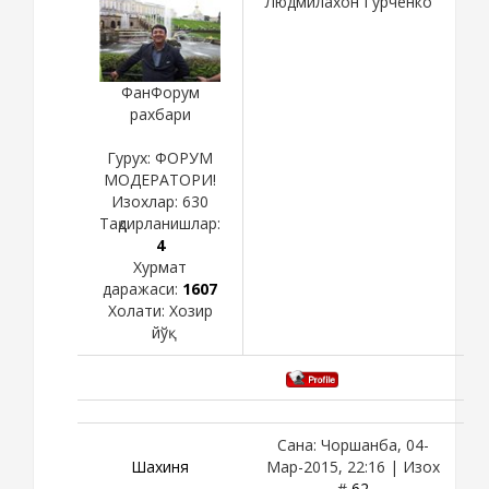
Людмилахон Гурченко
ФанФорум
рахбари
Гурух: ФОРУМ
МОДЕРАТОРИ!
Изохлар:
630
Тақдирланишлар:
4
Хурмат
даражаси:
1607
Холати:
Хозир
йўқ
Сана: Чоршанба, 04-
Шахиня
Мар-2015, 22:16 | Изох
#
62