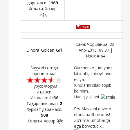
даражаси:
1169
Холати:
Хозир
йўқ
Сана: Чоршанба, 22-
Dinora_Golden_Girl
Апр-2015, 09:37 |
Изох #
64
Sayyod.comда
Gurchenko judayam
пропискада!
latofatli, chiroyli ayol
ediya...
Kinolarini izlab topib
Гурух: Форум
ko'rdim...
аъзоси
Haqiqiy talant
Изохлар:
4486
Тақдирланишлар:
2
P/s Mavzuni davom
Хурмат даражаси:
ettirilaaa iltimooos!
908
Zo'r ma'lumotlarga
Холати:
Хозир йўқ
ega bo'votudik...