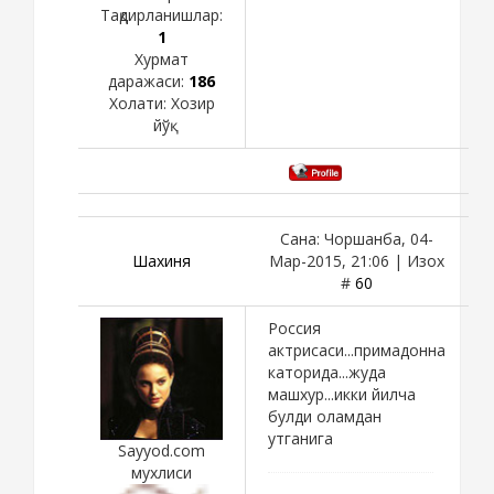
Тақдирланишлар:
1
Хурмат
даражаси:
186
Холати:
Хозир
йўқ
Сана: Чоршанба, 04-
Шахиня
Мар-2015, 21:06 | Изох
#
60
Россия
актрисаси...примадонна
каторида...жуда
машхур...икки йилча
булди оламдан
утганига
Sayyod.com
мухлиси