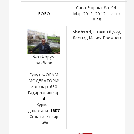
Сана: Чоршанба, 04-
БОБО
Мар-2015, 20:12 | Изох
#
58
Shahzod
, Сталин йукку,
Леонид Ильич Брежнев
ФанФорум
рахбари
Гурух: ФОРУМ
МОДЕРАТОРИ!
Изохлар:
630
Тақдирланишлар:
4
Хурмат
даражаси:
1607
Холати:
Хозир
йўқ