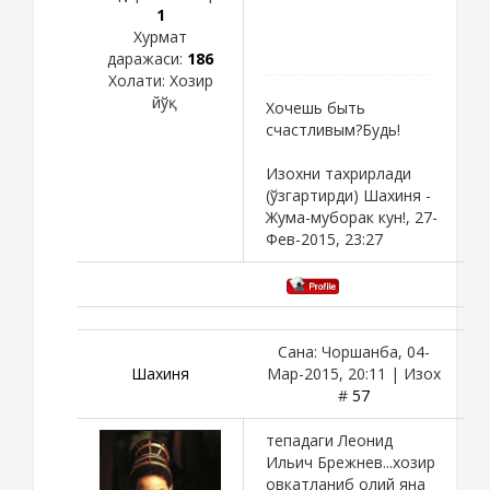
1
Хурмат
даражаси:
186
Холати:
Хозир
йўқ
Хочешь быть
счастливым?Будь!
Изохни тахрирлади
(ўзгартирди)
Шахиня
-
Жума-муборак кун!, 27-
Фев-2015, 23:27
Сана: Чоршанба, 04-
Шахиня
Мар-2015, 20:11 | Изох
#
57
тепадаги Леонид
Ильич Брежнев...хозир
овкатланиб олий яна