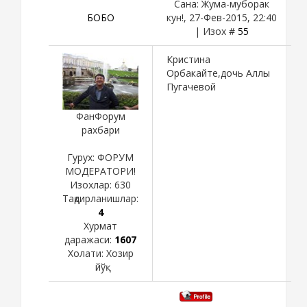
Сана: Жума-муборак
БОБО
кун!, 27-Фев-2015, 22:40
| Изох #
55
Кристина
Орбакайте,дочь Аллы
Пугачевой
ФанФорум
рахбари
Гурух: ФОРУМ
МОДЕРАТОРИ!
Изохлар:
630
Тақдирланишлар:
4
Хурмат
даражаси:
1607
Холати:
Хозир
йўқ