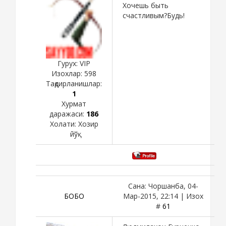
Хочешь быть
счастливым?Будь!
Гурух: VIP
Изохлар:
598
Тақдирланишлар:
1
Хурмат
даражаси:
186
Холати:
Хозир
йўқ
Сана: Чоршанба, 04-
БОБО
Мар-2015, 22:14 | Изох
#
61