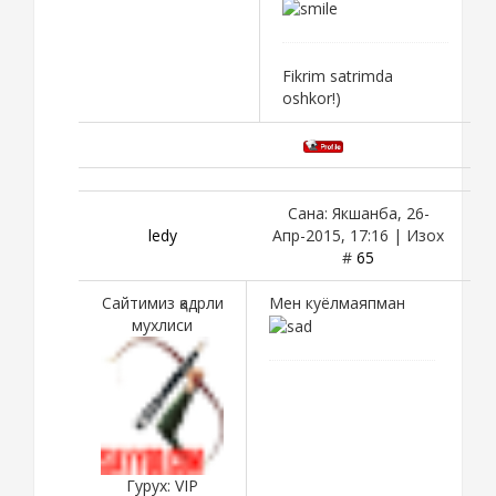
Fikrim satrimda
oshkor!)
Сана: Якшанба, 26-
ledy
Апр-2015, 17:16 | Изох
#
65
Сайтимиз қадрли
Мен куёлмаяпман
мухлиси
Гурух: VIP