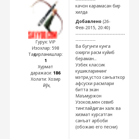
качон карамасан бир
хилда
Добавлено
(26-
Фев-2015, 20:40)
--------------------------------
-------------
Гурух: VIP
Ва бугунги кунга
Изохлар:
598
охирги расм куйиб
Тақдирланишлар:
бераман...
1
Узбек классик
Хурмат
кушикларининг
даражаси:
186
мэтри,устоз санъаткор
Холати:
Хозир
афсуски расмлари
йўқ
битта экан
Маъмуржон
Узоков,мен севиб
тинглайдиган халк ва
хизмат курсатган
санъат арбоби
(обожаю его песни)