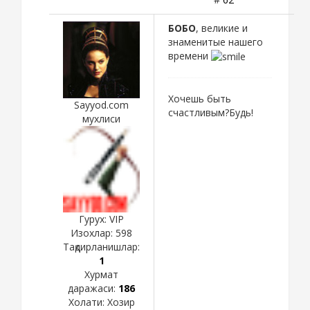
БОБО
, великие и
знаменитые нашего
времени
Хочешь быть
Sayyod.com
счастливым?Будь!
мухлиси
Гурух: VIP
Изохлар:
598
Тақдирланишлар:
1
Хурмат
даражаси:
186
Холати:
Хозир