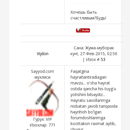
Хочешь быть
счастливым?Будь!
Сана: Жума-муборак
Vijdon
кун!, 27-Фев-2015, 02:50
| Изох #
53
Sayyod.com
Faqatgina
мухлиси
hayratlantiradiagan
mavzu... o'sha hayrat
ostida qancha his-tuyg'u
yotishini bilsaydiz...
Hayratu savollarimga
nisbatan javob tariqasida
hayrihoh bo'lgan
forumdoshlarimga
Гурух: VIP
koottakon raxmat aytib,
Изохлар:
771
chuqur