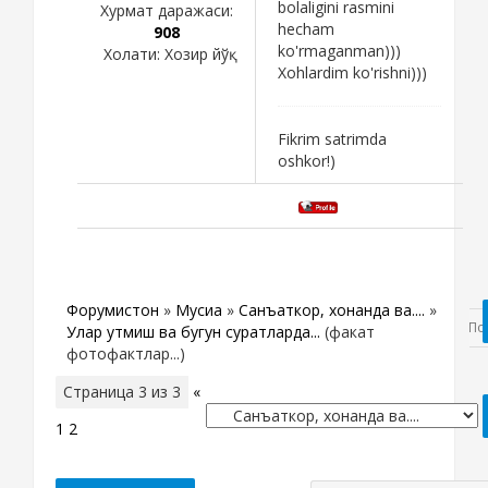
bolaligini rasmini
Хурмат даражаси:
hecham
908
ko'rmaganman)))
Холати:
Хозир йўқ
Xohlardim ko'rishni)))
Fikrim satrimda
oshkor!)
Форумистон
»
Мусиқа
»
Санъаткор, хонанда ва....
»
Улар утмиш ва бугун суратларда...
(факат
фотофактлар...)
Страница
3
из
3
«
1
2
3