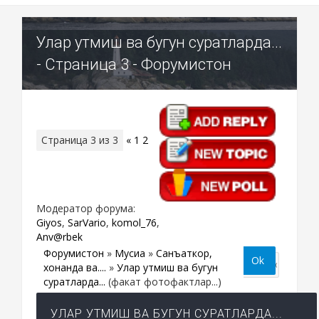
Улар утмиш ва бугун суратларда...
- Страница 3 - Форумистон
Страница
3
из
3
«
1
2
3
Модератор форума:
Giyos
,
SarVario
,
komol_76
,
Anv@rbek
Форумистон
»
Мусиқа
»
Санъаткор,
хонанда ва....
»
Улар утмиш ва бугун
суратларда...
(факат фотофактлар...)
УЛАР УТМИШ ВА БУГУН СУРАТЛАРДА...