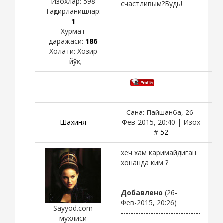
Изохлар:
598
счастливым?Будь!
Тақдирланишлар:
1
Хурмат
даражаси:
186
Холати:
Хозир
йўқ
Сана: Пайшанба, 26-
Шахиня
Фев-2015, 20:40 | Изох
#
52
хеч хам каримайдиган
хонанда ким ?
Добавлено
(26-
Фев-2015, 20:26)
Sayyod.com
--------------------------------
мухлиси
-------------