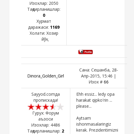
Изохлар:
2050
Тақдирланишлар:
0
Хурмат
даражаси:
1169
Холати:
Хозир
йўқ
Сана: Сешанба, 28-
Dinora_Golden_Girl
Апр-2015, 15:46 |
Изох #
66
Sayyod.comда
Ehh essiz... ledy opa
пропискада!
harakat qipko'rin ...
please...
Гурух: Форум
Aytsam
аъзоси
ishonmasalaringiz
Изохлар:
4486
kerak. Prezidentimizni
Тақдирланишлар:
2