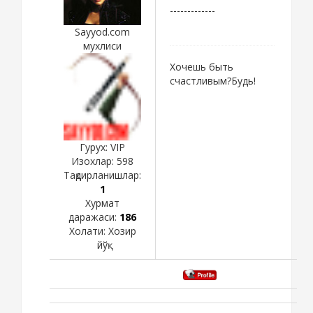
-------------
Sayyod.com
мухлиси
Хочешь быть
счастливым?Будь!
Гурух: VIP
Изохлар:
598
Тақдирланишлар:
1
Хурмат
даражаси:
186
Холати:
Хозир
йўқ