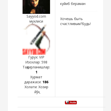
куйиб бераман
Sayyod.com
Хочешь быть
мухлиси
счастливым?Будь!
Гурух: VIP
Изохлар:
598
Тақдирланишлар:
1
Хурмат
даражаси:
186
Холати:
Хозир
йўқ