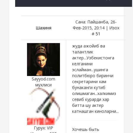
Сана: Пайшанба, 26-
Шахиня
Фев-2015, 20:14 | Изох
#
51
жуда ажойиб ва
талантлик
актер...Узбекистонга
келганини
эслайман...ушинга
политбюро биринчи
Sayyod.com
секретарини хам
мухлиси
бунаканги кутиб
олишмаган...халкимиз
севиб курарди хар
битта шу актер
катнашган киноларни...
Гурух: VIP
Хочешь быть