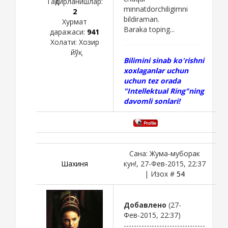
Тақдирланишлар:
minnatdorchiligimni
2
bildiraman.
Хурмат
Baraka toping...
даражаси:
941
Холати:
Хозир
йўқ
Bilimini sinab ko'rishni
xoxlaganlar uchun
uchun tez orada
"Intellektual Ring"ning
davomli sonlari!
Сана: Жума-муборак
Шахиня
кун!, 27-Фев-2015, 22:37
| Изох #
54
Добавлено
(27-
Фев-2015, 22:37)
--------------------------------