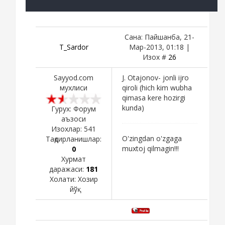
Сана: Пайшанба, 21-
T_Sardor
Мар-2013, 01:18 |
Изох #
26
Sayyod.com
J. Otajonov- jonli ijro
мухлиси
qiroli (hich kim wubha
qimasa kere hozirgi
kunda)
Гурух: Форум
аъзоси
Изохлар:
541
O'zingdan o'zgaga
Тақдирланишлар:
muxtoj qilmagin!!!
0
Хурмат
даражаси:
181
Холати:
Хозир
йўқ