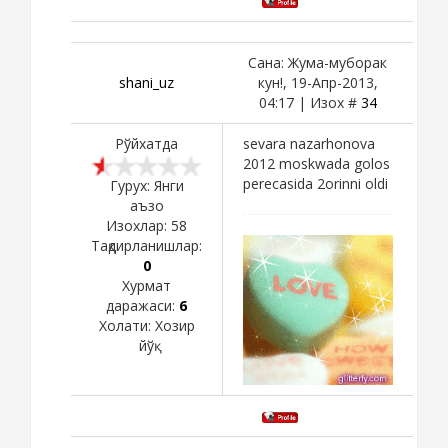
Сана: Жума-муборак
shani_uz
кун!, 19-Апр-2013,
04:17 | Изох #
34
Рўйхатда
sevara nazarhonova
2012 moskwada golos
perecasida 2orinni oldi
Гурух: Янги
аъзо
Изохлар:
58
Тақдирланишлар:
0
Хурмат
даражаси:
6
Холати:
Хозир
йўқ