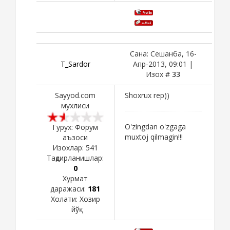
Сана: Сешанба, 16-
T_Sardor
Апр-2013, 09:01 |
Изох #
33
Sayyod.com
Shoxrux rep))
мухлиси
O'zingdan o'zgaga
Гурух: Форум
muxtoj qilmagin!!!
аъзоси
Изохлар:
541
Тақдирланишлар:
0
Хурмат
даражаси:
181
Холати:
Хозир
йўқ