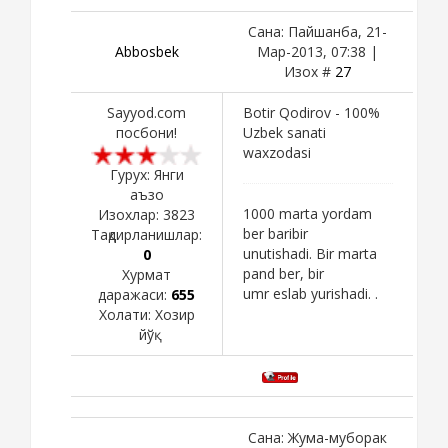
Сана: Пайшанба, 21-
Abbosbek
Мар-2013, 07:38 |
Изох #
27
Sayyod.com
Botir Qodirov - 100%
посбони!
Uzbek sanati
waxzodasi
Гурух: Янги
аъзо
1000 marta yordam
Изохлар:
3823
ber baribir
Тақдирланишлар:
unutishadi. Bir marta
0
pand ber, bir
Хурмат
umr eslab yurishadi. .
даражаси:
655
Холати:
Хозир
йўқ
Сана: Жума-муборак