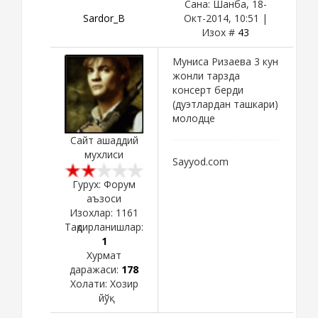
Сана: Шанба, 18-
Sardor_B
Окт-2014, 10:51 |
Изох #
43
Муниса Ризаева 3 кун
жонли тарзда
консерт берди
(дуэтлардан ташкари)
молодце
Сайт ашаддий
мухлиси
Sayyod.com
Гурух: Форум
аъзоси
Изохлар:
1161
Тақдирланишлар:
1
Хурмат
даражаси:
178
Холати:
Хозир
йўқ