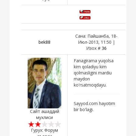
Сана: Пайшанба, 18-
bek88
Июл-2013, 11:50 |
Изох #
36
Fanagirama yuqolsa
kim qoladiyu kim
qolmasligini mardiu
maydon
ko'rsatmoqdayu.
Sayyod.com hayotim
bir bo'lagi.
Сайт ашаддий
мухлиси
Гурух: Форум