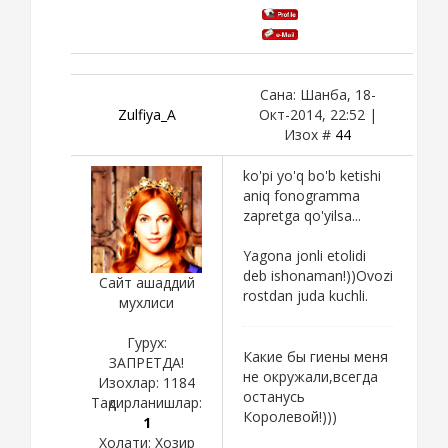
Сана: Шанба, 18-
Zulfiya_A
Окт-2014, 22:52 |
Изох #
44
ko'pi yo'q bo'b ketishi
aniq fonogramma
zapretga qo'yilsa...
Yagona jonli etolidi
deb ishonaman!))Ovozi
Сайт ашаддий
rostdan juda kuchli.
мухлиси
Гурух:
Какие бы гиены меня
ЗАПРЕТДА!
не окружали,всегда
Изохлар:
1184
останусь
Тақдирланишлар:
Королевой!)))
1
Холати:
Хозир