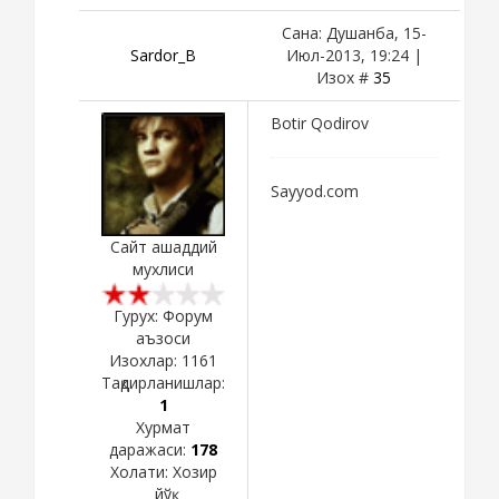
Сана: Душанба, 15-
Sardor_B
Июл-2013, 19:24 |
Изох #
35
Botir Qodirov
Sayyod.com
Сайт ашаддий
мухлиси
Гурух: Форум
аъзоси
Изохлар:
1161
Тақдирланишлар:
1
Хурмат
даражаси:
178
Холати:
Хозир
йўқ