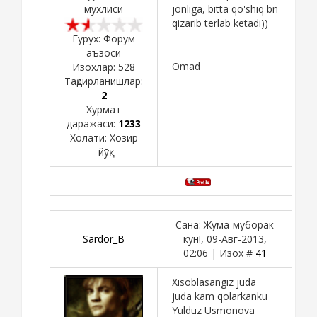
мухлиси
jonliga, bitta qo'shiq bn
qizarib terlab ketadi))
Гурух: Форум
аъзоси
Omad
Изохлар:
528
Тақдирланишлар:
2
Хурмат
даражаси:
1233
Холати:
Хозир
йўқ
Сана: Жума-муборак
Sardor_B
кун!, 09-Авг-2013,
02:06 | Изох #
41
Xisoblasangiz juda
juda kam qolarkanku
Yulduz Usmonova