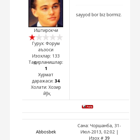
sayyod bor biz bormiz.
Иштирокчи
Гурух: Форум
аъзоси
Изохлар:
133
Тақдирланишлар:
1
Хурмат
даражаси:
34
Холати:
Хозир
йўқ
Сана: Чоршанба, 31-
Abbosbek
Июл-2013, 02:02 |
Изох #
39