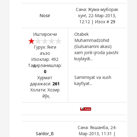
Сана: Жума-муборак
Nosir
кун!, 22-Мар-2013,
12:12 | Изох #
29
Иштирокчи
Otabek
Muhammadzohid
(Gulsanamni akasi)
Гурух: Янги
xam jonli ijroda yaxshi
аъзо
kuylaydi...
Изохлар:
492
Тақдирланишлар:
0
Samimiyat va xush
Хурмат
kayfiyat...
даражаси:
261
Холати:
Хозир
йўқ
Сана: Якшанба, 24-
Sardor_B
Мар-2013, 11:31 |