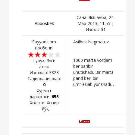
Сана: Якшанба, 24-
Abbosbek
Мар-2013, 11:55 |
Изох #
31
Sayyod.com
Asilbek Negmatov
посбони!
1000 marta yordam
Гурух: Янги
ber baribir
аъзо
unutishadi. Bir marta
Изохлар:
3823
pand ber, bir
Тақдирланишлар:
umr eslab yurishadi. .
0
Хурмат
даражаси:
655
Холати:
Хозир
йўқ