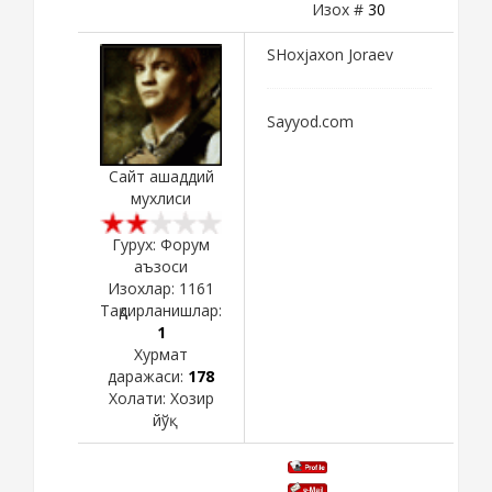
Изох #
30
SHoxjaxon Joraev
Sayyod.com
Сайт ашаддий
мухлиси
Гурух: Форум
аъзоси
Изохлар:
1161
Тақдирланишлар:
1
Хурмат
даражаси:
178
Холати:
Хозир
йўқ