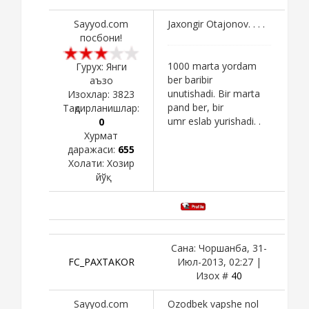
Sayyod.com
Jaxongir Otajonov. . . .
посбони!
1000 marta yordam
Гурух: Янги
ber baribir
аъзо
unutishadi. Bir marta
Изохлар:
3823
pand ber, bir
Тақдирланишлар:
umr eslab yurishadi. .
0
Хурмат
даражаси:
655
Холати:
Хозир
йўқ
Сана: Чоршанба, 31-
FC_PAXTAKOR
Июл-2013, 02:27 |
Изох #
40
Sayyod.com
Ozodbek vapshe nol