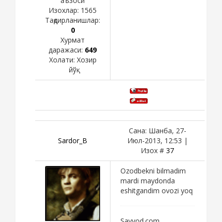
аъзоси
Изохлар:
1565
Тақдирланишлар:
0
Хурмат
даражаси:
649
Холати:
Хозир
йўқ
Сана: Шанба, 27-
Sardor_B
Июл-2013, 12:53 |
Изох #
37
Ozodbekni bilmadim
mardi maydonda
eshitgandim ovozi yoq
Sayyod.com