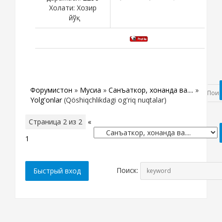
Холати:
Хозир
йўқ
Форумистон
»
Мусиқа
»
Санъаткор, хонанда ва....
»
Yolg'onlar
(Qöshiqchlikdagi og'riq nuqtalar)
Страница
2
из
2
«
1
2
Поиск: