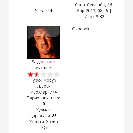
Сана: Сешанба, 16-
Sarvar94
Апр-2013, 08:56 |
Изох #
32
Ozodbek
Sayyod.com
мухлиси
Гурух: Форум
аъзоси
Изохлар:
774
Тақдирланишлар:
0
Хурмат
даражаси:
83
Холати:
Хозир
йўқ