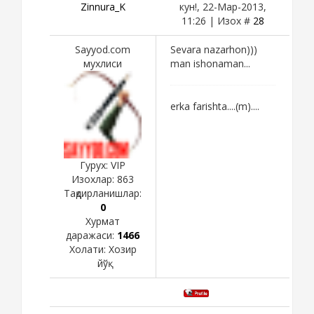
Zinnura_K
кун!, 22-Мар-2013,
11:26 | Изох #
28
Sayyod.com
Sevara nazarhon)))
мухлиси
man ishonaman...
erka farishta....(m)....
Гурух: VIP
Изохлар:
863
Тақдирланишлар:
0
Хурмат
даражаси:
1466
Холати:
Хозир
йўқ