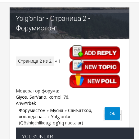
Yolg'onlar - Страница 2 -
Форумистон
Страница
2
из
2
«
1
2
Модератор форума:
Giyos
,
SarVario
,
komol_76
,
Anv@rbek
Форумистон
»
Мусиқа
»
Санъаткор,
хонанда ва....
»
Yolg'onlar
(Qöshiqchlikdagi og'riq nuqtalar)
YOLG'ONLAR