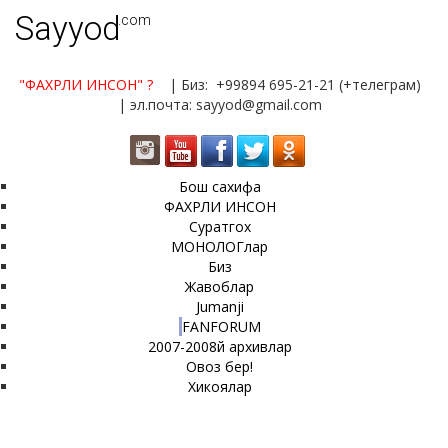
Sayyod
.com
"ФАХРЛИ ИНСОН"
?
| Биз: +99894 695-21-21 (+телеграм)
| эл.почта: sayyod@gmail.com
Бош сахифа
ФАХРЛИ ИНСОН
Суратгох
МОНОЛОГлар
Биз
Жавоблар
Jumanji
FANFORUM
2007-2008й архивлар
Овоз бер!
Хикоялар