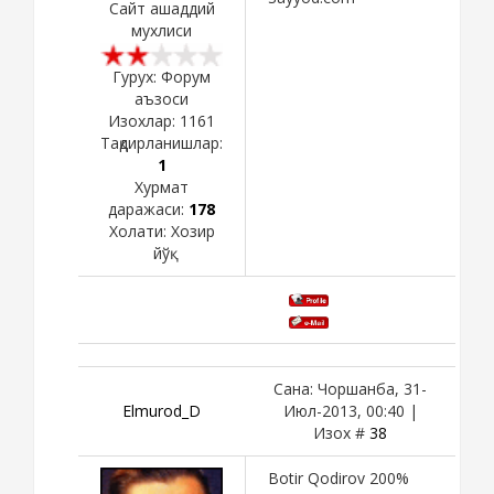
Сайт ашаддий
мухлиси
Гурух: Форум
аъзоси
Изохлар:
1161
Тақдирланишлар:
1
Хурмат
даражаси:
178
Холати:
Хозир
йўқ
Сана: Чоршанба, 31-
Elmurod_D
Июл-2013, 00:40 |
Изох #
38
Botir Qodirov 200%