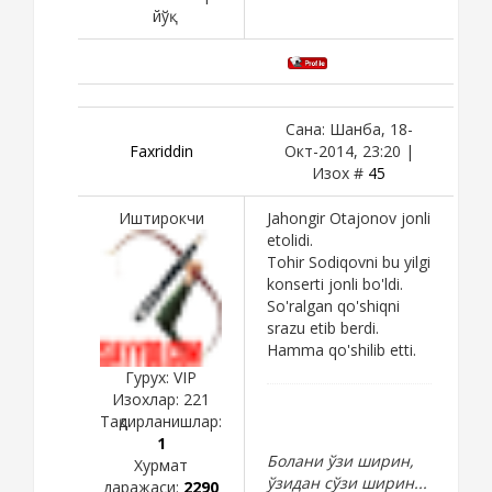
йўқ
Сана: Шанба, 18-
Faxriddin
Окт-2014, 23:20 |
Изох #
45
Иштирокчи
Jahongir Otajonov jonli
etolidi.
Tohir Sodiqovni bu yilgi
konserti jonli bo'ldi.
So'ralgan qo'shiqni
srazu etib berdi.
Hamma qo'shilib etti.
Гурух: VIP
Изохлар:
221
Тақдирланишлар:
1
Болани ўзи ширин,
Хурмат
ўзидан сўзи ширин...
даражаси:
2290