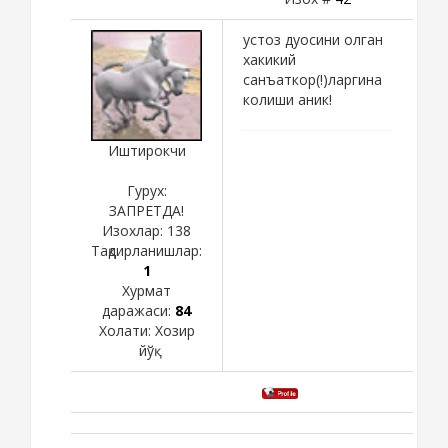
устоз дуосини олган
хакикий
санъаткор(!)ларгина
колиши аник!
Иштирокчи
Гурух:
ЗАПРЕТДА!
Изохлар:
138
Тақдирланишлар:
1
Хурмат
даражаси:
84
Холати:
Хозир
йўқ