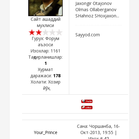
Jaxongir Otajonov
Olmas Ollaberganov
SHahnoz SHoxjaxon...
Сайт ашаддий
мухлиси
Sayyod.com
Гурух: Форум
аъзоси
Изохлар:
1161
Тақдирланишлар:
1
Хурмат
даражаси:
178
Холати:
Хозир
йўқ
Сана: Чоршанба, 16-
Your_Prince
Окт-2013, 19:55 |
Изох #
42