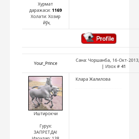
Хурмат
даражаси:
1169
Холати:
Хозир
йўқ
Сана: Чоршанба, 16-Окт-2013,
Your_Prince
| Изох #
41
Клара Жалилова
Иштирокчи
Гурух:
ЗАПРЕТДА!
Изохлар:
138