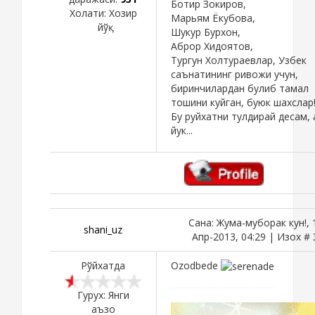
Ботир Зокиров,
Холати:
Хозир
Марьям Ёкубова,
йўқ
Шукур Бурхон,
Аброр Хидоятов,
Тургун Холтураевлар, Узбек
саънатининг ривожи учун,
биринчилардан булиб тамал
тошини куйган, буюк шахслар
Бу руйхатни тулдирай десам, 
йук...
Сана: Жума-муборак кун!, 
shani_uz
Апр-2013, 04:29 | Изох #
Рўйхатда
Ozodbede
Гурух: Янги
аъзо