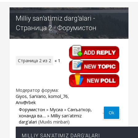
Milliy san'atimiz darg'alari -
Страница 2 - Форумистон
Страница
2
из
2
«
1
2
Модератор форума:
Giyos
,
SarVario
,
komol_76
,
Anv@rbek
Форумистон
»
Мусиқа
»
Санъаткор,
хонанда ва....
»
Milliy san'atimiz
darg'alari
(Muxlis minbari)
MILLIY SAN'ATIMIZ DARG'ALARI