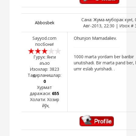
Сана: Жума-муборак кун!, 
Abbosbek
Авг-2013, 22:30 | Изох #
Sayyod.com
Ohunjon Mamadaliev.
посбони!
1000 marta yordam ber baribir
Гурух: Янги
unutishadi. Bir marta pand ber, 
аъзо
umr eslab yurishadi. .
Изохлар:
3823
Тақдирланишлар:
0
Хурмат
даражаси:
655
Холати:
Хозир
йўқ