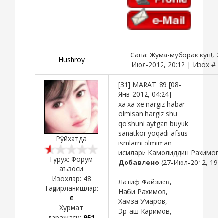
Сана: Жума-муборак кун!, 
Hushroy
Июл-2012, 20:12 | Изох #
[31] MARAT_89 [08-
Янв-2012, 04:24]
xa xa xe nargiz habar
olmisan hargiz shu
qo'shuni aytgan buyuk
sanatkor yoqadi afsus
Рўйхатда
ismlarni blmiman
исмлари Камолиддин Рахимов
Гурух: Форум
Добавлено
(27-Июл-2012, 19
аъзоси
-----------------------------------------
Изохлар:
48
Латиф Файзиев,
Тақдирланишлар:
Наби Рахимов,
0
Хамза Умаров,
Хурмат
Эргаш Каримов,
даражаси:
951