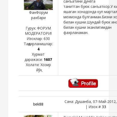
санъатини дунёга
танитган буюк санъаткор.У к
яшаган хонадонда куп марта
ФанФорум
мехмонда булганман.Бизни х
рахбари
билан кушни.Шундай буюк ин
билан кушни эканлигимдан
Гурух: ФОРУМ
фахрланаман.
МОДЕРАТОРИ!
Изохлар:
630
Тақдирланишлар:
4
Хурмат
даражаси:
1607
Холати:
Хозир
йўқ
Сана: Душанба, 07-Май-2012,
bek88
| Изох #
33