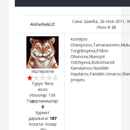
Сана: Шанба, 26-Ноя-2011, 0
AlisherbekUZ
Изох #
26
Komiljon
Otaniyozov,Tamaraxonim,Muk
Turgnboyeva,E'tibor
Ohunova,Munojot
Yolchiyeva,Bobomurod
Xamdamov,Nuriddin
Иштирокчи
Haydarov,Fariddin Umarov,Sher
Jorayev.
Гурух: Янги
аъзо
Изохлар:
156
Тақдирланишлар:
0
Хурмат
даражаси:
187
Холати:
Хозир
йўқ