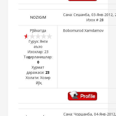
Сана: Сешанба, 03-Янв-2012, 2
NOZIGIM
Изох #
28
Рўйхатда
Bobomurod Xamdamov
Гурух: Янги
аъзо
Изохлар:
23
Тақдирланишлар:
0
Хурмат
даражаси:
23
Холати:
Хозир
йўқ
Сана: Чоршанба, 04-Янв-2012,