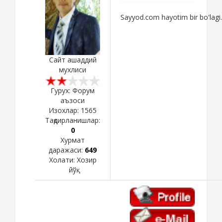
Sayyod.com hayotim bir bo'lagi.
Сайт ашаддий
мухлиси
Гурух: Форум
аъзоси
Изохлар:
1565
Тақдирланишлар:
0
Хурмат
даражаси:
649
Холати:
Хозир
йўқ