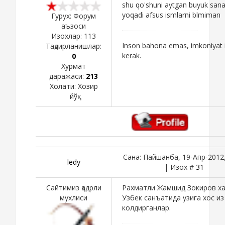
shu qo'shuni aytgan buyuk sana
yoqadi afsus ismlarni blmiman
Гурух: Форум
аъзоси
Изохлар:
113
Inson bahona emas, imkoniyat i
Тақдирланишлар:
kerak.
0
Хурмат
даражаси:
213
Холати:
Хозир
йўқ
Сана: Пайшанба, 19-Апр-2012,
ledy
| Изох #
31
Сайтимиз қадрли
Рахматли Жамшид Зокиров х
мухлиси
Узбек санъатида узига хос из
колдирганлар.