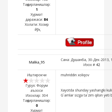
Тақдирланишлар:
1
Хурмат
даражаси:
84
Холати:
Хозир
йўқ
Сана: Душанба, 30-Дек-2013, 1
Malika_95
Изох #
42
Иштирокчи
muhriddin xoliqov
Гурух: Форум
Xayotda shunday yashangki kuli
аъзоси
G`amlar sizga ta`zim qilsin yeti b
Изохлар:
304
Тақдирланишлар:
0
Хурмат