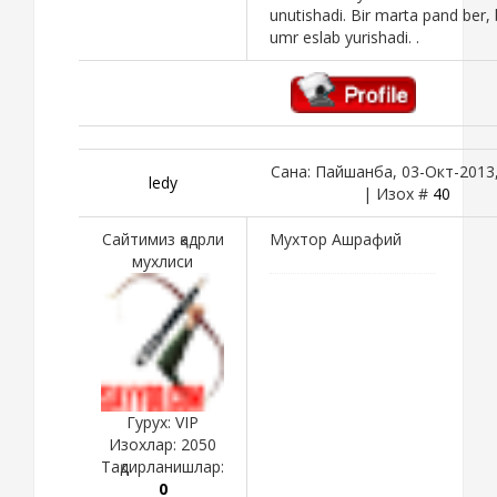
unutishadi. Bir marta pand ber, 
umr eslab yurishadi. .
Сана: Пайшанба, 03-Окт-2013,
ledy
| Изох #
40
Сайтимиз қадрли
Мухтор Ашрафий
мухлиси
Гурух: VIP
Изохлар:
2050
Тақдирланишлар:
0