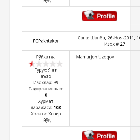
Сана: Шанба, 26-Ноя-2011, 1
FCPakhtakor
Изох #
27
Рўйхатда
Mamurjon Uzoqov
Гурух: Янги
аъзо
Изохлар:
99
Тақдирланишлар:
0
Хурмат
даражаси:
103
Холати:
Хозир
йўқ