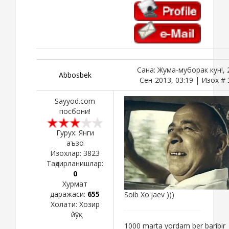
Сана: Жума-муборак кун!, 
Abbosbek
Сен-2013, 03:19 | Изох #
Sayyod.com
посбони!
Гурух: Янги
аъзо
Изохлар:
3823
Тақдирланишлар:
0
Хурмат
даражаси:
655
Soib Xo'jaev )))
Холати:
Хозир
йўқ
1000 marta yordam ber baribir