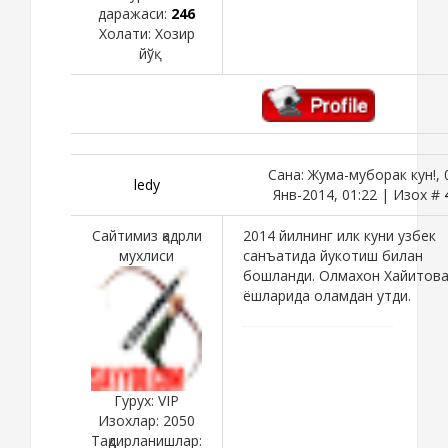
даражаси:
246
Холати:
Хозир
йўқ
Сана: Жума-муборак кун!, 
ledy
Янв-2014, 01:22 | Изох #
Сайтимиз қадрли
2014 йилнинг илк куни узбек
мухлиси
санъатида йукотиш билан
бошланди. Олмахон Хайитова
ёшларида оламдан утди.
Гурух: VIP
Изохлар:
2050
Тақдирланишлар: