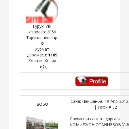
Гурух: VIP
Изохлар:
2050
Тақдирланишлар:
0
Хурмат
даражаси:
1169
Холати:
Хозир
йўқ
Сана: Пайшанба, 19-Апр-2012,
БОБО
| Изох #
32
Рахматли санъат даргаси
КОМИЛЖОН ОТАНИЁЗОВ Узб