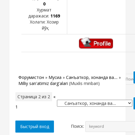
0
Хурмат
даражаси:
1169
Холати:
Хозир
йўқ
Форумистон
»
Мусиқа
»
Санъаткор, хонанда ва....
»
Milliy san'atimiz darg'alari
(Muxlis minbari)
Страница
2
из
2
«
1
2
Поиск: