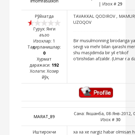
Imomrasulxon
| Изох #
29
Рўйхатда
TAVAKKAL QODIROV , MAMU
UZOQOV
Гурух: Янги
аъзо
Bir musulmonning birodariga yax
Изохлар:
1
sevgi va mehr bilan qarashi me
Тақдирланишлар:
shu masjidimda bir yil e'tikof
0
o'tirishidan afzaldir. (Umar r.a d
Хурмат
даражаси:
192
Холати:
Хозир
йўқ
Сана: Якшанба, 08-Янв-2012, 0
MARAT_89
Изох #
30
Иштирокчи
xa xa xe nargiz habar olmisan h