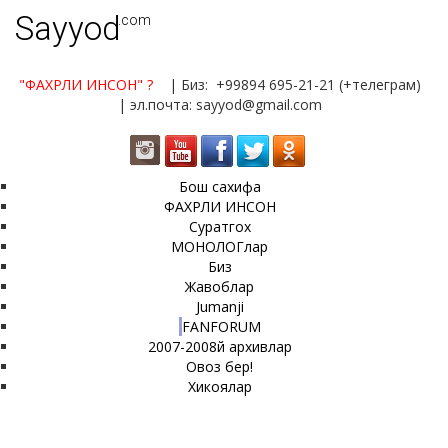
Sayyod
.com
"ФАХРЛИ ИНСОН"
?
| Биз: +99894 695-21-21 (+телеграм)
| эл.почта: sayyod@gmail.com
Бош сахифа
ФАХРЛИ ИНСОН
Суратгох
МОНОЛОГлар
Биз
Жавоблар
Jumanji
FANFORUM
2007-2008й архивлар
Овоз бер!
Хикоялар