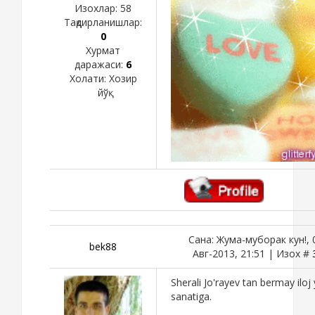
Изохлар:
58
Тақдирланишлар:
0
Хурмат
даражаси:
6
Холати:
Хозир
йўқ
Сана: Жума-муборак кун!, 
bek88
Авг-2013, 21:51 | Изох #
Sherali Jo'rayev tan bermay iloj
sanatiga.