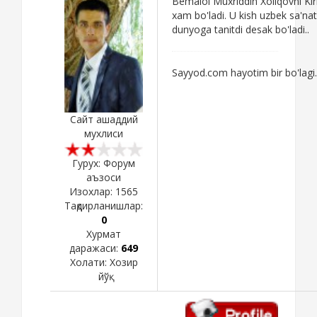
Bemalol Muxriddin Xoliqovni Kir
xam bo'ladi. U kish uzbek sa'nat
dunyoga tanitdi desak bo'ladi..
Sayyod.com hayotim bir bo'lagi.
Сайт ашаддий
мухлиси
Гурух: Форум
аъзоси
Изохлар:
1565
Тақдирланишлар:
0
Хурмат
даражаси:
649
Холати:
Хозир
йўқ