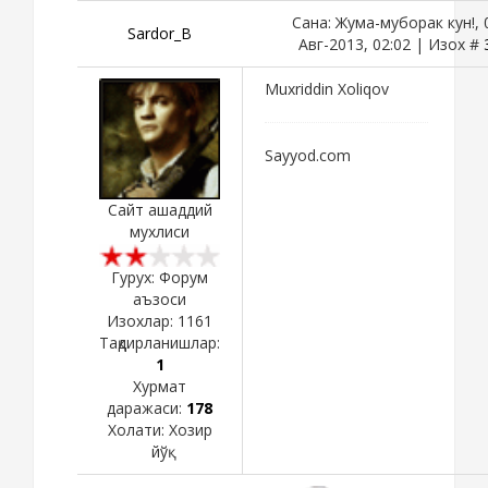
Сана: Жума-муборак кун!, 
Sardor_B
Авг-2013, 02:02 | Изох #
Muxriddin Xoliqov
Sayyod.com
Сайт ашаддий
мухлиси
Гурух: Форум
аъзоси
Изохлар:
1161
Тақдирланишлар:
1
Хурмат
даражаси:
178
Холати:
Хозир
йўқ