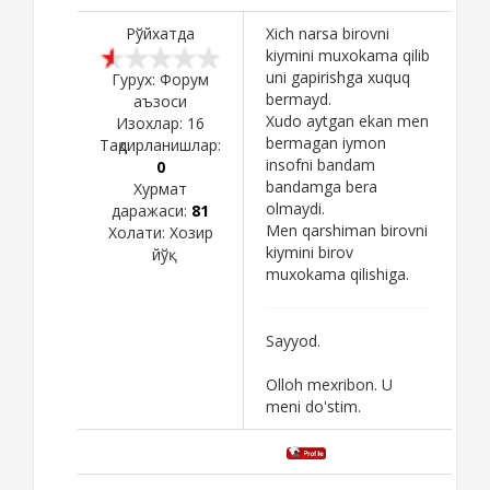
Рўйхатда
Xich narsa birovni
kiymini muxokama qilib
uni gapirishga xuquq
Гурух: Форум
bermayd.
аъзоси
Xudo aytgan ekan men
Изохлар:
16
bermagan iymon
Тақдирланишлар:
insofni bandam
0
bandamga bera
Хурмат
olmaydi.
даражаси:
81
Men qarshiman birovni
Холати:
Хозир
kiymini birov
йўқ
muxokama qilishiga.
Sayyod.
Olloh mexribon. U
meni do'stim.