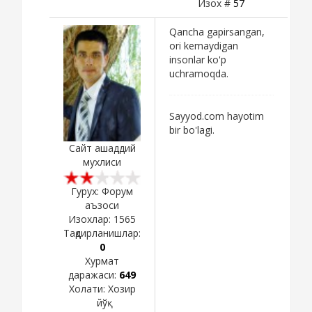
Изох #
57
Qancha gapirsangan,
ori kemaydigan
insonlar ko'p
uchramoqda.
Sayyod.com hayotim
bir bo'lagi.
Сайт ашаддий
мухлиси
Гурух: Форум
аъзоси
Изохлар:
1565
Тақдирланишлар:
0
Хурмат
даражаси:
649
Холати:
Хозир
йўқ