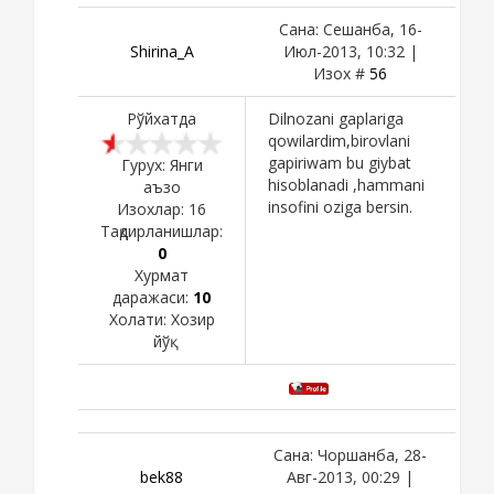
Сана: Сешанба, 16-
Shirina_A
Июл-2013, 10:32 |
Изох #
56
Рўйхатда
Dilnozani gaplariga
qowilardim,birovlani
gapiriwam bu giybat
Гурух: Янги
hisoblanadi ,hammani
аъзо
insofini oziga bersin.
Изохлар:
16
Тақдирланишлар:
0
Хурмат
даражаси:
10
Холати:
Хозир
йўқ
Сана: Чоршанба, 28-
bek88
Авг-2013, 00:29 |