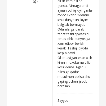
qilish xam aslida
йўқ
gunox. Nimaga endi
aynan ochiq kiyinganlar
robot ekan? Odamni
ichki dunyosini kiyim
belgilab bermaydi.
Odamlarga qarab
faqat tashi qiyofasini
emas ichki dunyosiga
xam etibor berish
kerak. Tashqi qiyofa
ko'p aldaydi.
Olloh aytgan ekan xich
kimni muxokama qilib
kofir dema. Agar u
o'limiga qadar
musulmon bo'lsa shu
gaping uchun javob
berasan.
Sayyod.