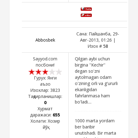
Сана: Пайшанба, 29-
Abbosbek
Авг-2013, 01:26 |
Изох #
58
Sayyod.com
Qilgan aybi uchun
посбони!
birgina ''Kechir''
degan so'zni
aytolmagan odam
Гурух: Янги
o'zining orli va g'ururli
аъзо
ekanligidan
Изохлар:
3823
fahrlanmasa ham
Тақдирланишлар:
bo'ladi....
0
Хурмат
даражаси:
655
1000 marta yordam
Холати:
Хозир
ber baribir
йўқ
unutishadi. Bir marta