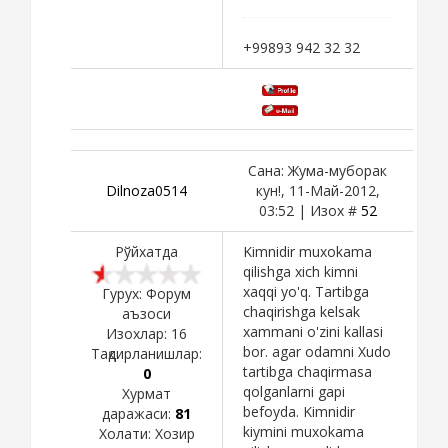
+99893 942 32 32
Сана: Жума-муборак
Dilnoza0514
кун!, 11-Май-2012,
03:52 | Изох #
52
Рўйхатда
Kimnidir muxokama
qilishga xich kimni
xaqqi yo'q. Tartibga
Гурух: Форум
chaqirishga kelsak
аъзоси
xammani o'zini kallasi
Изохлар:
16
bor. agar odamni Xudo
Тақдирланишлар:
tartibga chaqirmasa
0
qolganlarni gapi
Хурмат
befoyda. Kimnidir
даражаси:
81
kiymini muxokama
Холати:
Хозир