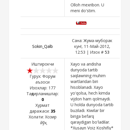
Olloh mexribon. U
meni do'stim.
Сана: Жума-муборак
Sokin_Qalb
кун!, 11-Май-2012,
12:53 | Изох #
53
Иштирокчи
Xayo va andisha
dunyoda tartib
saqlawning muhim
Гурух: Форум
wartlaridan biri
аъзоси
hisoblanadi. Xayo
Изохлар:
177
yo'qolsa, hech kimda
Тақдирланишлар:
vijdon ham qolmaydi.
0
U holda dunyoda tartib
Хурмат
buziladi. Kiwilar bir
даражаси:
35
biriga befarq
Холати:
Хозир
qaraydigan bo'ladilar.
йўқ
*Xusayn Voiz Koshifiy*