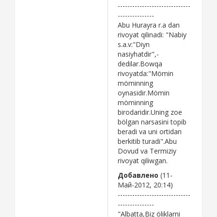
------------------------------
---------------
Abu Hurayra r.a dan
rivoyat qilinadi: "Nabiy
s.a.v:"Diyn
nasiyhatdir",-
dedilar.Bowqa
rivoyatda:"Mömin
möminning
oynasidir.Mömin
möminning
birodaridir.Uning zoe
bölgan narsasini topib
beradi va uni ortidan
berkitib turadi".Abu
Dovud va Termiziy
rivoyat qiliwgan.
Добавлено
(11-
Май-2012, 20:14)
------------------------------
---------------
"Albatta,Biz öliklarni