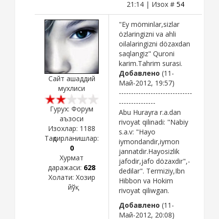
21:14 | Изох #
54
"Ey möminlar,sizlar
özlaringizni va ahli
oilalaringizni dözaxdan
saqlangiz" Quroni
karim.Tahrim surasi.
Добавлено
(11-
Сайт ашаддий
Май-2012, 19:57)
мухлиси
------------------------------
---------------
Гурух: Форум
Abu Hurayra r.a.dan
аъзоси
rivoyat qilinadi: "Nabiy
Изохлар:
1188
s.a.v: "Hayo
Тақдирланишлар:
iymondandir,iymon
0
jannatdir.Hayosizlik
Хурмат
jafodir,jafo dözaxdir",-
даражаси:
628
dedilar". Termiziy,Ibn
Холати:
Хозир
Hibbon va Hokim
йўқ
rivoyat qiliwgan.
Добавлено
(11-
Май-2012, 20:08)