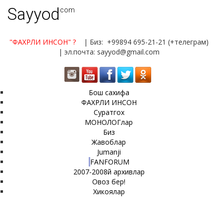
Sayyod
.com
"ФАХРЛИ ИНСОН"
?
| Биз: +99894 695-21-21 (+телеграм)
| эл.почта: sayyod@gmail.com
Бош сахифа
ФАХРЛИ ИНСОН
Суратгох
МОНОЛОГлар
Биз
Жавоблар
Jumanji
FANFORUM
2007-2008й архивлар
Овоз бер!
Хикоялар