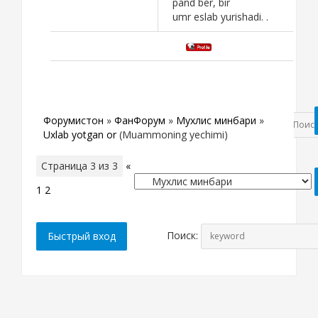
pand ber, bir
umr eslab yurishadi. .
Форумистон
»
ФанФорум
»
Мухлис минбари
»
Uxlab yotgan or
(Muammoning yechimi)
Страница
3
из
3
«
1
2
3
Поиск: