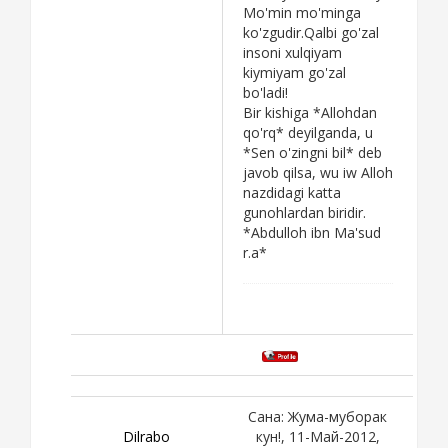
Mo'min mo'minga
ko'zgudir.Qalbi go'zal
insoni xulqiyam
kiymiyam go'zal
bo'ladi!
Bir kishiga *Allohdan
qo'rq* deyilganda, u
*Sen o'zingni bil* deb
javob qilsa, wu iw Alloh
nazdidagi katta
gunohlardan biridir.
*Abdulloh ibn Ma'sud
r.a*
Сана: Жума-муборак
Dilrabo
кун!, 11-Май-2012,