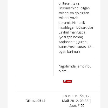
tiriltirurmiz va
(insonlarning) qilgan
iwlarini va qoldirgan
iwlarini yozib
boramiz.Nimaniki
hisoblagan bölsak,ular
Lavhul mahfuzda
(yozilgan holda)
saqlanadi" (Quroni
karim.Yosin surasi.12 -
oyati karima.)
Nigohimda jamdir bu
olam...
Сана: Шанба, 12-
Dilnoza0514
Май-2012, 09:22 |
Изох #
55