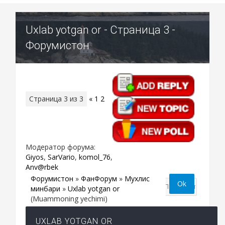
Uxlab yotgan or - Страница 3 -
Форумистон
Страница
3
из
3
«
1
2
3
Модератор форума:
Giyos
,
SarVario
,
komol_76
,
Anv@rbek
Форумистон
»
ФанФорум
»
Мухлис
минбари
»
Uxlab yotgan or
(Muammoning yechimi)
UXLAB YOTGAN OR