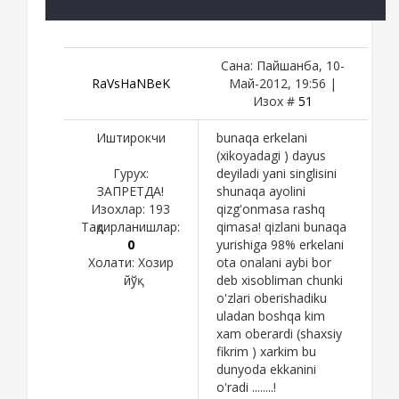
Сана: Пайшанба, 10-
RaVsHaNBeK
Май-2012, 19:56 |
Изох #
51
Иштирокчи
bunaqa erkelani
(xikoyadagi ) dayus
Гурух:
deyiladi yani singlisini
ЗАПРЕТДА!
shunaqa ayolini
Изохлар:
193
qizg'onmasa rashq
Тақдирланишлар:
qimasa! qizlani bunaqa
0
yurishiga 98% erkelani
Холати:
Хозир
ota onalani aybi bor
йўқ
deb xisobliman chunki
o'zlari oberishadiku
uladan boshqa kim
xam oberardi (shaxsiy
fikrim ) xarkim bu
dunyoda ekkanini
o'radi ........!