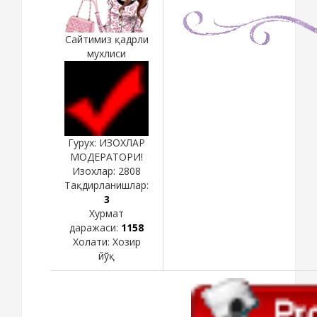
Сайтимиз қадрли
мухлиси
Гурух: ИЗОХЛАР
МОДЕРАТОРИ!
Изохлар:
2808
Тақдирланишлар:
3
Хурмат
даражаси:
1158
Холати:
Хозир
йўқ