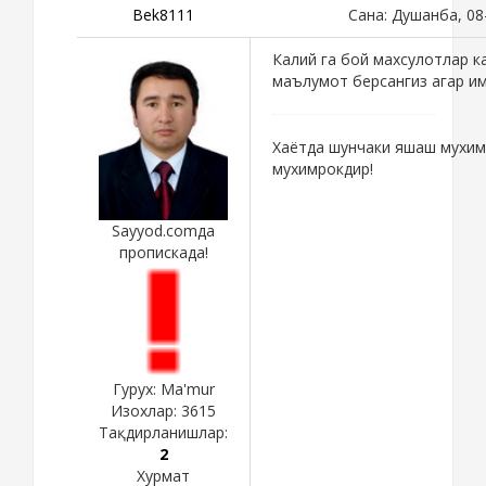
Bek8111
Сана: Душанба, 08
Калий га бой махсулотлар к
маълумот берсангиз агар им
Хаётда шунчаки яшаш мухим
мухимрокдир!
Sayyod.comда
пропискада!
Гурух: Ma'mur
Изохлар:
3615
Тақдирланишлар:
2
Хурмат