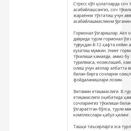
Стресс кўп ҳолатларда соч 
асабийлашсангиз, соч тўки
жараённи тўхтатиш учун авв
асабийлашмасликни ўрганин
Гормонал ўзгаришлар. Аёл 
даврида турли гормонал ўзг
туғруқдан 8‑12 ҳафта кейин
кузатиш мумкин. Унинг гормо
тўкилиши камаяди, аммо бу
турилмаса, нозиклашиб, кам
олиш учун аёллар албатта 
билан бирга сочларни озиқ
фойдаланишлари лозим.
Витамин етишмаслиги. В гур
етишмаслиги оқибатида ҳам 
сочларингиз тўкилиши билан
ўзгараётган бўлса, турли м
комплекслари қабул қилинг.
Ташқи таъсирларга эса турл