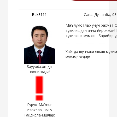
Bek8111
Сана: Душанба, 08
Маълумотлар учун рахмат Ой
тукилишдан анча йирокман! 
тукилиши мумкин. Барибир ур
Хаётда шунчаки яшаш мухим
мухимрокдир!
Sayyod.comда
пропискада!
Гурух: Ma'mur
Изохлар:
3615
Тақдирланишлар: