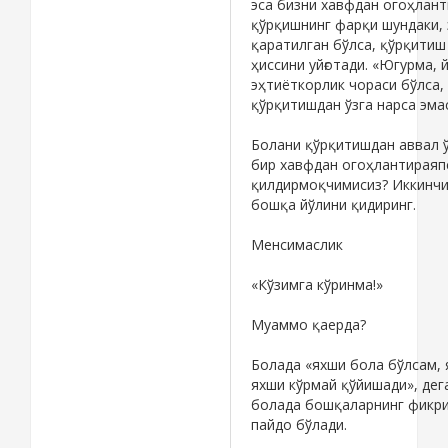
эса бизни хавфдан огоҳлант
қўрқишнинг фарқи шундаки,
қаратилган бўлса, қўрқитиш
ҳиссини уйғотади. «Югурма,
эҳтиёткорлик чораси бўлса, 
қўрқитишдан ўзга нарса эмас
Болани қўрқитишдан аввал ўз
бир хавфдан огоҳлантираяпс
қилдирмоқчимисиз? Иккинчи
бошқа йўлини қидиринг.
Менсимаслик
«Кўзимга кўринма!»
Муаммо қаерда?
Болада «яхши бола бўлсам, 
яхши кўрмай қўйишади», дег
болада бошқаларнинг фикри
пайдо бўлади.