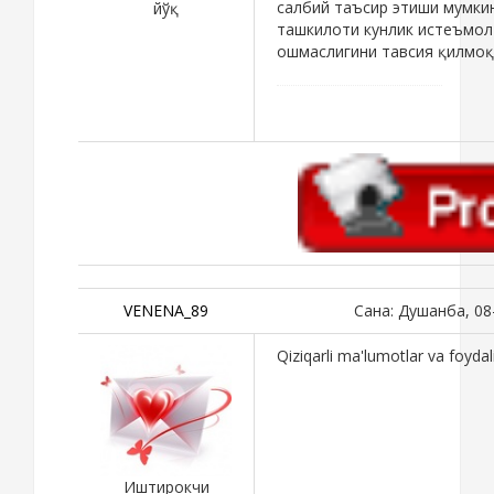
салбий таъсир этиши мумкин
йўқ
ташкилоти кунлик истеъмол
ошмаслигини тавсия қилмоқ
VENENA_89
Сана: Душанба, 08
Qiziqarli ma'lumotlar va foyda
Иштирокчи