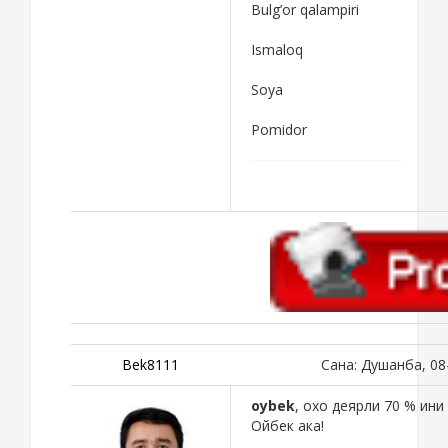
Bulg’or qalampiri
Ismaloq
Soya
Pomidor
Bek8111
Сана: Душанба, 08
oybek
, охо деярли 70 % ин
Ойбек ака!