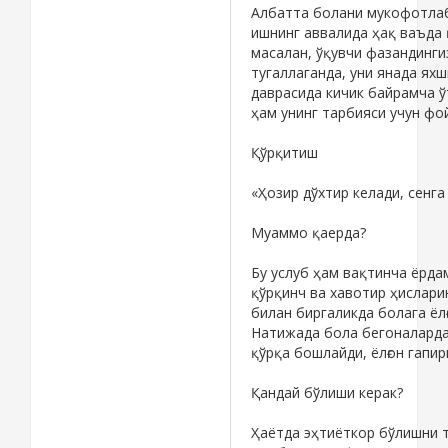
Албатта болани мукофотлаб
ишнинг аввалида ҳақ ваъда қ
масалан, ўқувчи фазандинги
тугаллаганда, уни янада ях
даврасида кичик байрамча ў
ҳам унинг тарбияси учун фо
Қўрқитиш
«Ҳозир дўхтир келади, сенга
Муаммо қаерда?
Бу услуб ҳам вақтинча ёрда
қўрқинч ва хавотир ҳислари
билан биргаликда болага ёл
Натижада бола бегоналардан
қўрқа бошлайди, ёлғон гапир
Қандай бўлиши керак?
Ҳаётда эҳтиёткор бўлишни т