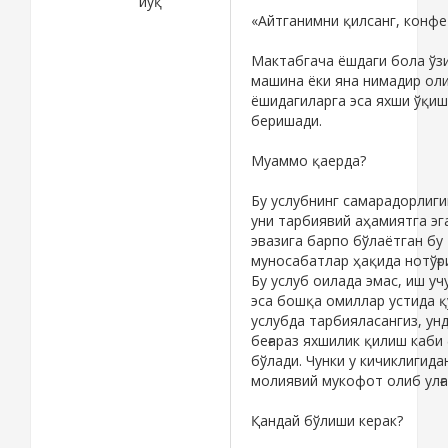
йўқ
«Айтганимни қилсанг, конф
Мактабгача ёшдаги бола ўзи
машина ёки яна нимадир ол
ёшидагиларга эса яхши ўқиш
беришади.
Муаммо қаерда?
Бу услубнинг самарадорлиги
уни тарбиявий аҳамиятга эг
эвазига барпо бўлаётган бу
муносабатлар ҳақида нотўғр
Бу услуб оилада эмас, иш у
эса бошқа омиллар устида қ
услубда тарбияласангиз, ун
беғараз яхшилик қилиш каби
бўлади. Чунки у кичиклигида
молиявий мукофот олиб улғ
Қандай бўлиши керак?