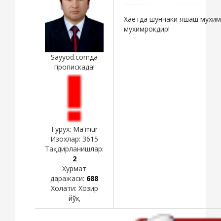
Хаётда шунчаки яшаш мухим
мухимрокдир!
Sayyod.comда
пропискада!
Гурух: Ma'mur
Изохлар:
3615
Тақдирланишлар:
2
Хурмат
даражаси:
688
Холати:
Хозир
йўқ