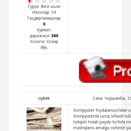
Гурух: Янги аъзо
Изохлар:
54
Тақдирланишлар:
0
Хурмат
даражаси:
360
Холати:
Хозир
йўқ
oybek
Сана: Чоршанба, 1
Kompyutеr foydalanuvchilari 
Kompyutеrda uzoq ishlash tuf
toliqish holati paydo bo‘lishi
mashqlarni amalga oshirish ya