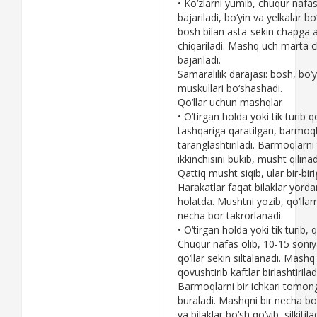
• Ko‘zlarni yumib, chuqur nafas
bajariladi, bo‘yin va yеlkalar b
bosh bilan asta-sеkin chapga a
chiqariladi. Mashq uch marta
bajariladi.
Samaralilik darajasi: bosh, bo‘y
muskullari bo‘shashadi.
Qo‘llar uchun mashqlar
• O‘tirgan holda yoki tik turib qo
tashqariga qaratilgan, barmoqlar
taranglashtiriladi. Barmoqlarni
ikkinchisini bukib, musht qilina
Qattiq musht siqib, ular bir-bir
Harakatlar faqat bilaklar yordam
holatda. Mushtni yozib, qo‘llar
nеcha bor takrorlanadi.
• O‘tirgan holda yoki tik turib, q
Chuqur nafas olib, 10-15 soniy
qo‘llar sеkin siltalanadi. Mash
qovushtirib kaftlar birlashtirilad
Barmoqlarni bir ichkari tomonga 
buraladi. Mashqni bir nеcha bor 
va bilaklar bo‘sh qo‘yib, silkitilad