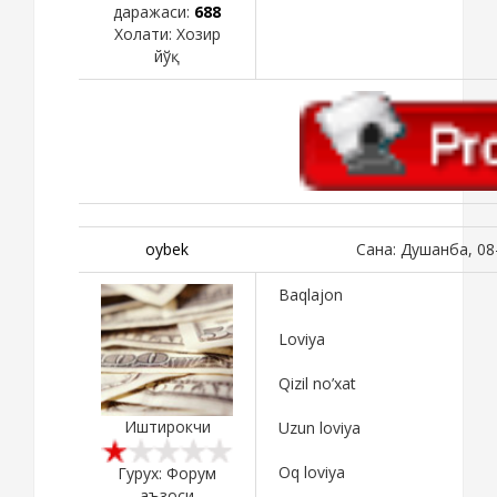
даражаси:
688
Холати:
Хозир
йўқ
oybek
Сана: Душанба, 08
Baqlajon
Loviya
Qizil no’xat
Иштирокчи
Uzun loviya
Oq loviya
Гурух: Форум
аъзоси