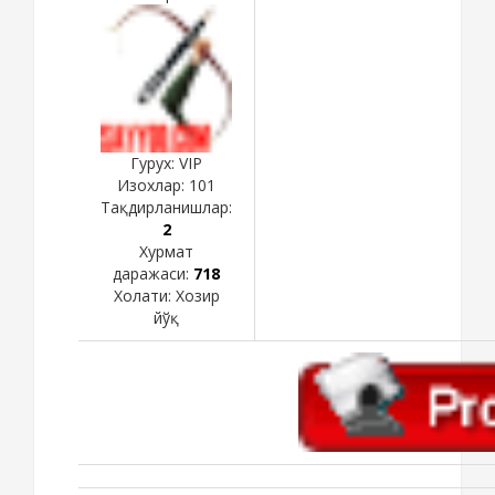
Гурух: VIP
Изохлар:
101
Тақдирланишлар:
2
Хурмат
даражаси:
718
Холати:
Хозир
йўқ