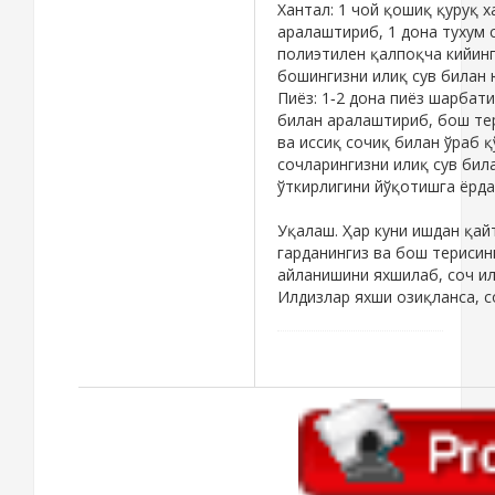
Хантал: 1 чой қошиқ қуруқ 
аралаштириб, 1 дона тухум с
полиэтилен қалпоқча кийинг-
бошингизни илиқ сув билан юв
Пиёз: 1‑2 дона пиёз шарбат
билан аралаштириб, бош тер
ва иссиқ сочиқ билан ўраб қ
сочларингизни илиқ сув била
ўткирлигини йўқотишга ёрда
Уқалаш. Ҳар куни ишдан қай
гарданингиз ва бош терисин
айланишини яхшилаб, соч ил
Илдизлар яхши озиқланса, со