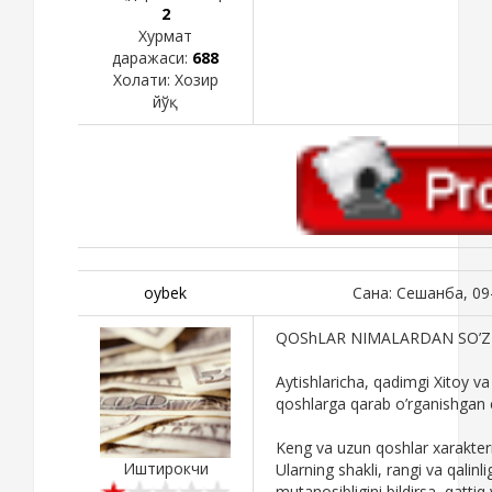
2
Хурмат
даражаси:
688
Холати:
Хозир
йўқ
oybek
Сана: Сешанба, 09
QOShLAR NIMALARDAN SO’Z
Aytishlaricha, qadimgi Xitoy va
qoshlarga qarab o’rganishgan 
Keng va uzun qoshlar xarakte
Иштирокчи
Ularning shakli, rangi va qalinli
mutanosibligini bildirsa, qattiq