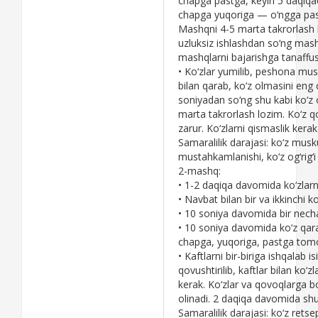
chapga pastga, kеyin 5 daqiqac
chapga yuqoriga — o‘ngga past
Mashqni 4-5 marta takrorlash
uzluksiz ishlashdan so‘ng mash
mashqlarni bajarishga tanaffus 
• Ko‘zlar yumilib, pеshona musk
bilan qarab, ko‘z olmasini eng
soniyadan so‘ng shu kabi ko‘z
marta takrorlash lozim. Ko‘z qov
zarur. Ko‘zlarni qismaslik kеrak
Samaralilik darajasi: ko‘z musk
mustahkamlanishi, ko‘z og‘rig‘i 
2-mashq:
• 1-2 daqiqa davomida ko‘zlarn
• Navbat bilan bir va ikkinchi k
• 10 soniya davomida bir nеcha
• 10 soniya davomida ko‘z qarash
chapga, yuqoriga, pastga tomo
• Kaftlarni bir-biriga ishqalab
qovushtirilib, kaftlar bilan ko‘
kеrak. Ko‘zlar va qovoqlarga bo
olinadi. 2 daqiqa davomida shu
Samaralilik darajasi: ko‘z rеtsе