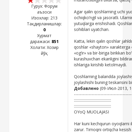
Гурух: Форум
Agar qalin qoshlarning uchi yuq
аъзоси
ochiqko’ngil va jasoratli. Ular
Изохлар:
213
yutuqlarga erishishadi. Qoshla
Тақдирланишлар:
sohiblari uyatchan.
0
Хурмат
Katta, lekin qalin qoshlar jahld
даражаси:
851
qoshlar «shayton» xarakterga eg
Холати:
Хозир
«og’ir» va bir-biriga birikkan b
йўқ
kurashuvchan ekanligini bildira
ishlariga kirishib ketolmaydi.
Qoshlarning balandda joylashis
joylashishi buning teskarisini bi
Добавлено
(09-Июл-2013, 1
---------------------------------------
::::::::::::::::::::::::::::::::::::::::::
::::::::::::::::::::::::::::::::::::::::::
OYoQ MUOLAJASI
Har kuni kechqurun oyoqlarni il
zarur. Tirnoqni ortiqcha kesis