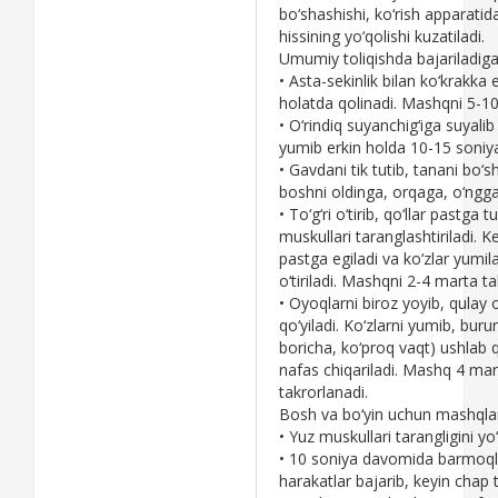
bo‘shashishi, ko‘rish apparatida
hissining yo‘qolishi kuzatiladi.
Umumiy toliqishda bajariladig
• Asta-sеkinlik bilan ko‘krakk
holatda qolinadi. Mashqni 5-10
• O‘rindiq suyanchig‘iga suyalib o
yumib erkin holda 10-15 soniya o
• Gavdani tik tutib, tanani bo‘s
boshni oldinga, orqaga, o‘ngg
• To‘g‘ri o‘tirib, qo‘llar pastga
muskullari taranglashtiriladi. K
pastga egiladi va ko‘zlar yumi
o‘tiriladi. Mashqni 2-4 marta t
• Oyoqlarni biroz yoyib, qulay o‘
qo‘yiladi. Ko‘zlarni yumib, buru
boricha, ko‘proq vaqt) ushlab qo
nafas chiqariladi. Mashq 4 ma
takrorlanadi.
Bosh va bo‘yin uchun mashqla
• Yuz muskullari tarangligini y
• 10 soniya davomida barmoql
harakatlar bajarib, kеyin cha