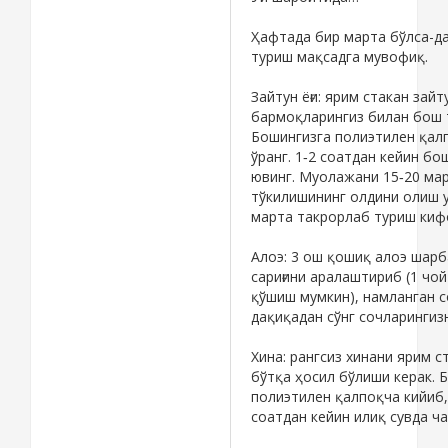
Ҳафтада бир марта бўлса-да
туриш мақсадга мувофиқ.
Зайтун ёғи: ярим стакан зайту
бармоқларингиз билан бош т
Бошингизга полиэтилен қалп
ўранг. 1‑2 соатдан кейин б
ювинг. Муолажани 15‑20 ма
тўкилишининг олдини олиш у
марта такрорлаб туриш киф
Алоэ: 3 ош қошиқ алоэ шарб
сариғини аралаштириб (1 чо
қўшиш мумкин), намланган с
дақиқадан сўнг сочларингизн
Хина: рангсиз хинани ярим 
бўтқа ҳосил бўлиши керак. Б
полиэтилен қалпоқча кийиб,
соатдан кейин илиқ сувда ча