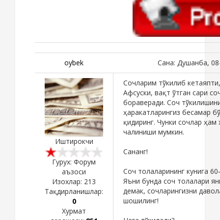
oybek
Сана: Душанба, 08
Сочларим тўкилиб кетаяпти, 
Афсуски, вақт ўтган сари с
бораверади. Соч тўкилишини
ҳаракатларингиз бесамар б
қидиринг. Чунки сочлар ҳам 
чалиниши мумкин.
Иштирокчи
Сананг!
Гурух: Форум
Соч толаларининг кунига 60
аъзоси
Яъни бунда соч толалари ян
Изохлар:
213
демак, сочларингизни давол
Тақдирланишлар:
шошилинг!
0
Хурмат