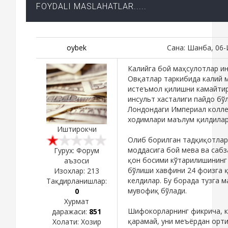
FOYDALI MASLAHATLAR.....
oybek
Сана: Шанба, 06-
Калийга бой маҳсулотлар инс
Овқатлар таркибида калий 
истеъмол қилишни камайтир
инсульт хасталиги пайдо бў
Лондондаги Империал колле
ходимлари маълум қилдилар
Иштирокчи
Олиб борилган тадқиқотлар
моддасига бой мева ва саб
Гурух: Форум
қон босими кўтарилишининг 
аъзоси
бўлиши хавфини 24 фоизга қ
Изохлар:
213
келдилар. Бу борада тузга 
Тақдирланишлар:
мувофиқ бўлади.
0
Хурмат
Шифокорларнинг фикрича, к
даражаси:
851
қарамай, уни меъёрдан орт
Холати:
Хозир