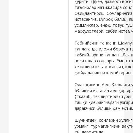
қуритиш (фен, дазмол) воси
таъсирлар натижасида сочла
Озиқлантириш. Сочларингиз
истасангиз, кўпроқ балиқ, я
ўсимликлар, ёнғоқ, товуқ гўш
маҳсулотлари, сабзи истеъм
Табиийсини танланг. Шампу
танлаганда иложи борича та
табиийларини танланг. Лак 
воситалар сочларга ёмон та
кетишини истамасангиз, ил
фойдаланишни камайтиринг.
Одат қилинг. Аёл гўзаллиги 
бўлишни истаган аёл ҳар яр
ўтказиб, текширтириб туриш
ташқи қиёфангиздаги ўзгари
даракчиси бўлиши ҳам эҳтим
Шунингдек, сочларни ҳўллиг
ўрманг, турмагингизни вақти‑
Уй шароитида…