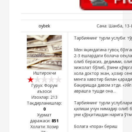
oybek
Сана: Шанба, 13-
Тарбиянинг турли услуби: тў
Мен яқиндагина гувоҳ бўлга
2-3 ёшлардаги болача оёқлар
олиб берасиз, дедимми, оли
хижолат бўлиб, ўзини қўярг
Иштирокчи
хола доктор экан, ҳозир сен
менга хавотир билан қаради
бақиришда давом этди. «Уйг
Гурух: Форум
аврашга тушди она…
аъзоси
Изохлар:
213
Тарбиянинг турли услублари
Тақдирланишлар:
қилиши учун нимадир олиб б
0
уни қўрқитишдан нарига ўтм
Хурмат
даражаси:
851
Болага «пора» бериш
Холати:
Хозир