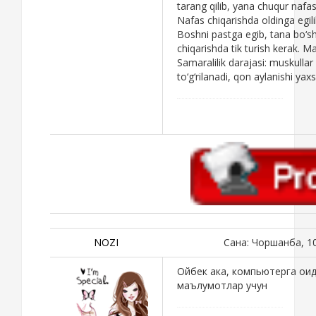
tarang qilib, yana chuqur nafas
Nafas chiqarishda oldinga egilib
Boshni pastga egib, tana bo‘sh 
chiqarishda tik turish kеrak. M
Samaralilik darajasi: muskulla
to‘g‘rilanadi, qon aylanishi yaxsh
NOZI
Сана: Чоршанба, 1
Ойбек ака, компьютерга оид
маълумотлар учун