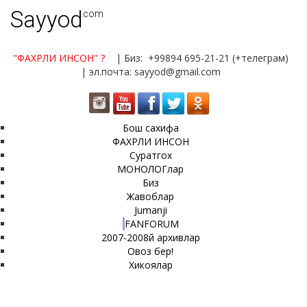
Sayyod
.com
"ФАХРЛИ ИНСОН"
?
| Биз: +99894 695-21-21 (+телеграм)
| эл.почта: sayyod@gmail.com
Бош сахифа
ФАХРЛИ ИНСОН
Суратгох
МОНОЛОГлар
Биз
Жавоблар
Jumanji
FANFORUM
2007-2008й архивлар
Овоз бер!
Хикоялар