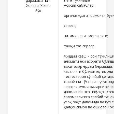
Нега тўкилади?
даражаси:
851
Асосий сабаблар:
Холати:
Хозир
йўқ
организмдаги гормонал буз
стресс;
витамин етишмовчилиги;
ташқи таъсирлар.
Жиддий хавф – соч тўкилиши
аломати ёки асорати бўлиш
воситалар ёрдам бермайди. 
касаллиги бўлиши эҳтимоли 
тестестерон кўпайиб кетиши
жараённи тўхтатиш учун эн
керакли муолажаларни қили
даволаниш эса нафақат сочл
саломатлигига салбий таъси
узоқ вақт давомида ва кўп т
қалқонсимон ва ошқозон ос