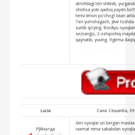
atrofidagi teri shilinib, yurgand
shishsa yoki qadoq paydo bo’ls
terisi limon po’chog’i bilan art
Teri yumshagach, jilvir toshda 
surtib qo’ying. Bordiyu oyoqlarin
sezsangiz, 2 oshqoshiq maydal
qaynatib, yuving. Yigirma daqi
Lucia
Сана: Сешанба, 09
Xim oyoqlar un bergan maslax
Рўйхатда
raxmat nima sababdan oyoqlani