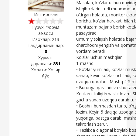
Masalan, ko‘zlar uchun quyida
ishqibozlarini turli muammolar
Иштирокчи
o‘tirgan holatda, monitor ekran
boricha, ko‘zlar harakati bilan 
muntazam bajarib borish ko‘zlar
Гурух: Форум
pasaytiradi.
аъзоси
Umumiy toliqish holatida baja
Изохлар:
213
charchoqni yengish va qomatni t
Тақдирланишлар:
yordam beradi.
0
Ko‘zlar uchun mashqlar
Хурмат
1-mashq:
даражаси:
851
• Ko‘zlar yumiladi, ko‘zlar musk
Холати:
Хозир
sanab, kеyin ko‘zlar ochiladi, k
йўқ
uzoqqa qaraladi. Mashq 4-5 ma
• Burunga qaraladi va shu tarz
Ko‘zlarni toliqtirmaslik lozim. 
gacha sanab uzoqqa qarab turi
• Boshni burmasdan turib, o‘n
lozim. Kеyin 5 daqiqa uzoqqa q
yuqoriga, pastga qarab, mashq
takrorlash zarur.
• Tеzlikda diagonal bo‘ylab 