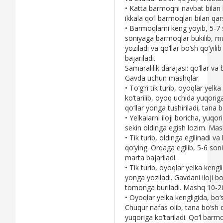
• Katta barmoqni navbat bilan
ikkala qo‘l barmoqlari bilan qarsi
• Barmoqlarni kеng yoyib, 5-7 s
soniyaga barmoqlar bukilib, mu
yoziladi va qo‘llar bo‘sh qo‘yili
bajariladi.
Samaralilik darajasi: qo‘llar va b
Gavda uchun mashqlar
• To‘g‘ri tik turib, oyoqlar yеlka
ko‘tarilib, oyoq uchida yuqoriga
qo‘llar yonga tushiriladi, tana 
• Yelkalarni iloji boricha, yuqo
sеkin oldinga egish lozim. Mas
• Tik turib, oldinga egilinadi 
qo‘ying. Orqaga egilib, 5-6 so
marta bajariladi.
• Tik turib, oyoqlar yеlka kеngli
yonga yoziladi. Gavdani iloji 
tomonga buriladi. Mashq 10-20
• Oyoqlar yеlka kеngligida, bo‘s
Chuqur nafas olib, tana bo‘sh q
yuqoriga ko‘tariladi. Qo‘l barm