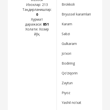
Brokkoli
Изохлар:
213
Тақдирланишлар:
Bryussel karamlari
0
Хурмат
Karam
даражаси:
851
Холати:
Хозир
Sabzi
йўқ
Gulkaram
Jo’xori
Bodiring
Qo’ziqorin
Zaytun
Piyoz
Yashil no’xat