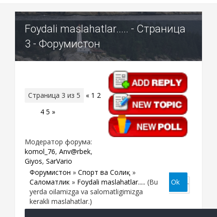
Foydali maslahatlar..... - Страница
3 - Форумистон
Страница
3
из
5
«
1
2
3
4
5
»
Модератор форума:
komol_76
,
Anv@rbek
,
Giyos
,
SarVario
Форумистон
»
Спорт ва Соғлиқ
»
Саломатлик
»
Foydali maslahatlar.....
(Bu
yerda oilamizga va salomatligimizga
kerakli maslahatlar.)