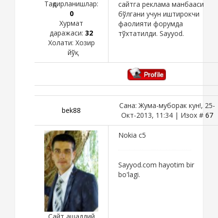
Тақдирланишлар:
сайтга реклама манбааси
0
бўлгани учун иштирокчи
Хурмат
фаолияти форумда
даражаси:
32
тўхтатилди. Sayyod.
Холати:
Хозир
йўқ
Сана: Жума-муборак кун!, 25-
bek88
Окт-2013, 11:34 | Изох #
67
Nokia c5
Sayyod.com hayotim bir
bo'lagi.
Сайт ашаддий