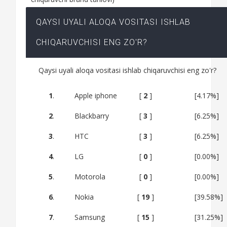
QAYSI UYALI ALOQA VOSITASI ISHLAB
CHIQARUVCHISI ENG ZO'R?
Qaysi uyali aloqa vositasi ishlab chiqaruvchisi eng zo'r?
1
.
Apple iphone
[
2
]
[4.17%]
2
.
Blackbarry
[
3
]
[6.25%]
3
.
HTC
[
3
]
[6.25%]
4
.
LG
[
0
]
[0.00%]
5
.
Motorola
[
0
]
[0.00%]
6
.
Nokia
[
19
]
[39.58%]
7
.
Samsung
[
15
]
[31.25%]