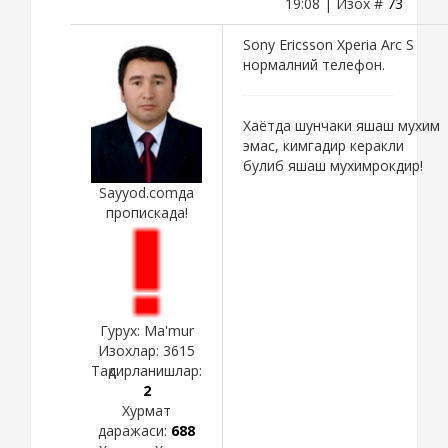
19:08 | Изох #
73
Sony Ericsson Xperia Arc S
нормалний телефон.
Хаётда шунчаки яшаш мухим
эмас, кимгадир керакли
булиб яшаш мухимрокдир!
Sayyod.comда
пропискада!
Гурух: Ma'mur
Изохлар:
3615
Тақдирланишлар:
2
Хурмат
даражаси:
688