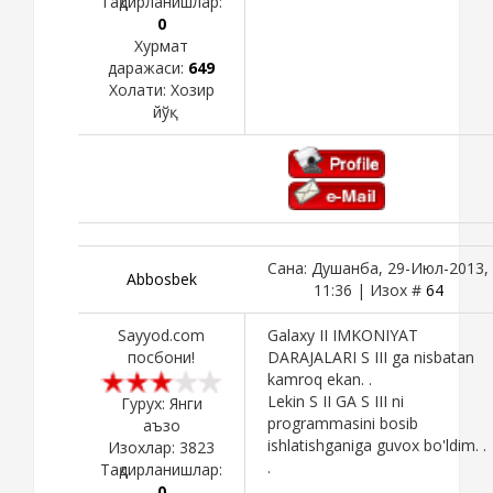
Тақдирланишлар:
0
Хурмат
даражаси:
649
Холати:
Хозир
йўқ
Сана: Душанба, 29-Июл-2013,
Abbosbek
11:36 | Изох #
64
Sayyod.com
Galaxy II IMKONIYAT
посбони!
DARAJALARI S III ga nisbatan
kamroq ekan. .
Lekin S II GA S III ni
Гурух: Янги
programmasini bosib
аъзо
ishlatishganiga guvox bo'ldim. .
Изохлар:
3823
.
Тақдирланишлар:
0