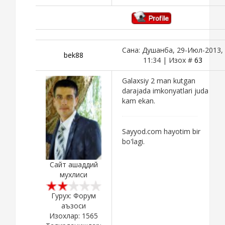
Сана: Душанба, 29-Июл-2013,
bek88
11:34 | Изох #
63
Galaxsiy 2 man kutgan
darajada imkonyatlari juda
kam ekan.
Sayyod.com hayotim bir
bo'lagi.
Сайт ашаддий
мухлиси
Гурух: Форум
аъзоси
Изохлар:
1565