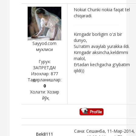
Nokia! Chunki nokia faqat tel
chiqaradi.
Kimgadir borligim o'zi bir
dunyo,
Sayyod.com
Su'ratim avaylab yurakka ildi.
мухлиси
Kimgadir aksincha,keldimmi
malol,
Гурух:
Ertadan kechgacha g'iybatim
ЗАПРЕТДА!
qildi))
Изохлар:
877
Тақдирланишлар:
0
Холати:
Хозир
йўқ
Сана: Сешанба, 11-Мар-2014,
Bek8111