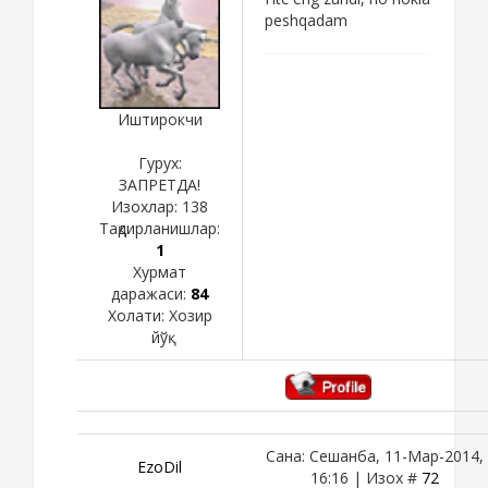
peshqadam
Иштирокчи
Гурух:
ЗАПРЕТДА!
Изохлар:
138
Тақдирланишлар:
1
Хурмат
даражаси:
84
Холати:
Хозир
йўқ
Сана: Сешанба, 11-Мар-2014,
EzoDil
16:16 | Изох #
72