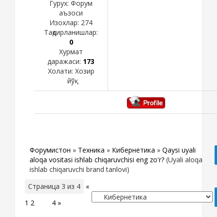
Гурух: Форум
аъзоси
Изохлар:
274
Тақдирланишлар:
0
Хурмат
даражаси:
173
Холати:
Хозир
йўқ
Форумистон
»
Техника
»
Кибернетика
»
Qaysi uyali
aloqa vositasi ishlab chiqaruvchisi eng zo'r?
(Uyali aloqa
ishlab chiqaruvchi brand tanlovi)
Страница
3
из
4
«
1
2
3
4
»