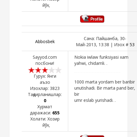
йўқ
Сана: Пайшанба, 30-
Abbosbek
Май-2013, 13:38 | Изох #
53
Sayyod.com
Nokia iwlaw funksiyasi xam
посбони!
yahwi, chidamli. .
Гурух: Янги
1000 marta yordam ber baribir
аъзо
unutishadi. Bir marta pand ber,
Изохлар:
3823
bir
Тақдирланишлар:
umr eslab yurishadi. .
0
Хурмат
даражаси:
655
Холати:
Хозир
йўқ