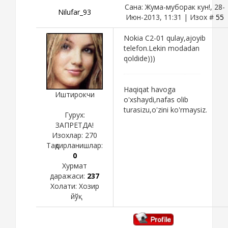
Сана: Жума-муборак кун!, 28-
Nilufar_93
Июн-2013, 11:31 | Изох #
55
Nokia C2-01 qulay,ajoyib
telefon.Lekin modadan
qoldide)))
Haqiqat havoga
Иштирокчи
o'xshaydi,nafas olib
turasizu,o'zini ko'rmaysiz.
Гурух:
ЗАПРЕТДА!
Изохлар:
270
Тақдирланишлар:
0
Хурмат
даражаси:
237
Холати:
Хозир
йўқ