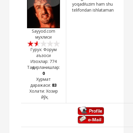
yoqadi!uzim ham shu
telifondan ishlataman
Sayyod.com
мухлиси
Гурух: Форум
аъзоси
Изохлар:
774
Тақдирланишлар:
0
Хурмат
даражаси:
83
Холати:
Хозир
йўқ