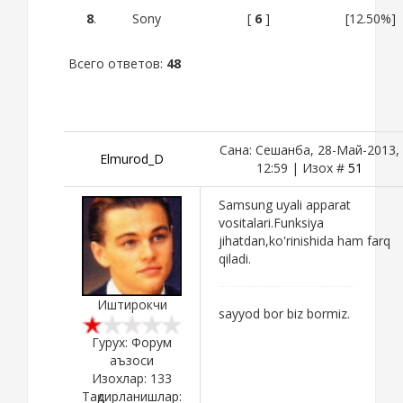
8
.
Sony
[
6
]
[12.50%]
Всего ответов:
48
Сана: Сешанба, 28-Май-2013,
Elmurod_D
12:59 | Изох #
51
Samsung uyali apparat
vositalari.Funksiya
jihatdan,ko'rinishida ham farq
qiladi.
Иштирокчи
sayyod bor biz bormiz.
Гурух: Форум
аъзоси
Изохлар:
133
Тақдирланишлар: