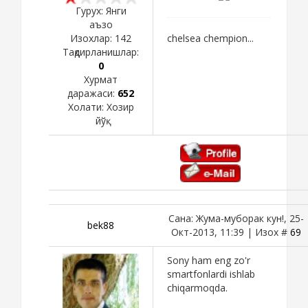
Гурух: Янги
аъзо
Изохлар:
142
chelsea chempion...
Тақдирланишлар:
0
Хурмат
даражаси:
652
Холати:
Хозир
йўқ
Сана: Жума-муборак кун!, 25-
bek88
Окт-2013, 11:39 | Изох #
69
Sony ham eng zo'r
smartfonlardi ishlab
chiqarmoqda.