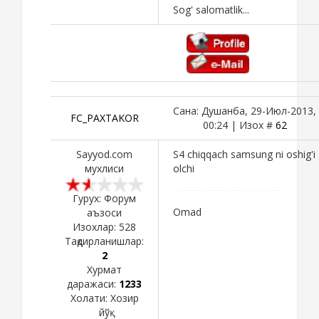
Sog' salomatlik...
Сана: Душанба, 29-Июл-2013,
FC_PAXTAKOR
00:24 | Изох #
62
Sayyod.com
S4 chiqqach samsung ni oshig'i
мухлиси
olchi
Гурух: Форум
Omad
аъзоси
Изохлар:
528
Тақдирланишлар:
2
Хурмат
даражаси:
1233
Холати:
Хозир
йўқ