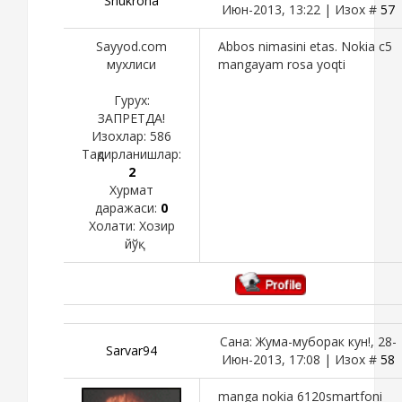
Shukronа
Июн-2013, 13:22 | Изох #
57
Sayyod.com
Abbos nimasini etas. Nokia c5
мухлиси
mangayam rosa yoqti
Гурух:
ЗАПРЕТДА!
Изохлар:
586
Тақдирланишлар:
2
Хурмат
даражаси:
0
Холати:
Хозир
йўқ
Сана: Жума-муборак кун!, 28-
Sarvar94
Июн-2013, 17:08 | Изох #
58
manga nokia 6120smartfoni