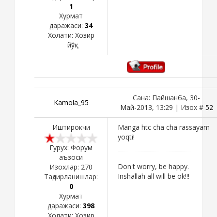
1
Хурмат
даражаси:
34
Холати:
Хозир
йўқ
Сана: Пайшанба, 30-
Kamola_95
Май-2013, 13:29 | Изох #
52
Иштирокчи
Manga htc cha cha rassayam
yoqti!
Гурух: Форум
аъзоси
Don't worry, be happy.
Изохлар:
270
Inshallah all will be ok!!!
Тақдирланишлар:
0
Хурмат
даражаси:
398
Холати:
Хозир