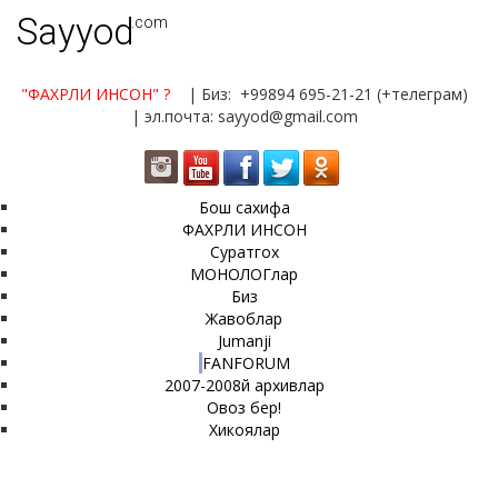
Sayyod
.com
"ФАХРЛИ ИНСОН"
?
| Биз: +99894 695-21-21 (+телеграм)
| эл.почта: sayyod@gmail.com
Бош сахифа
ФАХРЛИ ИНСОН
Суратгох
МОНОЛОГлар
Биз
Жавоблар
Jumanji
FANFORUM
2007-2008й архивлар
Овоз бер!
Хикоялар