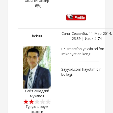
Холати:
Хозир
йўқ
Сана: Сешанба, 11-Мар-2014,
bek88
23:39 | Изох #
74
C5 smartfon yaxshi telifon.
Imkonyatlari keng.
Sayyod.com hayotim bir
bo'lagi.
Сайт ашаддий
мухлиси
Гурух: Форум
аъзоси