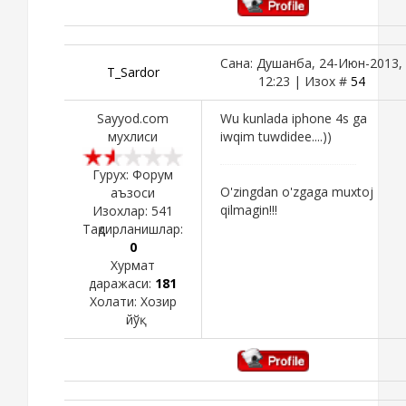
Сана: Душанба, 24-Июн-2013,
T_Sardor
12:23 | Изох #
54
Sayyod.com
Wu kunlada iphone 4s ga
мухлиси
iwqim tuwdidee....))
Гурух: Форум
O'zingdan o'zgaga muxtoj
аъзоси
qilmagin!!!
Изохлар:
541
Тақдирланишлар:
0
Хурмат
даражаси:
181
Холати:
Хозир
йўқ