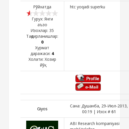
Рўйхатда
htc yoqadi superku
Гурух: Янги
аъзо
Изохлар:
35
Тақдирланишлар:
0
Хурмат
даражаси:
4
Холати:
Хозир
йўқ
Сана: Душанба, 29-Июл-2013,
Giyos
00:19 | Изох #
61
ABI Research kompaniyasi