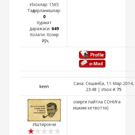
Изохлар:
1565
Тақдирланишлар:
0
Хурмат
даражаси:
649
Холати:
Хозир
йўқ
Сана: Сешанба, 11-Мар-2014,
keen
23:48 | Изох #
75
охирги пайтла СОНИга
ишким кетвотти)
Иштирокчи