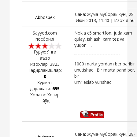
Сана: Жума-муборак кун!, 28-
Abbosbek
Июн-2013, 11:40 | Изох #
56
Sayyod.com
Nokia c5 smartfon, juda xam
посбони!
qulay, ishlashi xam tez va
yuqori. . .
Гурух: Янги
аъзо
1000 marta yordam ber baribir
Изохлар:
3823
unutishadi. Bir marta pand ber,
Тақдирланишлар:
bir
0
umr eslab yurishadi. .
Хурмат
даражаси:
655
Холати:
Хозир
йўқ
Сана: Жума-муборак кун!, 28-