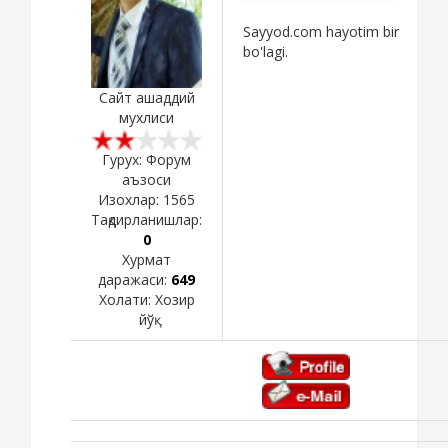
Sayyod.com hayotim bir
bo'lagi.
Сайт ашаддий
мухлиси
Гурух: Форум
аъзоси
Изохлар:
1565
Тақдирланишлар:
0
Хурмат
даражаси:
649
Холати:
Хозир
йўқ