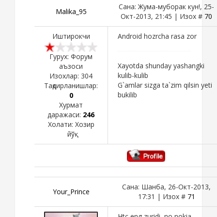
Сана: Жума-муборак кун!, 25-
Malika_95
Окт-2013, 21:45 | Изох #
70
Иштирокчи
Android hozrcha rasa zor
Гурух: Форум
Xayotda shunday yashangki
аъзоси
kulib-kulib
Изохлар:
304
G`amlar sizga ta`zim qilsin yeti
Тақдирланишлар:
bukilib
0
Хурмат
даражаси:
246
Холати:
Хозир
йўқ
Сана: Шанба, 26-Окт-2013,
Your_Prince
17:31 | Изох #
71
Htc eng zuridi, no nokia