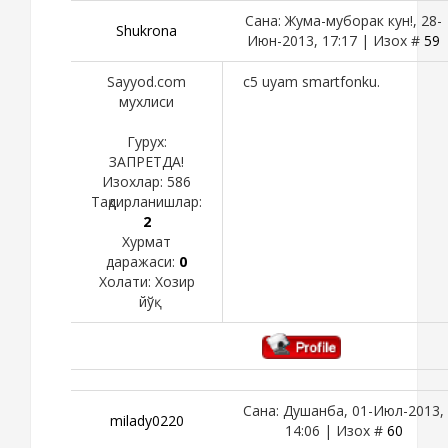
Сана: Жума-муборак кун!, 28-
Shukronа
Июн-2013, 17:17 | Изох #
59
Sayyod.com
c5 uyam smartfonku.
мухлиси
Гурух:
ЗАПРЕТДА!
Изохлар:
586
Тақдирланишлар:
2
Хурмат
даражаси:
0
Холати:
Хозир
йўқ
Сана: Душанба, 01-Июл-2013,
milady0220
14:06 | Изох #
60