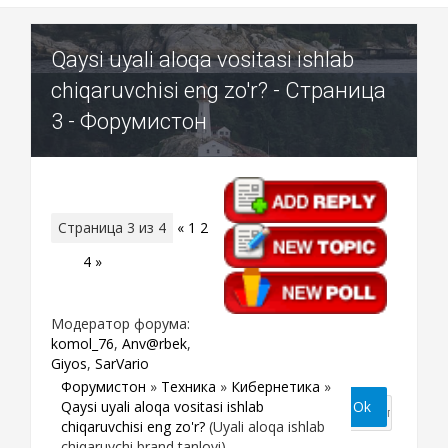
Qaysi uyali aloqa vositasi ishlab
chiqaruvchisi eng zo'r? - Страница
3 - Форумистон
Страница
3
из
4
«
1
2
3
4
»
Модератор форума:
komol_76
,
Anv@rbek
,
Giyos
,
SarVario
Форумистон
»
Техника
»
Кибернетика
»
Qaysi uyali aloqa vositasi ishlab
chiqaruvchisi eng zo'r?
(Uyali aloqa ishlab
chiqaruvchi brand tanlovi)