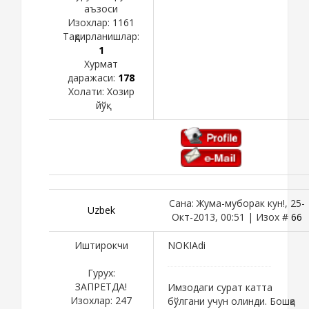
аъзоси
Изохлар:
1161
Тақдирланишлар:
1
Хурмат
даражаси:
178
Холати:
Хозир
йўқ
Сана: Жума-муборак кун!, 25-
Uzbеk
Окт-2013, 00:51 | Изох #
66
Иштирокчи
NOKIAdi
Гурух:
ЗАПРЕТДА!
Имзодаги сурат катта
Изохлар:
247
бўлгани учун олинди. Бошқа