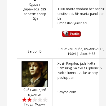
Хурмат
1000 marta yordam ber baribir
даражаси:
655
unutishadi. Bir marta pand ber,
Холати:
Хозир
bir
йўқ
umr eslab yurishadi. .
Сана: Душанба, 05-Авг-2013,
Sardor_B
19:04 | Изох #
65
Xozir Raqobat juda katta
Samsung Galaxy s4 Iphone 5
Nokia lumia 920 lar asosiy
peshqadam
Сайт ашаддий
Sayyod.com
мухлиси
Гурух: Форум