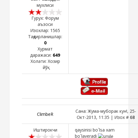
мухлиси
Гурух: Форум
аъзоси
Изохлар:
1565
Тақдирланишлар:
0
Хурмат
даражаси:
649
Холати:
Хозир
йўқ
Сана: Жума-муборак кун!, 25-
ClimbeR
Окт-2013, 11:35 | Изох #
68
Иштирокчи
qaysinisi bo`lsa xam
bo`laveradi