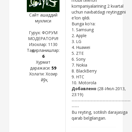
mobil telefon
kompaniyalarining 2 kvartal
uchun navbatdagi reytinggini
Сайт ашаддий
e'lon qildi.
мухлиси
Bunga ko'ra:
1. Samsung
Гурух: ФОРУМ
2. Apple
МОДЕРАТОРИ!
3. LG
Изохлар:
1130
4. Huawei
Тақдирланишлар:
5. ZTE
6
6. Sony
Хурмат
7. Nokia
даражаси:
59
8. BlackBerry
Холати:
Хозир
9. HTC
йўқ
10. Motorola
Добавлено
(28-Июл-2013,
23:19)
----------------------------------------
-----
Bu reyting, sotilish darajasiga
qarab belgilangan.