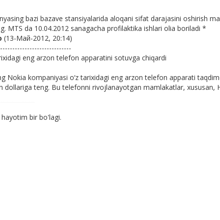
sing bazi bazave stansiyalarida aloqani sifat darajasini oshirish maq
ng. MTS da 10.04.2012 sanagacha profilaktika ishlari olia boriladi *
о
(13-Май-2012, 20:14)
-----------------------------
rixidagi eng arzon telefon apparatini sotuvga chiqardi
ng Nokia kompaniyasi o‘z tarixidagi eng arzon telefon apparati taqdim
 dollariga teng. Bu telefonni rivojlanayotgan mamlakatlar, xususan, H
ayotim bir bo'lagi.