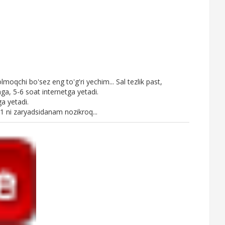
moqchi bo'sez eng to'g'ri yechim... Sal tezlik past,
ga, 5-6 soat internetga yetadi.
a yetadi.
 1 ni zaryadsidanam nozikroq...