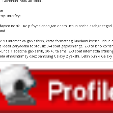
 Taxminan 700$ atrofida...
:
yn
oyli interfeys
dayam nozik... Ko'p foydalanadigan odam uchun ancha asabga tegadi
nd...
r siz internet va gaplashish, katta formatdagi kinolarni ko'rish uchun ol
 ideal! Zaryadaka to'xtovsiz 3-4 soat gaplashishga, 2-3 ta kino ko'rish
 kunda 1 soatcha gaplashib, 30-40 ta sms, 2-3 soat internetda o'tirishg
chida almashtirmay dsez Samsung Galaxy 2 yaxshi...Lekin buniki Galaxy