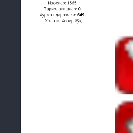
Изохлар:
1565
Тақдирланишлар:
0
Хурмат даражаси:
649
Холати:
Хозир йўқ