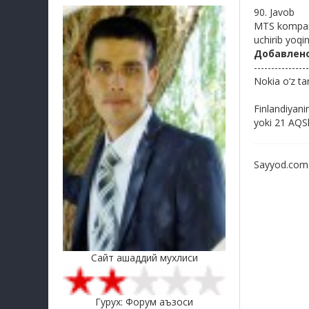
90. Javob
MTS kompanya
uchirib yoqi
Добавлен
----------------
Nokia o‘z ta
Finlandiyani
yoki 21 AQSh
Sayyod.com h
Сайт ашаддий мухлиси
Гурух: Форум аъзоси