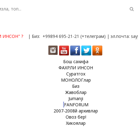
И ИНСОН"
?
| Биз: +99894 695-21-21 (+телеграм) | эл.почта: s
Бош сахифа
ФАХРЛИ ИНСОН
Суратгох
МОНОЛОГлар
Биз
Жавоблар
Jumanji
FANFORUM
2007-2008й архивлар
Овоз бер!
Хикоялар