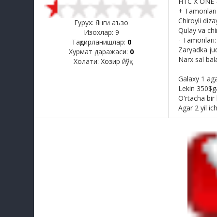
HTC X ONE -
+ Tamonlari
Chiroyli diza
Гурух: Янги аъзо
Qulay va chir
Изохлар:
9
- Tamonlari:
Тақдирланишлар:
0
Zaryadka ju
Хурмат даражаси:
0
Narx sal bala
Холати:
Хозир йўқ
Galaxy 1 aga
Lekin 350$ga
O'rtacha bir
Agar 2 yil i