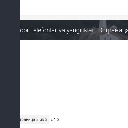
Mobil telefonlar va yangiliklar! - Стран
Страница
3
из
3
«
1
2
3