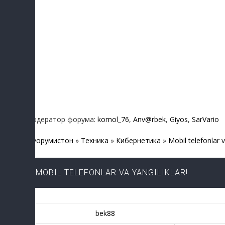
Модератор форума:
komol_76
,
Anv@rbek
,
Giyos
,
SarVario
Форумистон
»
Техника
»
Кибернетика
»
Mobil telefonlar v
MOBIL TELEFONLAR VA YANGILIKLAR!
bek88