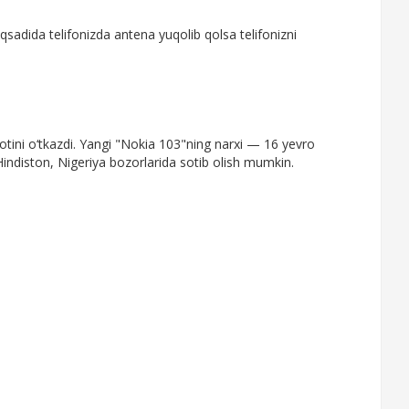
sadida telifonizda antena yuqolib qolsa telifonizni
otini o‘tkazdi. Yangi "Nokia 103"ning narxi — 16 yevro
indiston, Nigeriya bozorlarida sotib olish mumkin.