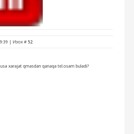
9:39 | Изох #
52
 busa xarajat qmasdan qanaqa tel.osam buladi?