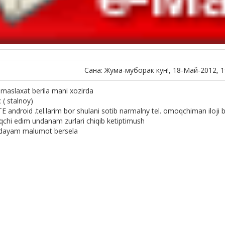
Сана: Жума-муборак кун!, 18-Май-2012, 1
maslaxat berila mani xozirda
 ( stalnoy)
 android .tel.larim bor shulani sotib narmalny tel. omoqchiman iloji
chi edim undanam zurlari chiqib ketiptimush
idayam malumot bersela