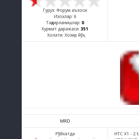
Гурух: Форум аъзоси
Изохлар:
6
Тақдирланишлар:
0
Хурмат даражаси:
351
Холати:
Хозир йўқ
MRD
Рўйхатда
HTC X1 - 2 t