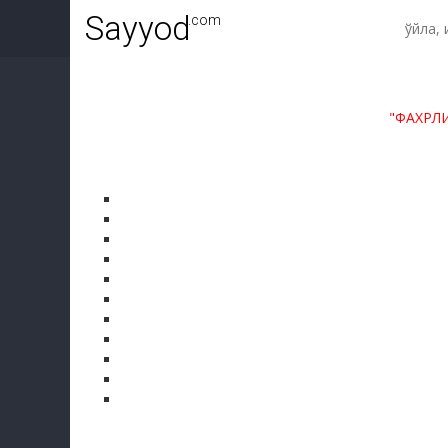
Sayyod
.com
"ФАХРЛ