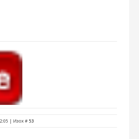
2:05 | Изох #
53