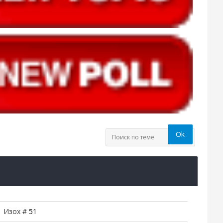
 | Изох #
51