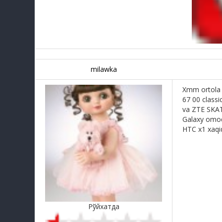
milawka
Xmm ortola 
67 00 classic
va ZTE SKATE
Galaxy omoq
HTC x1 xaq
Рўйхатда