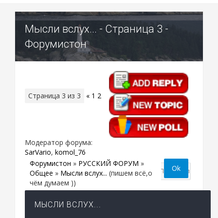
Мысли вслух... - Страница 3 -
Форумистон
Страница
3
из
3
«
1
2
3
Модератор форума:
SarVario
,
komol_76
Форумистон
»
РУССКИЙ ФОРУМ
»
Общее
»
Мысли вслух...
(пишем всё,о
чём думаем ))
МЫСЛИ ВСЛУХ...