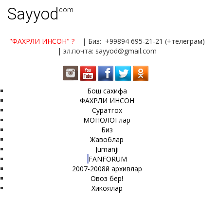
Sayyod
.com
"ФАХРЛИ ИНСОН"
?
| Биз: +99894 695-21-21 (+телеграм)
| эл.почта: sayyod@gmail.com
Бош сахифа
ФАХРЛИ ИНСОН
Суратгох
МОНОЛОГлар
Биз
Жавоблар
Jumanji
FANFORUM
2007-2008й архивлар
Овоз бер!
Хикоялар