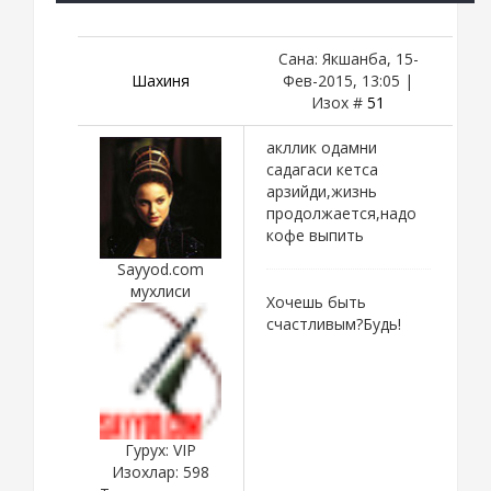
Сана: Якшанба, 15-
Шахиня
Фев-2015, 13:05 |
Изох #
51
акллик одамни
садагаси кетса
арзийди,жизнь
продолжается,надо
кофе выпить
Sayyod.com
мухлиси
Хочешь быть
счастливым?Будь!
Гурух: VIP
Изохлар:
598