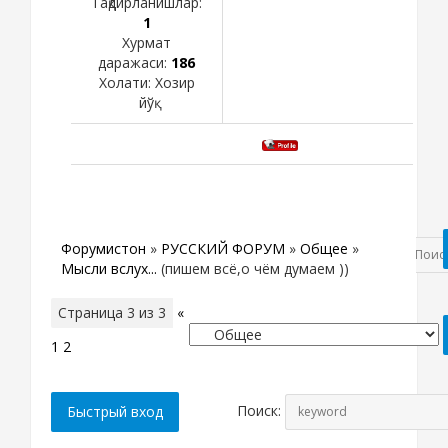
Тақдирланишлар:
1
Хурмат
даражаси:
186
Холати:
Хозир
йўқ
Форумистон
»
РУССКИЙ ФОРУМ
»
Общее
»
Мысли вслух...
(пишем всё,о чём думаем ))
Страница
3
из
3
«
1
2
3
Поиск: