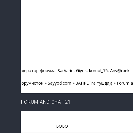
Модератор форума:
SarVario
,
Giyos
,
komol_76
,
Anv@rbek
Форумистон
»
Sayyod.com
»
ЗАПРЕТга тушди))
»
Forum a
FORUM AND CHAT-21
БОБО