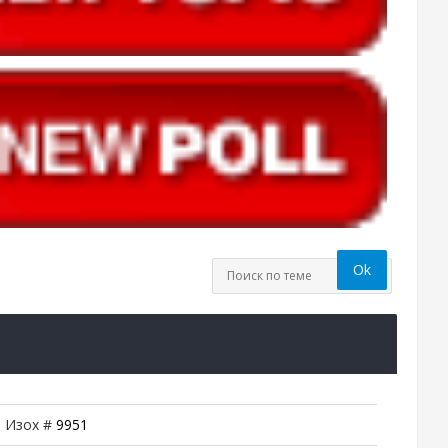
| Изох #
9951