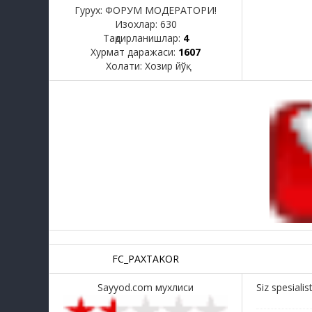
Гурух: ФОРУМ МОДЕРАТОРИ!
Изохлар:
630
Тақдирланишлар:
4
Хурмат даражаси:
1607
Холати:
Хозир йўқ
FC_PAXTAKOR
Sayyod.com мухлиси
Siz spesialis