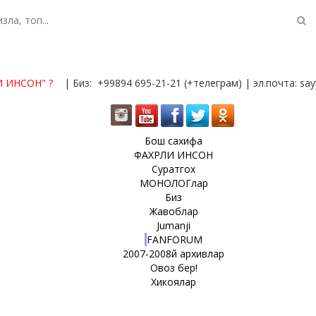
И ИНСОН"
?
| Биз: +99894 695-21-21 (+телеграм) | эл.почта: s
Бош сахифа
ФАХРЛИ ИНСОН
Суратгох
МОНОЛОГлар
Биз
Жавоблар
Jumanji
FANFORUM
2007-2008й архивлар
Овоз бер!
Хикоялар