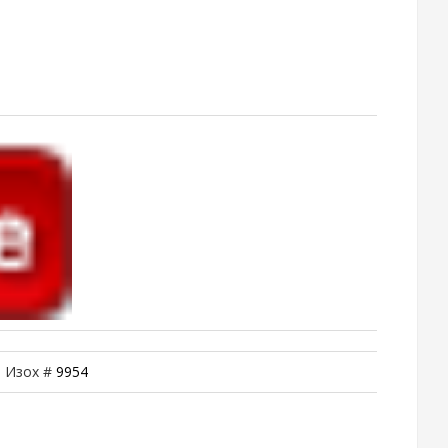
| Изох #
9954