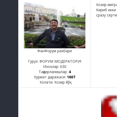
Хозир мигр
Кириб икки
сразу серт
ФанФорум рахбари
Гурух: ФОРУМ МОДЕРАТОРИ!
Изохлар:
630
Тақдирланишлар:
4
Хурмат даражаси:
1607
Холати:
Хозир йўқ