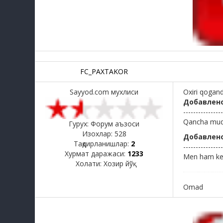
FC_PAXTAKOR
Sayyod.com мухлиси
Oxiri qogan
Добавлен
----------------
Qancha mud
Гурух: Форум аъзоси
Изохлар:
528
Добавлен
Тақдирланишлар:
2
----------------
Хурмат даражаси:
1233
Men ham ke
Холати:
Хозир йўқ
Omad