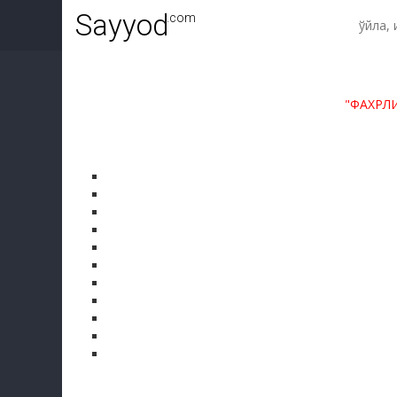
Sayyod
.com
"ФАХРЛ