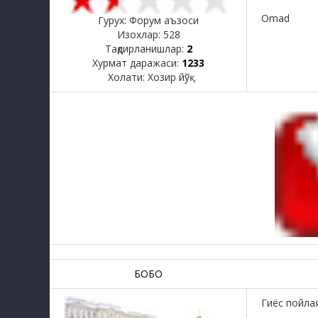
Omad
Гурух: Форум аъзоси
Изохлар:
528
Тақдирланишлар:
2
Хурмат даражаси:
1233
Холати:
Хозир йўқ
БОБО
Гиёс пойла