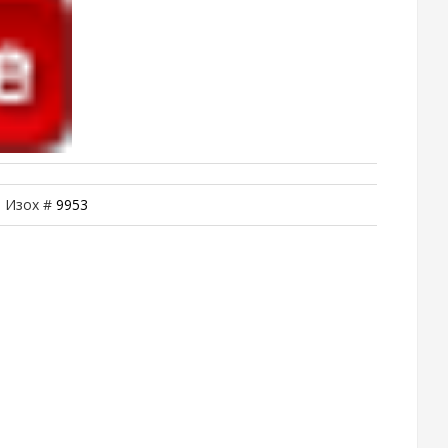
| Изох #
9953