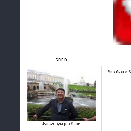
БОБО
бир йилга 
ФанФорум рахбари