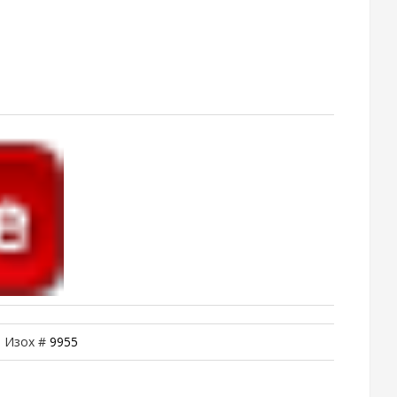
| Изох #
9955