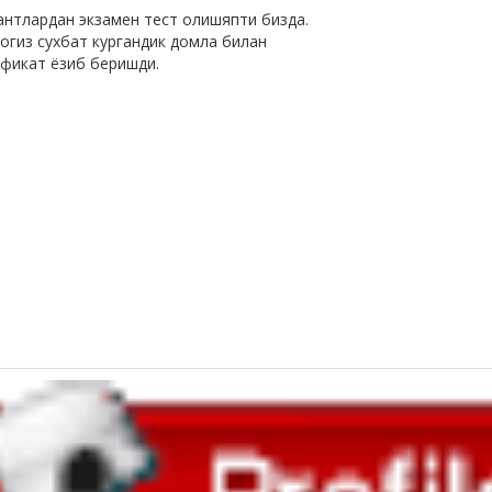
антлардан экзамен тест олишяпти бизда.
 огиз сухбат кургандик домла билан
ификат ёзиб беришди.