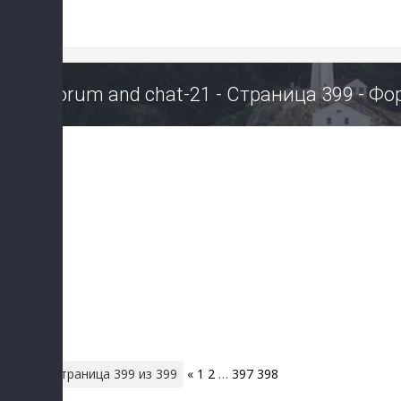
Forum and chat-21 - Страница 399 - Ф
Страница
399
из
399
«
1
2
…
397
398
399