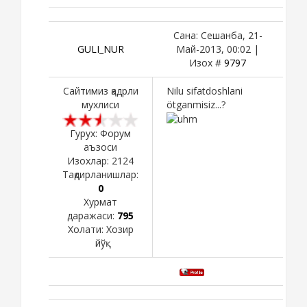
Сана: Сешанба, 21-
GULI_NUR
Май-2013, 00:02 |
Изох #
9797
Сайтимиз қадрли
Nilu sifatdoshlani
мухлиси
ötganmisiz...?
Гурух: Форум
аъзоси
Изохлар:
2124
Тақдирланишлар:
0
Хурмат
даражаси:
795
Холати:
Хозир
йўқ