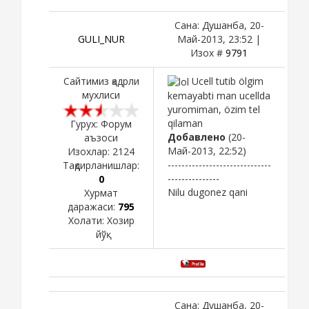
Сана: Душанба, 20-
GULI_NUR
Май-2013, 23:52 |
Изох #
9791
Сайтимиз қадрли
Ucell tutib ölgim
мухлиси
kemayabti man ucellda
yuromiman, özim tel
qilaman
Гурух: Форум
Добавлено
(20-
аъзоси
Май-2013, 22:52)
Изохлар:
2124
------------------------------
Тақдирланишлар:
---------------
0
Nilu dugonez qani
Хурмат
даражаси:
795
Холати:
Хозир
йўқ
Сана: Душанба, 20-