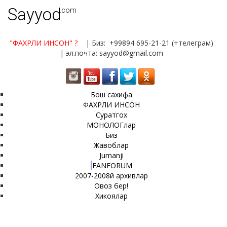
Sayyod
.com
"ФАХРЛИ ИНСОН"
?
| Биз: +99894 695-21-21 (+телеграм)
| эл.почта: sayyod@gmail.com
Бош сахифа
ФАХРЛИ ИНСОН
Суратгох
МОНОЛОГлар
Биз
Жавоблар
Jumanji
FANFORUM
2007-2008й архивлар
Овоз бер!
Хикоялар