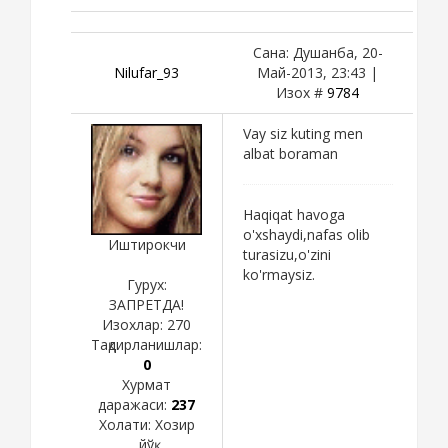
Сана: Душанба, 20-
Nilufar_93
Май-2013, 23:43 |
Изох #
9784
Vay siz kuting men
albat boraman
Haqiqat havoga
o'xshaydi,nafas olib
Иштирокчи
turasizu,o'zini
ko'rmaysiz.
Гурух:
ЗАПРЕТДА!
Изохлар:
270
Тақдирланишлар:
0
Хурмат
даражаси:
237
Холати:
Хозир
йўқ