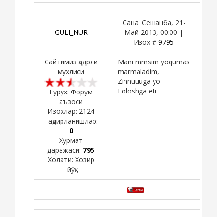
Сана: Сешанба, 21-
GULI_NUR
Май-2013, 00:00 |
Изох #
9795
Сайтимиз қадрли
Mani mmsim yoqumas
мухлиси
marmaladim,
Zinnuuuga yo
Loloshga eti
Гурух: Форум
аъзоси
Изохлар:
2124
Тақдирланишлар:
0
Хурмат
даражаси:
795
Холати:
Хозир
йўқ