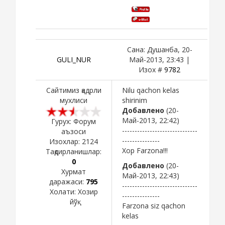
Сана: Душанба, 20-
GULI_NUR
Май-2013, 23:43 |
Изох #
9782
Сайтимиз қадрли
Nilu qachon kelas
мухлиси
shirinim
Добавлено
(20-
Май-2013, 22:42)
Гурух: Форум
------------------------------
аъзоси
---------------
Изохлар:
2124
Xop Farzona!!!
Тақдирланишлар:
0
Добавлено
(20-
Хурмат
Май-2013, 22:43)
даражаси:
795
------------------------------
Холати:
Хозир
---------------
йўқ
Farzona siz qachon
kelas