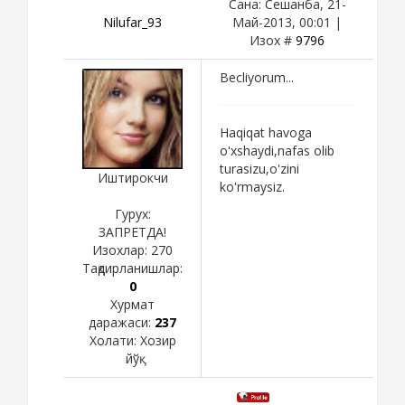
Сана: Сешанба, 21-
Nilufar_93
Май-2013, 00:01 |
Изох #
9796
Becliyorum...
Haqiqat havoga
o'xshaydi,nafas olib
turasizu,o'zini
Иштирокчи
ko'rmaysiz.
Гурух:
ЗАПРЕТДА!
Изохлар:
270
Тақдирланишлар:
0
Хурмат
даражаси:
237
Холати:
Хозир
йўқ