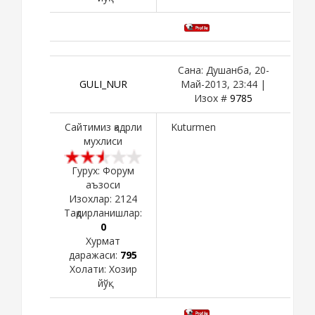
Сана: Душанба, 20-
GULI_NUR
Май-2013, 23:44 |
Изох #
9785
Сайтимиз қадрли
Kuturmen
мухлиси
Гурух: Форум
аъзоси
Изохлар:
2124
Тақдирланишлар:
0
Хурмат
даражаси:
795
Холати:
Хозир
йўқ