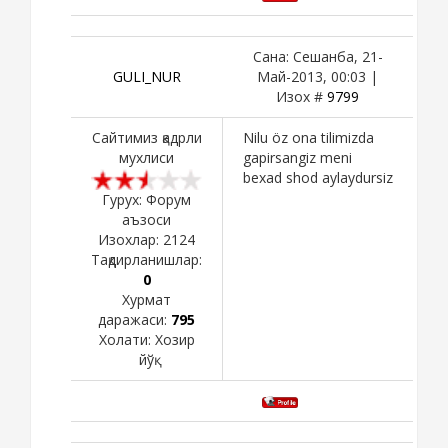
Сана: Сешанба, 21-
GULI_NUR
Май-2013, 00:03 |
Изох #
9799
Сайтимиз қадрли
Nilu öz ona tilimizda
мухлиси
gapirsangiz meni
bexad shod aylaydursiz
Гурух: Форум
аъзоси
Изохлар:
2124
Тақдирланишлар:
0
Хурмат
даражаси:
795
Холати:
Хозир
йўқ