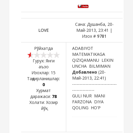
Сана: Душанба, 20-
LOVE
Май-2013, 23:41 |
Изох #
9781
Рўйхатда
ADABIYOT
MATEMATIKAGA
QIZIQAMANU LEKIN
Гурух: Янги
UNCHA BILMIMAN
аъзо
Добавлено
(20-
Изохлар:
15
Май-2013, 22:41)
Тақдирланишлар:
------------------------------
0
---------------
Хурмат
GULI NUR MANI
даражаси:
78
FARZONA DIYA
Холати:
Хозир
QOLING HO'P
йўқ