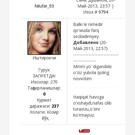
Nilufar_93
Май-2013, 23:57 |
Изох #
9794
Balki le nimedir
qo'wuda farq
seziladimiyey
Добавлено
(20-
Май-2013, 22:57)
------------------------------
Иштирокчи
---------------
Mmm yo' digandide
Гурух:
o'ziz yubola qoling
ЗАПРЕТДА!
novvotim
Изохлар:
270
Тақдирланишлар:
0
Haqiqat havoga
Хурмат
o'xshaydi,nafas olib
даражаси:
237
turasizu,o'zini
Холати:
Хозир
ko'rmaysiz.
йўқ