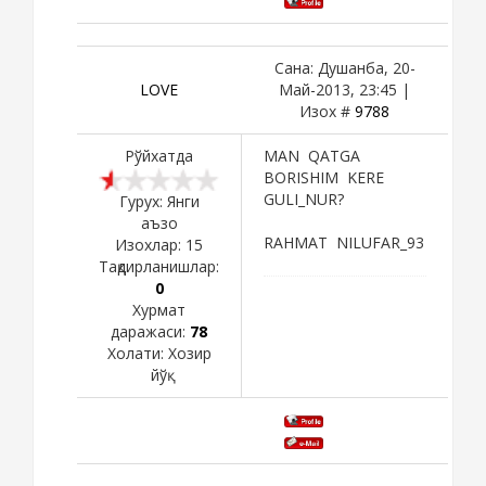
Сана: Душанба, 20-
LOVE
Май-2013, 23:45 |
Изох #
9788
Рўйхатда
MAN QATGA
BORISHIM KERE
GULI_NUR?
Гурух: Янги
аъзо
RAHMAT NILUFAR_93
Изохлар:
15
Тақдирланишлар:
0
Хурмат
даражаси:
78
Холати:
Хозир
йўқ