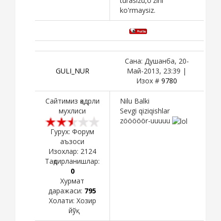
turasizu,o'zini
ko'rmaysiz.
Сана: Душанба, 20-
GULI_NUR
Май-2013, 23:39 |
Изох #
9780
Сайтимиз қадрли
Nilu Balki
мухлиси
Sevgi qiziqishlar
zööööör-uuuuu
Гурух: Форум
аъзоси
Изохлар:
2124
Тақдирланишлар:
0
Хурмат
даражаси:
795
Холати:
Хозир
йўқ