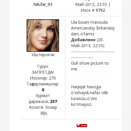
Nilufar_93
Май-2013, 23:55 |
Изох #
9792
Ula bizani mavzuda
Amercanskiy Britanskiy
dars o'tamiz
Добавлено
(20-
Май-2013, 22:55)
------------------------------
Иштирокчи
---------------
Guli show picture to
Гурух:
me.
ЗАПРЕТДА!
Изохлар:
270
Тақдирланишлар:
Haqiqat havoga
0
o'xshaydi,nafas olib
Хурмат
turasizu,o'zini
даражаси:
237
ko'rmaysiz.
Холати:
Хозир
йўқ