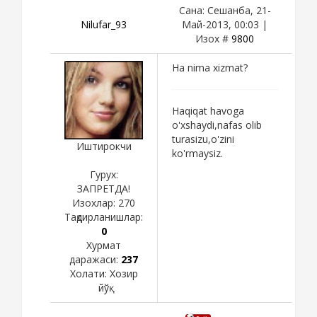
Сана: Сешанба, 21-
Nilufar_93
Май-2013, 00:03 |
Изох #
9800
Ha nima xizmat?
Haqiqat havoga
o'xshaydi,nafas olib
turasizu,o'zini
Иштирокчи
ko'rmaysiz.
Гурух:
ЗАПРЕТДА!
Изохлар:
270
Тақдирланишлар:
0
Хурмат
даражаси:
237
Холати:
Хозир
йўқ