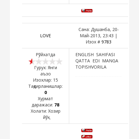
Сана: Душанба, 20-
LOVE
Май-2013, 23:43 |
Изох #
9783
Рўйхатда
ENGLISH SAHIFASI
QATTA EDI MANGA
TOPISHVORILA
Гурух: Янги
аъзо
Изохлар:
15
Тақдирланишлар:
0
Хурмат
даражаси:
78
Холати:
Хозир
йўқ