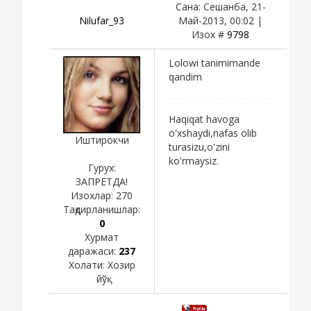
Сана: Сешанба, 21-
Nilufar_93
Май-2013, 00:02 |
Изох #
9798
Lolowi tanimimande
qandim
Haqiqat havoga
o'xshaydi,nafas olib
Иштирокчи
turasizu,o'zini
ko'rmaysiz.
Гурух:
ЗАПРЕТДА!
Изохлар:
270
Тақдирланишлар:
0
Хурмат
даражаси:
237
Холати:
Хозир
йўқ