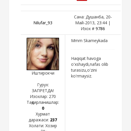
Сана: Душанба, 20-
Nilufar_93
Май-2013, 23:44 |
Изох #
9786
Mmm Skameykada
Haqiqat havoga
o'xshaydi,nafas olib
turasizu,o'zini
Иштирокчи
ko'rmaysiz.
Гурух:
ЗАПРЕТДА!
Изохлар:
270
Тақдирланишлар:
0
Хурмат
даражаси:
237
Холати:
Хозир