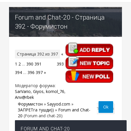
Forum and Chat-20 - Страница
392 - Форумистон
Страница
392
из
397
«
1
2
…
390
391
392
393
394
…
396
397
»
Модератор форума:
SarVario
,
Giyos
,
komol_76
,
Anv@rbek
Форумистон
»
Sayyod.com
»
ЗАПРЕТга тушди))
»
Forum and Chat-
20
(Forum and chat-20)
FORUM AND CHAT-20