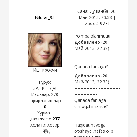
Сана: Душанба, 20-
Nilufar_93
Май-2013, 23:38 |
Изох #
9779
Po'mpalolarimuuu
Добавлено
(20-
Май-2013, 22:38)
------------------------------
---------------
Qanaqa fanlaga?
Иштирокчи
Добавлено
(20-
Май-2013, 22:38)
Гурух:
------------------------------
ЗАПРЕТДА!
---------------
Изохлар:
270
Qanaqa fanlaga
Тақдирланишлар:
dimoqchimande?
0
Хурмат
даражаси:
237
Холати:
Хозир
Haqiqat havoga
йўқ
o'xshaydi,nafas olib