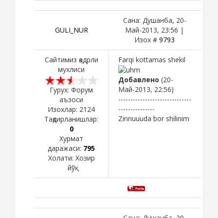
Сана: Душанба, 20-
GULI_NUR
Май-2013, 23:56 |
Изох #
9793
Сайтимиз қадрли
Farqi kottamas shekil
мухлиси
Добавлено
(20-
Май-2013, 22:56)
Гурух: Форум
------------------------------
аъзоси
---------------
Изохлар:
2124
Zinnuuuda bor shilinim
Тақдирланишлар:
0
Хурмат
даражаси:
795
Холати:
Хозир
йўқ
Сана: Душанба, 20-