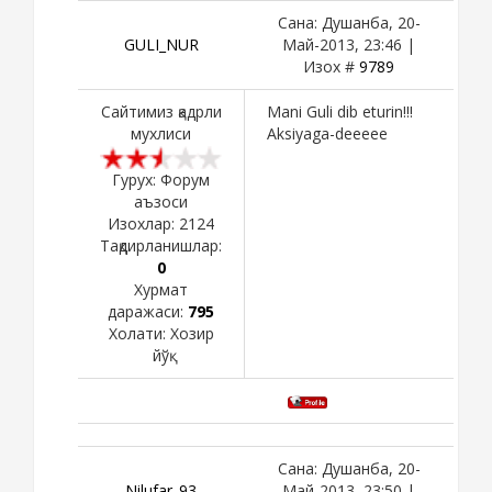
Сана: Душанба, 20-
GULI_NUR
Май-2013, 23:46 |
Изох #
9789
Сайтимиз қадрли
Mani Guli dib eturin!!!
мухлиси
Aksiyaga-deeeee
Гурух: Форум
аъзоси
Изохлар:
2124
Тақдирланишлар:
0
Хурмат
даражаси:
795
Холати:
Хозир
йўқ
Сана: Душанба, 20-
Nilufar_93
Май-2013, 23:50 |