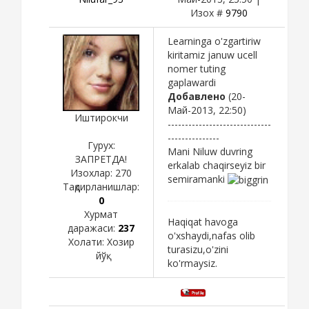
Изох #
9790
Learninga o'zgartiriw
kiritamiz januw ucell
nomer tuting
gaplawardi
Добавлено
(20-
Май-2013, 22:50)
Иштирокчи
------------------------------
---------------
Гурух:
Mani Niluw duvring
ЗАПРЕТДА!
erkalab chaqirseyiz bir
Изохлар:
270
semiramanki
Тақдирланишлар:
0
Хурмат
Haqiqat havoga
даражаси:
237
o'xshaydi,nafas olib
Холати:
Хозир
turasizu,o'zini
йўқ
ko'rmaysiz.