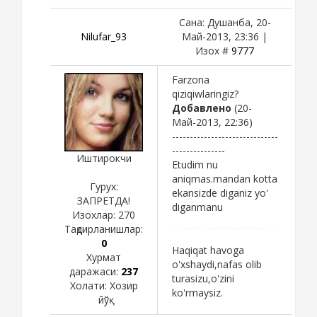
Сана: Душанба, 20-
Nilufar_93
Май-2013, 23:36 |
Изох #
9777
Farzona
qiziqiwlaringiz?
Добавлено
(20-
Май-2013, 22:36)
------------------------------
---------------
Иштирокчи
Etudim nu
aniqmas.mandan kotta
Гурух:
ekansizde diganiz yo'
ЗАПРЕТДА!
diganmanu
Изохлар:
270
Тақдирланишлар:
0
Haqiqat havoga
Хурмат
o'xshaydi,nafas olib
даражаси:
237
turasizu,o'zini
Холати:
Хозир
ko'rmaysiz.
йўқ