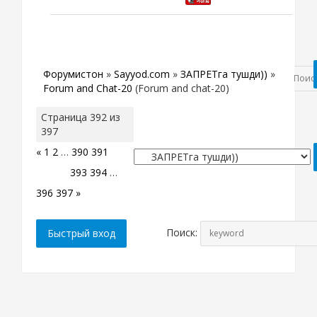
Форумистон
»
Sayyod.com
»
ЗАПРЕТга тушди))
»
Forum and Chat-20
(Forum and chat-20)
Страница
392
из
397
«
1
2
…
390
391
392
393
394
…
396
397
»
Поиск: