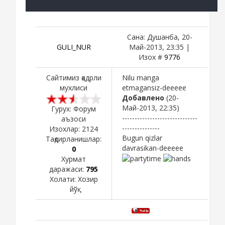
Сана: Душанба, 20-
GULI_NUR
Май-2013, 23:35 |
Изох #
9776
Сайтимиз қадрли
Nilu manga
мухлиси
etmagansiz-deeeee
Добавлено
(20-
Май-2013, 22:35)
Гурух: Форум
------------------------------
аъзоси
---------------
Изохлар:
2124
Bugun qizlar
Тақдирланишлар:
davrasikan-deeeee
0
Хурмат
даражаси:
795
Холати:
Хозир
йўқ