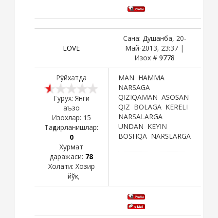
Сана: Душанба, 20-
LOVE
Май-2013, 23:37 |
Изох #
9778
Рўйхатда
MAN HAMMA
NARSAGA
QIZIQAMAN ASOSAN
Гурух: Янги
QIZ BOLAGA KERELI
аъзо
NARSALARGA
Изохлар:
15
UNDAN KEYIN
Тақдирланишлар:
BOSHQA NARSLARGA
0
Хурмат
даражаси:
78
Холати:
Хозир
йўқ