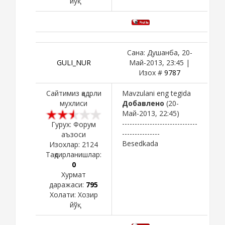
йўқ
Сана: Душанба, 20-
GULI_NUR
Май-2013, 23:45 |
Изох #
9787
Сайтимиз қадрли
Mavzulani eng tegida
мухлиси
Добавлено
(20-
Май-2013, 22:45)
------------------------------
Гурух: Форум
---------------
аъзоси
Besedkada
Изохлар:
2124
Тақдирланишлар:
0
Хурмат
даражаси:
795
Холати:
Хозир
йўқ