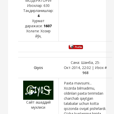
МОДЕРАТОРИ!
Изохлар:
630
Тақдирланишлар:
4
Хурмат
даражаси:
1607
Холати:
Хозир
йўқ
Сана: Шанба, 25-
Giyos
Окт-2014, 22:02 | Изох #
968
Paxta mavsumi...
Xozirda bilmadimu,
oldinlari paxta terimidan
charchab qaytgan
Сайт ашаддий
talabalar uchun kotta
мухлиси
qozonda ovqat pishirlardi.
O'sha kunlarning birida