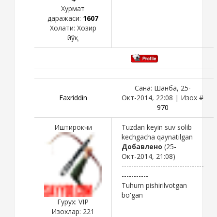
Хурмат
даражаси:
1607
Холати:
Хозир
йўқ
Сана: Шанба, 25-
Faxriddin
Окт-2014, 22:08 | Изох #
970
Иштирокчи
Tuzdan keyin suv solib
kechgacha qaynatilgan
Добавлено
(25-
Окт-2014, 21:08)
----------------------------------
-----------
Tuhum pishirilvotgan
bo'gan
Гурух: VIP
Изохлар:
221