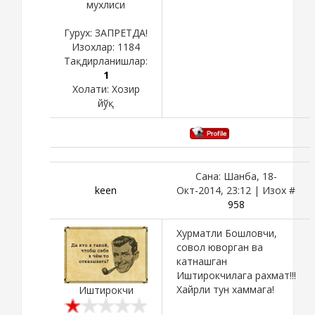
мухлиси
Гурух: ЗАПРЕТДА!
Изохлар:
1184
Тақдирланишлар:
1
Холати:
Хозир
йўқ
Сана: Шанба, 18-
keen
Окт-2014, 23:12 | Изох #
958
Хурматли Бошловчи,
совол юворган ва
катнашган
Иштирокчилага рахмат!!!
Хайрли тун хаммага!
Иштирокчи