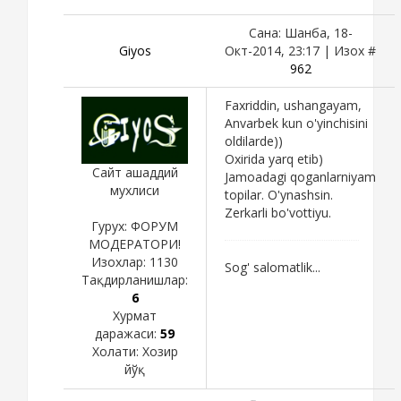
Сана: Шанба, 18-
Giyos
Окт-2014, 23:17 | Изох #
962
Faxriddin, ushangayam,
Anvarbek kun o'yinchisini
oldilarde))
Oxirida yarq etib)
Сайт ашаддий
Jamoadagi qoganlarniyam
мухлиси
topilar. O'ynashsin.
Zerkarli bo'vottiyu.
Гурух: ФОРУМ
МОДЕРАТОРИ!
Изохлар:
1130
Sog' salomatlik...
Тақдирланишлар:
6
Хурмат
даражаси:
59
Холати:
Хозир
йўқ