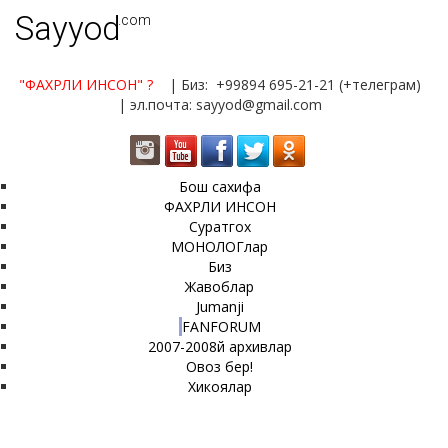
Sayyod
.com
"ФАХРЛИ ИНСОН"
?
| Биз: +99894 695-21-21 (+телеграм)
| эл.почта: sayyod@gmail.com
Бош сахифа
ФАХРЛИ ИНСОН
Суратгох
МОНОЛОГлар
Биз
Жавоблар
Jumanji
FANFORUM
2007-2008й архивлар
Овоз бер!
Хикоялар