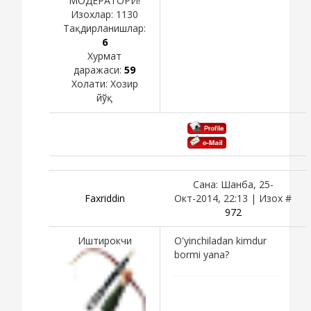
МОДЕРАТОРИ!
Изохлар:
1130
Тақдирланишлар:
6
Хурмат
даражаси:
59
Холати:
Хозир
йўқ
Сана: Шанба, 25-
Faxriddin
Окт-2014, 22:13 | Изох #
972
Иштирокчи
O'yinchiladan kimdur
bormi yana?