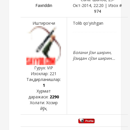
Faxriddin
Окт-2014, 22:20 | Изох #
974
Иштирокчи
Tolib qo'yishgan
Болани ўзи ширин,
ўзидан сўзи ширин...
Гурух: VIP
Изохлар:
221
Тақдирланишлар:
1
Хурмат
даражаси:
2290
Холати:
Хозир
йўқ