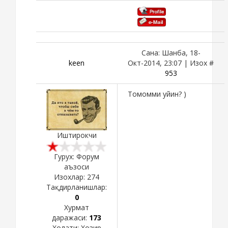
Сана: Шанба, 18-
keen
Окт-2014, 23:07 | Изох #
953
Томомми уйин? )
Иштирокчи
Гурух: Форум
аъзоси
Изохлар:
274
Тақдирланишлар:
0
Хурмат
даражаси:
173
Холати:
Хозир