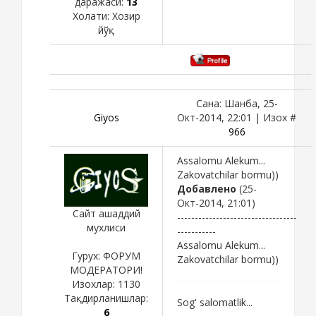
даражаси:
13
Холати:
Хозир
йўқ
Сана: Шанба, 25-
Giyos
Окт-2014, 22:01 | Изох #
966
Assalomu Alekum...
Zakovatchilar bormu))
Добавлено
(25-
Окт-2014, 21:01)
Сайт ашаддий
----------------------------------
мухлиси
-----------
Assalomu Alekum...
Гурух: ФОРУМ
Zakovatchilar bormu))
МОДЕРАТОРИ!
Изохлар:
1130
Тақдирланишлар:
Sog' salomatlik...
6