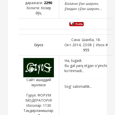
даражаси:
2290
Болани ўзи ширин,
Холати:
Хозир
ўзидан сўзи ширин...
йўқ
Сана: Шанба, 18-
Giyos
Окт-2014, 23:08 | Изох #
955
Ha, tugadi.
Bu gal yarq etgan o'yinchi
ko'rinmadi...
Сайт ашаддий
мухлиси
Sog' salomatlik...
Гурух: ФОРУМ
МОДЕРАТОРИ!
Изохлар:
1130
Тақдирланишлар: