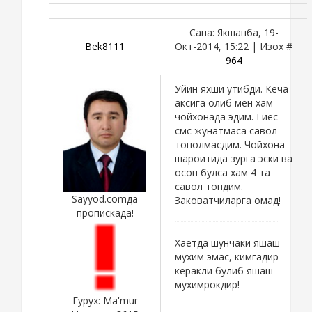
Сана: Якшанба, 19-
Bek8111
Окт-2014, 15:22 | Изох #
964
Уйин яхши утибди. Кеча
аксига олиб мен хам
чойхонада эдим. Гиёс
смс жунатмаса савол
тополмасдим. Чойхона
шароитида зурга эски ва
осон булса хам 4 та
савол топдим.
Sayyod.comда
Заковатчиларга омад!
пропискада!
Хаётда шунчаки яшаш
мухим эмас, кимгадир
керакли булиб яшаш
мухимрокдир!
Гурух: Ma'mur