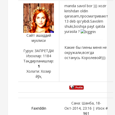
manda savol bor ))) xozir
kirishdan oldin
qarasam,просматривают
13 deb qo'yibdi.Savolim
shuki,boshqa payt qatda
yurasila ?
Сайт ашаддий
мухлиси
Какие бы гиены меня не
Гурух: ЗАПРЕТДА!
окружали,всегда
Изохлар:
1184
останусь Королевой!)))
Тақдирланишлар:
1
Холати:
Хозир
йўқ
Сана: Шанба, 18-
Faxriddin
Окт-2014, 23:16 | Изох #
961