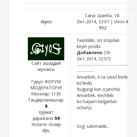
Сана: Шанба, 18-
Giyos
Окт-2014, 23:07 | Изох #
952
Faxriddin, siz stopdan
keyin yozdiz.
Добавлено
(18-
Окт-2014, 22:07)
Сайт ашаддий
----------------------------------
мухлиси
-----------
Anvarbek, 6 ta savol berib
Гурух: ФОРУМ
bo'lindi)
МОДЕРАТОРИ!
Bugungi kun o'yinchisi
Изохлар:
1130
Anvarbek. Kechikib
Тақдирланишлар:
bo'lsayam kelganlari
6
uchun))
Хурмат
даражаси:
59
Холати:
Хозир
Sog' salomatlik...
йўқ