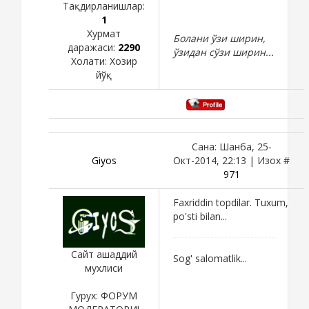
Тақдирланишлар:
1
Хурмат
Болани ўзи ширин,
даражаси:
2290
ўзидан сўзи ширин...
Холати:
Хозир
йўқ
Сана: Шанба, 25-
Giyos
Окт-2014, 22:13 | Изох #
971
Faxriddin topdilar. Tuxum,
po'sti bilan...
Сайт ашаддий
Sog' salomatlik...
мухлиси
Гурух: ФОРУМ