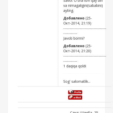
Savol: O'sha ism qay biri
va nimagaligini(sababini)
ayting.
Добавлено
(25-
Окт-2014, 21:19)
----------------------------------
-----------
Javob bormi?
Добавлено
(25-
Окт-2014, 21:20)
----------------------------------
-----------
1 daqiqa qoldi
Sog' salomatlik...
Сана: Шанба, 25-