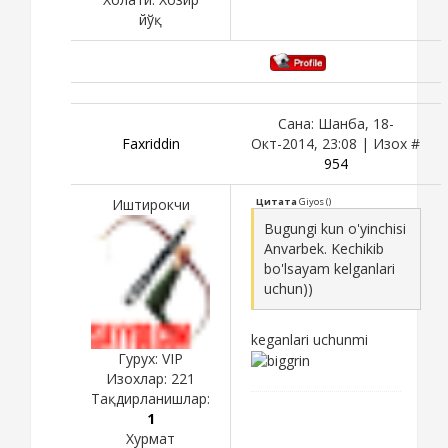
йўқ
Сана: Шанба, 18-
Faxriddin
Окт-2014, 23:08 | Изох #
954
Иштирокчи
Цитата
Giyos
(
)
Bugungi kun o'yinchisi
Anvarbek. Kechikib
bo'lsayam kelganlari
uchun))
keganlari uchunmi
Гурух: VIP
Изохлар:
221
Тақдирланишлар:
1
Хурмат