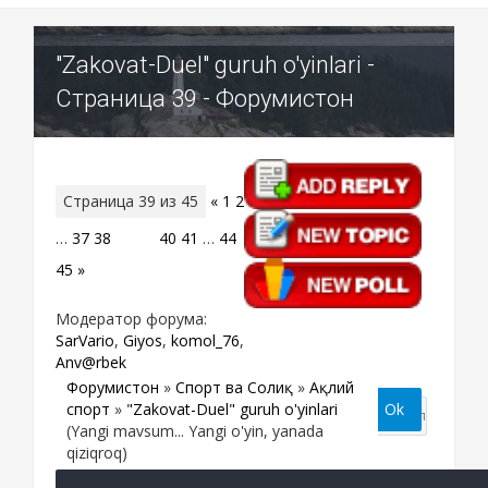
"Zakovat-Duel" guruh o'yinlari -
Страница 39 - Форумистон
Страница
39
из
45
«
1
2
…
37
38
39
40
41
…
44
45
»
Модератор форума:
SarVario
,
Giyos
,
komol_76
,
Anv@rbek
Форумистон
»
Спорт ва Соғлиқ
»
Ақлий
спорт
»
"Zakovat-Duel" guruh o'yinlari
(Yangi mavsum... Yangi o'yin, yanada
qiziqroq)