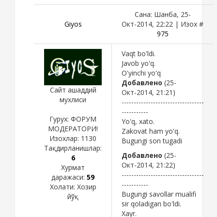
Сана: Шанба, 25-
Giyos
Окт-2014, 22:22 | Изох #
975
Vaqt bo'ldi.
Javob yo'q.
O'yinchi yo'q
Добавлено
(25-
Сайт ашаддий
Окт-2014, 21:21)
мухлиси
----------------------------------
-----------
Гурух: ФОРУМ
Yo'q, xato.
МОДЕРАТОРИ!
Zakovat ham yo'q.
Изохлар:
1130
Bugungi son tugadi
Тақдирланишлар:
Добавлено
(25-
6
Окт-2014, 21:22)
Хурмат
----------------------------------
даражаси:
59
-----------
Холати:
Хозир
Bugungi savollar mualifi
йўқ
sir qoladigan bo'ldi.
Xayr.