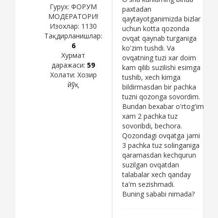
Гурух: ФОРУМ
paxtadan
МОДЕРАТОРИ!
qaytayotganimizda bizlar
Изохлар:
1130
uchun kotta qozonda
Тақдирланишлар:
ovqat qaynab turganiga
6
ko'zim tushdi. Va
Хурмат
ovqatning tuzi xar doim
даражаси:
59
kam qilib suzilishi esimga
Холати:
Хозир
tushib, xech kimga
йўқ
bildirmasdan bir pachka
tuzni qozonga sovordim.
Bundan bexabar o'rtog'im
xam 2 pachka tuz
sovoribdi, bechora.
Qozondagi ovqatga jami
3 pachka tuz solinganiga
qaramasdan kechqurun
suzilgan ovqatdan
talabalar xech qanday
ta'm sezishmadi.
Buning sababi nimada?