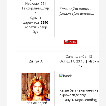
Изохлар:
221
Тақдирланишлар:
Болани ўзи ширин,
1
ўзидан сўзи ширин...
Хурмат
даражаси:
2290
Холати:
Хозир
йўқ
Сана: Шанба, 18-
Zulfiya_A
Окт-2014, 23:10 | Изох #
957
Какие бы гиены меня не
окружали,всегда
останусь Королевой!)))
Сайт ашаддий