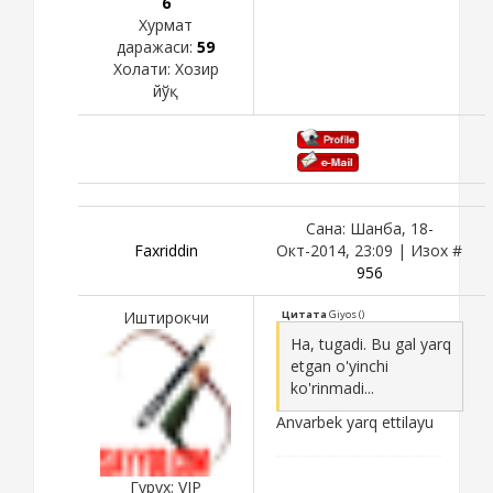
6
Хурмат
даражаси:
59
Холати:
Хозир
йўқ
Сана: Шанба, 18-
Faxriddin
Окт-2014, 23:09 | Изох #
956
Иштирокчи
Цитата
Giyos
(
)
Ha, tugadi. Bu gal yarq
etgan o'yinchi
ko'rinmadi...
Anvarbek yarq ettilayu
Гурух: VIP