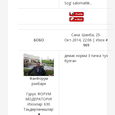
Sog' salomatlik...
Сана: Шанба, 25-
БОБО
Окт-2014, 22:06 | Изох #
969
демак норма 3 пачка туз
булган
ФанФорум
рахбари
Гурух: ФОРУМ
МОДЕРАТОРИ!
Изохлар:
630
Тақдирланишлар:
4