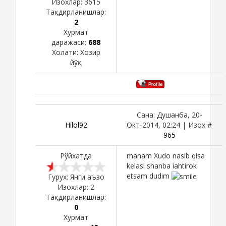
Изохлар:
3615
Тақдирланишлар:
2
Хурмат
даражаси:
688
Холати:
Хозир
йўқ
Сана: Душанба, 20-
Hilol92
Окт-2014, 02:24 | Изох #
965
Рўйхатда
manam Xudo nasib qisa
kelasi shanba iahtirok
etsam dudim
Гурух: Янги аъзо
Изохлар:
2
Тақдирланишлар:
0
Хурмат