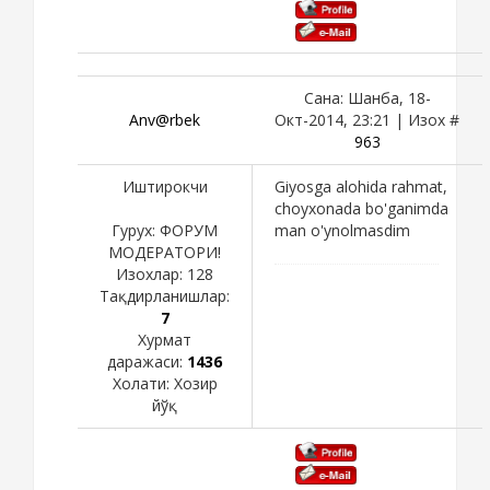
Сана: Шанба, 18-
Anv@rbek
Окт-2014, 23:21 | Изох #
963
Иштирокчи
Giyosga alohida rahmat,
choyxonada bo'ganimda
Гурух: ФОРУМ
man o'ynolmasdim
МОДЕРАТОРИ!
Изохлар:
128
Тақдирланишлар:
7
Хурмат
даражаси:
1436
Холати:
Хозир
йўқ