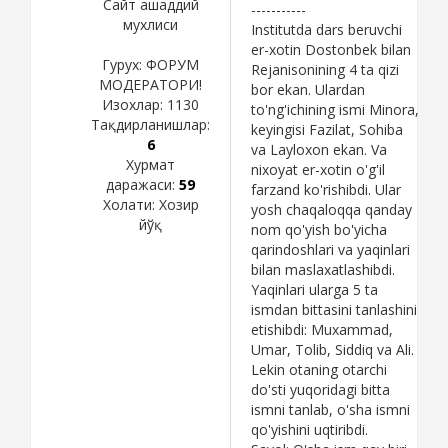
Сайт ашаддий
-----------
мухлиси
Institutda dars beruvchi
er-xotin Dostonbek bilan
Гурух: ФОРУМ
Rejanisonining 4 ta qizi
МОДЕРАТОРИ!
bor ekan. Ulardan
Изохлар:
1130
to'ng'ichining ismi Minora,
Тақдирланишлар:
keyingisi Fazilat, Sohiba
6
va Layloxon ekan. Va
Хурмат
nixoyat er-xotin o'g'il
даражаси:
59
farzand ko'rishibdi. Ular
Холати:
Хозир
yosh chaqaloqqa qanday
йўқ
nom qo'yish bo'yicha
qarindoshlari va yaqinlari
bilan maslaxatlashibdi.
Yaqinlari ularga 5 ta
ismdan bittasini tanlashini
etishibdi: Muxammad,
Umar, Tolib, Siddiq va Ali.
Lekin otaning otarchi
do'sti yuqoridagi bitta
ismni tanlab, o'sha ismni
qo'yishini uqtiribdi.