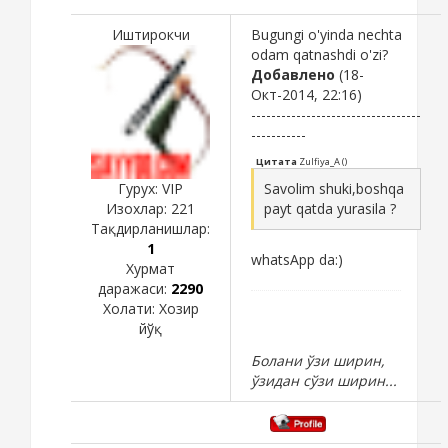
Иштирокчи
Bugungi o'yinda nechta
odam qatnashdi o'zi?
Добавлено
(18-
Окт-2014, 22:16)
----------------------------------
-----------
Цитата
Zulfiya_A
(
)
Гурух: VIP
Savolim shuki,boshqa
Изохлар:
221
payt qatda yurasila ?
Тақдирланишлар:
1
whatsApp da:)
Хурмат
даражаси:
2290
Холати:
Хозир
йўқ
Болани ўзи ширин,
ўзидан сўзи ширин...