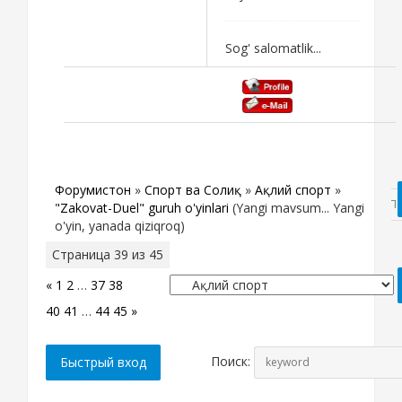
Sog' salomatlik...
Форумистон
»
Спорт ва Соғлиқ
»
Ақлий спорт
»
"Zakovat-Duel" guruh o'yinlari
(Yangi mavsum... Yangi
o'yin, yanada qiziqroq)
Страница
39
из
45
«
1
2
…
37
38
39
40
41
…
44
45
»
Поиск: