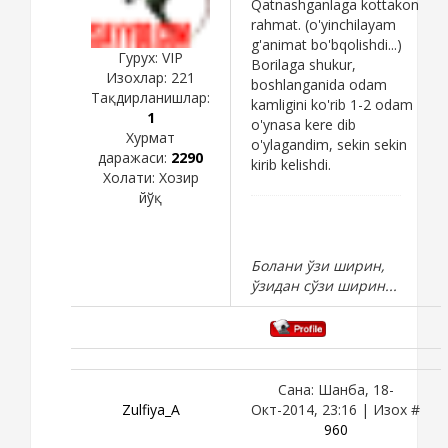
Qatnashganlaga kottakon
rahmat. (o'yinchilayam
g'animat bo'bqolishdi...)
Гурух: VIP
Borilaga shukur,
Изохлар:
221
boshlanganida odam
Тақдирланишлар:
kamligini ko'rib 1-2 odam
1
o'ynasa kere dib
Хурмат
o'ylagandim, sekin sekin
даражаси:
2290
kirib kelishdi.
Холати:
Хозир
йўқ
Болани ўзи ширин,
ўзидан сўзи ширин...
Сана: Шанба, 18-
Zulfiya_A
Окт-2014, 23:16 | Изох #
960