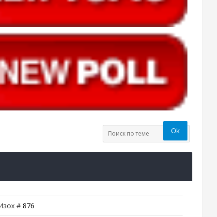
 Изох #
876