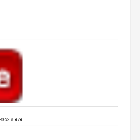
 Изох #
878