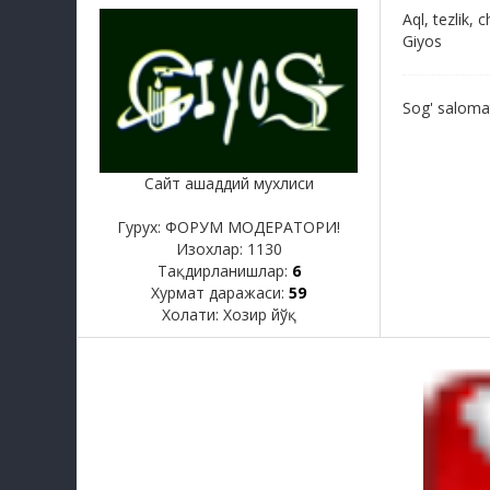
Aql, tezlik, 
Giyos
Sog' salomatl
Сайт ашаддий мухлиси
Гурух: ФОРУМ МОДЕРАТОРИ!
Изохлар:
1130
Тақдирланишлар:
6
Хурмат даражаси:
59
Холати:
Хозир йўқ