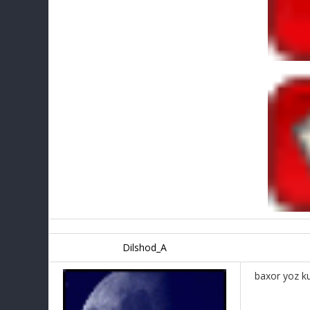
Dilshod_A
baxor yoz k