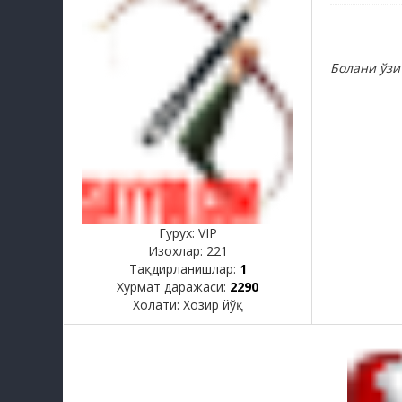
Болани ўзи
Гурух: VIP
Изохлар:
221
Тақдирланишлар:
1
Хурмат даражаси:
2290
Холати:
Хозир йўқ