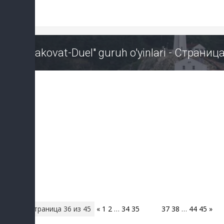
"Zakovat-Duel" guruh o'yinlari - Страни
Страница
36
из
45
«
1
2
…
34
35
36
37
38
…
44
45
»