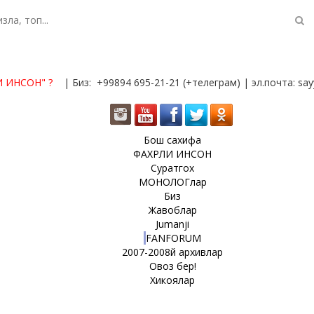
И ИНСОН"
?
| Биз: +99894 695-21-21 (+телеграм) | эл.почта: s
Бош сахифа
ФАХРЛИ ИНСОН
Суратгох
МОНОЛОГлар
Биз
Жавоблар
Jumanji
FANFORUM
2007-2008й архивлар
Овоз бер!
Хикоялар