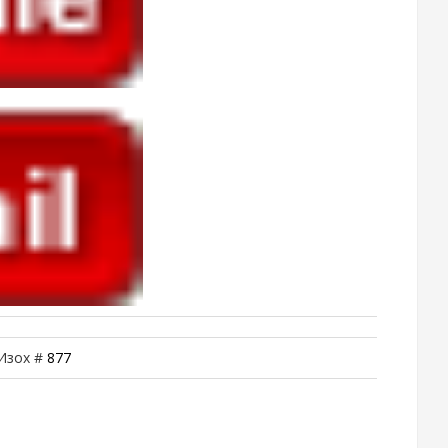
 Изох #
877