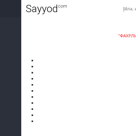
Sayyod
.com
"ФАХРЛ