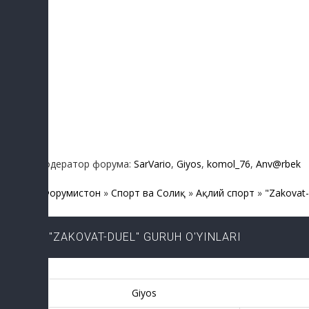
Модератор форума:
SarVario
,
Giyos
,
komol_76
,
Anv@rbek
Форумистон
»
Спорт ва Соғлиқ
»
Ақлий спорт
»
"Zakovat-
"ZAKOVAT-DUEL" GURUH O'YINLARI
Giyos