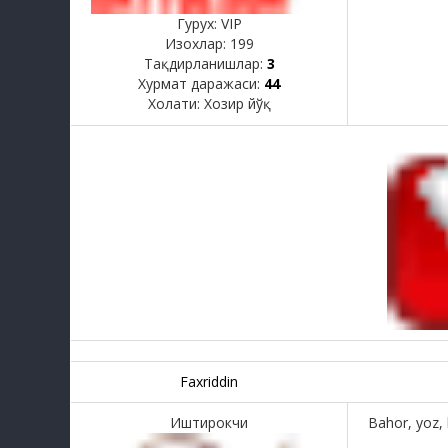
Гурух: VIP
Изохлар:
199
Тақдирланишлар:
3
Хурмат даражаси:
44
Холати:
Хозир йўқ
Faxriddin
Иштирокчи
Bahor, yoz, 