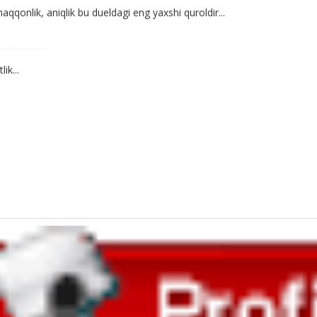
chaqqonlik, aniqlik bu dueldagi eng yaxshi quroldir...
ik...