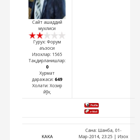
Сайт ашаддий
мухлиси
Гурух: Форум
аъзоси
Изохлар:
1565
Тақдирланишлар:
0
Хурмат
даражаси:
649
Холати:
Хозир
йўқ
Сана: Шанба, 01-
KAKA
Мар-2014, 23:25 | Изох