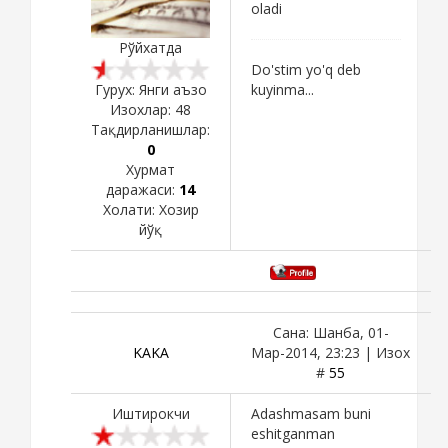
oladi
Рўйхатда
Do'stim yo'q deb
kuyinma...
Гурух: Янги аъзо
Изохлар:
48
Тақдирланишлар:
0
Хурмат
даражаси:
14
Холати:
Хозир
йўқ
Сана: Шанба, 01-
KAKA
Мар-2014, 23:23 | Изох
#
55
Иштирокчи
Adashmasam buni
eshitganman