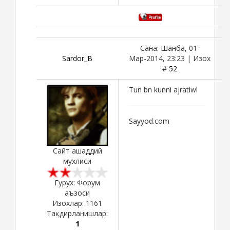
Сана: Шанба, 01-
Sardor_B
Мар-2014, 23:23 | Изох
#
52
Tun bn kunni ajratiwi
Sayyod.com
Сайт ашаддий
мухлиси
Гурух: Форум
аъзоси
Изохлар:
1161
Тақдирланишлар:
1