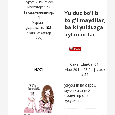
Гурух: Янги аъзо
Изохлар:
127
Yulduz bo'lib
Тақдирланишлар:
1
to'g'ilmaydilar,
Хурмат
balki yulduzga
даражаси:
102
Холати:
Хозир
aylanadilar
йўқ
Сана: Шанба, 01-
NOZI
Мар-2014, 23:24 | Изох
#
56
уз-узини ва атроф
мухитни сезиб
ориентир олиш
хусусияти