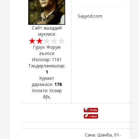
Sayyod.com
Сайт ашаддий
мухлиси
Гурух: Форум
аъзоси
Изохлар:
1161
Тақдирланишлар:
1
Хурмат
даражаси:
178
Холати:
Хозир
йўқ
Сана: Шанба, 01-