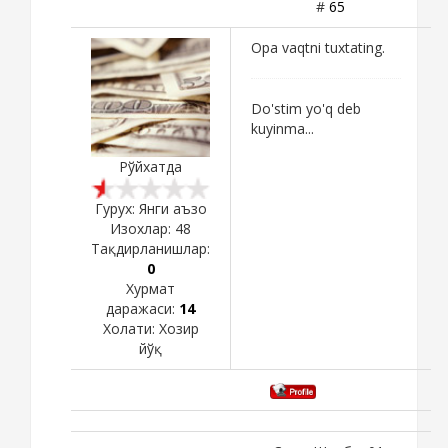
#
65
Opa vaqtni tuxtating.
Do'stim yo'q deb
kuyinma...
Рўйхатда
Гурух: Янги аъзо
Изохлар:
48
Тақдирланишлар:
0
Хурмат
даражаси:
14
Холати:
Хозир
йўқ