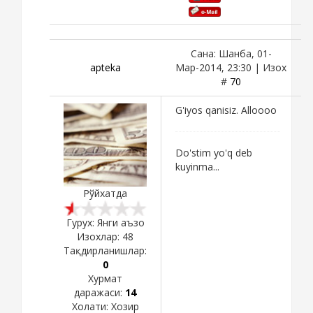
Сана: Шанба, 01-
apteka
Мар-2014, 23:30 | Изох
#
70
G'iyos qanisiz. Alloooo
Do'stim yo'q deb
kuyinma...
Рўйхатда
Гурух: Янги аъзо
Изохлар:
48
Тақдирланишлар:
0
Хурмат
даражаси:
14
Холати:
Хозир