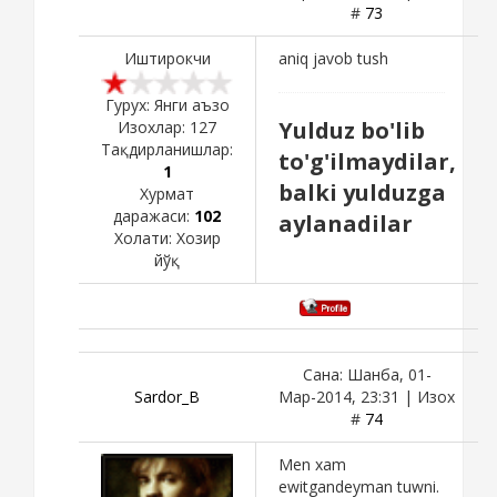
#
73
Иштирокчи
aniq javob tush
Гурух: Янги аъзо
Yulduz bo'lib
Изохлар:
127
Тақдирланишлар:
to'g'ilmaydilar,
1
balki yulduzga
Хурмат
даражаси:
102
aylanadilar
Холати:
Хозир
йўқ
Сана: Шанба, 01-
Sardor_B
Мар-2014, 23:31 | Изох
#
74
Men xam
ewitgandeyman tuwni.