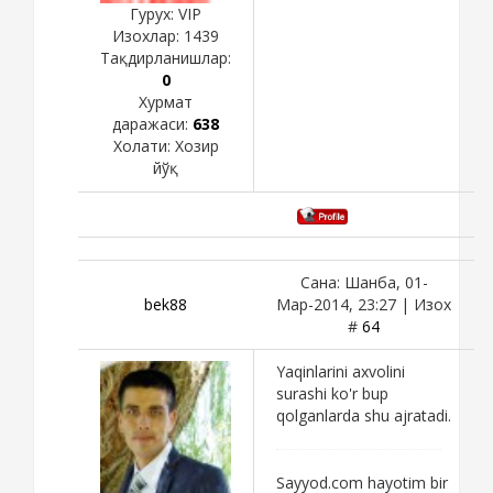
Гурух: VIP
Изохлар:
1439
Тақдирланишлар:
0
Хурмат
даражаси:
638
Холати:
Хозир
йўқ
Сана: Шанба, 01-
bek88
Мар-2014, 23:27 | Изох
#
64
Yaqinlarini axvolini
surashi ko'r bup
qolganlarda shu ajratadi.
Sayyod.com hayotim bir