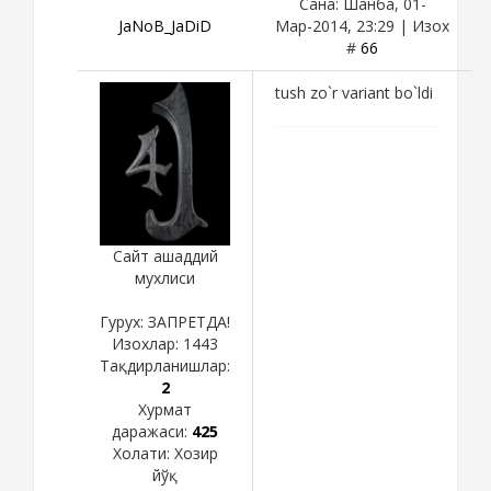
Сана: Шанба, 01-
JaNoB_JaDiD
Мар-2014, 23:29 | Изох
#
66
tush zo`r variant bo`ldi
Сайт ашаддий
мухлиси
Гурух: ЗАПРЕТДА!
Изохлар:
1443
Тақдирланишлар:
2
Хурмат
даражаси:
425
Холати:
Хозир
йўқ