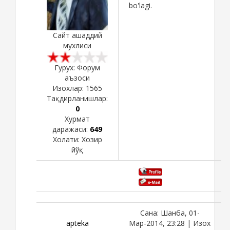
bo'lagi.
Сайт ашаддий
мухлиси
Гурух: Форум
аъзоси
Изохлар:
1565
Тақдирланишлар:
0
Хурмат
даражаси:
649
Холати:
Хозир
йўқ
Сана: Шанба, 01-
apteka
Мар-2014, 23:28 | Изох