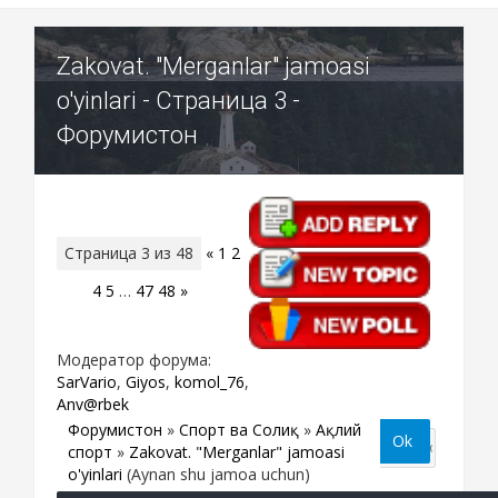
Zakovat. "Merganlar" jamoasi
o'yinlari - Страница 3 -
Форумистон
Страница
3
из
48
«
1
2
3
4
5
…
47
48
»
Модератор форума:
SarVario
,
Giyos
,
komol_76
,
Anv@rbek
Форумистон
»
Спорт ва Соғлиқ
»
Ақлий
спорт
»
Zakovat. "Merganlar" jamoasi
o'yinlari
(Aynan shu jamoa uchun)