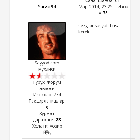
Сана: Шанба, 01-
Sarvar94
Мар-2014, 23:25 | Изох
#
58
sezgi xususyati busa
kerek
Sayyod.com
мухлиси
Гурух: Форум
аъзоси
Изохлар:
774
Тақдирланишлар:
0
Хурмат
даражаси:
83
Холати:
Хозир
йўқ