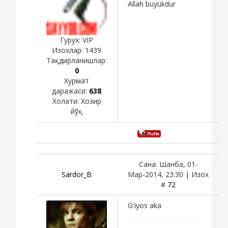
Allah büyükdur
Гурух: VIP
Изохлар:
1439
Тақдирланишлар:
0
Хурмат
даражаси:
638
Холати:
Хозир
йўқ
Сана: Шанба, 01-
Sardor_B
Мар-2014, 23:30 | Изох
#
72
G'iyos aka