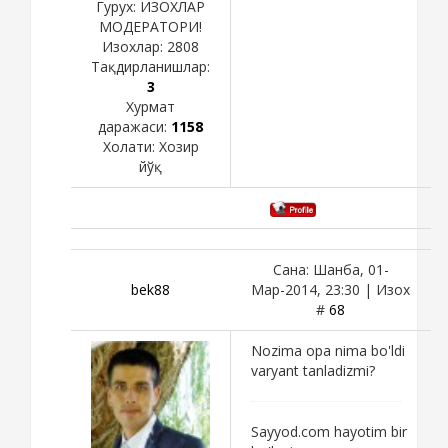
Гурух: ИЗОХЛАР
МОДЕРАТОРИ!
Изохлар:
2808
Тақдирланишлар:
3
Хурмат
даражаси:
1158
Холати:
Хозир
йўқ
Сана: Шанба, 01-
bek88
Мар-2014, 23:30 | Изох
#
68
Nozima opa nima bo'ldi
varyant tanladizmi?
Sayyod.com hayotim bir