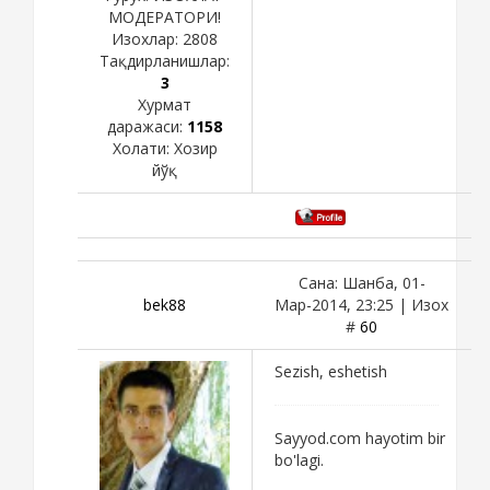
МОДЕРАТОРИ!
Изохлар:
2808
Тақдирланишлар:
3
Хурмат
даражаси:
1158
Холати:
Хозир
йўқ
Сана: Шанба, 01-
bek88
Мар-2014, 23:25 | Изох
#
60
Sezish, eshetish
Sayyod.com hayotim bir
bo'lagi.