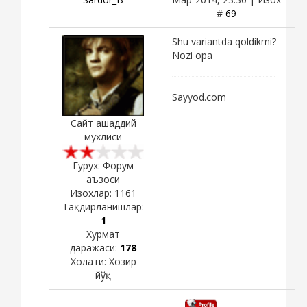
#
69
Shu variantda qoldikmi?
Nozi opa
Sayyod.com
Сайт ашаддий
мухлиси
Гурух: Форум
аъзоси
Изохлар:
1161
Тақдирланишлар:
1
Хурмат
даражаси:
178
Холати:
Хозир
йўқ