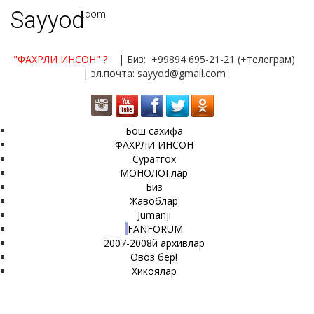
Sayyod
.com
"ФАХРЛИ ИНСОН"
?
| Биз: +99894 695-21-21 (+телеграм)
| эл.почта: sayyod@gmail.com
Бош сахифа
ФАХРЛИ ИНСОН
Суратгох
МОНОЛОГлар
Биз
Жавоблар
Jumanji
FANFORUM
2007-2008й архивлар
Овоз бер!
Хикоялар