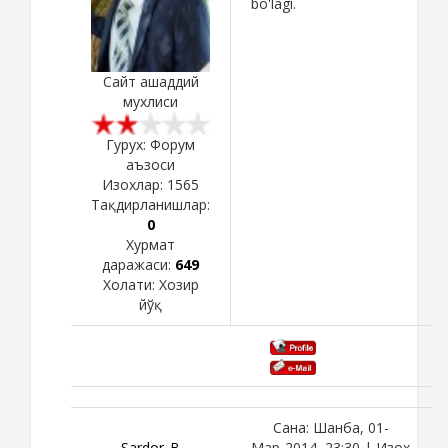
bo'lagi.
Сайт ашаддий
мухлиси
Гурух: Форум
аъзоси
Изохлар:
1565
Тақдирланишлар:
0
Хурмат
даражаси:
649
Холати:
Хозир
йўқ
Сана: Шанба, 01-
Sardor_B
Мар-2014, 23:30 | Изох