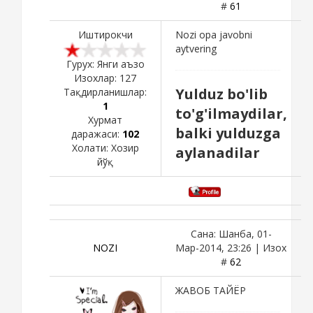
#
61
Иштирокчи
Nozi opa javobni
aytvering
Гурух: Янги аъзо
Изохлар:
127
Yulduz bo'lib
Тақдирланишлар:
1
to'g'ilmaydilar,
Хурмат
balki yulduzga
даражаси:
102
Холати:
Хозир
aylanadilar
йўқ
Сана: Шанба, 01-
NOZI
Мар-2014, 23:26 | Изох
#
62
ЖАВОБ ТАЙЁР