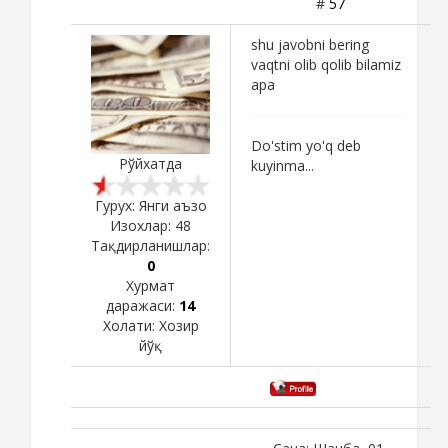
#
57
shu javobni bering
vaqtni olib qolib bilamiz
apa
Do'stim yo'q deb
Рўйхатда
kuyinma...
Гурух: Янги аъзо
Изохлар:
48
Тақдирланишлар:
0
Хурмат
даражаси:
14
Холати:
Хозир
йўқ