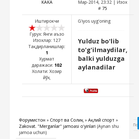
KAKA
Мар-2014, 23:32 | Изох
#
75
Иштирокчи
G'iyos uyg'oning
Гурух: Янги аъзо
Yulduz bo'lib
Изохлар:
127
Тақдирланишлар:
to'g'ilmaydilar,
1
balki yulduzga
Хурмат
даражаси:
102
aylanadilar
Холати:
Хозир
йўқ
Форумистон
»
Спорт ва Соғлиқ
»
Ақлий спорт
»
Zakovat. "Merganlar" jamoasi o'yinlari
(Aynan shu
jamoa uchun)