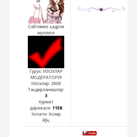
Сайтимиз қадрли
мухлиси
Гурух: ИЗОХЛАР
МОДЕРАТОРИ!
Изохлар:
2808
Тақдирланишлар:
3
Хурмат
даражаси:
1158
Холати:
Хозир
йўқ