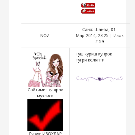
Сана: Шанба, 01-
NOZI
Мар-2014, 23:25 | Изох
#
59
туш куриш купрок
тугри келяпти
Сайтимиз қадрли
мухлиси
Гурух: ИЗОХЛАР