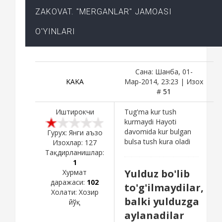
ZAKOVAT. "MERGANLAR" JAMOASI
O'YINLARI
Сана: Шанба, 01-
KAKA
Мар-2014, 23:23 | Изох
#
51
Иштирокчи
Tug'ma kur tush
kurmaydi Hayoti
davomida kur bulgan
Гурух: Янги аъзо
bulsa tush kura oladi
Изохлар:
127
Тақдирланишлар:
1
Yulduz bo'lib
Хурмат
даражаси:
102
to'g'ilmaydilar,
Холати:
Хозир
balki yulduzga
йўқ
aylanadilar