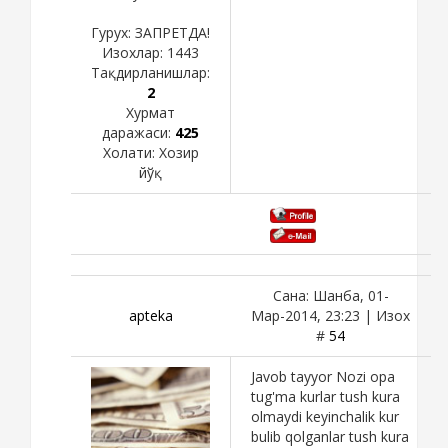
Гурух: ЗАПРЕТДА!
Изохлар:
1443
Тақдирланишлар:
2
Хурмат
даражаси:
425
Холати:
Хозир
йўқ
Сана: Шанба, 01-
apteka
Мар-2014, 23:23 | Изох
#
54
Javob tayyor Nozi opa
tug'ma kurlar tush kura
olmaydi keyinchalik kur
bulib qolganlar tush kura