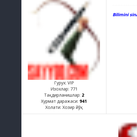
Bilimini si
Гурух: VIP
Изохлар:
771
Тақдирланишлар:
2
Хурмат даражаси:
941
Холати:
Хозир йўқ