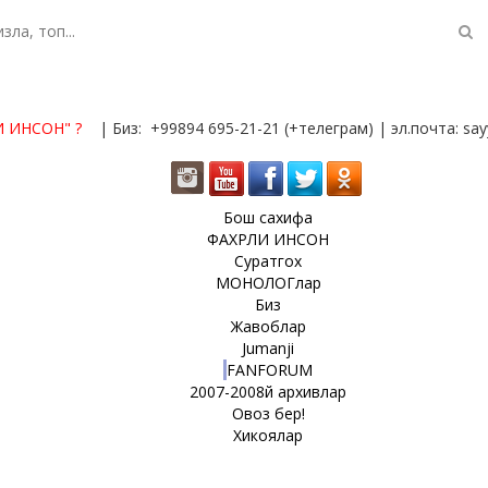
И ИНСОН"
?
| Биз: +99894 695-21-21 (+телеграм) | эл.почта: s
Бош сахифа
ФАХРЛИ ИНСОН
Суратгох
МОНОЛОГлар
Биз
Жавоблар
Jumanji
FANFORUM
2007-2008й архивлар
Овоз бер!
Хикоялар