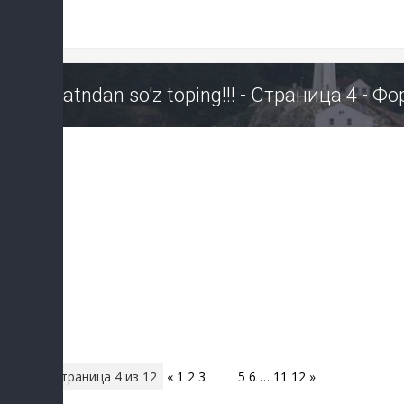
Matndan so'z toping!!! - Страница 4 - 
Страница
4
из
12
«
1
2
3
4
5
6
…
11
12
»