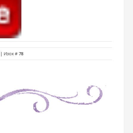
 | Изох #
78