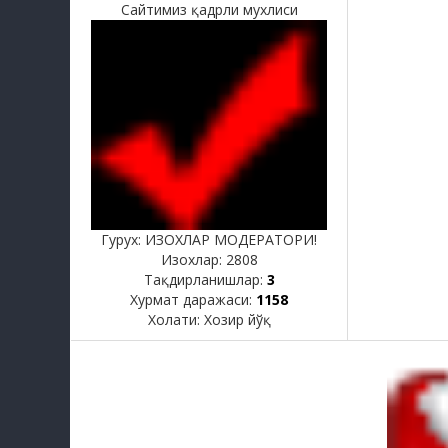
Сайтимиз қадрли мухлиси
Гурух: ИЗОХЛАР МОДЕРАТОРИ!
Изохлар:
2808
Тақдирланишлар:
3
Хурмат даражаси:
1158
Холати:
Хозир йўқ