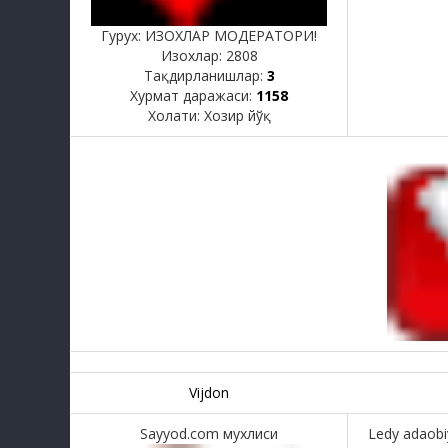
Гурух: ИЗОХЛАР МОДЕРАТОРИ!
Изохлар:
2808
Тақдирланишлар:
3
Хурмат даражаси:
1158
Холати:
Хозир йўқ
Vijdon
Sayyod.com мухлиси
Ledy adaobiy