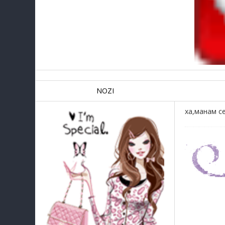
NOZI
ха,манам с