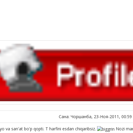
Сана: Чоршанба, 23-Ноя-2011, 00:59
o va san'at bo'p qopti. T harfini esdan chiqaribsiz.
Nozi man