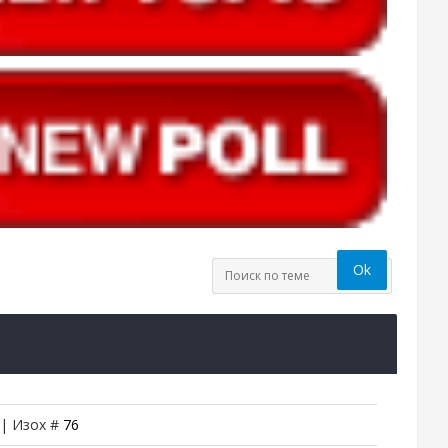
 | Изох #
76