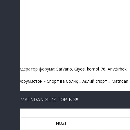
Модератор форума:
SarVario
,
Giyos
,
komol_76
,
Anv@rbek
Форумистон
»
Спорт ва Соғлиқ
»
Ақлий спорт
»
Matndan s
MATNDAN SO'Z TOPING!!!
NOZI