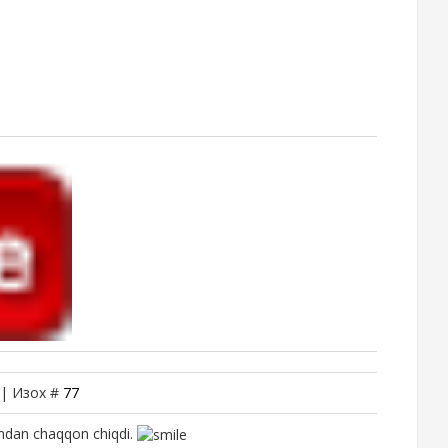
 | Изох #
77
dan chaqqon chiqdi.