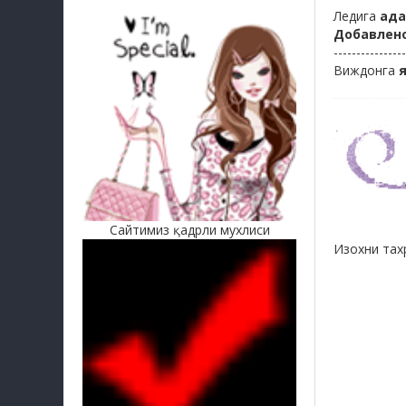
Ледига
ада
Добавлен
----------------
Виждонга
Сайтимиз қадрли мухлиси
Изохни тах