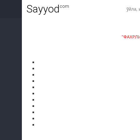
Sayyod
.com
"ФАХРЛ