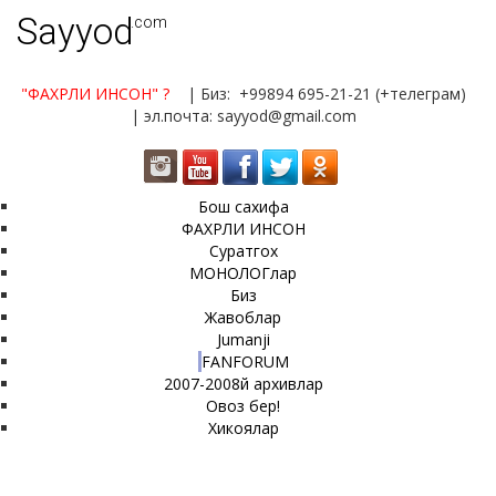
Sayyod
.com
"ФАХРЛИ ИНСОН"
?
| Биз: +99894 695-21-21 (+телеграм)
| эл.почта: sayyod@gmail.com
Бош сахифа
ФАХРЛИ ИНСОН
Суратгох
МОНОЛОГлар
Биз
Жавоблар
Jumanji
FANFORUM
2007-2008й архивлар
Овоз бер!
Хикоялар