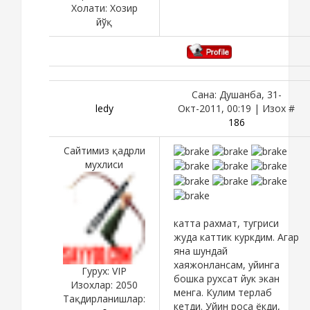
Холати:
Хозир
йўқ
Сана: Душанба, 31-
ledy
Окт-2011, 00:19 | Изох #
186
Сайтимиз қадрли
мухлиси
катта рахмат, тугриси
жуда каттик куркдим. Агар
яна шундай
хаяжонлансам, уйинга
Гурух: VIP
бошка рухсат йук экан
Изохлар:
2050
менга. Кулим терлаб
Тақдирланишлар:
кетди. Уйин роса ёкди,