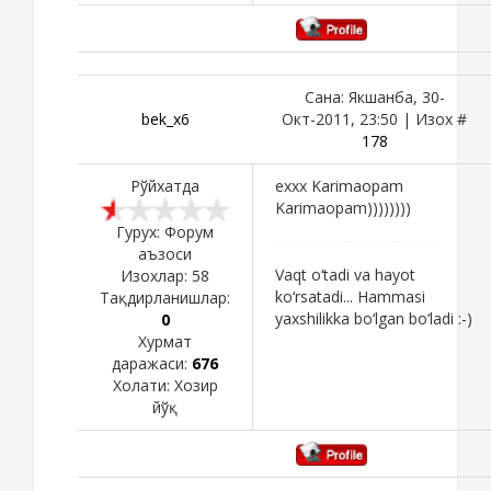
Сана: Якшанба, 30-
bek_x6
Окт-2011, 23:50 | Изох #
178
Рўйхатда
exxx Karimaopam
Karimaopam))))))))
Гурух: Форум
аъзоси
Vaqt o‘tadi va hayot
Изохлар:
58
ko‘rsatadi... Hammasi
Тақдирланишлар:
yaxshilikka bo‘lgan bo‘ladi :-)
0
Хурмат
даражаси:
676
Холати:
Хозир
йўқ