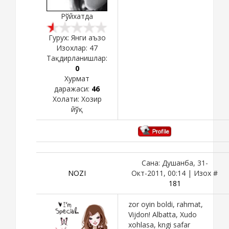
Рўйхатда
Гурух: Янги аъзо
Изохлар:
47
Тақдирланишлар:
0
Хурмат
даражаси:
46
Холати:
Хозир
йўқ
Сана: Душанба, 31-
NOZI
Окт-2011, 00:14 | Изох #
181
zor oyin boldi, rahmat,
Vijdon! Albatta, Xudo
xohlasa, kngi safar