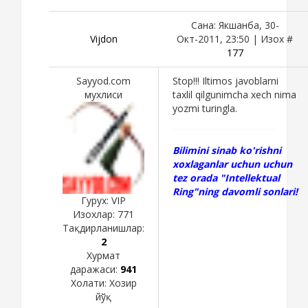
Сана: Якшанба, 30-
Vijdon
Окт-2011, 23:50 | Изох #
177
Sayyod.com
Stop!!! Iltimos javoblarni
мухлиси
taxlil qilgunimcha xech nima
yozmi turingla.
Bilimini sinab ko'rishni
xoxlaganlar uchun uchun
tez orada "Intellektual
Ring"ning davomli sonlari!
Гурух: VIP
Изохлар:
771
Тақдирланишлар:
2
Хурмат
даражаси:
941
Холати:
Хозир
йўқ