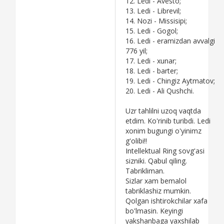
12. Ledi - Avesto;
13. Ledi - Librevil;
14. Nozi - Missisipi;
15. Ledi - Gogol;
16. Ledi - eramizdan avvalgi
776 yil;
17. Ledi - xunar;
18. Ledi - barter;
19. Ledi - Chingiz Aytmatov;
20. Ledi - Ali Qushchi.
Uzr tahlilni uzoq vaqtda
etdim. Ko'rinib turibdi. Ledi
xonim bugungi o'yinimz
g'olibi!!
Intellektual Ring sovg'asi
sizniki. Qabul qiling.
Tabrikliman.
Sizlar xam bemalol
tabriklashiz mumkin.
Qolgan ishtirokchilar xafa
bo'lmasin. Keyingi
yakshanbaga yaxshilab