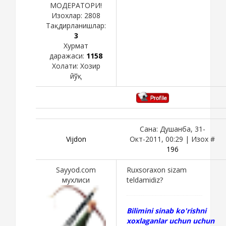
МОДЕРАТОРИ!
Изохлар:
2808
Тақдирланишлар:
3
Хурмат
даражаси:
1158
Холати:
Хозир
йўқ
Сана: Душанба, 31-
Vijdon
Окт-2011, 00:29 | Изох #
196
Sayyod.com
Ruxsoraxon sizam
мухлиси
teldamidiz?
Bilimini sinab ko'rishni
xoxlaganlar uchun uchun