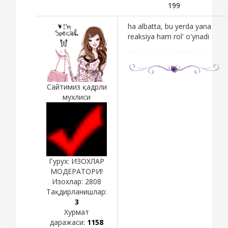
199
ha albatta, bu yerda yana
reaksiya ham rol' o'ynadi
Сайтимиз қадрли
мухлиси
Гурух: ИЗОХЛАР
МОДЕРАТОРИ!
Изохлар:
2808
Тақдирланишлар:
3
Хурмат
даражаси:
1158