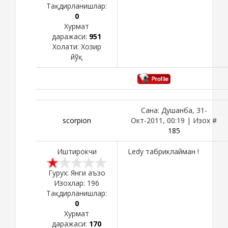
Тақдирланишлар:
0
Хурмат
даражаси:
951
Холати:
Хозир
йўқ
Сана: Душанба, 31-
scorpion
Окт-2011, 00:19 | Изох #
185
Иштирокчи
Ledy табриклайман !
Гурух: Янги аъзо
Изохлар:
196
Тақдирланишлар:
0
Хурмат
даражаси:
170