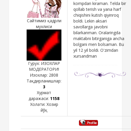
kompdan kiraman. Telda bir
qollab terish va yana harf
chiqishini kutish qiyinroq
Сайтимиз қадрли
boldi. Lekin aksari
мухлиси
savollarga javobni
bilarkanman. Oralaringda
maktabni bitirganiga ancha
bolgani men bolsaman. Bu
yil 12 yil boldi. O'zimdan
xursandman
Гурух: ИЗОХЛАР
МОДЕРАТОРИ!
Изохлар:
2808
Тақдирланишлар:
3
Хурмат
даражаси:
1158
Холати:
Хозир
йўқ