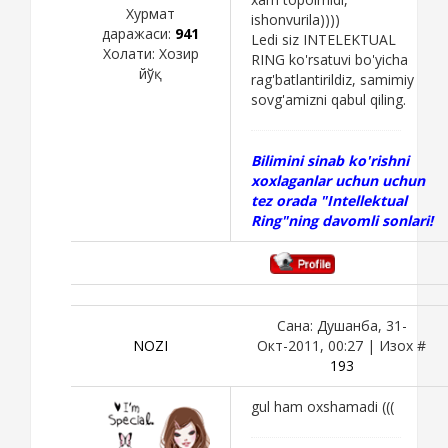
Хурмат
ishonvurila))))
даражаси:
941
Ledi siz INTELEKTUAL
Холати:
Хозир
RING ko'rsatuvi bo'yicha
йўқ
rag'batlantirildiz, samimiy
sovg'amizni qabul qiling.
Bilimini sinab ko'rishni
xoxlaganlar uchun uchun
tez orada "Intellektual
Ring"ning davomli sonlari!
Сана: Душанба, 31-
NOZI
Окт-2011, 00:27 | Изох #
193
gul ham oxshamadi (((