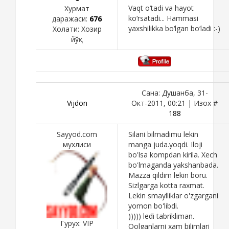
Vaqt o‘tadi va hayot
Хурмат
ko‘rsatadi... Hammasi
даражаси:
676
yaxshilikka bo‘lgan bo‘ladi :-)
Холати:
Хозир
йўқ
Сана: Душанба, 31-
Vijdon
Окт-2011, 00:21 | Изох #
188
Sayyod.com
Silani bilmadimu lekin
мухлиси
manga juda.yoqdi. Iloji
bo'lsa kompdan kirila. Xech
bo'lmaganda yakshanbada.
Mazza qildim lekin boru.
Sizlgarga kotta raxmat.
Lekin smaylliklar o'zgargani
yomon bo'libdi.
))))) ledi tabrikliman.
Гурух: VIP
Qolganlarni xam bilimlari