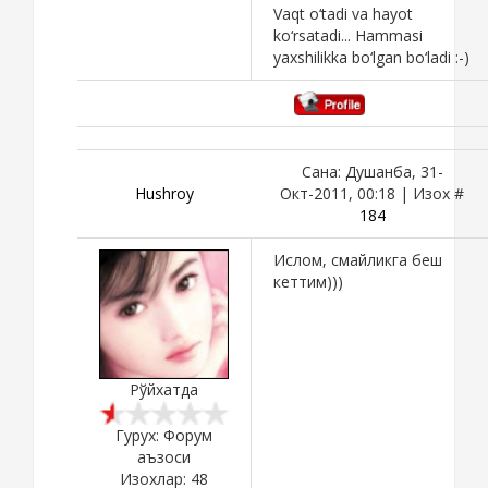
Vaqt o‘tadi va hayot
ko‘rsatadi... Hammasi
yaxshilikka bo‘lgan bo‘ladi :-)
Сана: Душанба, 31-
Hushroy
Окт-2011, 00:18 | Изох #
184
Ислом, смайликга беш
кеттим)))
Рўйхатда
Гурух: Форум
аъзоси
Изохлар:
48