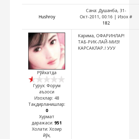
Сана: Душанба, 31-
Hushroy
Окт-2011, 00:16 | Изох #
182
Карима, ОФАРИНЛАР!
ТАБ-РИК-ЛАЙ-МИЗ!
КАРСАКЛАР..! УУУ
Рўйхатда
Гурух: Форум
аъзоси
Изохлар:
48
Тақдирланишлар:
0
Хурмат
даражаси:
951
Холати:
Хозир
йўқ