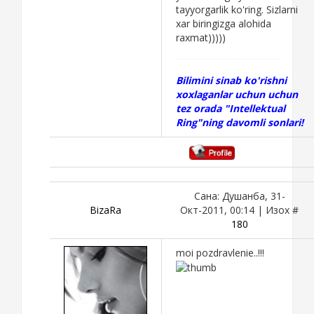
tayyorgarlik ko'ring. Sizlarni
xar biringizga alohida
raxmat)))))
Bilimini sinab ko'rishni
xoxlaganlar uchun uchun
tez orada "Intellektual
Ring"ning davomli sonlari!
Сана: Душанба, 31-
BizaRa
Окт-2011, 00:14 | Изох #
180
moi pozdravlenie..!!!