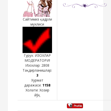
Сайтимиз қадрли
мухлиси
Гурух: ИЗОХЛАР
МОДЕРАТОРИ!
Изохлар:
2808
Тақдирланишлар:
3
Хурмат
даражаси:
1158
Холати:
Хозир
йўқ