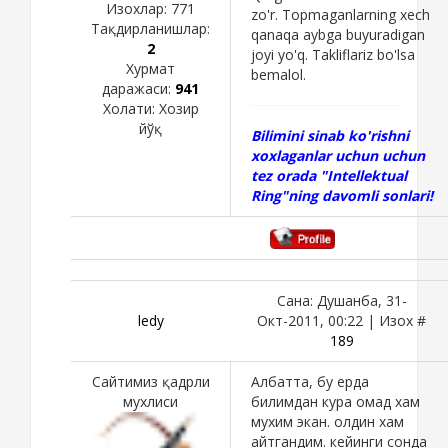
Изохлар:
771
zo'r. Topmaganlarning xech
Тақдирланишлар:
qanaqa aybga buyuradigan
2
joyi yo'q. Takliflariz bo'lsa
Хурмат
bemalol.
даражаси:
941
Холати:
Хозир
йўқ
Bilimini sinab ko'rishni
xoxlaganlar uchun uchun
tez orada "Intellektual
Ring"ning davomli sonlari!
Сана: Душанба, 31-
ledy
Окт-2011, 00:22 | Изох #
189
Сайтимиз қадрли
Албатта, бу ерда
мухлиси
билимдан кура омад хам
мухим экан. олдин хам
айтгандим. кейинги сонда