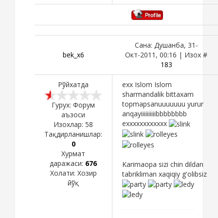
Сана: Душанба, 31-
bek_x6
Окт-2011, 00:16 | Изох #
183
Рўйхатда
exx Islom Islom
sharmandalik bittaxam
topmapsanuuuuuuu yurur
Гурух: Форум
anqayiiiiiiiiiibbbbbbbb
аъзоси
exxxxxxxxxxxx
Изохлар:
58
Тақдирланишлар:
0
Хурмат
даражаси:
676
Karimaopa sizi chin dildan
Холати:
Хозир
tabrikliman xaqiqiy g'olibsiz
йўқ