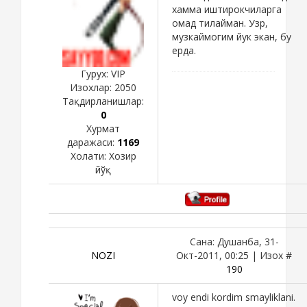
хамма иштирокчиларга
омад тилайман. Узр,
музкаймогим йук экан, бу
ерда.
Гурух: VIP
Изохлар:
2050
Тақдирланишлар:
0
Хурмат
даражаси:
1169
Холати:
Хозир
йўқ
Сана: Душанба, 31-
NOZI
Окт-2011, 00:25 | Изох #
190
voy endi kordim smayliklani.