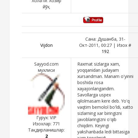
Холати:
Хозир
йўқ
Сана: Душанба, 31-
Vijdon
Окт-2011, 00:27 | Изох #
192
Sayyod.com
Raxmat sizlarga xam,
мухлиси
yoqqanidan judayam
xursandman. Manam o'yinni
boshida rosa
xayajonlangandim.
Savollarga uspex
qilolmasam kere deb. Yo'q
vaqtim bemolol bo'ldi, xatto
sizlarning xar biringizni
Гурух: VIP
javoblaringizni o'qib
Изохлар:
771
chiqdim. Keyingi
Тақдирланишлар:
yakshanbada ledi bittasiga
2
xam topolmidi,