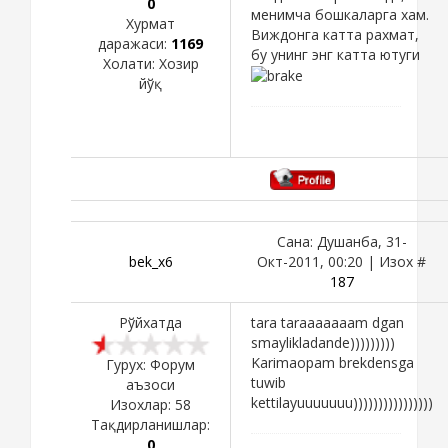
0
менимча бошкаларга хам.
Хурмат
Виждонга катта рахмат,
даражаси:
1169
бу унинг энг катта ютуги
Холати:
Хозир
йўқ
Сана: Душанба, 31-
bek_x6
Окт-2011, 00:20 | Изох #
187
Рўйхатда
tara taraaaaaaam dgan
smaylikladande)))))))))
Karimaopam brekdensga
Гурух: Форум
tuwib
аъзоси
kettilayuuuuuuu))))))))))))))))
Изохлар:
58
Тақдирланишлар:
0