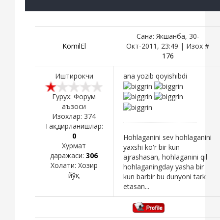
Сана: Якшанба, 30-
KomilEl
Окт-2011, 23:49 | Изох #
176
Иштирокчи
ana yozib qoyishibdi
Гурух: Форум
аъзоси
Изохлар:
374
Тақдирланишлар:
0
Hohlaganini sev hohlaganini
Хурмат
yaxshi ko'r bir kun
даражаси:
306
ajrashasan, hohlaganini qil
Холати:
Хозир
hohlaganingday yasha bir
йўқ
kun barbir bu dunyoni tark
etasan...