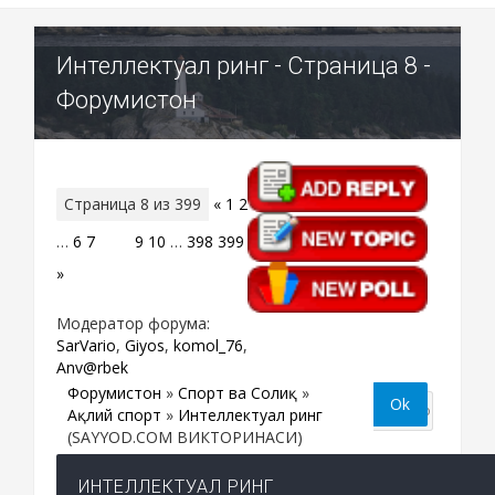
Интеллектуал ринг - Страница 8 -
Форумистон
Страница
8
из
399
«
1
2
…
6
7
8
9
10
…
398
399
»
Модератор форума:
SarVario
,
Giyos
,
komol_76
,
Anv@rbek
Форумистон
»
Спорт ва Соғлиқ
»
Ақлий спорт
»
Интеллектуал ринг
(SAYYOD.COM ВИКТОРИНАСИ)
ИНТЕЛЛЕКТУАЛ РИНГ