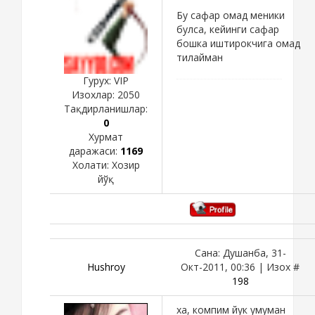
Бу сафар омад меники
булса, кейинги сафар
бошка иштирокчига омад
тилайман
Гурух: VIP
Изохлар:
2050
Тақдирланишлар:
0
Хурмат
даражаси:
1169
Холати:
Хозир
йўқ
Сана: Душанба, 31-
Hushroy
Окт-2011, 00:36 | Изох #
198
ха, компим йук умуман