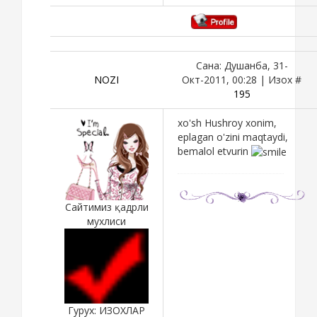
Сана: Душанба, 31-
NOZI
Окт-2011, 00:28 | Изох #
195
xo'sh Hushroy xonim,
eplagan o'zini maqtaydi,
bemalol etvurin
Сайтимиз қадрли
мухлиси
Гурух: ИЗОХЛАР