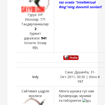
tez orada "Intellektual
Ring"ning davomli sonlari!
Гурух: VIP
Изохлар:
771
Тақдирланишлар:
2
Хурмат
даражаси:
941
Холати:
Хозир
йўқ
Сана: Душанба, 31-
ledy
Окт-2011, 00:30 | Изох #
197
Сайтимиз қадрли
Менга шунака гул хам
мухлиси
булаверади, мухими
эътиборингиз