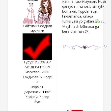
Karima, tabriklayman. Hozir
qaraychi, munosib smaylik
bormikin. Topolmadim,
teldamanda, unaqa
funksiyasi yo'g'akan
.
Сайтимиз қадрли
Mayli hech b6lmasa gul
мухлиси
bera olarman @--
Гурух: ИЗОХЛАР
МОДЕРАТОРИ!
Изохлар:
2808
Тақдирланишлар:
3
Хурмат
даражаси:
1158
Холати:
Хозир
йўқ