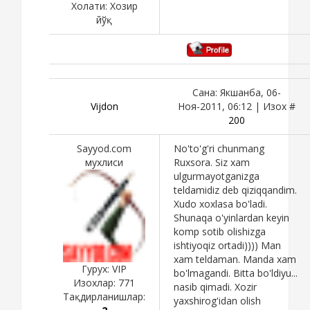
Холати:
Хозир
йўқ
Сана: Якшанба, 06-
Vijdon
Ноя-2011, 06:12 | Изох #
200
Sayyod.com
No'to'g'ri chunmang
мухлиси
Ruxsora. Siz xam
ulgurmayotganizga
teldamidiz deb qiziqqandim.
Xudo xoxlasa bo'ladi.
Shunaqa o'yinlardan keyin
komp sotib olishizga
ishtiyoqiz ortadi)))) Man
xam teldaman. Manda xam
Гурух: VIP
bo'lmagandi. Bitta bo'ldiyu...
Изохлар:
771
nasib qimadi. Xozir
Тақдирланишлар:
yaxshirog'idan olish