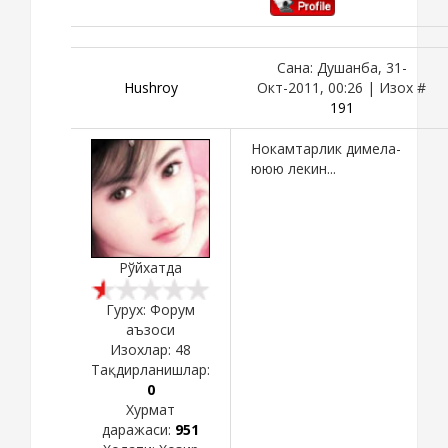
Сана: Душанба, 31-
Hushroy
Окт-2011, 00:26 | Изох #
191
Нокамтарлик димела-
ююю лекин...
Рўйхатда
Гурух: Форум
аъзоси
Изохлар:
48
Тақдирланишлар:
0
Хурмат
даражаси:
951