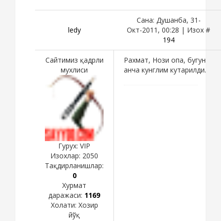
Сана: Душанба, 31-
ledy
Окт-2011, 00:28 | Изох #
194
Сайтимиз қадрли
Рахмат, Нози опа, бугун
мухлиси
анча кунглим кутарилди.
Гурух: VIP
Изохлар:
2050
Тақдирланишлар:
0
Хурмат
даражаси:
1169
Холати:
Хозир
йўқ