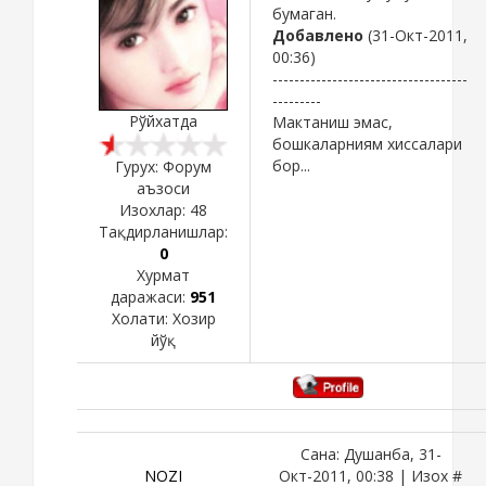
бумаган.
Добавлено
(31-Окт-2011,
00:36)
------------------------------------
---------
Рўйхатда
Мактаниш эмас,
бошкаларниям хиссалари
бор...
Гурух: Форум
аъзоси
Изохлар:
48
Тақдирланишлар:
0
Хурмат
даражаси:
951
Холати:
Хозир
йўқ
Сана: Душанба, 31-
NOZI
Окт-2011, 00:38 | Изох #