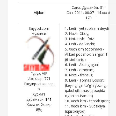
Сана: Душанба, 31-
Vijdon
Окт-2011, 00:07 | Изох #
179
Sayyod.com
1. Ledi - yetaqolsam deydi;
мухлиси
2. Nozi - Xitoy;
3. Notanish - foiz;
4. Ledi - da Vinchi;
5. Xech kim topolmadi -
Akkad podshoxi Sargon 1
(6-sinf tarixi)
6. Ledi - Akangagua;
7. Ledi - omonim;
Гурух: VIP
8. Nozi - fransuz;
Изохлар:
771
9. Ledi - Tomas Edison;
Тақдирланишлар:
(keyingi gal to'g'ri yozing,
2
qabul qilinmasligi xaqida
Хурмат
ogohlantiraman)
даражаси:
941
10. Xech kim - tentak qizini;
Холати:
Хозир
11. Xech kim - Subsidiya
йўқ
(iqtisodiyod)