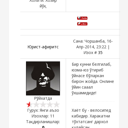
Холати:
Хозир
йўқ
Сана: Чоршанба, 16-
Юрист-афиритс
Апр-2014, 23:22 |
Изох #
35
Бир кунни белгилаб,
юзма-юз ўтириб
ўйнасе бўларкан
бирон жойда. Онлине
ўйин сааал
ўхшамидиде!
Рўйхатда
Хаёт бу - велосипед
Гурух: Янги аъзо
кабидир. Харакатни
Изохлар:
11
тўхтатсанг дархол
Тақдирланишлар:
қулайсан.
0