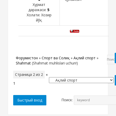
Хурмат
даражаси:
5
Холати:
Хозир
йўқ
Форумистон
»
Спорт ва Соғлиқ
»
Ақлий спорт
»
Shahmat
(Shahmat muhlislari uchun!)
Страница
2
из
2
«
1
2
Поиск: