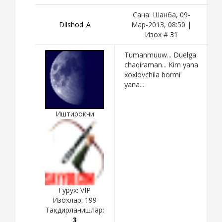
Сана: Шанба, 09-
Dilshod_A
Мар-2013, 08:50 |
Изох #
31
Tumanmuuw... Duelga
chaqiraman... Kim yana
xoxlovchila bormi
yana...
Иштирокчи
Гурух: VIP
Изохлар:
199
Тақдирланишлар:
3