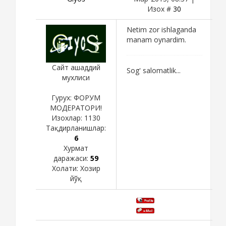
Изох #
30
Netim zor ishlaganda
manam oynardim.
Сайт ашаддий
Sog' salomatlik...
мухлиси
Гурух: ФОРУМ
МОДЕРАТОРИ!
Изохлар:
1130
Тақдирланишлар:
6
Хурмат
даражаси:
59
Холати:
Хозир
йўқ