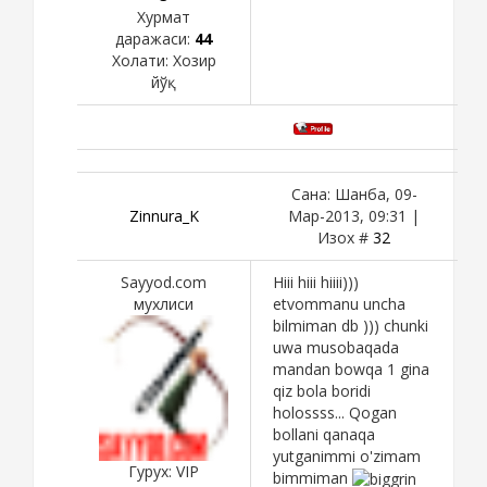
Хурмат
даражаси:
44
Холати:
Хозир
йўқ
Сана: Шанба, 09-
Zinnura_K
Мар-2013, 09:31 |
Изох #
32
Sayyod.com
Hiii hiii hiiii)))
мухлиси
etvommanu uncha
bilmiman db ))) chunki
uwa musobaqada
mandan bowqa 1 gina
qiz bola boridi
holossss... Qogan
bollani qanaqa
yutganimmi o'zimam
Гурух: VIP
bimmiman