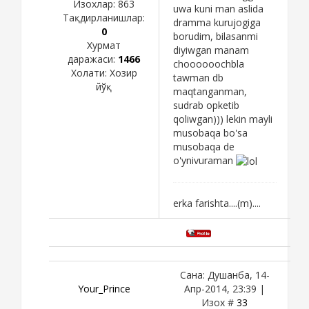
Изохлар:
863
uwa kuni man aslida
Тақдирланишлар:
dramma kurujogiga
0
borudim, bilasanmi
Хурмат
diyiwgan manam
даражаси:
1466
choooooochbla
Холати:
Хозир
tawman db
йўқ
maqtanganman,
sudrab opketib
qoliwgan))) lekin mayli
musobaqa bo'sa
musobaqa de
o'ynivuraman
erka farishta....(m)....
Сана: Душанба, 14-
Your_Prince
Апр-2014, 23:39 |
Изох #
33