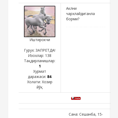
Аклни
чархлайдиганла
борми?
Иштирокчи
Гурух: ЗАПРЕТДА!
Изохлар:
138
Тақдирланишлар:
1
Хурмат
даражаси:
84
Холати:
Хозир
йўқ
Сана: Сешанба, 15-