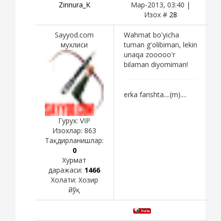
Zinnura_K
Мар-2013, 03:40 |
Изох #
28
Sayyod.com
Wahmat bo'yicha
мухлиси
tuman g'olibiman, lekin
unaqa zooooo'r
bilaman diyomiman!
erka farishta....(m)....
Гурух: VIP
Изохлар:
863
Тақдирланишлар:
0
Хурмат
даражаси:
1466
Холати:
Хозир
йўқ