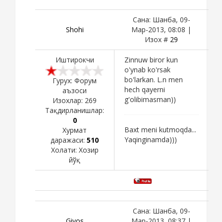
Сана: Шанба, 09-
Shohi
Мар-2013, 08:08 |
Изох #
29
Иштирокчи
Zinnuw biror kun
o'ynab ko'rsak
bo'larkan. L.n men
Гурух: Форум
hech qayerni
аъзоси
g'olibimasman))
Изохлар:
269
Тақдирланишлар:
0
Baxt meni kutmoqda...
Хурмат
Yaqinginamda)))
даражаси:
510
Холати:
Хозир
йўқ
Сана: Шанба, 09-
Giyos
Мар-2013, 08:37 |