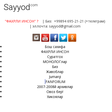
Sayyod
.com
"ФАХРЛИ ИНСОН"
?
| Биз: +99894 695-21-21 (+телеграм)
| эл.почта: sayyod@gmail.com
Бош сахифа
ФАХРЛИ ИНСОН
Суратгох
МОНОЛОГлар
Биз
Жавоблар
Jumanji
FANFORUM
2007-2008й архивлар
Овоз бер!
Хикоялар