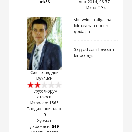
bek88
Апр-2014, 08:57 |
Изох #
34
shu vyindi xaligacha
bilmayman qonun
qoidasini!
Sayyod.com hayotim
bir bo'lagi.
Сайт ашаддий
мухлиси
Гурух: Форум
аъзоси
Изохлар:
1565
Тақдирланишлар:
0
Хурмат
даражаси:
649