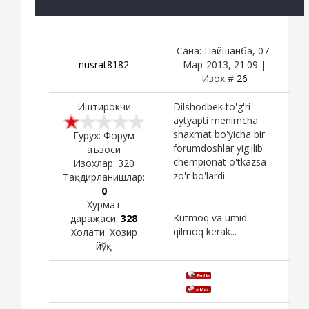
Сана: Пайшанба, 07-
nusrat8182
Мар-2013, 21:09 |
Изох #
26
Иштирокчи
Dilshodbek to'g'ri
aytyapti menimcha
shaxmat bo'yicha bir
Гурух: Форум
forumdoshlar yig'ilib
аъзоси
chempionat o'tkazsa
Изохлар:
320
zo'r bo'lardi.
Тақдирланишлар:
0
Хурмат
Kutmoq va umid
даражаси:
328
qilmoq kerak...
Холати:
Хозир
йўқ