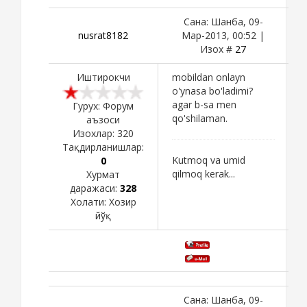
Сана: Шанба, 09-
nusrat8182
Мар-2013, 00:52 |
Изох #
27
Иштирокчи
mobildan onlayn
o'ynasa bo'ladimi?
agar b-sa men
Гурух: Форум
qo'shilaman.
аъзоси
Изохлар:
320
Тақдирланишлар:
Kutmoq va umid
0
qilmoq kerak...
Хурмат
даражаси:
328
Холати:
Хозир
йўқ
Сана: Шанба, 09-