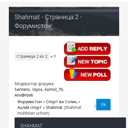
Shahmat - Страница 2 -
Форумистон
Страница
2
из
2
«
1
2
Модератор форума:
SarVario
,
Giyos
,
komol_76
,
Anv@rbek
Форумистон
»
Спорт ва Соғлиқ
»
Ақлий спорт
»
Shahmat
(Shahmat
muhlislari uchun!)
SHAHMAT