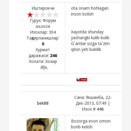
Иштирокчи
ota onam hohlagan
inson bolish
Гурух: Форум
аъзоси
Xayotda shunday
Изохлар:
304
yashangki kulib-kulib
Тақдирланишлар:
G`amlar sizga ta`zim
0
qilsin yeti bukilib
Хурмат
даражаси:
246
Холати:
Хозир
йўқ
Сана: Якшанба, 22-
bek88
Дек-2013, 07:49 |
Изох #
446
Bozorga eson omon
borib kelish.