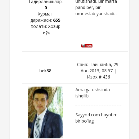
unutishadi. Bir marta
Тақдирланишлар:
pand ber, bir
0
umr eslab yurishadi. .
Хурмат
даражаси:
655
Холати:
Хозир
йўқ
Сана: Пайшанба, 29-
bek88
Авг-2013, 08:57 |
Изох #
436
Amalga oshsinda
ishqilib.
Sayyod.com hayotim
bir bo'lagi.