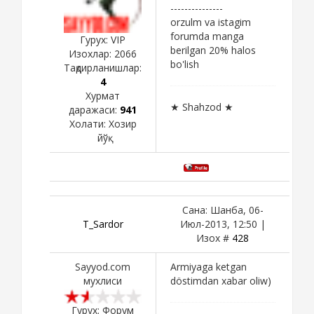
---------------
orzulm va istagim
forumda manga
Гурух: VIP
berilgan 20% halos
Изохлар:
2066
bo'lish
Тақдирланишлар:
4
Хурмат
★ Shahzod ★
даражаси:
941
Холати:
Хозир
йўқ
Сана: Шанба, 06-
T_Sardor
Июл-2013, 12:50 |
Изох #
428
Sayyod.com
Armiyaga ketgan
мухлиси
döstimdan xabar oliw)
Гурух: Форум