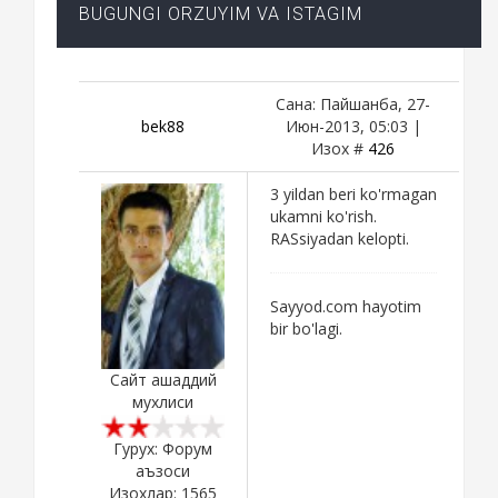
BUGUNGI ORZUYIM VA ISTAGIM
Сана: Пайшанба, 27-
bek88
Июн-2013, 05:03 |
Изох #
426
3 yildan beri ko'rmagan
ukamni ko'rish.
RASsiyadan kelopti.
Sayyod.com hayotim
bir bo'lagi.
Сайт ашаддий
мухлиси
Гурух: Форум
аъзоси
Изохлар:
1565