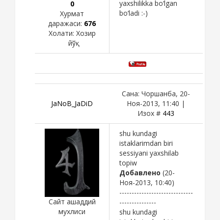
yaxshilikka bo‘lgan
0
bo‘ladi :-)
Хурмат
даражаси:
676
Холати:
Хозир
йўқ
Сана: Чоршанба, 20-
JaNoB_JaDiD
Ноя-2013, 11:40 |
Изох #
443
shu kundagi
istaklarimdan biri
sessiyani yaxshilab
topiw
Добавлено
(20-
Ноя-2013, 10:40)
------------------------------
Сайт ашаддий
---------------
мухлиси
shu kundagi