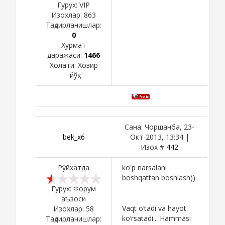
Гурух: VIP
Изохлар:
863
Тақдирланишлар:
0
Хурмат
даражаси:
1466
Холати:
Хозир
йўқ
Сана: Чоршанба, 23-
bek_x6
Окт-2013, 13:34 |
Изох #
442
Рўйхатда
ko'p narsalani
boshqattan boshlash))
Гурух: Форум
аъзоси
Vaqt o‘tadi va hayot
Изохлар:
58
ko‘rsatadi... Hammasi
Тақдирланишлар: