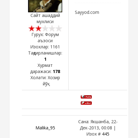
Sayyod.com
Сайт ашаддий
мухлиси
Гурух: Форум
аъзоси
Изохлар:
1161
Тақдирланишлар:
1
Хурмат
даражаси:
178
Холати:
Хозир
йўқ
Сана: Якшанба, 22-
Malika_95
Дек-2013, 00:08 |
Изох #
445