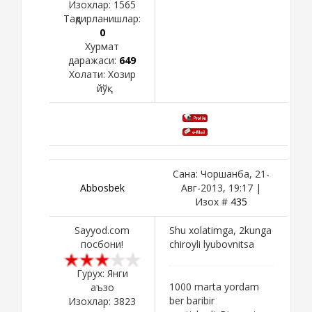
Изохлар:
1565
Тақдирланишлар:
0
Хурмат
даражаси:
649
Холати:
Хозир
йўқ
Сана: Чоршанба, 21-
Abbosbek
Авг-2013, 19:17 |
Изох #
435
Sayyod.com
Shu xolatimga, 2kunga
посбони!
chiroyli lyubovnitsa
Гурух: Янги
1000 marta yordam
аъзо
ber baribir
Изохлар:
3823