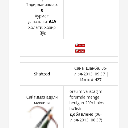
Тақдирланишлар:
0
Хурмат
даражаси:
649
Холати:
Хозир
йўқ
Сана: Шанба, 06-
Shahzod
Июл-2013, 09:37 |
Изох #
427
orzulm va istagim
Сайтимиз қадрли
forumda manga
мухлиси
berilgan 20% halos
bo'lish
Добавлено
(06-
Июл-2013, 08:37)
------------------------------