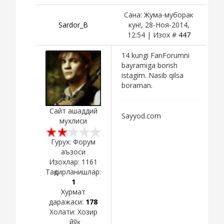
Сана: Жума-муборак
Sardor_B
кун!, 28-Ноя-2014,
12:54 | Изох #
447
14 kungi FanForumni
bayramiga borish
istagim. Nasib qilsa
boraman.
Сайт ашаддий
Sayyod.com
мухлиси
Гурух: Форум
аъзоси
Изохлар:
1161
Тақдирланишлар:
1
Хурмат
даражаси:
178
Холати:
Хозир
йўқ