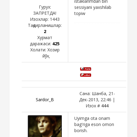
istaklarimdan biri
Гурух:
sessiyani yaxshilab
ЗАПРЕТДА!
topiw
Изохлар:
1443
Тақдирланишлар:
2
Хурмат
даражаси:
425
Холати:
Хозир
йўқ
Сана: Шанба, 21-
Sardor_B
Дек-2013, 22:46 |
Изох #
444
Uyimga ota onam
bag'riga eson omon
borish.