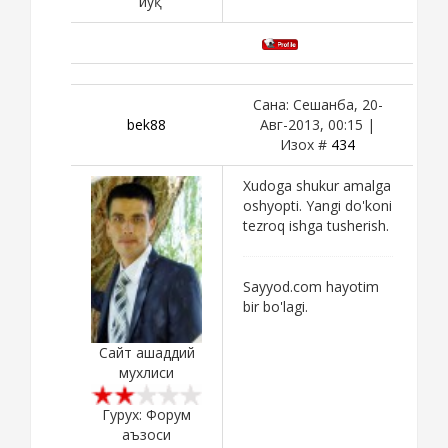
йўқ
Сана: Сешанба, 20-
bek88
Авг-2013, 00:15 |
Изох #
434
Xudoga shukur amalga
oshyopti. Yangi do'koni
tezroq ishga tusherish.
Sayyod.com hayotim
bir bo'lagi.
Сайт ашаддий
мухлиси
Гурух: Форум
аъзоси