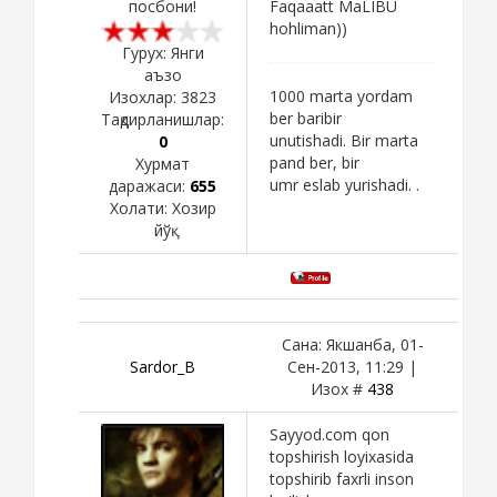
посбони!
Faqaaatt MaLIBU
hohliman))
Гурух: Янги
аъзо
1000 marta yordam
Изохлар:
3823
ber baribir
Тақдирланишлар:
unutishadi. Bir marta
0
pand ber, bir
Хурмат
umr eslab yurishadi. .
даражаси:
655
Холати:
Хозир
йўқ
Сана: Якшанба, 01-
Sardor_B
Сен-2013, 11:29 |
Изох #
438
Sayyod.com qon
topshirish loyixasida
topshirib faxrli inson