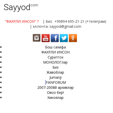
Sayyod
.com
"ФАХРЛИ ИНСОН"
?
| Биз: +99894 695-21-21 (+телеграм)
| эл.почта: sayyod@gmail.com
Бош сахифа
ФАХРЛИ ИНСОН
Суратгох
МОНОЛОГлар
Биз
Жавоблар
Jumanji
FANFORUM
2007-2008й архивлар
Овоз бер!
Хикоялар