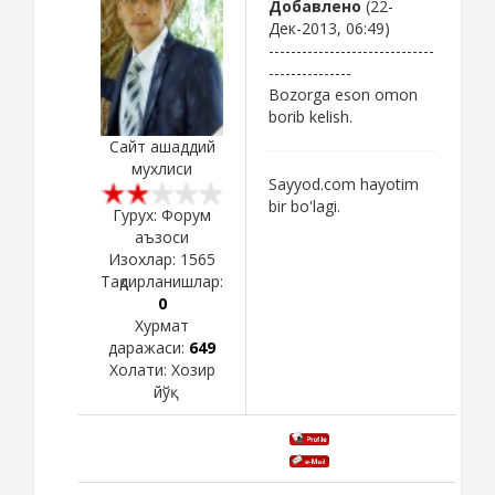
Добавлено
(22-
Дек-2013, 06:49)
------------------------------
---------------
Bozorga eson omon
borib kelish.
Сайт ашаддий
мухлиси
Sayyod.com hayotim
bir bo'lagi.
Гурух: Форум
аъзоси
Изохлар:
1565
Тақдирланишлар:
0
Хурмат
даражаси:
649
Холати:
Хозир
йўқ