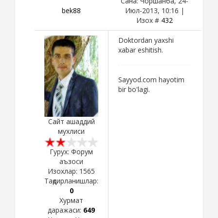
Сана: Чоршанба, 24-
bek88
Июл-2013, 10:16 |
Изох #
432
Doktordan yaxshi
xabar eshitish.
Sayyod.com hayotim
bir bo'lagi.
Сайт ашаддий
мухлиси
Гурух: Форум
аъзоси
Изохлар:
1565
Тақдирланишлар:
0
Хурмат
даражаси:
649