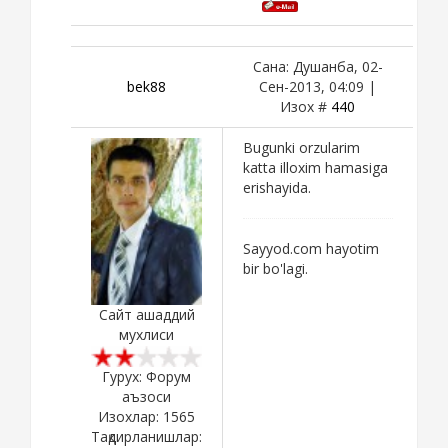
Сана: Душанба, 02-
bek88
Сен-2013, 04:09 |
Изох #
440
Bugunki orzularim
katta illoxim hamasiga
erishayida.
Sayyod.com hayotim
bir bo'lagi.
Сайт ашаддий
мухлиси
Гурух: Форум
аъзоси
Изохлар:
1565
Тақдирланишлар: