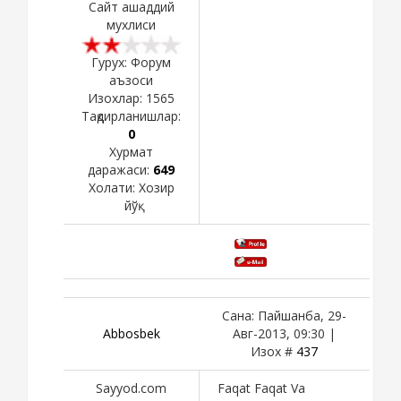
Сайт ашаддий
мухлиси
Гурух: Форум
аъзоси
Изохлар:
1565
Тақдирланишлар:
0
Хурмат
даражаси:
649
Холати:
Хозир
йўқ
Сана: Пайшанба, 29-
Abbosbek
Авг-2013, 09:30 |
Изох #
437
Sayyod.com
Faqat Faqat Va