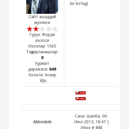
bir bo'lagi.
Сайт ашаддий
мухлиси
Гурух: Форум
аъзоси
Изохлар:
1565
Тақдирланишлар:
0
Хурмат
даражаси:
649
Холати:
Хозир
йўқ
Сана: Шанба, 06-
Abbosbek
Июл-2013, 18:47 |
Изох #
430