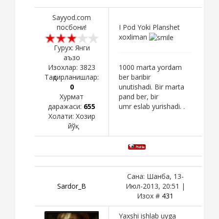
Sayyod.com
посбони!
I Pod Yoki Planshet
xoxliman
Гурух: Янги
аъзо
Изохлар:
3823
1000 marta yordam
Тақдирланишлар:
ber baribir
0
unutishadi. Bir marta
Хурмат
pand ber, bir
даражаси:
655
umr eslab yurishadi. .
Холати:
Хозир
йўқ
Сана: Шанба, 13-
Sardor_B
Июл-2013, 20:51 |
Изох #
431
Yaxshi ishlab uyga