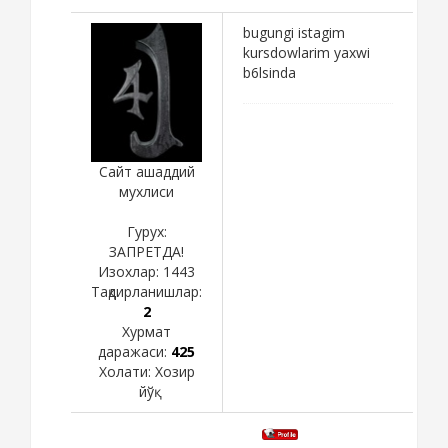
bugungi istagim
kursdowlarim yaxwi
b6lsinda
Сайт ашаддий
мухлиси
Гурух:
ЗАПРЕТДА!
Изохлар:
1443
Тақдирланишлар:
2
Хурмат
даражаси:
425
Холати:
Хозир
йўқ