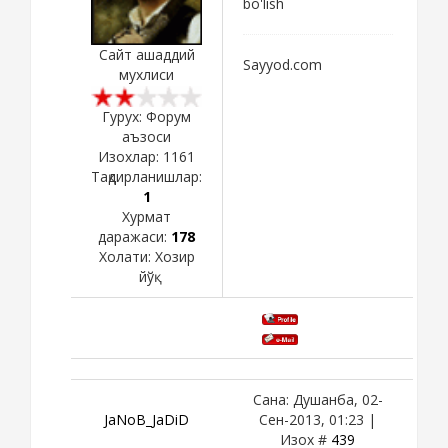
bo'lish
Сайт ашаддий
Sayyod.com
мухлиси
Гурух: Форум
аъзоси
Изохлар:
1161
Тақдирланишлар:
1
Хурмат
даражаси:
178
Холати:
Хозир
йўқ
Сана: Душанба, 02-
JaNoB_JaDiD
Сен-2013, 01:23 |
Изох #
439