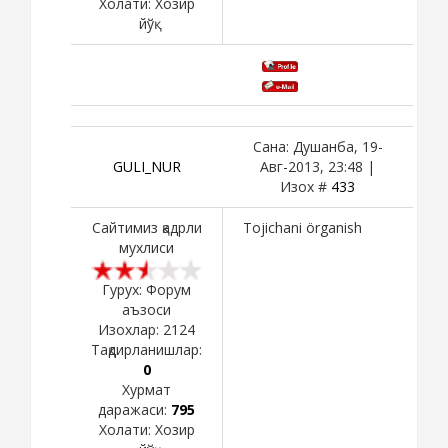
Холати:
Хозир
йўқ
Сана: Душанба, 19-
GULI_NUR
Авг-2013, 23:48 |
Изох #
433
Сайтимиз қадрли
Tojichani örganish
мухлиси
Гурух: Форум
аъзоси
Изохлар:
2124
Тақдирланишлар:
0
Хурмат
даражаси:
795
Холати:
Хозир