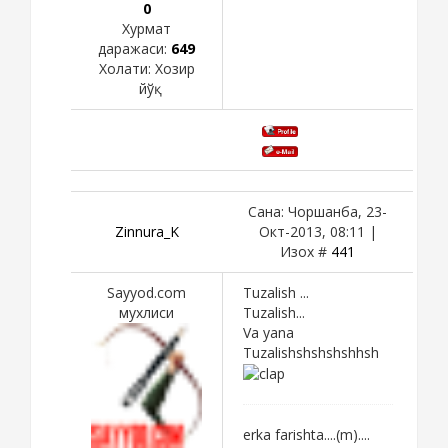
0
Хурмат
даражаси:
649
Холати:
Хозир
йўқ
Сана: Чоршанба, 23-
Zinnura_K
Окт-2013, 08:11 |
Изох #
441
Sayyod.com
Tuzalish ...
мухлиси
Tuzalish...
Va yana
Tuzalishshshshshhsh
erka farishta....(m)....