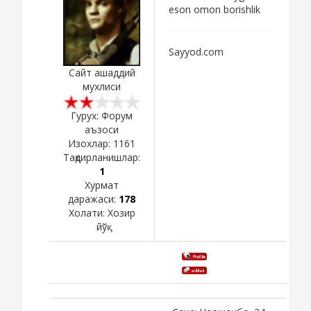
eson omon borishlik
Sayyod.com
Сайт ашаддий
мухлиси
Гурух: Форум
аъзоси
Изохлар:
1161
Тақдирланишлар:
1
Хурмат
даражаси:
178
Холати:
Хозир
йўқ