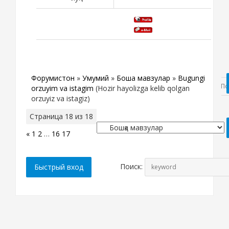
Форумистон
»
Умумий
»
Бошқа мавзулар
»
Bugungi
orzuyim va istagim
(Hozir hayolizga kelib qolgan
orzuyiz va istagiz)
Страница
18
из
18
«
1
2
…
16
17
18
Поиск: