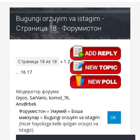
Bugungi orzuyim va istagim -
Страница 18 - Форумистон
Страница
18
из
18
«
1
2
…
16
17
18
Модератор форума:
Giyos
,
SarVario
,
komol_76
,
Anv@rbek
Форумистон
»
Умумий
»
Бошқа
мавзулар
»
Bugungi orzuyim va istagim
(Hozir hayolizga kelib qolgan orzuyiz va
istagiz)