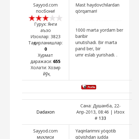
Sayyod.com
Mast haydovchilardan
посбони!
qörqaman!
Гурух: Янги
1000 marta yordam ber
аъзо
baribir
Изохлар:
3823
unutishadi. Bir marta
Тақдирланишлар:
pand ber, bir
0
umr eslab yurishadi. .
Хурмат
даражаси:
655
Холати:
Хозир
йўқ
Сана: Душанба, 22-
Dadaxon
Апр-2013, 08:46 | Изох
#
133
Sayyod.com
Yaqinlarimni yöqotib
мухлиси
qöyishdan judda