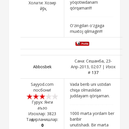
yöqotiwdanam
Холати:
Хозир
qörqaman!!!
йўқ
O'zingdan o'zgaga
muxtoj qilmagin!!!
Сана: Сешанба, 23-
Abbosbek
Апр-2013, 02:07 | Изох
#
137
Sayyod.com
Vada berib uni ustidan
посбони!
chiqa olmaslidan
juddayam qörqaman.
Гурух: Янги
аъзо
1000 marta yordam ber
Изохлар:
3823
baribir
Тақдирланишлар:
unutishadi. Bir marta
0