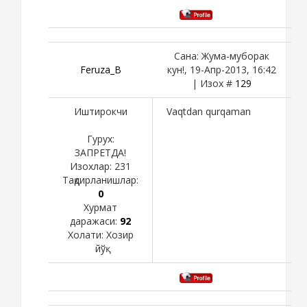
Сана: Жума-муборак
Feruza_B
кун!, 19-Апр-2013, 16:42
| Изох #
129
Иштирокчи
Vaqtdan qurqaman
Гурух:
ЗАПРЕТДА!
Изохлар:
231
Тақдирланишлар:
0
Хурмат
даражаси:
92
Холати:
Хозир
йўқ