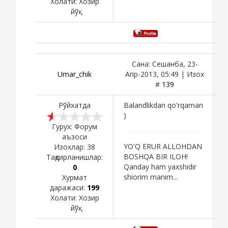
Холати:
Хозир
йўқ
Сана: Сешанба, 23-
Umar_chik
Апр-2013, 05:49 | Изох
#
139
Рўйхатда
Balandlikdan qo'rqaman
)
Гурух: Форум
аъзоси
YO'Q ERUR ALLOHDAN
Изохлар:
38
BOSHQA BIR ILOH!
Тақдирланишлар:
Qanday ham yaxshidir
0
shiorim manim...
Хурмат
даражаси:
199
Холати:
Хозир
йўқ