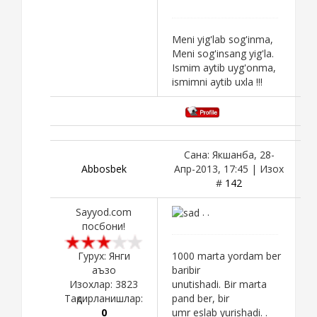
Meni yig'lab sog'inma,
Meni sog'insang yig'la.
Ismim aytib uyg'onma,
ismimni aytib uxla !!!
Сана: Якшанба, 28-
Abbosbek
Апр-2013, 17:45 | Изох
#
142
Sayyod.com
. .
посбони!
Гурух: Янги
1000 marta yordam ber
аъзо
baribir
Изохлар:
3823
unutishadi. Bir marta
Тақдирланишлар:
pand ber, bir
0
umr eslab yurishadi. .