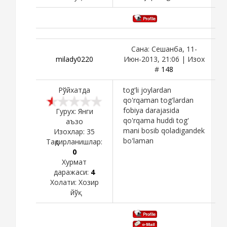
Сана: Сешанба, 11-
milady0220
Июн-2013, 21:06 | Изох
#
148
Рўйхатда
tog'li joylardan
qo'rqaman tog'lardan
fobiya darajasida
Гурух: Янги
qo'rqama huddi tog'
аъзо
mani bosib qoladigandek
Изохлар:
35
bo'laman
Тақдирланишлар:
0
Хурмат
даражаси:
4
Холати:
Хозир
йўқ