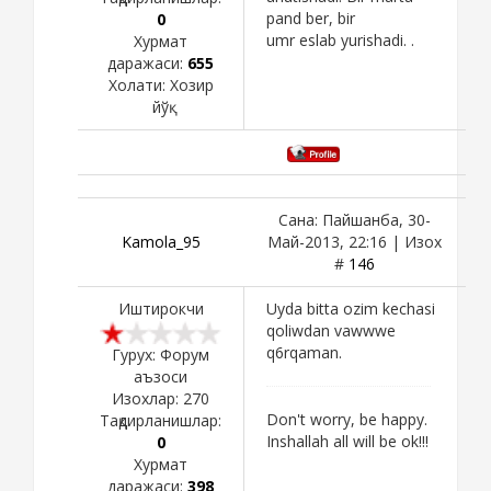
pand ber, bir
0
umr eslab yurishadi. .
Хурмат
даражаси:
655
Холати:
Хозир
йўқ
Сана: Пайшанба, 30-
Kamola_95
Май-2013, 22:16 | Изох
#
146
Иштирокчи
Uyda bitta ozim kechasi
qoliwdan vawwwe
q6rqaman.
Гурух: Форум
аъзоси
Изохлар:
270
Don't worry, be happy.
Тақдирланишлар:
Inshallah all will be ok!!!
0
Хурмат
даражаси:
398