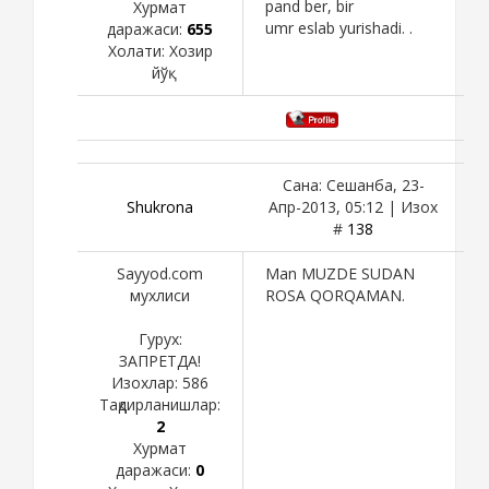
pand ber, bir
Хурмат
umr eslab yurishadi. .
даражаси:
655
Холати:
Хозир
йўқ
Сана: Сешанба, 23-
Shukronа
Апр-2013, 05:12 | Изох
#
138
Sayyod.com
Man MUZDE SUDAN
мухлиси
ROSA QORQAMAN.
Гурух:
ЗАПРЕТДА!
Изохлар:
586
Тақдирланишлар:
2
Хурмат
даражаси:
0