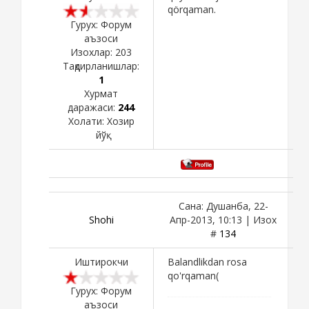
qörqaman.
Гурух: Форум
аъзоси
Изохлар:
203
Тақдирланишлар:
1
Хурмат
даражаси:
244
Холати:
Хозир
йўқ
Сана: Душанба, 22-
Shohi
Апр-2013, 10:13 | Изох
#
134
Иштирокчи
Balandlikdan rosa
qo'rqaman(
Гурух: Форум
аъзоси