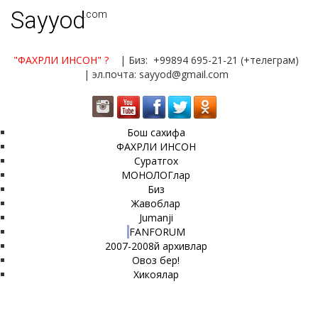
Sayyod
.com
"ФАХРЛИ ИНСОН"
?
| Биз: +99894 695-21-21 (+телеграм)
| эл.почта: sayyod@gmail.com
Бош сахифа
ФАХРЛИ ИНСОН
Суратгох
МОНОЛОГлар
Биз
Жавоблар
Jumanji
FANFORUM
2007-2008й архивлар
Овоз бер!
Хикоялар