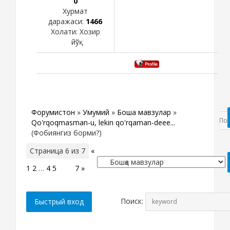
0
Хурмат
даражаси:
1466
Холати:
Хозир
йўқ
Форумистон
»
Умумий
»
Бошқа мавзулар
»
Qo'rqoqmasman-u, lekin qo'rqaman-deee...
(Фобиянгиз борми?)
Страница
6
из
7
«
1
2
…
4
5
6
7
»
Поиск: