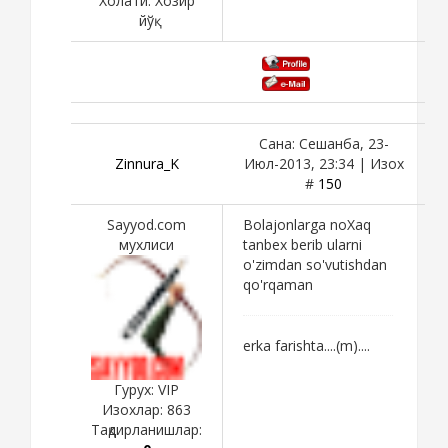
Холати:
Хозир
йўқ
Сана: Сешанба, 23-
Zinnura_K
Июл-2013, 23:34 | Изох
#
150
Sayyod.com
Bolajonlarga noXaq
мухлиси
tanbex berib ularni
o'zimdan so'vutishdan
qo'rqaman
erka farishta....(m)....
Гурух: VIP
Изохлар:
863
Тақдирланишлар: