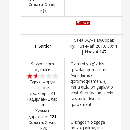
Холати:
Хозир
йўқ
Сана: Жума-муборак
T_Sardor
кун!, 31-Май-2013, 00:11
| Изох #
147
Sayyod.com
Özimmi yolg'iz his
мухлиси
qiliwdan qörqaman...
Ayni damda
qörqmoqdaman...))
Гурух: Форум
Yana qizla bn gaplawib
аъзоси
voxt ötkaziwdan, keyin
Изохлар:
541
tawab ketiwdan
Тақдирланишлар:
qörqaman!
0
Хурмат
даражаси:
181
O'zingdan o'zgaga
Холати:
Хозир
muxtoj qilmagin!!!
йўқ