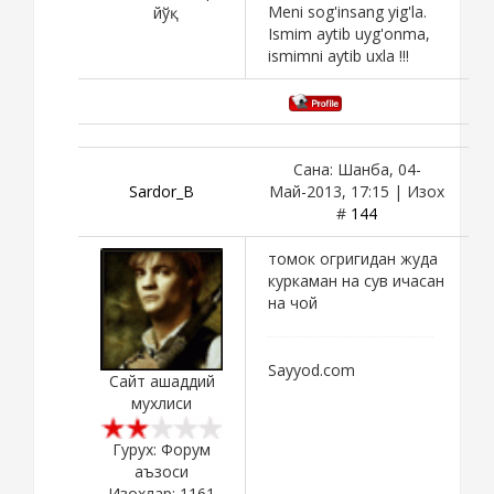
Meni sog'insang yig'la.
йўқ
Ismim aytib uyg'onma,
ismimni aytib uxla !!!
Сана: Шанба, 04-
Sardor_B
Май-2013, 17:15 | Изох
#
144
томок огригидан жуда
куркаман на сув ичасан
на чой
Sayyod.com
Сайт ашаддий
мухлиси
Гурух: Форум
аъзоси
Изохлар:
1161