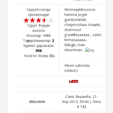
Sayyod.comда
Momaqaldirooooo
пропискада!
hamma joyyiii
gumburlatiiiib,
chaqmoolaaa chaqiiib,
Гурух: Форум
shamoool
аъзоси
g'uviiilllasaaaaa... Lekin
Изохлар:
4486
tinmasaaaaa...
Тақдирланишлар:
2
Bilingki, man
Хурмат даражаси:
ölvomman...
908
Холати:
Хозир йўқ
Fikrim satrimda
oshkor!)
Сана: Якшанба, 21-
Abbosbek
Апр-2013, 09:44 | Изох
#
132