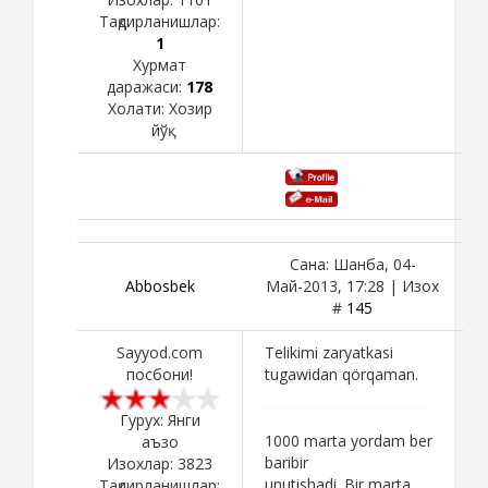
Тақдирланишлар:
1
Хурмат
даражаси:
178
Холати:
Хозир
йўқ
Сана: Шанба, 04-
Abbosbek
Май-2013, 17:28 | Изох
#
145
Sayyod.com
Telikimi zaryatkasi
посбони!
tugawidan qörqaman.
Гурух: Янги
1000 marta yordam ber
аъзо
baribir
Изохлар:
3823
unutishadi. Bir marta
Тақдирланишлар: