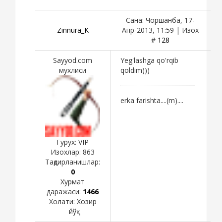
Сана: Чоршанба, 17-
Zinnura_K
Апр-2013, 11:59 | Изох
#
128
Sayyod.com
Yeg'lashga qo'rqib
мухлиси
qoldim)))
erka farishta....(m)....
Гурух: VIP
Изохлар:
863
Тақдирланишлар:
0
Хурмат
даражаси:
1466
Холати:
Хозир
йўқ