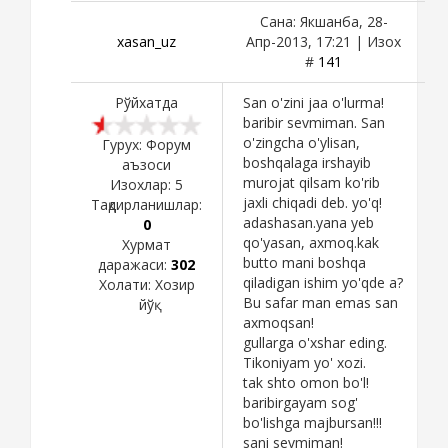
Сана: Якшанба, 28-
xasan_uz
Апр-2013, 17:21 | Изох
#
141
Рўйхатда
San o'zini jaa o'lurma!
baribir sevmiman. San
o'zingcha o'ylisan,
Гурух: Форум
boshqalaga irshayib
аъзоси
murojat qilsam ko'rib
Изохлар:
5
jaxli chiqadi deb. yo'q!
Тақдирланишлар:
adashasan.yana yeb
0
qo'yasan, axmoq.kak
Хурмат
butto mani boshqa
даражаси:
302
qiladigan ishim yo'qde a?
Холати:
Хозир
Bu safar man emas san
йўқ
axmoqsan!
gullarga o'xshar eding.
Tikoniyam yo' xozi.
tak shto omon bo'l!
baribirgayam sog'
bo'lishga majbursan!!!
sani sevmiman!