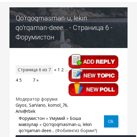
Qo'rqoqmasman-u, lekin
qo'rqaman-deee... - Страница 6 -
Форумистон
Страница
6
из
7
«
1
2
…
4
5
6
7
»
Модератор форума:
Giyos
,
SarVario
,
komol_76
,
Anv@rbek
Форумистон
»
Умумий
»
Бошқа
мавзулар
»
Qo'rqoqmasman-u, lekin
qo'rqaman-deee...
(Фобиянгиз борми?)