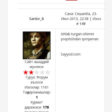
Сана: Сешанба, 23-
Sardor_B
Июл-2013, 22:38 | Изох
#
149
Ishlab turgan ishimni
yoqotishdan qorqaman
Sayyod.com
Сайт ашаддий
мухлиси
Гурух: Форум
аъзоси
Изохлар:
1161
Тақдирланишлар:
1
Хурмат
даражаси:
178