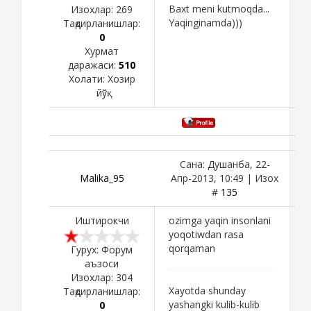
Baxt meni kutmoqda...
Изохлар:
269
Yaqinginamda)))
Тақдирланишлар:
0
Хурмат
даражаси:
510
Холати:
Хозир
йўқ
Сана: Душанба, 22-
Malika_95
Апр-2013, 10:49 | Изох
#
135
Иштирокчи
ozimga yaqin insonlani
yoqotiwdan rasa
qorqaman
Гурух: Форум
аъзоси
Изохлар:
304
Xayotda shunday
Тақдирланишлар:
yashangki kulib-kulib
0