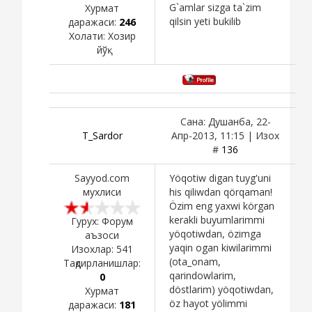
G`amlar sizga ta`zim
Хурмат
qilsin yeti bukilib
даражаси:
246
Холати:
Хозир
йўқ
Сана: Душанба, 22-
T_Sardor
Апр-2013, 11:15 | Изох
#
136
Sayyod.com
Yöqotiw digan tuyg'uni
мухлиси
his qiliwdan qörqaman!
Özim eng yaxwi körgan
kerakli buyumlarimmi
Гурух: Форум
yöqotiwdan, özimga
аъзоси
yaqin ogan kiwilarimmi
Изохлар:
541
(ota_onam,
Тақдирланишлар:
qarindowlarim,
0
döstlarim) yöqotiwdan,
Хурмат
öz hayot yölimmi
даражаси:
181