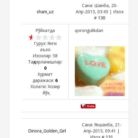
Сана: Шанба, 20-
shani_uz
Апр-2013, 03:43 | Изох
#
130
Рўйхатда
qorongulikdan
Гурух: Янги
аъзо
Изохлар:
58
Тақдирланишлар:
0
Хурмат
даражаси:
6
Холати:
Хозир
йўқ
Сана: Якшанба, 21-
Dinora_Golden_Girl
Апр-2013, 09:41 |
Изох #
131