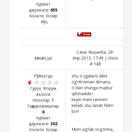
Хурмат
даражаси:
655
Холати:
Хозир
йўқ
Сана: Якшанба, 28-
xasan_uz
Апр-2013, 17:49 | Изох
#
143
Рўйхатда
shu o'zgalarni dilini
og'ritmiman dimanu,
o'zlari shunga majbur
Гурух: Форум
qilishadide.!
аъзоси
keyin mani raxmim
Изохлар:
5
keladi. shu lanati felim
Тақдирланишлар:
bor!
0
Хурмат
даражаси:
302
Meni yig'lab sog'inma,
Холати:
Хозир