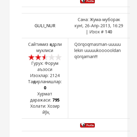
Сана: Жума-муборак
GULI_NUR
кун!, 26-Апр-2013, 16:29
| Изох #
140
Сайтимиз қадрли
Qörqoqmasman-uuuuu
мухлиси
lekin uuuuukoooooldan
qörqaman!!!
Гурух: Форум
аъзоси
Изохлар:
2124
Тақдирланишлар:
0
Хурмат
даражаси:
795
Холати:
Хозир
йўқ