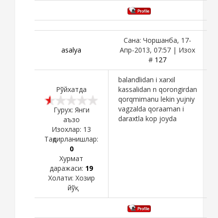
Сана: Чоршанба, 17-
asalya
Апр-2013, 07:57 | Изох
#
127
balandlidan i xarxil
Рўйхатда
kassalidan n qorongirdan
qorqmimanu lekin yujniy
vagzalda qoraaman i
Гурух: Янги
daraxtla kop joyda
аъзо
Изохлар:
13
Тақдирланишлар:
0
Хурмат
даражаси:
19
Холати:
Хозир
йўқ