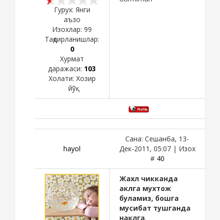
Гурух: Янги
аъзо
Изохлар:
99
Тақдирланишлар:
0
Хурмат
даражаси:
103
Холати:
Хозир
йўқ
Сана: Сешанба, 13-
hayol
Дек-2011, 05:07 | Изох
#
40
Жахл чикканда
аклга мухтож
буламиз, бошга
мусибат тушганда
наклга
.