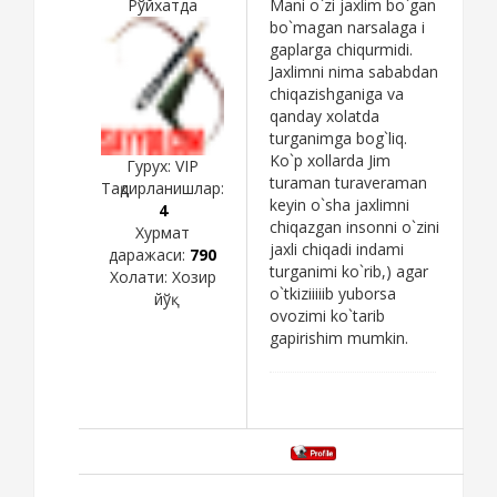
Рўйхатда
Mani o`zi jaxlim bo`gan
bo`magan narsalaga i
gaplarga chiqurmidi.
Jaxlimni nima sababdan
chiqazishganiga va
qanday xolatda
turganimga bog`liq.
Ko`p xollarda Jim
Гурух: VIP
turaman turaveraman
Тақдирланишлар:
keyin o`sha jaxlimni
4
chiqazgan insonni o`zini
Хурмат
jaxli chiqadi indami
даражаси:
790
turganimi ko`rib,) agar
Холати:
Хозир
o`tkiziiiiib yuborsa
йўқ
ovozimi ko`tarib
gapirishim mumkin.