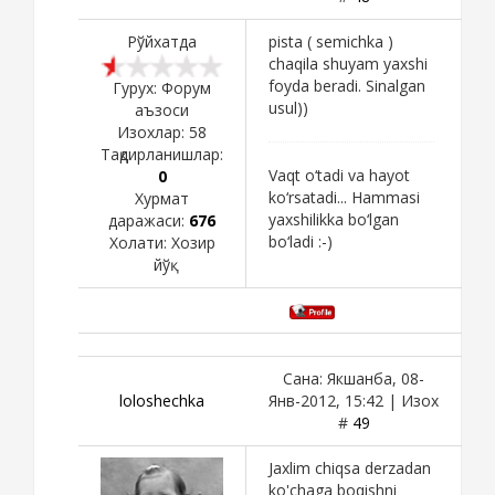
Рўйхатда
pista ( semichka )
chaqila shuyam yaxshi
foyda beradi. Sinalgan
Гурух: Форум
usul))
аъзоси
Изохлар:
58
Тақдирланишлар:
Vaqt o‘tadi va hayot
0
ko‘rsatadi... Hammasi
Хурмат
yaxshilikka bo‘lgan
даражаси:
676
bo‘ladi :-)
Холати:
Хозир
йўқ
Сана: Якшанба, 08-
loloshechka
Янв-2012, 15:42 | Изох
#
49
Jaxlim chiqsa derzadan
ko'chaga boqishni