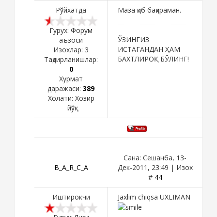
Рўйхатда
Маза қиб бақираман.
Гурух: Форум
ЎЗИНГИЗ
аъзоси
ИСТАГАНДАН ҲАМ
Изохлар:
3
БАХТЛИРОҚ БЎЛИНГ!
Тақдирланишлар:
0
Хурмат
даражаси:
389
Холати:
Хозир
йўқ
Сана: Сешанба, 13-
B_A_R_C_A
Дек-2011, 23:49 | Изох
#
44
Иштирокчи
Jaxlim chiqsa UXLIMAN