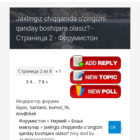
Jaxlingiz chiqqanida o'zingizni
qanday boshqara olasiz? -
Страница 2 - Форумистон
Страница
2
из
8
«
1
2
3
4
…
7
8
»
Модератор форума:
Giyos
,
SarVario
,
komol_76
,
Anv@rbek
Форумистон
»
Умумий
»
Бошқа
мавзулар
»
Jaxlingiz chiqqanida o'zingizni
qanday boshqara olasiz?
(Voy dod bu
asablar)))))))))))))