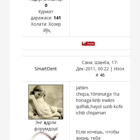
0
Хурмат
даражаси:
141
Холати:
Хозир
йўқ
Сана: Шанба, 17-
SmartDent
Дек-2011, 00:22 | Изох
#
46
Jahlim
chiqsa,10minutga 1ta
honaga kirib ewikni
qulflab,hayol surib kofe
ichib chiqaman
Энг қадрли
форумдош!
Если хочешь, чтобы
жизнь тебе