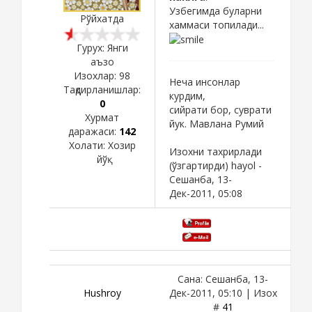
Узбегимда буларни
Рўйхатда
хаммаси топилади...
Гурух: Янги
аъзо
Изохлар:
98
Неча инсонлар
Тақдирланишлар:
курдим,
0
сийрати бор, суврати
Хурмат
йук. Мавлана Румий
даражаси:
142
Холати:
Хозир
Изохни тахрирлади
йўқ
(ўзгартирди)
hayol
-
Сешанба, 13-
Дек-2011, 05:08
Сана: Сешанба, 13-
Hushroy
Дек-2011, 05:10 | Изох
#
41