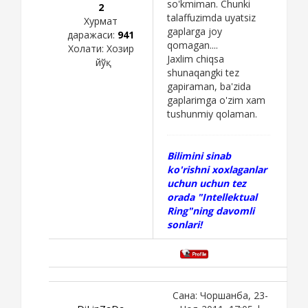
so'kmiman. Chunki
2
talaffuzimda uyatsiz
Хурмат
gaplarga joy
даражаси:
941
qomagan....
Холати:
Хозир
Jaxlim chiqsa
йўқ
shunaqangki tez
gapiraman, ba'zida
gaplarimga o'zim xam
tushunmiy qolaman.
Bilimini sinab
ko'rishni xoxlaganlar
uchun uchun tez
orada "Intellektual
Ring"ning davomli
sonlari!
Сана: Чоршанба, 23-