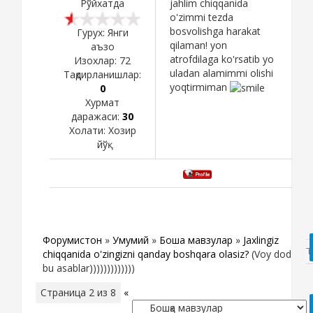
Рўйхатда
jahlim chiqqanida
o'zimmi tezda
bosvolishga harakat
Гурух: Янги
qilaman! yon
аъзо
atrofdilaga ko'rsatib yo
Изохлар:
72
uladan alamimmi olishi
Тақдирланишлар:
yoqtirmiman
0
Хурмат
даражаси:
30
Холати:
Хозир
йўқ
Форумистон
»
Умумий
»
Бошқа мавзулар
»
Jaxlingiz
chiqqanida o'zingizni qanday boshqara olasiz?
(Voy dod
bu asablar)))))))))))))
Страница
2
из
8
«