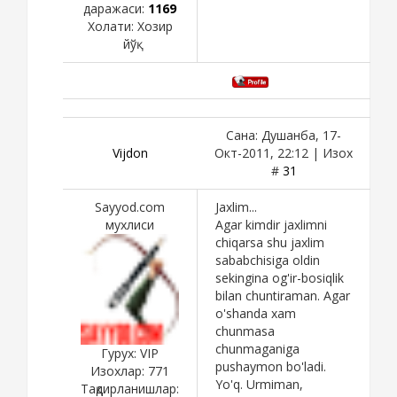
даражаси:
1169
Холати:
Хозир
йўқ
Сана: Душанба, 17-
Vijdon
Окт-2011, 22:12 | Изох
#
31
Sayyod.com
Jaxlim...
мухлиси
Agar kimdir jaxlimni
chiqarsa shu jaxlim
sababchisiga oldin
sekingina og'ir-bosiqlik
bilan chuntiraman. Agar
o'shanda xam
chunmasa
chunmaganiga
Гурух: VIP
pushaymon bo'ladi.
Изохлар:
771
Yo'q. Urmiman,
Тақдирланишлар: