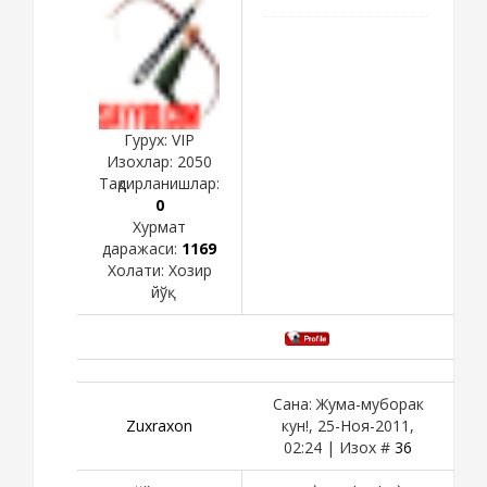
Гурух: VIP
Изохлар:
2050
Тақдирланишлар:
0
Хурмат
даражаси:
1169
Холати:
Хозир
йўқ
Сана: Жума-муборак
Zuxraxon
кун!, 25-Ноя-2011,
02:24 | Изох #
36