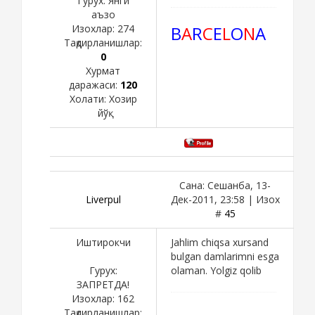
Гурух: Янги
аъзо
Изохлар:
274
B
A
R
C
E
L
O
N
A
Тақдирланишлар:
0
Хурмат
даражаси:
120
Холати:
Хозир
йўқ
Сана: Сешанба, 13-
Liverpul
Дек-2011, 23:58 | Изох
#
45
Иштирокчи
Jahlim chiqsa xursand
bulgan damlarimni esga
Гурух:
olaman. Yolgiz qolib
ЗАПРЕТДА!
Изохлар:
162
Тақдирланишлар: