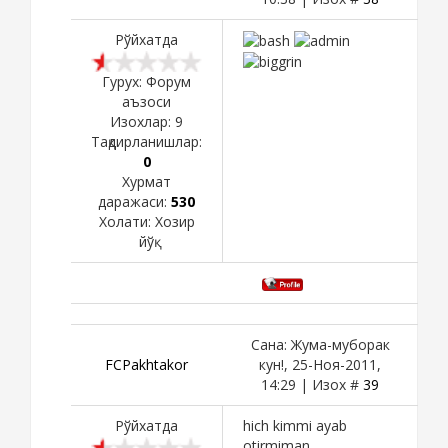
Рўйхатда
Гурух: Форум
аъзоси
Изохлар:
9
Тақдирланишлар:
0
Хурмат
даражаси:
530
Холати:
Хозир
йўқ
Сана: Жума-муборак
FCPakhtakor
кун!, 25-Ноя-2011,
14:29 | Изох #
39
Рўйхатда
hich kimmi ayab
otirmiman