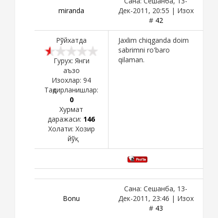
Сана: Сешанба, 13-
miranda
Дек-2011, 20:55 | Изох
#
42
Рўйхатда
Jaxlim chiqganda doim
sabrimni ro'baro
qilaman.
Гурух: Янги
аъзо
Изохлар:
94
Тақдирланишлар:
0
Хурмат
даражаси:
146
Холати:
Хозир
йўқ
Сана: Сешанба, 13-
Bоnu
Дек-2011, 23:46 | Изох
#
43