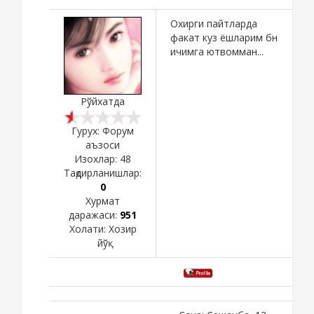
Охирги пайтларда
факат куз ёшларим бн
ичимга ютвомман...
Рўйхатда
Гурух: Форум
аъзоси
Изохлар:
48
Тақдирланишлар:
0
Хурмат
даражаси:
951
Холати:
Хозир
йўқ