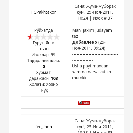
Сана: Жума-муборак
FCPakhtakor
кун!, 25-Ноя-2011,
10:24 | Изох #
37
Рўйхатда
Mani jaxlim judayam
tez
Добавлено
(25-
Гурух: Янги
Ноя-2011, 09:24)
аъзо
-------------------------------
Изохлар:
99
--------------
Тақдирланишлар:
Usha payt mandan
0
xamma narsa kutish
Хурмат
mumkin
даражаси:
103
Холати:
Хозир
йўқ
Сана: Жума-муборак
fer_shon
кун!, 25-Ноя-2011,
10:38 | Изох #
38