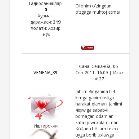
Тақдирланишлар:
Ollohim o'zingdan
0
o'zgaga muhtoj etma!
Хурмат
даражаси:
319
Холати:
Хозир
йўқ
Сана: Сешанба, 06-
VENENA_89
Сен-2011, 16:09 | Изох
#
27
Jahlim 4iqganida hi4
kimga gapirmasliga
harakat qlaman. Jahlimi
4iqiwiga sabab4i
bömagan odamlani
xafa qiliwi xolamiman.
Иштирокчи
Kö4ada bösam tezro
uyga borib uxlawga