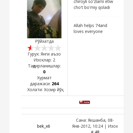
chiroyli so'zlarni etiw
cho't bo'miy qoladi
Allah helps 74and
loves everyone
Рўйхатда
Гурух: Янги аъзо
Изохлар:
2
Тақдирланишлар:
0
Хурмат
даражаси:
264
Холати:
Хозир йўқ
Сана: Якшанба, 08-
bek_x6
Янв-2012, 10:24 | Изох
#
48