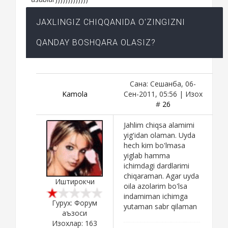
JAXLINGIZ CHIQQANIDA O'ZINGIZNI
QANDAY BOSHQARA OLASIZ?
Сана: Сешанба, 06-
Kamola
Сен-2011, 05:56 | Изох
#
26
Jahlim chiqsa alamimi
yig'idan olaman. Uyda
hech kim bo'lmasa
yiglab hamma
ichimdagi dardlarimi
chiqaraman. Agar uyda
Иштирокчи
oila azolarim bo'lsa
indamiman ichimga
Гурух: Форум
yutaman sabr qilaman
аъзоси
Изохлар:
163