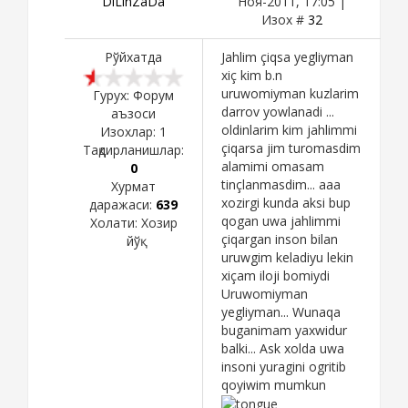
DiLinZaDa
Ноя-2011, 17:05 |
Изох #
32
Рўйхатда
Jahlim çiqsa yegliyman
xiç kim b.n
uruwomiyman kuzlarim
Гурух: Форум
darrov yowlanadi ...
аъзоси
oldinlarim kim jahlimmi
Изохлар:
1
çiqarsa jim turomasdim
Тақдирланишлар:
alamimi omasam
0
tinçlanmasdim... aaa
Хурмат
xozirgi kunda aksi bup
даражаси:
639
qogan uwa jahlimmi
Холати:
Хозир
çiqargan inson bilan
йўқ
uruwgim keladiyu lekin
xiçam iloji bomiydi
Uruwomiyman
yegliyman... Wunaqa
buganimam yaxwidur
balki... Ask xolda uwa
insoni yuragini ogritib
qoyiwim mumkun