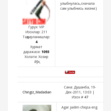
улыбнулась,сначала
сам улыбнись жизни:)
Гурух: VIP
Изохлар:
211
Тақдирланишлар:
4
Хурмат
даражаси:
1093
Холати:
Хозир
йўқ
Сана: Душанба, 19-
Chingiz_Madadian
Дек-2011, 13:03 |
Изох #
47
Agar jaxlim chiqsa eng