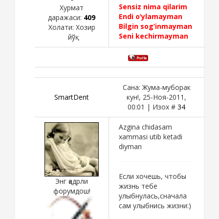
Sensiz nima qilarim
Хурмат
Endi o’ylamayman
даражаси:
409
Bilgin sog’inmayman
Холати:
Хозир
Seni kechirmayman
йўқ
Сана: Жума-муборак
SmartDent
кун!, 25-Ноя-2011,
00:01 | Изох #
34
Azgina chidasam
xammasi utib ketadi
diyman
Если хочешь, чтобы
Энг қадрли
жизнь тебе
форумдош!
улыбнулась,сначала
сам улыбнись жизни:)