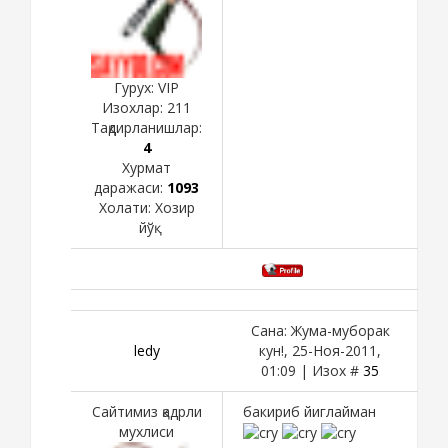
Гурух: VIP
Изохлар:
211
Тақдирланишлар:
4
Хурмат
даражаси:
1093
Холати:
Хозир
йўқ
Сана: Жума-муборак
ledy
кун!, 25-Ноя-2011,
01:09 | Изох #
35
Сайтимиз қадрли
бакириб йиглайман
мухлиси