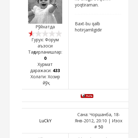
yoqtiraman.
Baxt-bu qalb
Рўйхатда
hotirjamligidir
Гурух: Форум
аъзоси
Тақдирланишлар:
0
Хурмат
даражаси:
433
Холати:
Хозир
йўқ
Сана: Чоршанба, 18-
LuCkY
Янв-2012, 20:10 | Изох
#
50