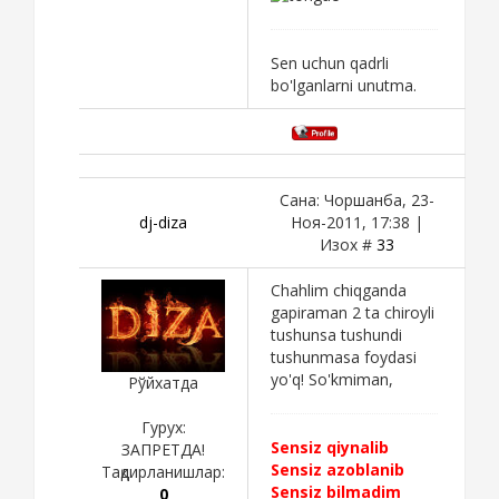
Sen uchun qadrli
bo'lganlarni unutma.
Сана: Чоршанба, 23-
dj-diza
Ноя-2011, 17:38 |
Изох #
33
Chahlim chiqganda
gapiraman 2 ta chiroyli
tushunsa tushundi
tushunmasa foydasi
yo'q! So'kmiman,
Рўйхатда
Гурух:
Sensiz qiynalib
ЗАПРЕТДА!
Sensiz azoblanib
Тақдирланишлар:
Sensiz bilmadim
0