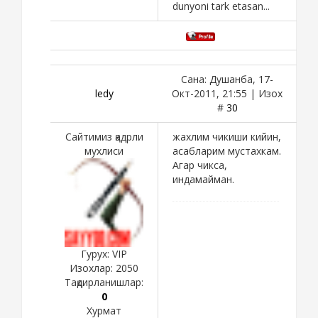
dunyoni tark etasan...
Сана: Душанба, 17-
ledy
Окт-2011, 21:55 | Изох
#
30
Сайтимиз қадрли
жахлим чикиши кийин,
мухлиси
асабларим мустахкам.
Агар чикса,
индамайман.
Гурух: VIP
Изохлар:
2050
Тақдирланишлар:
0
Хурмат