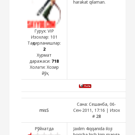
harakat qilaman.
Гурух: VIP
Изохлар:
101
Тақдирланишлар:
2
Хурмат
даражаси:
718
Холати:
Хозир
йўқ
Сана: Сешанба, 06-
misS
Сен-2011, 17:16 | Изох
#
28
Рўйхатда
Jaxlim 4iqqanida iloji
boricha hich kim manga