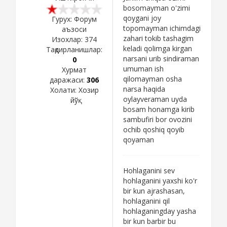
bosomayman o'zimi
qoygani joy
Гурух: Форум
topomayman ichimdagi
аъзоси
zahari tokib tashagim
Изохлар:
374
keladi qolimga kirgan
Тақдирланишлар:
narsani urib sindiraman
0
umuman ish
Хурмат
qilomayman osha
даражаси:
306
narsa haqida
Холати:
Хозир
oylayveraman uyda
йўқ
bosam honamga kirib
sambufiri bor ovozini
ochib qoshiq qoyib
qoyaman
Hohlaganini sev
hohlaganini yaxshi ko'r
bir kun ajrashasan,
hohlaganini qil
hohlaganingday yasha
bir kun barbir bu