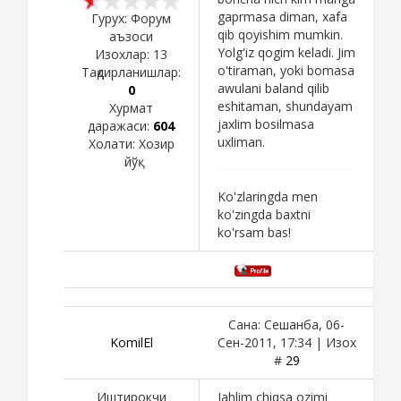
gaprmasa diman, xafa
Гурух: Форум
qib qoyishim mumkin.
аъзоси
Yolg'iz qogim keladi. Jim
Изохлар:
13
o'tiraman, yoki bomasa
Тақдирланишлар:
awulani baland qilib
0
eshitaman, shundayam
Хурмат
jaxlim bosilmasa
даражаси:
604
uxliman.
Холати:
Хозир
йўқ
Ko'zlaringda men
ko'zingda baxtni
ko'rsam bas!
Сана: Сешанба, 06-
KomilEl
Сен-2011, 17:34 | Изох
#
29
Иштирокчи
Jahlim chiqsa ozimi