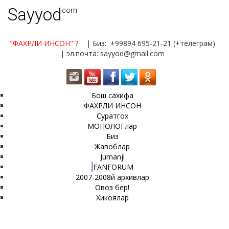
Sayyod
.com
"ФАХРЛИ ИНСОН"
?
| Биз: +99894 695-21-21 (+телеграм)
| эл.почта: sayyod@gmail.com
Бош сахифа
ФАХРЛИ ИНСОН
Суратгох
МОНОЛОГлар
Биз
Жавоблар
Jumanji
FANFORUM
2007-2008й архивлар
Овоз бер!
Хикоялар