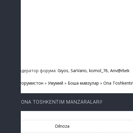
Модератор форума:
Giyos
,
SarVario
,
komol_76
,
Anv@rbek
Форумистон
»
Умумий
»
Бошқа мавзулар
»
Ona Toshkentim
ONA TOSHKENTIM MANZARALARI!
Dilnoza