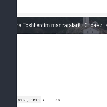
Ona Toshkentim manzaralari! - Страниц
Страница
2
из
3
«
1
2
3
»