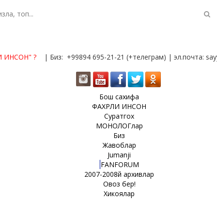
И ИНСОН"
?
| Биз: +99894 695-21-21 (+телеграм) | эл.почта: s
Бош сахифа
ФАХРЛИ ИНСОН
Суратгох
МОНОЛОГлар
Биз
Жавоблар
Jumanji
FANFORUM
2007-2008й архивлар
Овоз бер!
Хикоялар