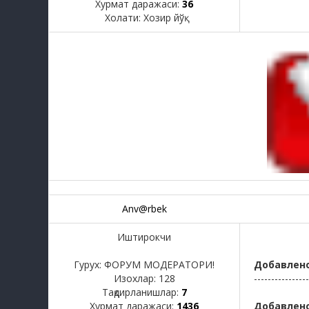
Хурмат даражаси:
36
Холати:
Хозир йўқ
Anv@rbek
Иштирокчи
Гурух: ФОРУМ МОДЕРАТОРИ!
Добавлен
Изохлар:
128
----------------
Тақдирланишлар:
7
Хурмат даражаси:
1436
Добавлен