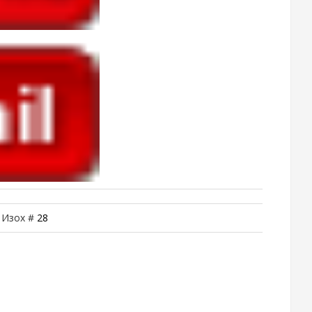
| Изох #
28