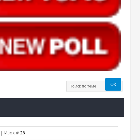
 | Изох #
26