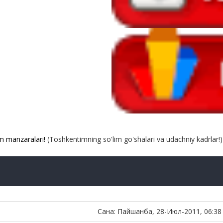
 manzaralari!
(Toshkentimning so'lim go'shalari va udachniy kadrlar!)
Сана: Пайшанба, 28-Июл-2011, 06:38