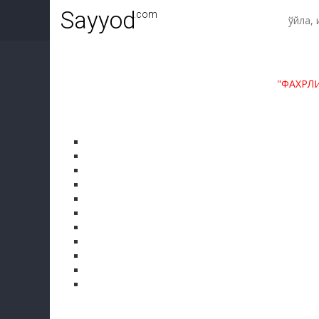
Sayyod
.com
"ФАХРЛ