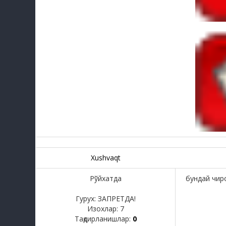
Xushvaqt
Рўйхатда
бундай чиро
Гурух: ЗАПРЕТДА!
Изохлар:
7
Тақдирланишлар:
0