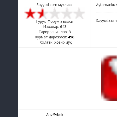
Sayyod.com мухлиси
Aytamanku s
Sayyod.com
Гурух: Форум аъзоси
Изохлар:
643
Тақдирланишлар:
3
Хурмат даражаси:
496
Холати:
Хозир йўқ
Anv@rbek