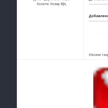
Холати:
Хозир йўқ
----------------
Добавлен
----------------
Изохни тах