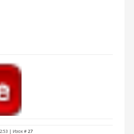
2:53 | Изох #
27