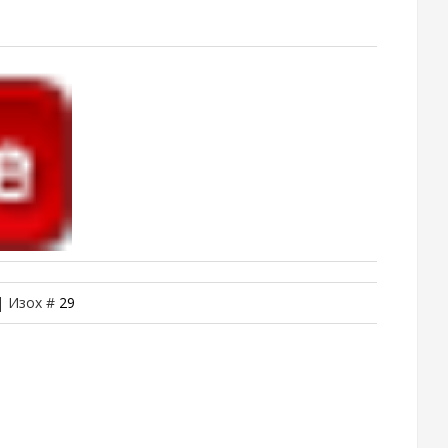
 | Изох #
29