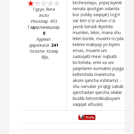
kechiraslayu, yopiq kiyinib
nimala qivotgan odamla
Гурух: Янги
bor (oddiy xaqiqat) tog'ri
аъзо
xar kim o'zi uchun o'zi
Изохлар:
453
javob beradi diyishila
Тақдирланишлар:
mumkin, lekin, mana shu
0
lekin borde, muximi to'yda
Хурмат
kelinni makiyaji yo kiyimi
даражаси:
241
emas, muximi uni
Холати:
Хозир
sadoqatli mexr oqibatli
йўқ
bo'lishida, erini va uni
yaqinlarini xurmatini joyiga
keltirishida manimcha.
aksini qancha eshitamiz -
shu narsalar yo'qligi sabab
qanchadan qancha oilalar
buzilib ketvotdiku(buyam
xaqiqat afsuski)