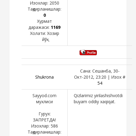
Изохлар:
2050
Тақдирланишлар:
0
Хурмат
даражаси:
1169
Холати:
Хозир
йўқ
Сана: Сешанба, 30-
Shukronа
Окт-2012, 23:20 | Изох #
54
Sayyod.com
Qizlarimiz yirilashishvotdi
мухлиси
buyam oddiy xaqiqat.
Гурух:
ЗАПРЕТДА!
Изохлар:
586
Тақдирланишлар: