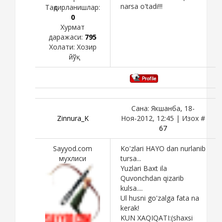
narsa o'tadi!!!
Тақдирланишлар:
0
Хурмат
даражаси:
795
Холати:
Хозир
йўқ
Сана: Якшанба, 18-
Zinnura_K
Ноя-2012, 12:45 | Изох #
67
Sayyod.com
Ko'zlari HAYO dan nurlanib
мухлиси
tursa...
Yuzlari Baxt ila
Quvonchdan qizarib
kulsa....
Ul husni go'zalga fata na
kerak!
KUN XAQIQATI:(shaxsi