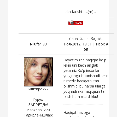
erka farishta....(m)....
Сана: Якшанба, 18-
Nilufar_93
Ноя-2012, 19:51 | Изох #
68
Hayotimizda haqiqat ko'p
lekin uni kech anglab
yetamiz.Ko'p insonlar
yolg'onga ishonishadi lekin
nimedir haqiqatni tan
olishmidi bu narsa ularga
Иштирокчи
yoqmidi.axir haqiqatni tan
olish ham mardlikku!
Гурух:
ЗАПРЕТДА!
Изохлар:
270
Haqiqat havoga
Тақдирланишлар: