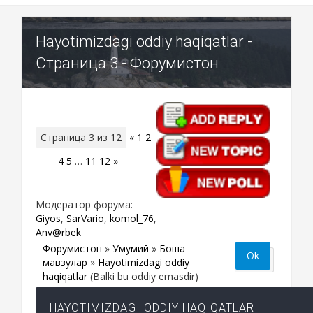
Hayotimizdagi oddiy haqiqatlar -
Страница 3 - Форумистон
Страница
3
из
12
«
1
2
3
4
5
…
11
12
»
Модератор форума:
Giyos
,
SarVario
,
komol_76
,
Anv@rbek
Форумистон
»
Умумий
»
Бошқа
мавзулар
»
Hayotimizdagi oddiy
haqiqatlar
(Balki bu oddiy emasdir)
HAYOTIMIZDAGI ODDIY HAQIQATLAR