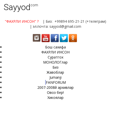
Sayyod
.com
"ФАХРЛИ ИНСОН"
?
| Биз: +99894 695-21-21 (+телеграм)
| эл.почта: sayyod@gmail.com
Бош сахифа
ФАХРЛИ ИНСОН
Суратгох
МОНОЛОГлар
Биз
Жавоблар
Jumanji
FANFORUM
2007-2008й архивлар
Овоз бер!
Хикоялар