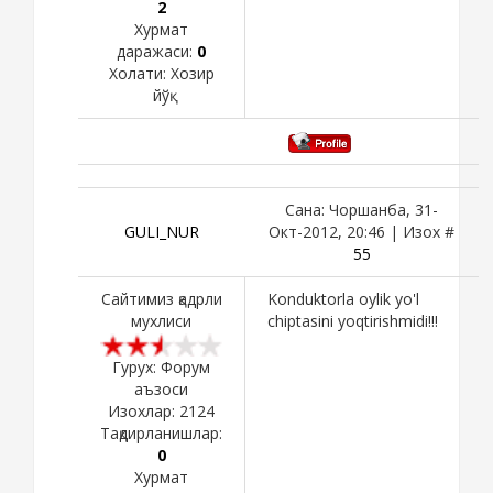
2
Хурмат
даражаси:
0
Холати:
Хозир
йўқ
Сана: Чоршанба, 31-
GULI_NUR
Окт-2012, 20:46 | Изох #
55
Сайтимиз қадрли
Konduktorla oylik yo'l
мухлиси
chiptasini yoqtirishmidi!!!
Гурух: Форум
аъзоси
Изохлар:
2124
Тақдирланишлар:
0
Хурмат