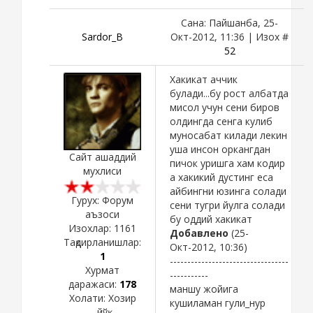
Сана: Пайшанба, 25-
Sardor_B
Окт-2012, 11:36 | Изох #
52
Хакикат аччик
булади...бу рост албатда
мисол учун сени биров
олдингда сенга кулиб
муносабат килади лекин
уша инсон оркангдан
Сайт ашаддий
пичок уришга хам кодир
мухлиси
а хакикий дустинг еса
айбингни юзинга солади
Гурух: Форум
сени тугри йулга солади
аъзоси
бу оддий хакикат
Изохлар:
1161
Добавлено
(25-
Тақдирланишлар:
Окт-2012, 10:36)
1
----------------------------------
Хурмат
-----------
даражаси:
178
маншу жойига
Холати:
Хозир
кушиламан гули_нур
йўқ