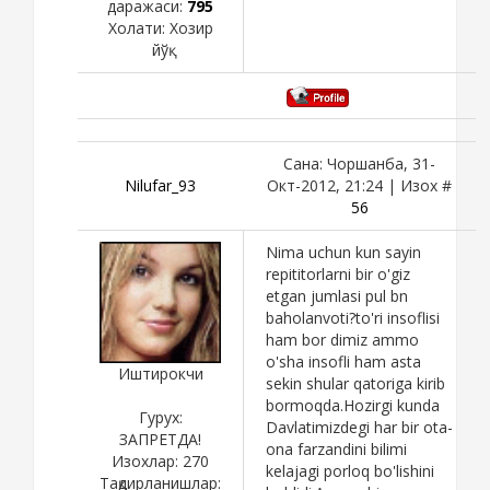
даражаси:
795
Холати:
Хозир
йўқ
Сана: Чоршанба, 31-
Nilufar_93
Окт-2012, 21:24 | Изох #
56
Nima uchun kun sayin
repititorlarni bir o'giz
etgan jumlasi pul bn
baholanvoti?to'ri insoflisi
ham bor dimiz ammo
o'sha insofli ham asta
Иштирокчи
sekin shular qatoriga kirib
bormoqda.Hozirgi kunda
Гурух:
Davlatimizdegi har bir ota-
ЗАПРЕТДА!
ona farzandini bilimi
Изохлар:
270
kelajagi porloq bo'lishini
Тақдирланишлар: