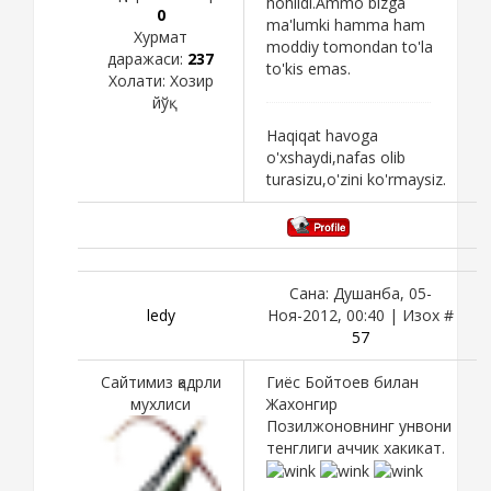
hohlidi.Ammo bizga
0
ma'lumki hamma ham
Хурмат
moddiy tomondan to'la
даражаси:
237
to'kis emas.
Холати:
Хозир
йўқ
Haqiqat havoga
o'xshaydi,nafas olib
turasizu,o'zini ko'rmaysiz.
Сана: Душанба, 05-
ledy
Ноя-2012, 00:40 | Изох #
57
Сайтимиз қадрли
Гиёс Бойтоев билан
мухлиси
Жахонгир
Позилжоновнинг унвони
тенглиги аччик хакикат.