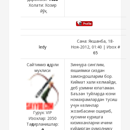
Холати:
Хозир
йўқ
Сана: Якшанба, 18-
ledy
Ноя-2012, 01:40 | Изох #
65
Сайтимиз қадрли
Зиннура синглим,
мухлиси
яхшиямки сиздан
замондошларим бор.
Киймат хали келмайди,
деб узимни юпатаман.
Баъзан туйларда юзни
номахрамлардан тусиш
учун келинлар
жозибасини ошириб,
Гурух: VIP
хуснини куришга
Изохлар:
2050
кизикканларни ичини
Тақдирланишлар:
куйдирган румолнику
0