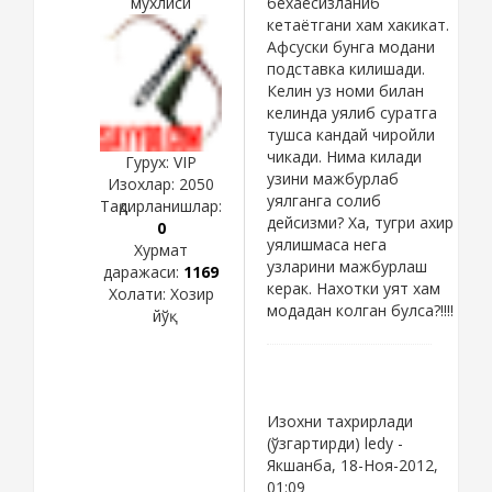
мухлиси
бехаёсизланиб
кетаётгани хам хакикат.
Афсуски бунга модани
подставка килишади.
Келин уз номи билан
келинда уялиб суратга
тушса кандай чиройли
чикади. Нима килади
Гурух: VIP
узини мажбурлаб
Изохлар:
2050
уялганга солиб
Тақдирланишлар:
дейсизми? Ха, тугри ахир
0
уялишмаса нега
Хурмат
узларини мажбурлаш
даражаси:
1169
керак. Нахотки уят хам
Холати:
Хозир
модадан колган булса?!!!!
йўқ
Изохни тахрирлади
(ўзгартирди)
ledy
-
Якшанба, 18-Ноя-2012,
01:09