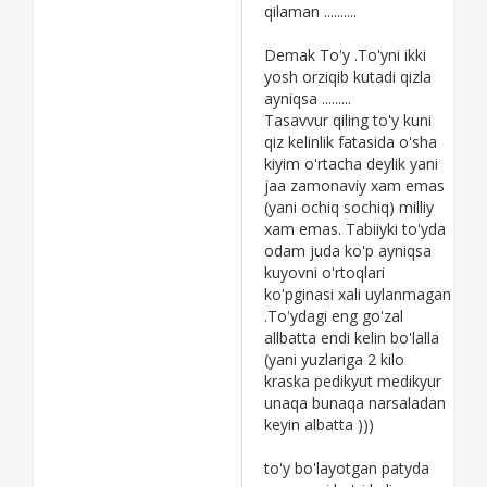
qilaman ..........
Demak To'y .To'yni ikki
yosh orziqib kutadi qizla
ayniqsa .........
Tasavvur qiling to'y kuni
qiz kelinlik fatasida o'sha
kiyim o'rtacha deylik yani
jaa zamonaviy xam emas
(yani ochiq sochiq) milliy
xam emas. Tabiiyki to'yda
odam juda ko'p ayniqsa
kuyovni o'rtoqlari
ko'pginasi xali uylanmagan
.To'ydagi eng go'zal
allbatta endi kelin bo'lalla
(yani yuzlariga 2 kilo
kraska pedikyut medikyur
unaqa bunaqa narsaladan
keyin albatta )))
to'y bo'layotgan patyda