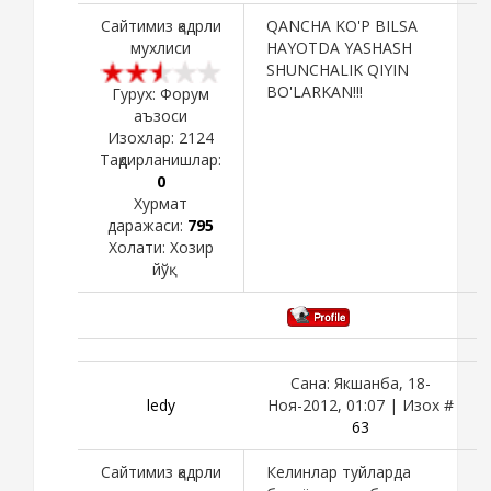
Сайтимиз қадрли
QANCHA KO'P BILSA
мухлиси
HAYOTDA YASHASH
SHUNCHALIK QIYIN
BO'LARKAN!!!
Гурух: Форум
аъзоси
Изохлар:
2124
Тақдирланишлар:
0
Хурмат
даражаси:
795
Холати:
Хозир
йўқ
Сана: Якшанба, 18-
ledy
Ноя-2012, 01:07 | Изох #
63
Сайтимиз қадрли
Келинлар туйларда