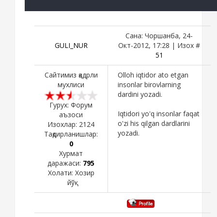
Сана: Чоршанба, 24-
GULI_NUR
Окт-2012, 17:28 | Изох #
51
Сайтимиз қадрли
Olloh iqtidor ato etgan
мухлиси
insonlar birovlarning
dardini yozadi.
Гурух: Форум
Iqtidori yo'q insonlar faqat
аъзоси
o'zi his qilgan dardlarini
Изохлар:
2124
yozadi.
Тақдирланишлар:
0
Хурмат
даражаси:
795
Холати:
Хозир
йўқ