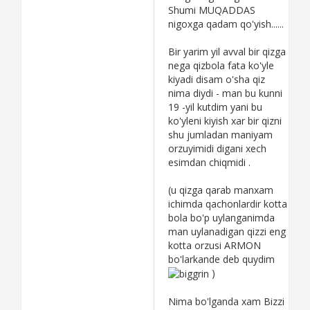
Shumi MUQADDAS
nigoxga qadam qo'yish......
Bir yarim yil avval bir qizga
nega qizbola fata ko'yle
kiyadi disam o'sha qiz
nima diydi - man bu kunni
19 -yil kutdim yani bu
ko'yleni kiyish xar bir qizni
shu jumladan maniyam
orzuyimidi digani xech
esimdan chiqmidi .
(u qizga qarab manxam
ichimda qachonlardir kotta
bola bo'p uylanganimda
man uylanadigan qizzi eng
kotta orzusi ARMON
bo'larkande deb quydim
)
Nima bo'lganda xam Bizzi