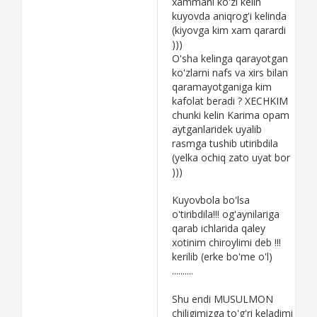
xammani ko'zi kelin
kuyovda aniqrog'i kelinda
(kiyovga kim xam qarardi
)))
O'sha kelinga qarayotgan
ko'zlarni nafs va xirs bilan
qaramayotganiga kim
kafolat beradi ? XECHKIM
chunki kelin Karima opam
aytganlaridek uyalib
rasmga tushib utiribdila
(yelka ochiq zato uyat bor
)))
Kuyovbola bo'lsa
o'tiribdila!!! og'aynilariga
qarab ichlarida qaley
xotinim chiroylimi deb !!!
kerilib (erke bo'me o'l)
..........
Shu endi MUSULMON
chiligimizga to'g'ri keladimi