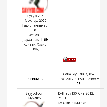
Гурух: VIP
Изохлар:
2050
Тақдирланишлар:
0
Хурмат
даражаси:
1169
Холати:
Хозир
йўқ
Сана: Душанба, 05-
Zinnura_K
Ноя-2012, 01:54 | Изох #
58
Sayyod.com
[54] ledy [30-Окт-2012,
мухлиси
21:51]
Бу хакикатми ёки