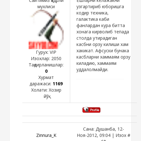
Сайтимиз қадрли
Ёшларни келажакни
мухлиси
узгартириб юборишга
кодир техника,
галактика каби
фанлардан кура битта
хонага кирволиб тепада
столда утирадиган
касбни орзу килиши хам
хакикат. Афсуски бунака
Гурух: VIP
касбларни хаммаям орзу
Изохлар:
2050
киладию, хаммаям
Тақдирланишлар:
уддалолмайди.
0
Хурмат
даражаси:
1169
Холати:
Хозир
йўқ
Сана: Душанба, 12-
Zinnura_K
Ноя-2012, 09:04 | Изох #