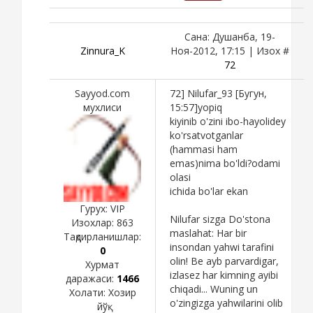
Сана: Душанба, 19-
Zinnura_K
Ноя-2012, 17:15 | Изох #
72
Sayyod.com
72] Nilufar_93 [Бугун,
мухлиси
15:57]yopiq
kiyinib o'zini ibo-hayolidey
ko'rsatvotganlar
(hammasi ham
emas)nima bo'ldi?odami
olasi
ichida bo'lar ekan
Гурух: VIP
Nilufar sizga Do'stona
Изохлар:
863
maslahat: Har bir
Тақдирланишлар:
insondan yahwi tarafini
0
olin! Be ayb parvardigar,
Хурмат
izlasez har kimning ayibi
даражаси:
1466
chiqadi... Wuning un
Холати:
Хозир
o'zingizga yahwilarini olib
йўқ