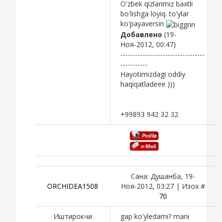
O'zbek qizlarimiz baxtli
bo'lishga loyiq. to'ylar
ko'payaversin
Добавлено
(19-
Ноя-2012, 00:47)
----------------------------------
-----------
Hayotimizdagi oddiy
haqiqatladeee )))
+99893 942 32 32
Сана: Душанба, 19-
ORCHIDEA1508
Ноя-2012, 03:27 | Изох #
70
Иштирокчи
gap ko'yledami? mani