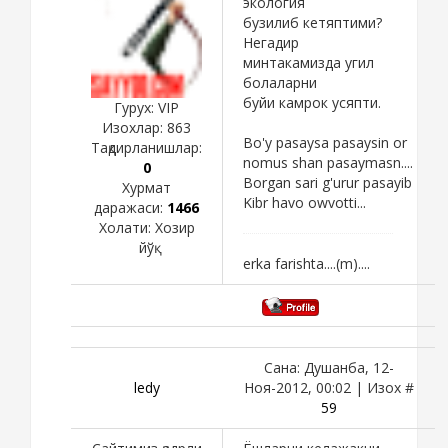
экология
бузилиб кетяптими?
Негадир
минтакамизда угил
болаларни
буйи камрок усяпти.
Гурух: VIP
Изохлар:
863
Bo'y pasaysa pasaysin or
Тақдирланишлар:
nomus shan pasaymasn....
0
Borgan sari g'urur pasayib
Хурмат
Kibr havo owvotti...
даражаси:
1466
Холати:
Хозир
йўқ
erka farishta....(m)....
Сана: Душанба, 12-
ledy
Ноя-2012, 00:02 | Изох #
59