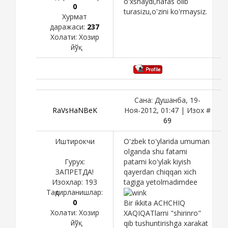
o'xshaydi,nafas olib
0
turasizu,o'zini ko'rmaysiz.
Хурмат
даражаси:
237
Холати:
Хозир
йўқ
Сана: Душанба, 19-
RaVsHaNBeK
Ноя-2012, 01:47 | Изох #
69
Иштирокчи
O'zbek to'ylarida umuman
olganda shu fatami
Гурух:
patami ko'ylak kiyish
ЗАПРЕТДА!
qayerdan chiqqan xich
Изохлар:
193
tagiga yetolmadimdee
Тақдирланишлар:
0
Bir ikkita ACHCHIQ
Холати:
Хозир
XAQIQATlarni "shirinro"
йўқ
qib tushuntirishga xarakat