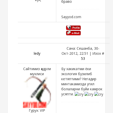
браво
Sayyod.com
Сана: Сешанба, 30-
ledy
Окт-2012, 22:51 | Изох #
53
Сайтимиз қадрли
Бу хакикатми ёки
мухлиси
экология бузилиб
кетяптими? Негадир
минтакамизда угил
болаларни буйи камрок
усяпти.
Гурух: VIP