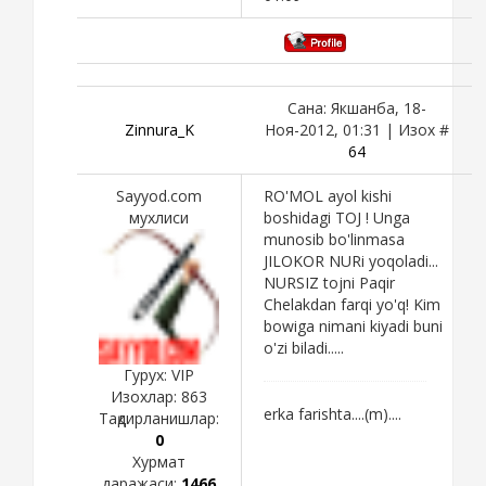
Сана: Якшанба, 18-
Zinnura_K
Ноя-2012, 01:31 | Изох #
64
Sayyod.com
RO'MOL ayol kishi
мухлиси
boshidagi TOJ ! Unga
munosib bo'linmasa
JILOKOR NURi yoqoladi...
NURSIZ tojni Paqir
Chelakdan farqi yo'q! Kim
bowiga nimani kiyadi buni
o'zi biladi.....
Гурух: VIP
Изохлар:
863
erka farishta....(m)....
Тақдирланишлар:
0
Хурмат
даражаси:
1466