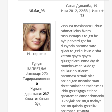
Сана: Душанба, 19-
Nilufar_93
Ноя-2012, 22:53 | Изох #
73
Zinnura maslahatiz uchun
rahmat lekin fikrimi
tushunmapsiz.to'g'ri be
ayb parvardigor bu
dunyoda hamma xato
qiladi to'g'irlidi.lekin o'sha
Иштирокчи
xatoni qayta qayta
qilurganlarni nima diyish
Гурух:
mumkin?man xudoga
ЗАПРЕТДА!
shukur do'stlarim
Изохлар:
270
hammasi o'rnak olsa
Тақдирланишлар:
bo'ladigan insonlar.man
0
do'st tanlashda tashqimas
Хурмат
ichki go'zaligiga e'tibor
даражаси:
237
qarataman.dimoqchimanki
Холати:
Хозир
u ko'ylak bo'lsin,u makiyaj
йўқ
bo'lsin qalbda go'zallik
bo'lmasa 1tiyinga