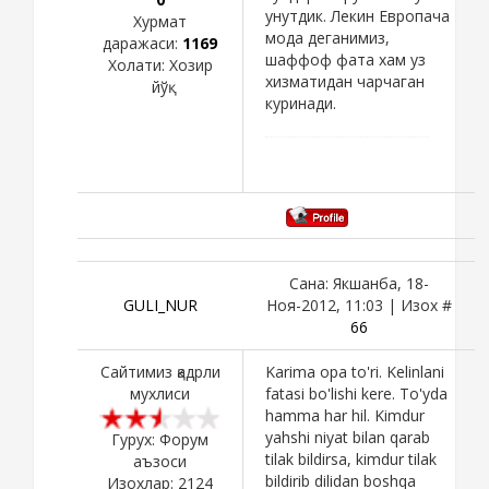
унутдик. Лекин Европача
Хурмат
мода деганимиз,
даражаси:
1169
шаффоф фата хам уз
Холати:
Хозир
хизматидан чарчаган
йўқ
куринади.
Сана: Якшанба, 18-
GULI_NUR
Ноя-2012, 11:03 | Изох #
66
Сайтимиз қадрли
Karima opa to'ri. Kelinlani
мухлиси
fatasi bo'lishi kere. To'yda
hamma har hil. Kimdur
yahshi niyat bilan qarab
Гурух: Форум
tilak bildirsa, kimdur tilak
аъзоси
bildirib dilidan boshqa
Изохлар:
2124