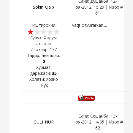
Сана: Душанба, 12-
Sokin_Qalb
Ноя-2012, 15:29 | Изох #
61
Иштирокчи
vaqt o'tvurarkan....
Гурух: Форум
аъзоси
Изохлар:
177
Тақдирланишлар:
0
Хурмат
даражаси:
35
Холати:
Хозир
йўқ
Сана: Сешанба, 13-
GULI_NUR
Ноя-2012, 14:35 | Изох #
62