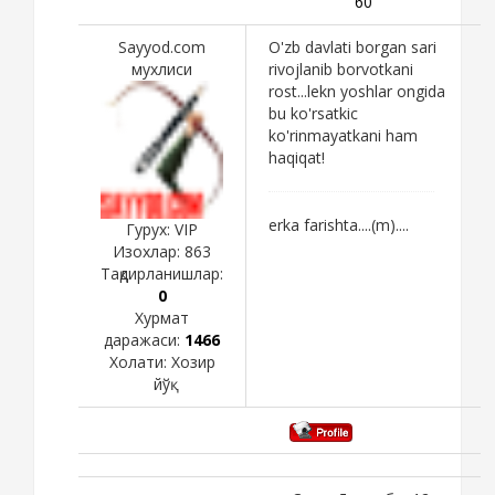
60
Sayyod.com
O'zb davlati borgan sari
мухлиси
rivojlanib borvotkani
rost...lekn yoshlar ongida
bu ko'rsatkic
ko'rinmayatkani ham
haqiqat!
erka farishta....(m)....
Гурух: VIP
Изохлар:
863
Тақдирланишлар:
0
Хурмат
даражаси:
1466
Холати:
Хозир
йўқ