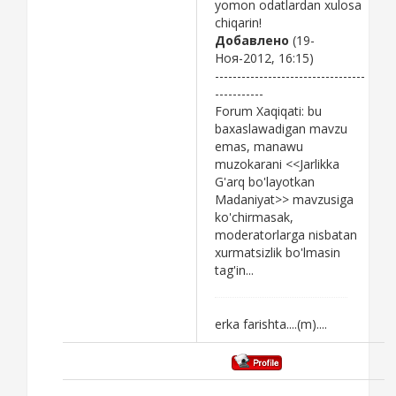
yomon odatlardan xulosa
chiqarin!
Добавлено
(19-
Ноя-2012, 16:15)
----------------------------------
-----------
Forum Xaqiqati: bu
baxaslawadigan mavzu
emas, manawu
muzokarani <<Jarlikka
G'arq bo'layotkan
Madaniyat>> mavzusiga
ko'chirmasak,
moderatorlarga nisbatan
xurmatsizlik bo'lmasin
tag'in...
erka farishta....(m)....