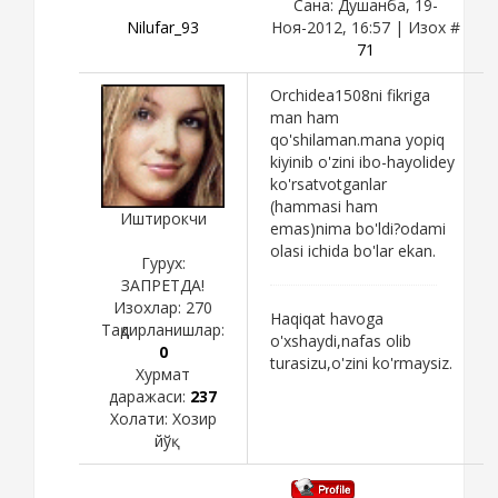
Сана: Душанба, 19-
Nilufar_93
Ноя-2012, 16:57 | Изох #
71
Orchidea1508ni fikriga
man ham
qo'shilaman.mana yopiq
kiyinib o'zini ibo-hayolidey
ko'rsatvotganlar
(hammasi ham
Иштирокчи
emas)nima bo'ldi?odami
olasi ichida bo'lar ekan.
Гурух:
ЗАПРЕТДА!
Изохлар:
270
Haqiqat havoga
Тақдирланишлар:
o'xshaydi,nafas olib
0
turasizu,o'zini ko'rmaysiz.
Хурмат
даражаси:
237
Холати:
Хозир
йўқ