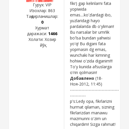
fikr) gap kelinlarni fata
Гурух: VIP
yopiwida
Изохлар:
863
emas....ko'zlardagi ibo,
Тақдирланишлар:
yuzlaridagi hayo
0
pardalarida db o'yliman!
Хурмат
Bu narsalar bir umrlik
даражаси:
1466
bo'lsa bundan yahwisi
Холати:
Хозир
yo'q! Bu digani fata
йўқ
yopmasin dg emas,
wunchaki har kimning
hohiwi o'zida diganim!!!
To'y kunida afsuslarga
o'rin qolmasin!
Добавлено
(18-
Ноя-2012, 11:45)
----------------------------------
-----------
p's:Ledy opa, fikrlarizni
hurmat qilaman, sizning
fikrlarizdan manawu
mazmunni o'zim un
chiqardim! Sizga rahmat!