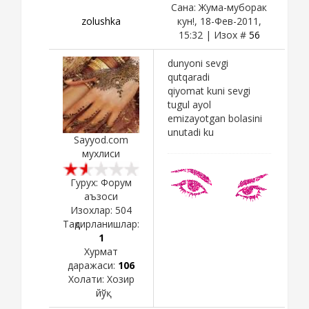
Сана: Жума-муборак
zolushka
кун!, 18-Фев-2011,
15:32 | Изох #
56
dunyoni sevgi
qutqaradi
qiyomat kuni sevgi
tugul ayol
emizayotgan bolasini
unutadi ku
Sayyod.com
мухлиси
Гурух: Форум
аъзоси
Изохлар:
504
Тақдирланишлар:
1
Хурмат
даражаси:
106
Холати:
Хозир
йўқ