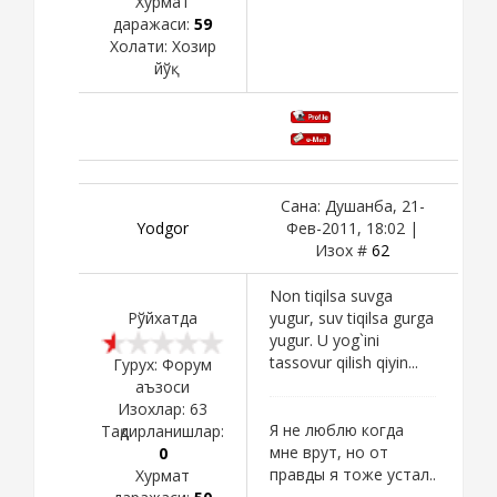
Хурмат
даражаси:
59
Холати:
Хозир
йўқ
Сана: Душанба, 21-
Yodgor
Фев-2011, 18:02 |
Изох #
62
Non tiqilsa suvga
Рўйхатда
yugur, suv tiqilsa gurga
yugur. U yog`ini
tassovur qilish qiyin...
Гурух: Форум
аъзоси
Изохлар:
63
Я не люблю когда
Тақдирланишлар:
мне врут, но от
0
правды я тоже устал..
Хурмат