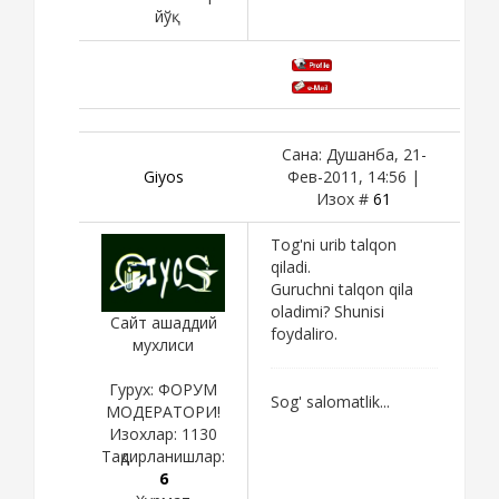
йўқ
Сана: Душанба, 21-
Giyos
Фев-2011, 14:56 |
Изох #
61
Tog'ni urib talqon
qiladi.
Guruchni talqon qila
oladimi? Shunisi
Сайт ашаддий
foydaliro.
мухлиси
Гурух: ФОРУМ
Sog' salomatlik...
МОДЕРАТОРИ!
Изохлар:
1130
Тақдирланишлар:
6