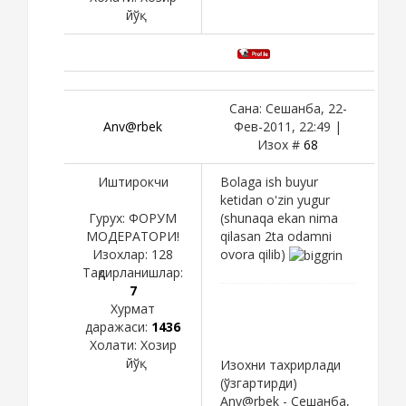
йўқ
Сана: Сешанба, 22-
Anv@rbek
Фев-2011, 22:49 |
Изох #
68
Иштирокчи
Bolaga ish buyur
ketidan o'zin yugur
Гурух: ФОРУМ
(shunaqa ekan nima
МОДЕРАТОРИ!
qilasan 2ta odamni
Изохлар:
128
ovora qilib)
Тақдирланишлар:
7
Хурмат
даражаси:
1436
Холати:
Хозир
йўқ
Изохни тахрирлади
(ўзгартирди)
Anv@rbek
-
Сешанба,