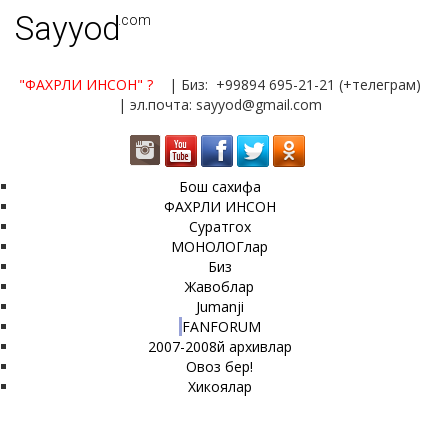
Sayyod
.com
"ФАХРЛИ ИНСОН"
?
| Биз: +99894 695-21-21 (+телеграм)
| эл.почта: sayyod@gmail.com
Бош сахифа
ФАХРЛИ ИНСОН
Суратгох
МОНОЛОГлар
Биз
Жавоблар
Jumanji
FANFORUM
2007-2008й архивлар
Овоз бер!
Хикоялар