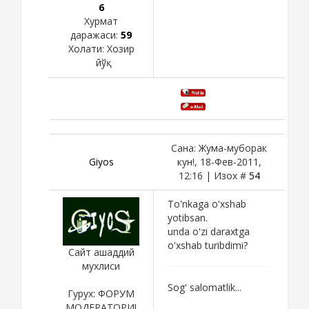
6
Хурмат
даражаси:
59
Холати:
Хозир
йўқ
Сана: Жума-муборак
Giyos
кун!, 18-Фев-2011,
12:16 | Изох #
54
To'nkaga o'xshab
yotibsan.
unda o'zi daraxtga
o'xshab turibdimi?
Сайт ашаддий
мухлиси
Sog' salomatlik...
Гурух: ФОРУМ
МОДЕРАТОРИ!