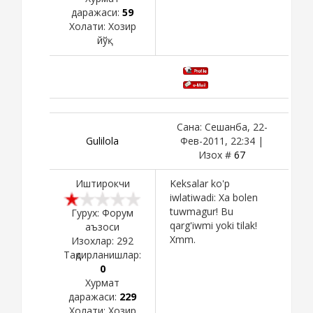
даражаси:
59
Холати:
Хозир
йўқ
Сана: Сешанба, 22-
Gulilola
Фев-2011, 22:34 |
Изох #
67
Иштирокчи
Keksalar ko'p
iwlatiwadi: Xa bolen
tuwmagur! Bu
Гурух: Форум
qarg'iwmi yoki tilak!
аъзоси
Xmm.
Изохлар:
292
Тақдирланишлар:
0
Хурмат
даражаси:
229
Холати:
Хозир