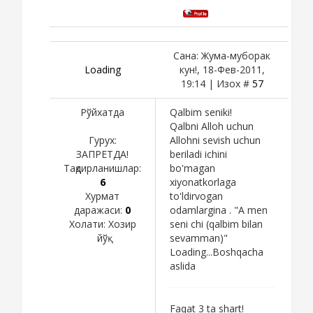
Сана: Жума-муборак
Loading
кун!, 18-Фев-2011,
19:14 | Изох #
57
Рўйхатда
Qalbim seniki!
Qalbni Alloh uchun
Гурух:
Allohni sevish uchun
ЗАПРЕТДА!
beriladi ichini
Тақдирланишлар:
bo'magan
6
xiyonatkorlaga
Хурмат
to'ldirvogan
даражаси:
0
odamlargina . "A men
Холати:
Хозир
seni chi (qalbim bilan
йўқ
sevamman)"
Loading...Boshqacha
aslida
Faqat 3 ta shart!