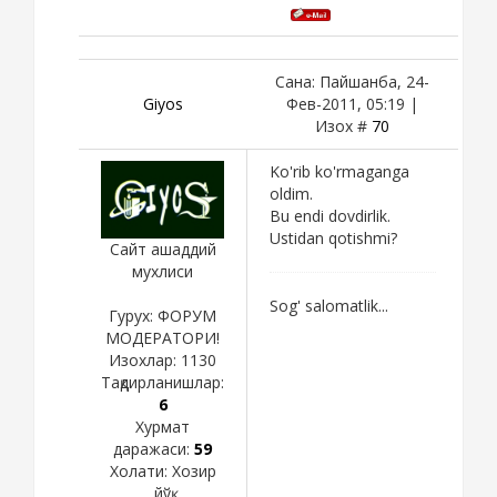
Сана: Пайшанба, 24-
Giyos
Фев-2011, 05:19 |
Изох #
70
Ko'rib ko'rmaganga
oldim.
Bu endi dovdirlik.
Ustidan qotishmi?
Сайт ашаддий
мухлиси
Sog' salomatlik...
Гурух: ФОРУМ
МОДЕРАТОРИ!
Изохлар:
1130
Тақдирланишлар:
6
Хурмат
даражаси:
59
Холати:
Хозир
йўқ