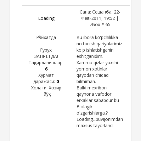
Сана: Сешанба, 22-
Loading
Фев-2011, 19:52 |
Изох #
65
Рўйхатда
Bu ibora ko'pchilikka
no tanish qariyalarimiz
Гурух:
ko'p ishlatishganini
ЗАПРЕТДА!
eshitganidim.
Тақдирланишлар:
Xamma qizlar yaxshi
6
yomon xotinlar
Хурмат
qayodan chiqadi
даражаси:
0
bilmiman.
Холати:
Хозир
Balki mexribon
йўқ
qaynona vafodor
erkaklar sababdur bu
Biolagik
o'zgarishlarga.?
Loading...buvijonimdan
maxsus tayorlandi.