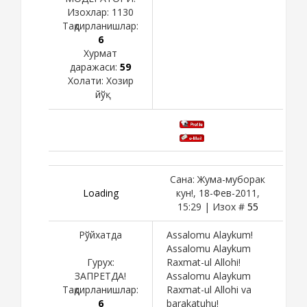
Изохлар:
1130
Тақдирланишлар:
6
Хурмат
даражаси:
59
Холати:
Хозир
йўқ
Сана: Жума-муборак
Loading
кун!, 18-Фев-2011,
15:29 | Изох #
55
Рўйхатда
Assalomu Alaykum!
Assalomu Alaykum
Гурух:
Raxmat-ul Allohi!
ЗАПРЕТДА!
Assalomu Alaykum
Тақдирланишлар:
Raxmat-ul Allohi va
6
barakatuhu!