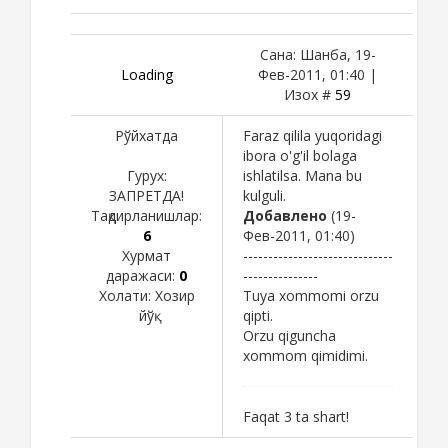
Сана: Шанба, 19-
Loading
Фев-2011, 01:40 |
Изох #
59
Рўйхатда
Faraz qilila yuqoridagi
ibora o'g'il bolaga
Гурух:
ishlatilsa. Mana bu
ЗАПРЕТДА!
kulguli.
Тақдирланишлар:
Добавлено
(19-
6
Фев-2011, 01:40)
Хурмат
------------------------------
даражаси:
0
---------------
Холати:
Хозир
Tuya xommomi orzu
йўқ
qipti.
Orzu qiguncha
xommom qimidimi.
Faqat 3 ta shart!