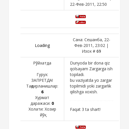
22-Фев-2011, 22:50
Сана: Сешанба, 22-
Loading
Фев-2011, 23:02 |
Изох #
69
Рўйхатда
Dunyoda bir dona qiz
qolsayam Zargarga ish
Гурух:
topiladi.
ЗАПРЕТДА!
bu vaziyatda yo zargar
Тақдирланишлар:
topilmidi yoki zargarlik
6
qilishga xoxish.
Хурмат
даражаси:
0
Холати:
Хозир
Faqat 3 ta shart!
йўқ