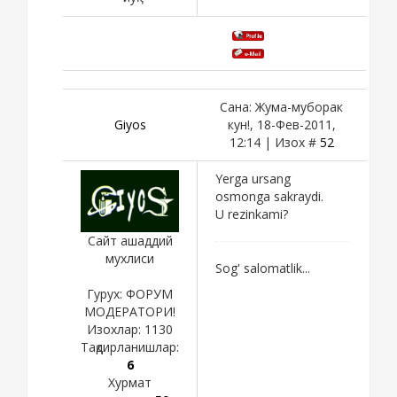
Сана: Жума-муборак
Giyos
кун!, 18-Фев-2011,
12:14 | Изох #
52
Yerga ursang
osmonga sakraydi.
U rezinkami?
Сайт ашаддий
мухлиси
Sog' salomatlik...
Гурух: ФОРУМ
МОДЕРАТОРИ!
Изохлар:
1130
Тақдирланишлар:
6
Хурмат