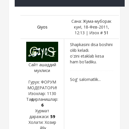
Сана: Жума-муборак
Giyos
кун!, 18-Фев-2011,
12:13 | Изох #
51
Shapkasini disa boshini
olib keladi.
o'zini etaklab kesa
ham bo'ladiku.
Сайт ашаддий
мухлиси
Sog' salomatlik...
Гурух: ФОРУМ
МОДЕРАТОРИ!
Изохлар:
1130
Тақдирланишлар:
6
Хурмат
даражаси:
59
Холати:
Хозир
йўқ