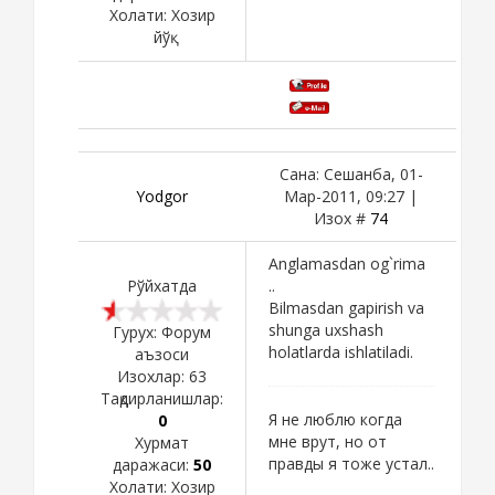
Холати:
Хозир
йўқ
Сана: Сешанба, 01-
Yodgor
Мар-2011, 09:27 |
Изох #
74
Anglamasdan og`rima
Рўйхатда
..
Bilmasdan gapirish va
shunga uxshash
Гурух: Форум
holatlarda ishlatiladi.
аъзоси
Изохлар:
63
Тақдирланишлар:
Я не люблю когда
0
мне врут, но от
Хурмат
правды я тоже устал..
даражаси:
50
Холати:
Хозир