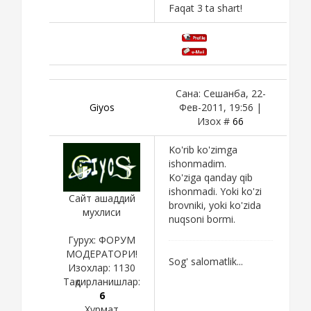
Faqat 3 ta shart!
Сана: Сешанба, 22-
Giyos
Фев-2011, 19:56 |
Изох #
66
Ko'rib ko'zimga
ishonmadim.
Ko'ziga qanday qib
ishonmadi. Yoki ko'zi
Сайт ашаддий
brovniki, yoki ko'zida
мухлиси
nuqsoni bormi.
Гурух: ФОРУМ
МОДЕРАТОРИ!
Sog' salomatlik...
Изохлар:
1130
Тақдирланишлар:
6
Хурмат