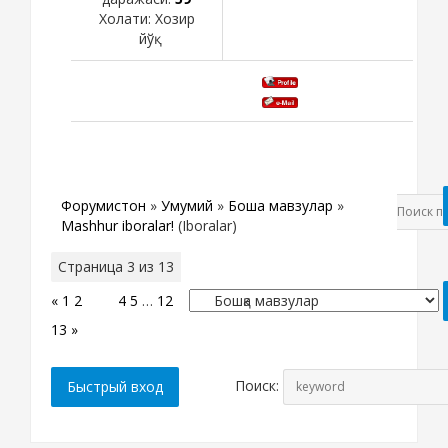
Холати:
Хозир
йўқ
Форумистон
»
Умумий
»
Бошқа мавзулар
»
Mashhur iboralar!
(Iboralar)
Страница
3
из
13
«
1
2
3
4
5
…
12
13
»
Поиск: