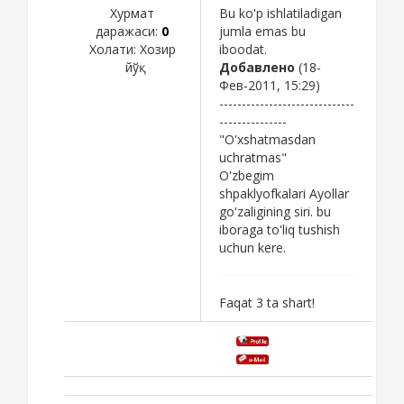
Хурмат
Bu ko'p ishlatiladigan
даражаси:
0
jumla emas bu
Холати:
Хозир
iboodat.
йўқ
Добавлено
(18-
Фев-2011, 15:29)
------------------------------
---------------
"O'xshatmasdan
uchratmas"
O'zbegim
shpaklyofkalari Ayollar
go'zaligining siri. bu
iboraga to'liq tushish
uchun kere.
Faqat 3 ta shart!