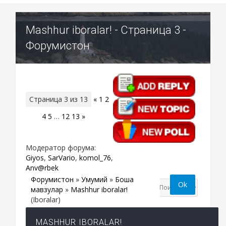
Mashhur iboralar! - Страница 3 -
Форумистон
Страница
3
из
13
«
1
2
3
4
5
…
12
13
»
Модератор форума:
Giyos
,
SarVario
,
komol_76
,
Anv@rbek
Форумистон
»
Умумий
»
Бошқа
мавзулар
»
Mashhur iboralar!
(Iboralar)
MASHHUR IBORALAR!