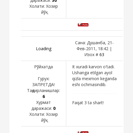
даражаси:
50
Холати:
Хозир
йўқ
Сана: Душанба, 21-
Loading
Фев-2011, 18:42 |
Изох #
63
Рўйхатда
It xuradi karvon o'tadi.
Ushanga etilgan ayol
Гурух:
qizla mexmon keganda
ЗАПРЕТДА!
eshi ochmasindib.
Тақдирланишлар:
6
Хурмат
Faqat 3 ta shart!
даражаси:
0
Холати:
Хозир
йўқ