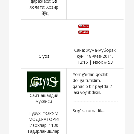
даражаси:
59
Холати:
Хозир
йўқ
Сана: Жума-муборак
Giyos
кун!, 18-Фев-2011,
12:15 | Изох #
53
Yomg'irdan qochib
do'lga tutildim.
qanaqib bir paytda 2
lasi yog'ibdikin.
Сайт ашаддий
мухлиси
Sog' salomatlik...
Гурух: ФОРУМ
МОДЕРАТОРИ!
Изохлар:
1130
Тақдирланишлар: