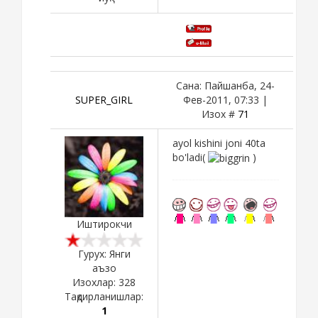
Сана: Пайшанба, 24-
SUPER_GIRL
Фев-2011, 07:33 |
Изох #
71
ayol kishini joni 40ta
bo'ladi(
)
Иштирокчи
Гурух: Янги
аъзо
Изохлар:
328
Тақдирланишлар:
1