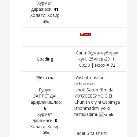
Хурмат
даражаси:
41
Холати:
Хозир
йўқ
Сана: Жума-муборак
Loading
кун!, 25-Фев-2011,
00:30 | Изох #
72
Рўйхатда
o'xshatmasdan
uchratmas.
Гурух:
Isboti Sarob filimida.
ЗАПРЕТДА!
YO'G'EEEE? YO'G'E!
Тақдирланишлар:
Chunish qiyin! Gapimga
6
ishonmadimi yo'ki
Хурмат
tastiqladimi.
даражаси:
0
Холати:
Хозир
йўқ
Faqat 3 ta shart!