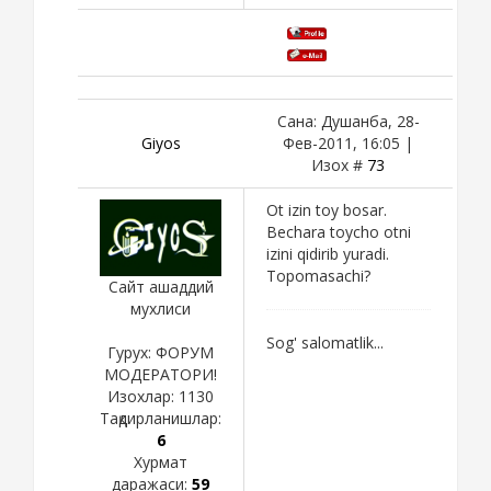
Сана: Душанба, 28-
Giyos
Фев-2011, 16:05 |
Изох #
73
Ot izin toy bosar.
Bechara toycho otni
izini qidirib yuradi.
Topomasachi?
Сайт ашаддий
мухлиси
Sog' salomatlik...
Гурух: ФОРУМ
МОДЕРАТОРИ!
Изохлар:
1130
Тақдирланишлар:
6
Хурмат
даражаси:
59