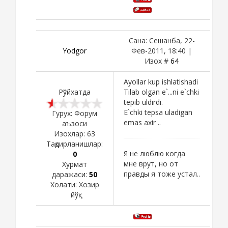
Сана: Сешанба, 22-
Yodgor
Фев-2011, 18:40 |
Изох #
64
Ayollar kup ishlatishadi
Рўйхатда
Tilab olgan e`...ni e`chki
tepib uldirdi.
E`chki tepsa uladigan
Гурух: Форум
emas axir ..
аъзоси
Изохлар:
63
Тақдирланишлар:
Я не люблю когда
0
мне врут, но от
Хурмат
правды я тоже устал..
даражаси:
50
Холати:
Хозир
йўқ