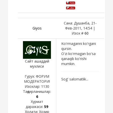
Сана: Душанба, 21-
Giyos
Фев-2011, 14:54 |
Изох #
60
Ko'rmaganni ko'rgani
qursin.
O'zi ko'rmagan bo'sa
qanaqib ko'rishi
Сайт ашаддий
mumkin.
мухлиси
Гурух: ФОРУМ
Sog' salomatlik...
МОДЕРАТОРИ!
Изохлар:
1130
Тақдирланишлар:
6
Хурмат
даражаси:
59
Холати:
Хозир