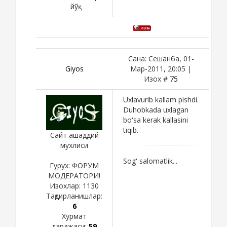
йўқ
Сана: Сешанба, 01-
Giyos
Мар-2011, 20:05 |
Изох #
75
Uxlavurib kallam pishdi.
Duhobkada uxlagan
bo'sa kerak kallasini
tiqib.
Сайт ашаддий
мухлиси
Sog' salomatlik...
Гурух: ФОРУМ
МОДЕРАТОРИ!
Изохлар:
1130
Тақдирланишлар:
6
Хурмат
даражаси:
59