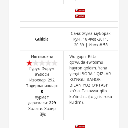
Сана: Жума-муборак
Gulilola
кун!, 18-Фев-2011,
20:39 | Изох #
58
Иштирокчи
Wu gapni Bitta
qo'wuda ewitdimu
hayron qoldim. Yana
Гурух: Форум
yengi IBORA " QIZLAR
аъзоси
KO'NGLI BAHOR
Изохлар:
292
BILAN YOZ O'RTASI"
Тақдирланишлар:
zo'r a! Tasavvur qilib
0
ko'rinchi... (to'g'risi rosa
Хурмат
kuldim).
даражаси:
229
Холати:
Хозир
йўқ