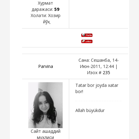
Хурмат
даражаси:
59
Холати:
Хозир
йўқ
Сана: Сешанба, 14-
Parvina
Июн-2011, 12:44 |
Изох #
235
Tatar bor joyda xatar
bor!
Allah büyükdur
Сайт ашаддий
мухлиси