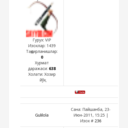
Гурух: VIP
Изохлар:
1439
Тақдирланишлар:
0
Хурмат
даражаси:
638
Холати:
Хозир
йўқ
Сана: Пайшанба, 23-
Gulilola
Июн-2011, 15:25 |
Изох #
236