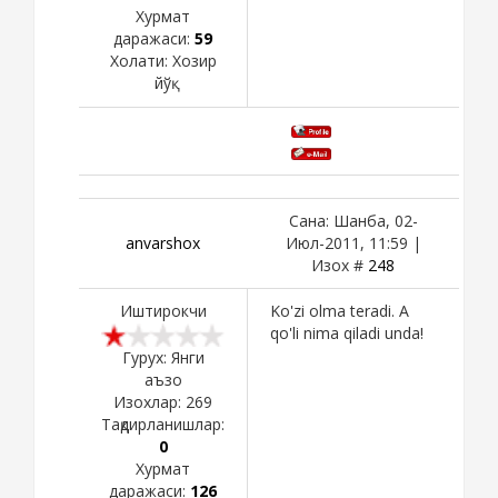
Хурмат
даражаси:
59
Холати:
Хозир
йўқ
Сана: Шанба, 02-
anvarshox
Июл-2011, 11:59 |
Изох #
248
Иштирокчи
Ko'zi olma teradi. A
qo'li nima qiladi unda!
Гурух: Янги
аъзо
Изохлар:
269
Тақдирланишлар:
0
Хурмат
даражаси:
126