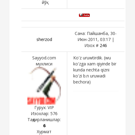
йўқ
Сана: Пайшанба, 30-
sherzod
Июн-2011, 03:17 |
Изох #
246
Sayyod.com
Ko'z uruwtirdik. (wu
мухлиси
ko'zga xam qiyinde bir
kunda nechta qizni
ko'zi b.n uruwadi
bechora)
Гурух: VIP
Изохлар:
576
Тақдирланишлар:
6
Хурмат