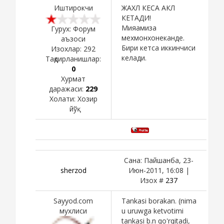
Иштирокчи
ЖАХЛ КЕСА АКЛ
КЕТАДИ!
Мияамиза
Гурух: Форум
мехмонхонеканде.
аъзоси
Бири кетса иккинчиси
Изохлар:
292
келади.
Тақдирланишлар:
0
Хурмат
даражаси:
229
Холати:
Хозир
йўқ
Сана: Пайшанба, 23-
sherzod
Июн-2011, 16:08 |
Изох #
237
Sayyod.com
Tankasi borakan. (nima
мухлиси
u uruwga ketvotimi
tankasi b.n qo'rqitadi,