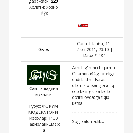
даражаси:
229
Холати:
Хозир
йўқ
Сана: Шанба, 11-
Giyos
Июн-2011, 23:10 |
Изох #
234
Achchig'imni chiqarma.
Odamni a44ig'i borligini
endi bildim. Faras
qilamiz ofisantga a4iq
Сайт ашаддий
olib keling disa kelib
мухлиси
qo'lini ovqatga tiqib
ketsa.
Гурух: ФОРУМ
МОДЕРАТОРИ!
Изохлар:
1130
Sog' salomatlik...
Тақдирланишлар:
6