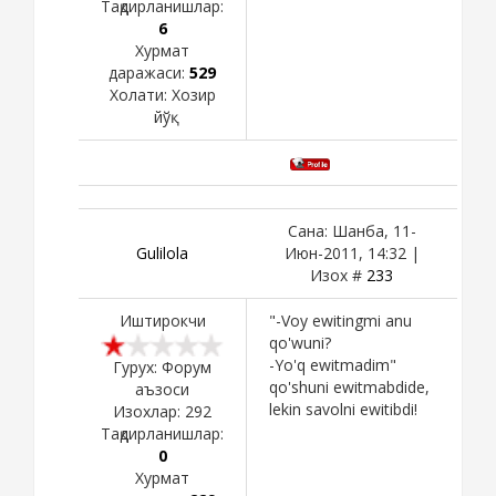
Тақдирланишлар:
6
Хурмат
даражаси:
529
Холати:
Хозир
йўқ
Сана: Шанба, 11-
Gulilola
Июн-2011, 14:32 |
Изох #
233
Иштирокчи
"-Voy ewitingmi anu
qo'wuni?
-Yo'q ewitmadim"
Гурух: Форум
qo'shuni ewitmabdide,
аъзоси
lekin savolni ewitibdi!
Изохлар:
292
Тақдирланишлар:
0
Хурмат