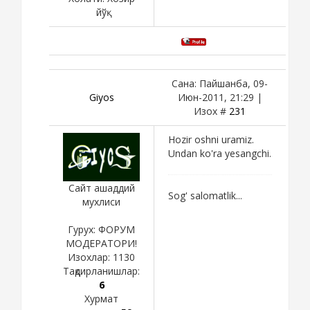
йўқ
Сана: Пайшанба, 09-
Giyos
Июн-2011, 21:29 |
Изох #
231
Hozir oshni uramiz.
Undan ko'ra yesangchi.
Сайт ашаддий
Sog' salomatlik...
мухлиси
Гурух: ФОРУМ
МОДЕРАТОРИ!
Изохлар:
1130
Тақдирланишлар:
6
Хурмат