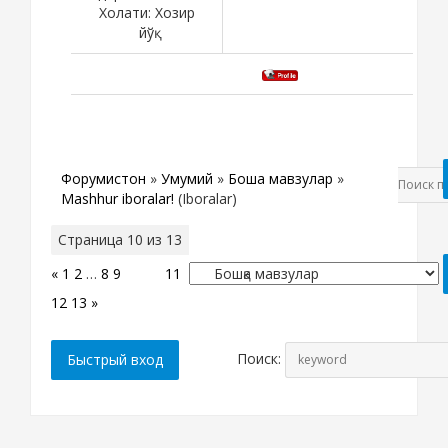
Холати:
Хозир
йўқ
Форумистон
»
Умумий
»
Бошқа мавзулар
»
Mashhur iboralar!
(Iboralar)
Страница
10
из
13
«
1
2
…
8
9
10
11
12
13
»
Поиск: