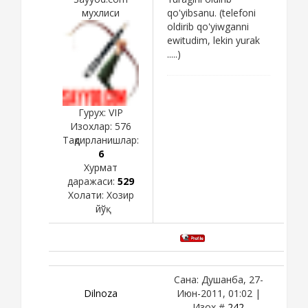
мухлиси
qo'yibsanu. (telefoni
oldirib qo'yiwganni
ewitudim, lekin yurak
.....)
Гурух: VIP
Изохлар:
576
Тақдирланишлар:
6
Хурмат
даражаси:
529
Холати:
Хозир
йўқ
Сана: Душанба, 27-
Dilnoza
Июн-2011, 01:02 |
Изох #
242