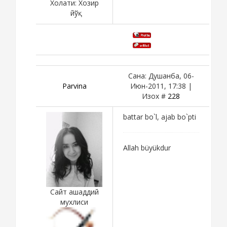
Холати:
Хозир
йўқ
Сана: Душанба, 06-
Parvina
Июн-2011, 17:38 |
Изох #
228
battar bo`l, ajab bo`pti
Allah büyükdur
Сайт ашаддий
мухлиси