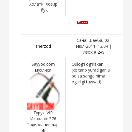
Холати:
Хозир
йўқ
Сана: Шанба, 02-
sherzod
Июл-2011, 12:04 |
Изох #
249
Sayyod.com
Qulog'i og'irakan.
мухлиси
(ko'tarib yuradigan u
bo'sa sanga nima
og'irligi tuwvati)
Гурух: VIP
Изохлар:
576
Тақдирланишлар:
6