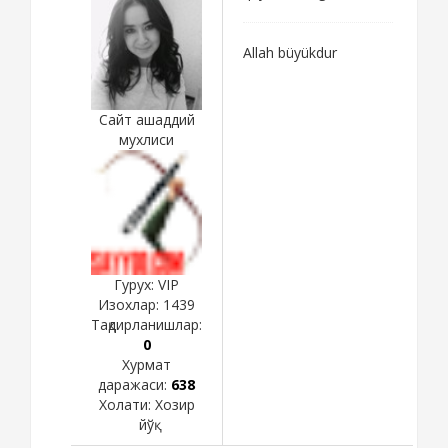
Allah büyükdur
Сайт ашаддий
мухлиси
Гурух: VIP
Изохлар:
1439
Тақдирланишлар:
0
Хурмат
даражаси:
638
Холати:
Хозир
йўқ