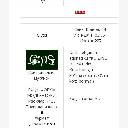
Сана: Шанба, 04-
Giyos
Июн-2011, 03:35 |
Изох #
227
Urilib ketganda
etishadiku "KO'ZING
BORMI" dib.
Ko;zi borligini
Сайт ашаддий
ko'rmayaptimi, O'zini
мухлиси
ko'zi bormi)))
Гурух: ФОРУМ
МОДЕРАТОРИ!
Sog' salomatlik...
Изохлар:
1130
Тақдирланишлар:
6
Хурмат
даражаси:
59