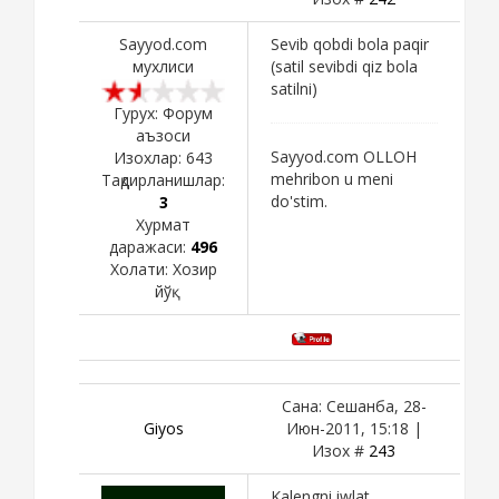
Sayyod.com
Sevib qobdi bola paqir
мухлиси
(satil sevibdi qiz bola
satilni)
Гурух: Форум
аъзоси
Sayyod.com OLLOH
Изохлар:
643
mehribon u meni
Тақдирланишлар:
do'stim.
3
Хурмат
даражаси:
496
Холати:
Хозир
йўқ
Сана: Сешанба, 28-
Giyos
Июн-2011, 15:18 |
Изох #
243
Kalengni iwlat.