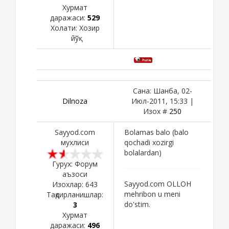
Хурмат
даражаси:
529
Холати:
Хозир
йўқ
Сана: Шанба, 02-
Dilnoza
Июл-2011, 15:33 |
Изох #
250
Sayyod.com
Bolamas balo (balo
мухлиси
qochadi xozirgi
bolalardan)
Гурух: Форум
аъзоси
Sayyod.com OLLOH
Изохлар:
643
mehribon u meni
Тақдирланишлар:
do'stim.
3
Хурмат
даражаси:
496