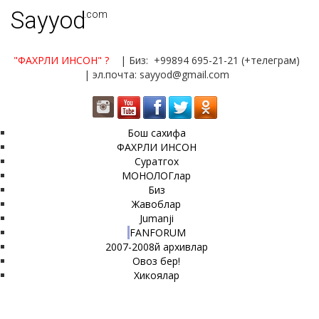
Sayyod
.com
"ФАХРЛИ ИНСОН"
?
| Биз: +99894 695-21-21 (+телеграм)
| эл.почта: sayyod@gmail.com
Бош сахифа
ФАХРЛИ ИНСОН
Суратгох
МОНОЛОГлар
Биз
Жавоблар
Jumanji
FANFORUM
2007-2008й архивлар
Овоз бер!
Хикоялар