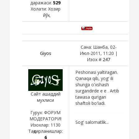
даражаси:
529
Холати:
Хозир
йўқ
Сана: Шанба, 02-
Giyos
Июл-2011, 11:20 |
Изох #
247
Peshonasi yaltiragan.
Qanaqa qib, yog' ili
shunga o'xshash
surgandirde e e . Artib
Сайт ашаддий
tawasa qurigan
мухлиси
shaftoli bo'ladi.
Гурух: ФОРУМ
МОДЕРАТОРИ!
Sog' salomatlik...
Изохлар:
1130
Тақдирланишлар:
6