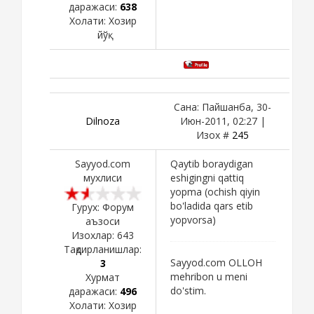
даражаси:
638
Холати:
Хозир
йўқ
Сана: Пайшанба, 30-
Dilnoza
Июн-2011, 02:27 |
Изох #
245
Sayyod.com
Qaytib boraydigan
мухлиси
eshigingni qattiq
yopma (ochish qiyin
bo'ladida qars etib
Гурух: Форум
yopvorsa)
аъзоси
Изохлар:
643
Тақдирланишлар:
Sayyod.com OLLOH
3
mehribon u meni
Хурмат
do'stim.
даражаси:
496
Холати:
Хозир