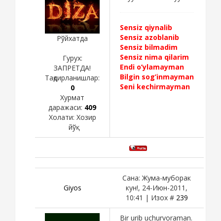
Sensiz qiynalib
Sensiz azoblanib
Рўйхатда
Sensiz bilmadim
Sensiz nima qilarim
Гурух:
Endi o’ylamayman
ЗАПРЕТДА!
Bilgin sog’inmayman
Тақдирланишлар:
Seni kechirmayman
0
Хурмат
даражаси:
409
Холати:
Хозир
йўқ
Сана: Жума-муборак
Giyos
кун!, 24-Июн-2011,
10:41 | Изох #
239
Bir urib uchurvoraman.