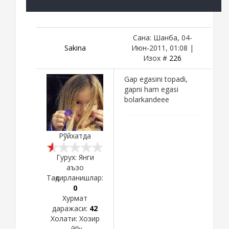
Сана: Шанба, 04-
Sakina
Июн-2011, 01:08 |
Изох #
226
Gap egasini topadi,
gapni ham egasi
bolarkandeee
Рўйхатда
Гурух: Янги
аъзо
Тақдирланишлар:
0
Хурмат
даражаси:
42
Холати:
Хозир
йўқ