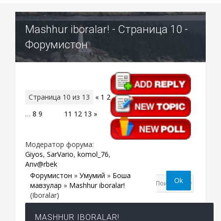
Mashhur iboralar! - Страница 10 -
Форумистон
Страница
10
из
13
«
1
2
…
8
9
10
11
12
13
»
Модератор форума:
Giyos
,
SarVario
,
komol_76
,
Anv@rbek
Форумистон
»
Умумий
»
Бошқа
мавзулар
»
Mashhur iboralar!
(Iboralar)
MASHHUR IBORALAR!