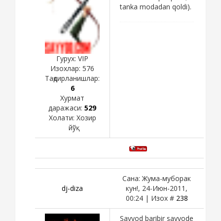
tanka modadan qoldi).
Гурух: VIP
Изохлар:
576
Тақдирланишлар:
6
Хурмат
даражаси:
529
Холати:
Хозир
йўқ
Сана: Жума-муборак
dj-diza
кун!, 24-Июн-2011,
00:24 | Изох #
238
Sayyod baribir sayyode