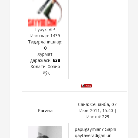
Гурух: VIP
Изохлар:
1439
Тақдирланишлар:
0
Хурмат
даражаси:
638
Холати:
Хозир
йўқ
Сана: Сешанба, 07-
Parvina
Июн-2011, 15:40 |
Изох #
229
papugaymian? Gapni
qaytaveradigan un