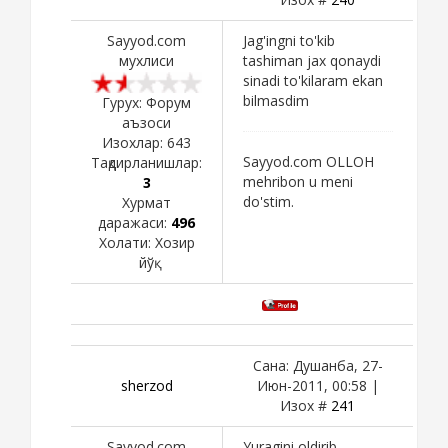
Sayyod.com
Jag'ingni to'kib
мухлиси
tashiman jax qonaydi
sinadi to'kilaram ekan
bilmasdim
Гурух: Форум
аъзоси
Изохлар:
643
Sayyod.com OLLOH
Тақдирланишлар:
mehribon u meni
3
do'stim.
Хурмат
даражаси:
496
Холати:
Хозир
йўқ
Сана: Душанба, 27-
sherzod
Июн-2011, 00:58 |
Изох #
241
Sayyod.com
Yuragini oldirib