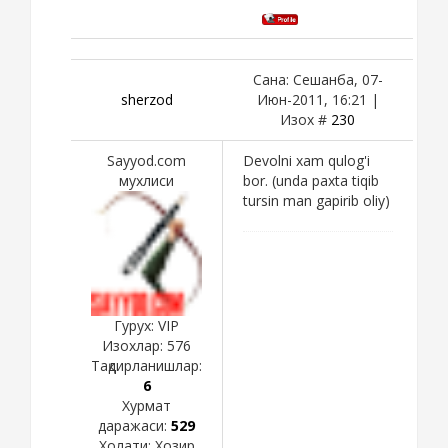
Сана: Сешанба, 07-
sherzod
Июн-2011, 16:21 |
Изох #
230
Sayyod.com
Devolni xam qulog'i
мухлиси
bor. (unda paxta tiqib
tursin man gapirib oliy)
Гурух: VIP
Изохлар:
576
Тақдирланишлар:
6
Хурмат
даражаси:
529
Холати:
Хозир