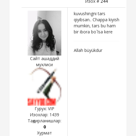
Изох #
244
kuvushingni tars
qiyibsan.. Chappa kiyish
mumkin, tars bu ham
bir ibora bo`lsa kere
Allah büyükdur
Сайт ашаддий
мухлиси
Гурух: VIP
Изохлар:
1439
Тақдирланишлар:
0
Хурмат