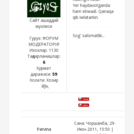
Yer haydavotganda
ham etiwadi. Qanaqa
qib iwlatarkin.
Сайт ашаддий
мухлиси
Sog' salomatlik...
Гурух: ФОРУМ
МОДЕРАТОРИ!
Изохлар:
1130
Тақдирланишлар:
6
Хурмат
даражаси:
59
Холати:
Хозир
йўқ
Сана: Чоршанба, 29-
Parvina
Июн-2011, 15:50 |