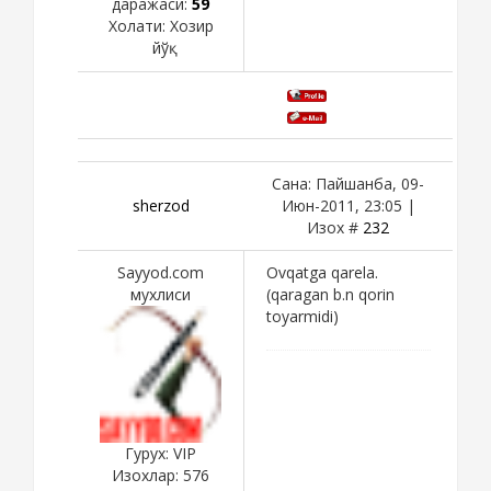
даражаси:
59
Холати:
Хозир
йўқ
Сана: Пайшанба, 09-
sherzod
Июн-2011, 23:05 |
Изох #
232
Sayyod.com
Ovqatga qarela.
мухлиси
(qaragan b.n qorin
toyarmidi)
Гурух: VIP
Изохлар:
576