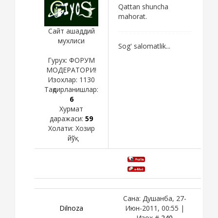
Qattan shuncha
mahorat.
Сайт ашаддий
мухлиси
Sog' salomatlik...
Гурух: ФОРУМ
МОДЕРАТОРИ!
Изохлар:
1130
Тақдирланишлар:
6
Хурмат
даражаси:
59
Холати:
Хозир
йўқ
Сана: Душанба, 27-
Dilnoza
Июн-2011, 00:55 |
Изох #
240