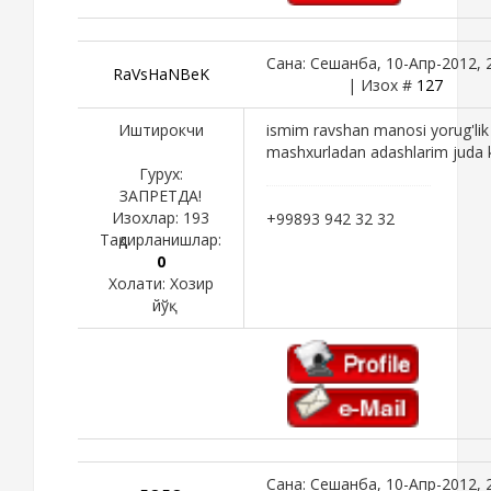
Сана: Сешанба, 10-Апр-2012, 
RaVsHaNBeK
| Изох #
127
Иштирокчи
ismim ravshan manosi yorug'lik
mashxurladan adashlarim juda 
Гурух:
ЗАПРЕТДА!
Изохлар:
193
+99893 942 32 32
Тақдирланишлар:
0
Холати:
Хозир
йўқ
Сана: Сешанба, 10-Апр-2012, 