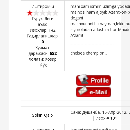
Иштирокчи
mani xam ismim uzimga yoqadi
ma'nosi ham ajoyib Azamxon-
degani
Гурух: Янги
mashxurlani bilmayman,lekin b
аъзо
siymoladan adashim bor Maxd
Изохлар:
142
A'zam!
Тақдирланишлар:
0
Хурмат
chelsea chempion...
даражаси:
652
Холати:
Хозир
йўқ
Сана: Душанба, 16-Апр-2012, 
Sokin_Qalb
| Изох #
131
Иштирокчи
Ismimi manosi nozli qalb