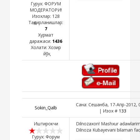
Гурух: ФОРУМ
МОДЕРАТОРИ!
Изохлар:
128
Тақдирланишлар:
7
Хурмат
даражаси:
1436
Холати:
Хозир
йўқ
Сана: Сешанба, 17-Апр-2012, 
Sokin_Qalb
| Изох #
133
Иштирокчи
Dilnozaxon! Mashxur adawlari
Dilnoza Kubayevani bilaman faq
Гурух: Форум