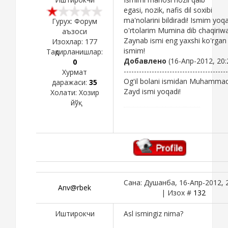
egasi, nozik, nafis dil soxibi
ma'nolarini bildiradi! Ismim yoqa
Гурух: Форум
o'rtolarim Mumina dib chaqiriwa
аъзоси
Zaynab ismi eng yaxshi ko'rgan
Изохлар:
177
ismim!
Тақдирланишлар:
Добавлено
(16-Апр-2012, 20:
0
-----------------------------------------
Хурмат
Og'il bolani ismidan Muhamma
даражаси:
35
Zayd ismi yoqadi!
Холати:
Хозир
йўқ
Сана: Душанба, 16-Апр-2012, 
Anv@rbek
| Изох #
132
Иштирокчи
Asl ismingiz nima?