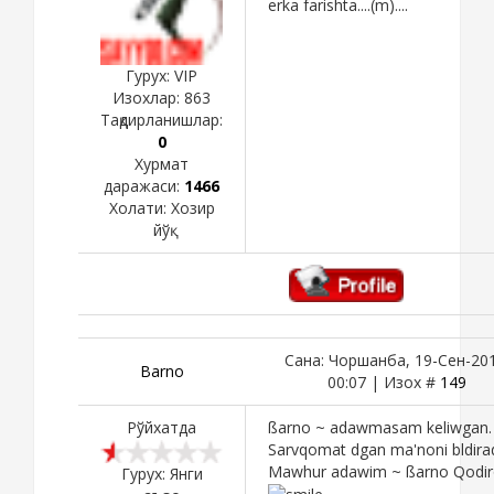
erka farishta....(m)....
Гурух: VIP
Изохлар:
863
Тақдирланишлар:
0
Хурмат
даражаси:
1466
Холати:
Хозир
йўқ
Сана: Чоршанба, 19-Сен-201
Barno
00:07 | Изох #
149
Рўйхатда
ßarno ~ adawmasam keliwgan. .
Sarvqomat dgan ma'noni bldiradi.
Mawhur adawim ~ ßarno Qodi
Гурух: Янги