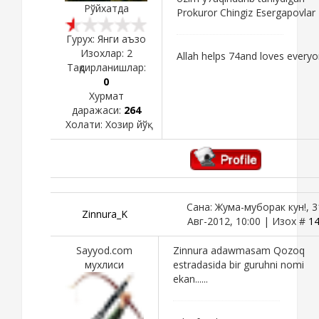
Рўйхатда
Prokuror Chingiz Esergapovlar
Гурух: Янги аъзо
Изохлар:
2
Allah helps 74and loves every
Тақдирланишлар:
0
Хурмат
даражаси:
264
Холати:
Хозир йўқ
Сана: Жума-муборак кун!, 3
Zinnura_K
Авг-2012, 10:00 | Изох #
1
Sayyod.com
Zinnura adawmasam Qozoq
мухлиси
estradasida bir guruhni nomi
ekan......