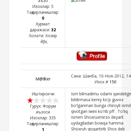
аъзо
Изохлар:
5
Тақдирланишлар:
0
Хурмат
даражаси:
32
Холати:
Хозир
йўқ
Сана: Шанба, 10-Ноя-2012, 14
M@$ter
Изох #
150
Иштирокчи
Ism bilmadimu odami qandeligi
bildirmasa kerey ko'p guvox
bo'lganman bunga chiroyli ism
Гурух: Форум
qivotgan iwini ko'rib pff . To'liq
аъзоси
Ismim Shoxruxmirzo deyarli
Изохлар:
335
uydagiladan bowqa hamma
Тақдирланишлар:
Shoxruh qisqartirib Shox deb
1