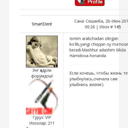
Сана: Сешанба, 26-Июн-201
SmartDent
00:26 | Изох #
145
Ismim arabchadan olingan
bo'lib,yangi chiqqan oy ma'nosi
beradi.Mashhur adashim Xilola
Hamidova-honanda
Энг қадрли
Если хочешь, чтобы жизнь т
форумдош!
улыбнулась,сначала сам
улыбнись жизни:)
Гурух: VIP
Изохлар:
211