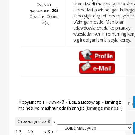
chaqiriwadi ma'nosi yuzida shox
Хурмат
alomatlari zoxir bo'lgan keliwga
даражаси:
205
zebo yigit degani fors tojiycha 
Холати:
Хозир
o'zimga mosde. Man bilan
йўқ
adawdowla chuda ko'p tarixiy
waxsladan Amir Temurning ken
o'g'li qolganlani bilseyla kerey.
Форумистон
»
Умумий
»
Бошқа мавзулар
»
Ismingiz
ma'nosi va mashhur adashlaringiz
(Ismingiz ma'nosi?)
Страница
6
из
8
«
1
2
…
4
5
6
7
8
»