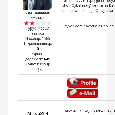
Ismimni buvam qo'yganlar buyu
shoir Oybekni ug'illarini ismi Be
bo'lganlar ushanga. Qo'yganlar.
Сайт ашаддий
мухлиси
Sayyod.com hayotim bir bo'lagi.
Гурух: Форум
аъзоси
Изохлар:
1565
Тақдирланишлар:
0
Хурмат
даражаси:
649
Холати:
Хозир
йўқ
Сана: Якшанба, 22-Апр-2012, 
Dilnoza0514