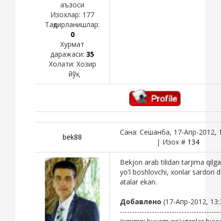
аъзоси
Изохлар:
177
Тақдирланишлар:
0
Хурмат
даражаси:
35
Холати:
Хозир
йўқ
Сана: Сешанба, 17-Апр-2012, 
bek88
| Изох #
134
Bekjon arab tilidan tarjima qilg
yo'l boshlovchi, xonlar sardori 
atalar ekan.
Добавлено
(17-Апр-2012, 13:
-----------------------------------------