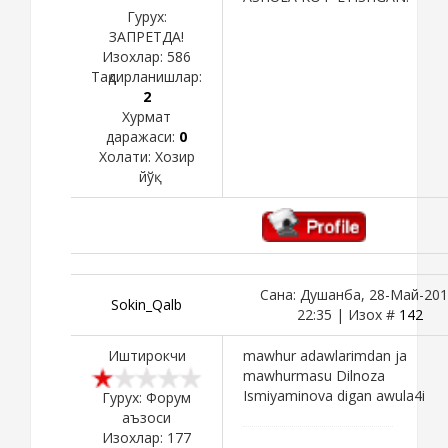
Гурух:
ЗАПРЕТДА!
Изохлар:
586
Тақдирланишлар:
2
Хурмат
даражаси:
0
Холати:
Хозир
йўқ
Сана: Душанба, 28-Май-201
Sokin_Qalb
22:35 | Изох #
142
Иштирокчи
mawhur adawlarimdan ja
mawhurmasu Dilnoza
Ismiyaminova digan awula4i
Гурух: Форум
аъзоси
Изохлар:
177