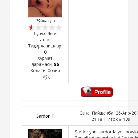
Рўйхатда
Гурух: Янги
аъзо
Тақдирланишлар:
0
Хурмат
даражаси:
86
Холати:
Хозир
йўқ
Сана: Пайшанба, 26-Апр-201
Sardor_T
21:18 | Изох #
139
Sardor yani sardorda yo'l bowlo
Taniqli odamlardan biri Sayyod