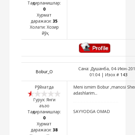
Тақдирланишлар:
0
Хурмат
даражаси:
35
Холати:
Хозир
йўқ
Сана: Душанба, 04-Июн-201
Bobur_O
01:04 | Изох #
143
Рўйхатда
Meni ismim Bobur ,manosi She
adashlarim...
Гурух: Янги
аъзо
SАYYODGА OMАD
Тақдирланишлар:
0
Хурмат
даражаси:
38