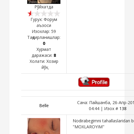
Рўйхатда
Гурух: Форум
аъзоси
Изохлар:
59
Тақдирланишлар:
0
Хурмат
даражаси:
8
Холати:
Хозир
йўқ
Сана: Пайшанба, 26-Апр-201
Belle
04:44 | Изох #
138
Nodirabegimni tahallaslaridan bi
"MOXLAROYIM"