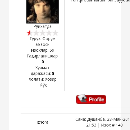
Рўйхатда
Гурух: Форум
аъзоси
Изохлар:
59
Тақдирланишлар:
0
Хурмат
даражаси:
8
Холати:
Хозир
йўқ
Сана: Душанба, 28-Май-201
Izhora
21:53 | Изох #
140