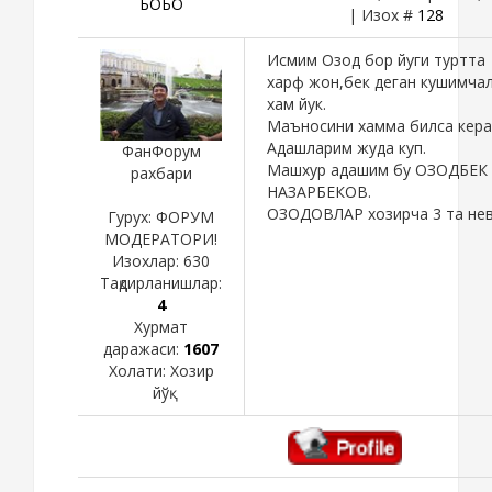
БОБО
| Изох #
128
Исмим Озод бор йуги туртта
харф жон,бек деган кушимча
хам йук.
Маъносини хамма билса кера
Адашларим жуда куп.
ФанФорум
Машхур адашим бу ОЗОДБЕК
рахбари
НАЗАРБЕКОВ.
ОЗОДОВЛАР хозирча 3 та не
Гурух: ФОРУМ
МОДЕРАТОРИ!
Изохлар:
630
Тақдирланишлар:
4
Хурмат
даражаси:
1607
Холати:
Хозир
йўқ