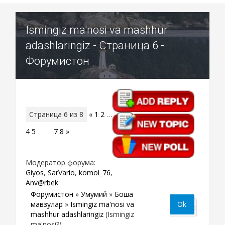
Ismingiz ma'nosi va mashhur
adashlaringiz - Страница 6 -
Форумистон
Страница
6
из
8
«
1
2
…
4
5
6
7
8
»
Модератор форума:
Giyos
,
SarVario
,
komol_76
,
Anv@rbek
Форумистон
»
Умумий
»
Бошқа
мавзулар
»
Ismingiz ma'nosi va
mashhur adashlaringiz
(Ismingiz
ma'nosi?)