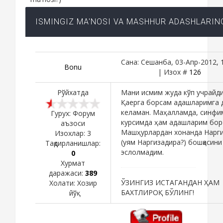
ISMINGIZ MA'NOSI VA MASHHUR ADASHLARIN
Сана: Сешанба, 03-Апр-2012, 
Bоnu
| Изох #
126
Рўйхатда
Мани исмим жуда кўп учрайди
Қаерга борсам адашларимга 
келаман. Маҳалламда, синфи
Гурух: Форум
курсимда ҳам адашларим бор 
аъзоси
Машҳурлардан хонанда Нарг
Изохлар:
3
(уям Наргизадира?) бошқасини
Тақдирланишлар:
эслолмадим.
0
Хурмат
даражаси:
389
ЎЗИНГИЗ ИСТАГАНДАН ҲАМ
Холати:
Хозир
БАХТЛИРОҚ БЎЛИНГ!
йўқ