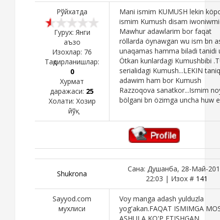
Рўйхатда
Mani ismim KUMUSH lekin köpch
ismim Kumush disam iwoniwmi
Mawhur adawlarim bor faqat
Гурух: Янги
röllarda öynawgan wu ism bn as
аъзо
unaqamas hamma biladi tanidi u
Изохлар:
76
Ötkan kunlardagi Kumushbibi .
Тақдирланишлар:
serialidagi Kumush...LEKIN taniq
0
adawim ham bor Kumush
Хурмат
Razzoqova sanatkor...Ismim n
даражаси:
25
bölgani bn özimga uncha huw 
Холати:
Хозир
йўқ
Сана: Душанба, 28-Май-201
Shukronа
22:03 | Изох #
141
Sayyod.com
Voy manga adash yulduzla
мухлиси
yog'akan.FAQAT ISMIMGA MO
ASHULA KO'P ETISHGAN.