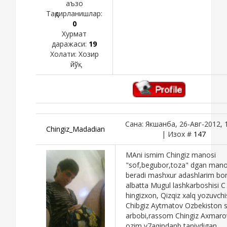
аъзо
Тақдирланишлар:
0
Хурмат
даражаси:
19
Холати:
Хозир
йўқ
Сана: Якшанба, 26-Авг-2012, 
Chingiz_Madadian
| Изох #
147
MAni ismim Chingiz manosi
"sof,begubor,toza" dgan mano
beradi mashxur adashlarim bo
albatta Mugul lashkarboshisi C
hingizxon, Qizqiz xalq yozuvchi
Chibgiz Aytmatov Ozbekiston 
arbobi,rassom Chingiz Axmaro
ozim y7aqindanb taniydigan