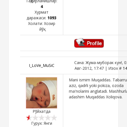
Тақдирланишлар:
4
Хурмат
даражаси:
1093
Холати:
Хозир
йўқ
Сана: Жума-муборак кун!, 0
I_LoVe_MuSiC
Авг-2012, 17:47 | Изох #
1
Mani ismim Muqaddas. Tabarru
aziz, qadrli yoki pokiza, ozoda
ma'nolarini anglatadi. Mashhur
adashim Muqaddas Xoliqova.
Рўйхатда
Гурух: Янги