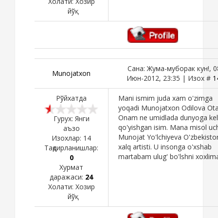
Холати:
Хозир
йўқ
Сана: Жума-муборак кун!, 0
Munojatxon
Июн-2012, 23:35 | Изох #
1
Рўйхатда
Mani ismim juda xam o'zimga
yoqadi Munojatxon Odilova Ota
Onam ne umidlada dunyoga kelt
Гурух: Янги
qo'yishgan isim. Mana misol uc
аъзо
Munojat Yo'lchiyeva O'zbekisto
Изохлар:
14
xalq artisti. U insonga o'xshab
Тақдирланишлар:
martabam ulug' bo'lshni xoxlim
0
Хурмат
даражаси:
24
Холати:
Хозир
йўқ