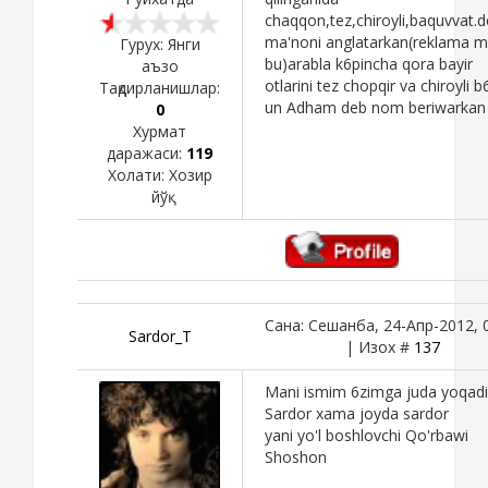
chaqqon,tez,chiroyli,baquvvat.
ma'noni anglatarkan(reklama 
Гурух: Янги
bu)arabla k6pincha qora bayir
аъзо
otlarini tez chopqir va chiroyli b
Тақдирланишлар:
un Adham deb nom beriwarkan
0
Хурмат
даражаси:
119
Холати:
Хозир
йўқ
Сана: Сешанба, 24-Апр-2012, 
Sardor_T
| Изох #
137
Mani ismim 6zimga juda yoqadi
Sardor xama joyda sardor
yani yo'l boshlovchi Qo'rbawi
Shoshon