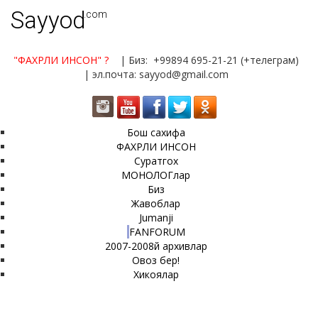
Sayyod
.com
"ФАХРЛИ ИНСОН"
?
| Биз: +99894 695-21-21 (+телеграм)
| эл.почта: sayyod@gmail.com
Бош сахифа
ФАХРЛИ ИНСОН
Суратгох
МОНОЛОГлар
Биз
Жавоблар
Jumanji
FANFORUM
2007-2008й архивлар
Овоз бер!
Хикоялар