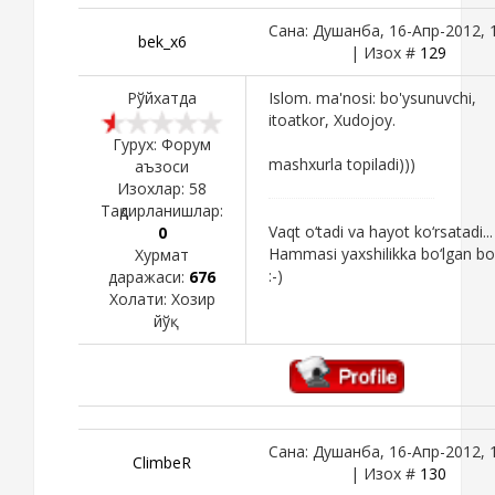
Сана: Душанба, 16-Апр-2012, 
bek_x6
| Изох #
129
Рўйхатда
Islom. ma'nosi: bo'ysunuvchi,
itoatkor, Xudojoy.
Гурух: Форум
mashxurla topiladi)))
аъзоси
Изохлар:
58
Тақдирланишлар:
Vaqt o‘tadi va hayot ko‘rsatadi...
0
Hammasi yaxshilikka bo‘lgan bo‘
Хурмат
:-)
даражаси:
676
Холати:
Хозир
йўқ
Сана: Душанба, 16-Апр-2012, 
ClimbeR
| Изох #
130