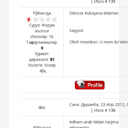
| Изох #
135
Рўйхатда
Dilnoza Kubayeva bilaman.
Гурух: Форум
Sayyod.
аъзоси
Изохлар:
16
Olloh mexribon. U meni do'stim
Тақдирланишлар:
0
Хурмат
даражаси:
81
Холати:
Хозир
йўқ
Сана: Душанба, 23-Апр-2012, 
doc
| Изох #
136
Adham-arab tilidan tarjima
Рўйхатда
qilinganida