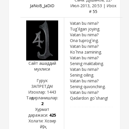
JaNoB_JaDiD
Июл-2013, 20:53 | Изох
#
55
Vatan bu nima?
Tug`ilgan joying.
Vatan bu nima?
Ona tuprog`ing.
Vatan bu nima?
Ko`hna zamining.
Vatan bu nima?
Сайт ашаддий
Sening maktabing.
мухлиси
Vatan bu nima?
Sening oiling.
Гурух:
Vatan bu nima?
ЗАПРЕТДА!
Sening quvonching.
Изохлар:
1443
Vatan bu nima?
Тақдирланишлар:
Qadardon go`shang!
2
Хурмат
даражаси:
425
Холати:
Хозир
йўқ