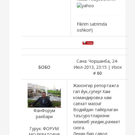
Fikrim satrimda
oshkor!)
Сана: Чоршанба, 24-
БОБО
Июл-2013, 23:15 | Изох
#
60
Жахонгир репортажга
гап йук,супер! Хам
командировка хам
саёхат мазза!
Водийдан тайёрлаган
ФанФорум
таъсуротларизни
рахбари
кизикиб укидик,рахмат
сизга.
Гурух: ФОРУМ
Лекин бир савол
МОДЕРАТОРИ!