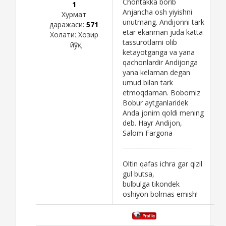
Chontakka borib
1
Anjancha osh yiyishni
Хурмат
unutmang. Andijonni tark
даражаси:
571
etar ekanman juda katta
Холати:
Хозир
tassurotlarni olib
йўқ
ketayotganga va yana
qachonlardir Andijonga
yana kelaman degan
umud bilan tark
etmoqdaman. Bobomiz
Bobur aytganlaridek
Anda jonim qoldi mening
deb. Hayr Andijon,
Salom Fargona
Oltin qafas ichra gar qizil
gul butsa,
bulbulga tikondek
oshiyon bolmas emish!