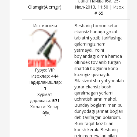
Сана: Пайшанба, 25-
Olamgir(Alemgir)
Июл-2013, 11:50 | Изох
#
65
Иштирокчи
Beshariq tomon ketar
ekansiz bunaqa gozal
tabiatni yozib tariflashga
qalamingiz ham
yetmaydi. Yolni
boylaridagi olma hamda
oltindek tovlanib turgan
shaftoli boglarini korib
Гурух: VIP
kozingiz quvnaydi.
Изохлар:
444
Bilasizmi shu yol yoqalab
Тақдирланишлар:
yurar ekansiz bosh
1
qaralmagan yerlarni
Хурмат
uchratish amri mahol.
даражаси:
571
Bunday boglarni men bu
Холати:
Хозир
dunyodagi jannat boglari
йўқ
deb tariflagan bolardim.
Buni faqat koz bilan
korish kerak. Beshariq
ozining mevalari bilan