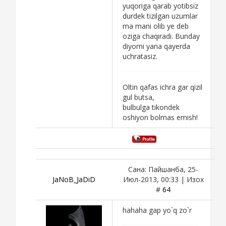
yuqoriga qarab yotibsiz
durdek tizilgan uzumlar
ma mani olib ye deb
oziga chaqiradi. Bunday
diyorni yana qayerda
uchratasiz.
Oltin qafas ichra gar qizil
gul butsa,
bulbulga tikondek
oshiyon bolmas emish!
Сана: Пайшанба, 25-
JaNoB_JaDiD
Июл-2013, 00:33 | Изох
#
64
hahaha gap yo`q zo`r