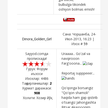
bulbulga tikondek
oshiyon bolmas emish!
Сана: Чоршанба, 24-
Dinora_Golden_Girl
Июл-2013, 16:23 |
Изох #
59
Sayyod.comда
Uraaaa... Go'zal va
пропискада!
navqirooon
Farg'ooona...
Гурух: Форум
Reportaj supppeeer...
аъзоси
Изохлар:
4486
Тақдирланишлар:
2
Qo'qonga borsangiz
Хурмат даражаси:
"Qo'qon shamoli"
908
haqida ham gap qistirib
Холати:
Хозир йўқ
o'tsangiz Jahongashta
Ritsar Akajooonim...