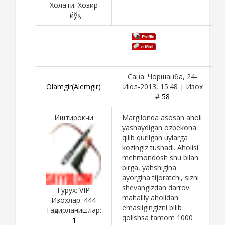
Холати:
Хозир
йўқ
Сана: Чоршанба, 24-
Olamgir(Alemgir)
Июл-2013, 15:48 | Изох
#
58
Иштирокчи
Margilonda asosan aholi
yashaydigan ozbekona
qilib qurilgan uylarga
kozingiz tushadi. Aholisi
mehmondosh shu bilan
birga, yahshigina
ayorgina tijoratchi, sizni
shevangizdan darrov
Гурух: VIP
mahalliy aholidan
Изохлар:
444
emasligingizni bilib
Тақдирланишлар:
qolishsa tamom 1000
1