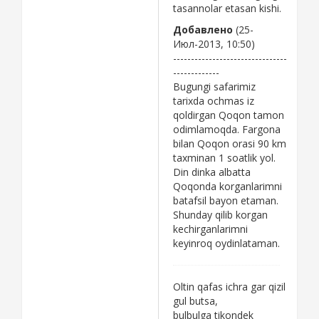
tasannolar etasan kishi.
Добавлено
(25-
Июл-2013, 10:50)
--------------------------------
-------------
Bugungi safarimiz
tarixda ochmas iz
qoldirgan Qoqon tamon
odimlamoqda. Fargona
bilan Qoqon orasi 90 km
taxminan 1 soatlik yol.
Din dinka albatta
Qoqonda korganlarimni
batafsil bayon etaman.
Shunday qilib korgan
kechirganlarimni
keyinroq oydinlataman.
Oltin qafas ichra gar qizil
gul butsa,
bulbulga tikondek