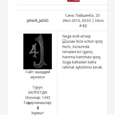
Сана: Пайшанба, 25-
JaNoB_JaDiD
Июл-2013, 00:03 | Изох
#
62
Nega endi amaqi
biza uchun qiziq
hech, Xorazmda
nimalani ko`rganiz,
hamma hammasi qiziq,
Sizga kattadan katta
rahmat aytishimiz kerak.
Сайт ашаддий
мухлиси
Гурух:
ЗАПРЕТДА!
Изохлар:
1443
Тақдирланишлар:
2
Хурмат