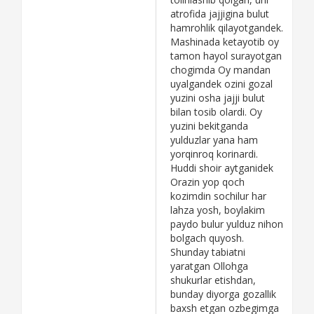
atrofida jajjigina bulut
hamrohlik qilayotgandek.
Mashinada ketayotib oy
tamon hayol surayotgan
chogimda Oy mandan
uyalgandek ozini gozal
yuzini osha jajji bulut
bilan tosib olardi. Oy
yuzini bekitganda
yulduzlar yana ham
yorqinroq korinardi.
Huddi shoir aytganidek
Orazin yop qoch
kozimdin sochilur har
lahza yosh, boylakim
paydo bulur yulduz nihon
bolgach quyosh.
Shunday tabiatni
yaratgan Ollohga
shukurlar etishdan,
bunday diyorga gozallik
baxsh etgan ozbegimga