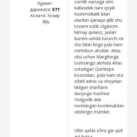
somlik narsaga otni
Хурмат
kallasidek narx qoyib
даражаси:
571
hushmolilalik bilan
Холати:
Хозир
ulardan qanaqa qilib shu
йўқ
tovarni sotib olganizni
bilmay qolasiz, jaxlari
burnini ustida turuvchi va
shu bilan birga juda ham
mehribon aholidir. Atlas
olisi uchun Margilonga
tushsangiz alohida Atlas
sotadigan Qumtepa
bozoridan, juda ham ota
sifatli adras va shoyidan
tikilgan sharflarni
dunyoga mashxur
Yodgorlik deb
nomlangan kombinatdan
olishingiz mumkin.
Oltin qafas ichra gar qizil
gul butsa,