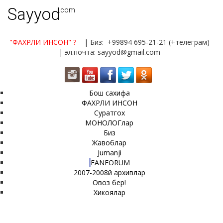
Sayyod
.com
"ФАХРЛИ ИНСОН"
?
| Биз: +99894 695-21-21 (+телеграм)
| эл.почта: sayyod@gmail.com
Бош сахифа
ФАХРЛИ ИНСОН
Суратгох
МОНОЛОГлар
Биз
Жавоблар
Jumanji
FANFORUM
2007-2008й архивлар
Овоз бер!
Хикоялар