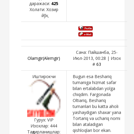
даражаси:
425
Холати:
Хозир
йўқ
Сана: Пайшанба, 25-
Olamgir(Alemgir)
Июл-2013, 00:28 | Изох
#
63
Иштирокчи
Bugun esa Beshariq
tumaniga hizmat safar
bilan ertalabdan yolga
chiqdim. Fargonada
Oltiariq, Beshariq
tumanlari bu katta aholi
yashaydigan shaxar yana
Tortariq va uchariq nomi
Гурух: VIP
bilan ataladigan
Изохлар:
444
qishloqlari bor ekan.
Тақдирланишлар: