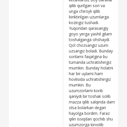
qilib qurilgan sori va
unga chiroyli qilib
biriktirilgan uzumlarga
kozingiz tushadi.
Yuqoridan qarasangiy
goyo yerga yashil gilam
toshalganga ohshaydi.
Qol chozsangiz uzum
uzsangiz boladi. Bunday
sorilarni faqatgina bu
tumanda uchratishingiz
mumkin. Bunday holatni
har bir uylarni ham
hovlisida uchratishingiz
mumkin. Bu
uzumzorlarni korib
qaniydi bir toshak solib
mazza qilib salqinda dam
olsa bolarkan degan
hayolga bordim. Faraz
qilin issiqdan qochib shu
uzumzorga kirvolib