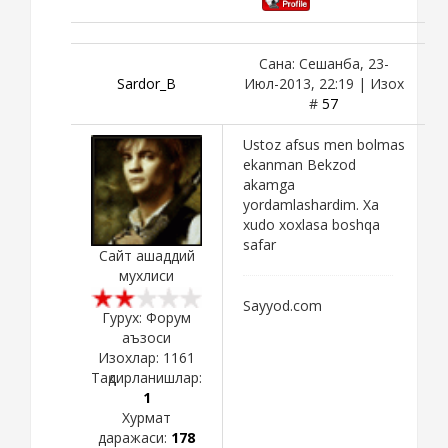
Сана: Сешанба, 23-
Sardor_B
Июл-2013, 22:19 | Изох
#
57
Ustoz afsus men bolmas
ekanman Bekzod
akamga
yordamlashardim. Xa
xudo xoxlasa boshqa
safar
Сайт ашаддий
мухлиси
Sayyod.com
Гурух: Форум
аъзоси
Изохлар:
1161
Тақдирланишлар:
1
Хурмат
даражаси:
178