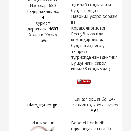
тугилиб колди,яъни
Изохлар:
630
бундан олдин
Тақдирланишлар:
Навоий,Бухоро,Хоразм
4
ва
Хурмат
Кораколпогистон
даражаси:
1607
Республикасида
Холати:
Хозир
командировкада
йўқ
булдингиз,нега у
ташриф
тугрисида ёзмадингиз?
Бу шунчаки савол
кизикиб колдимда))
Сана: Чоршанба, 24-
Olamgir(Alemgir)
Июл-2013, 23:57 | Изох
#
61
Иштирокчи
Bobo etibor berib
oqiganingiz va qiziqib