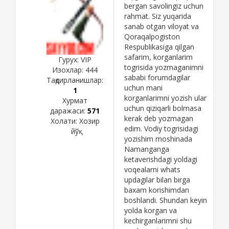
bergan savolingiz uchun
rahmat. Siz yuqarida
sanab otgan viloyat va
Qoraqalpogiston
Respublikasiga qilgan
safarim, korganlarim
Гурух: VIP
togrisida yozmaganimni
Изохлар:
444
sababi forumdagilar
Тақдирланишлар:
uchun mani
1
korganlarimni yozish ular
Хурмат
uchun qiziqarli bolmasa
даражаси:
571
kerak deb yozmagan
Холати:
Хозир
edim. Vodiy togrisidagi
йўқ
yozishim moshinada
Namanganga
ketaverishdagi yoldagi
voqealarni whats
updagilar bilan birga
baxam korishimdan
boshlandi. Shundan keyin
yolda korgan va
kechirganlarimni shu