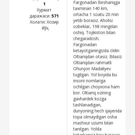
Fargonadan Beshariqga
1
taxminan 140 km,
Хурмат
ortacha 1 soatu 20 min
даражаси:
571
yetib borasiz. Aholisi
Холати:
Хозир
ozbeklar, 198 mingdan
йўқ
oshiq. Tojikiston bilan
chegaradosh.
Fargonadan
ketayotganingizda oldin
Oltiariqdan otasiz. Bilasiz
Oltiariqdan rahmatli
Ohunjon Madaliyev
tugilgan. Yol boyida bu
insoni nomlariga
ochilgan choyxona ham
bor. Oltiariq ozining
gavhardek kozga
tashlanadigan,
dunyoning hech qayerida
topa olmaydigan osha
mashxur uzumi bilan
tanilgan. Yolda
ketarkansiz boy baravar