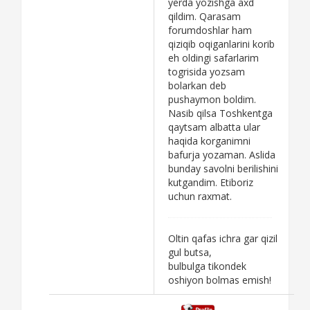
yerda yozishga axd
qildim. Qarasam
forumdoshlar ham
qiziqib oqiganlarini korib
eh oldingi safarlarim
togrisida yozsam
bolarkan deb
pushaymon boldim.
Nasib qilsa Toshkentga
qaytsam albatta ular
haqida korganimni
bafurja yozaman. Aslida
bunday savolni berilishini
kutgandim. Etiboriz
uchun raxmat.
Oltin qafas ichra gar qizil
gul butsa,
bulbulga tikondek
oshiyon bolmas emish!