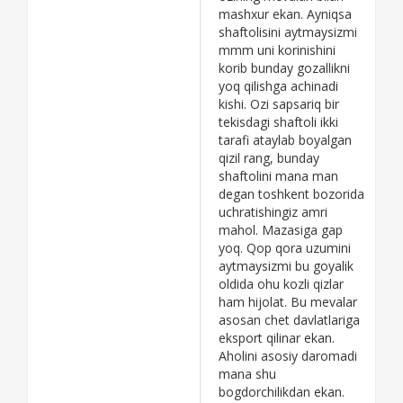
mashxur ekan. Ayniqsa
shaftolisini aytmaysizmi
mmm uni korinishini
korib bunday gozallikni
yoq qilishga achinadi
kishi. Ozi sapsariq bir
tekisdagi shaftoli ikki
tarafi ataylab boyalgan
qizil rang, bunday
shaftolini mana man
degan toshkent bozorida
uchratishingiz amri
mahol. Mazasiga gap
yoq. Qop qora uzumini
aytmaysizmi bu goyalik
oldida ohu kozli qizlar
ham hijolat. Bu mevalar
asosan chet davlatlariga
eksport qilinar ekan.
Aholini asosiy daromadi
mana shu
bogdorchilikdan ekan.