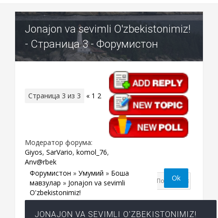
Jonajon va sevimli O'zbekistonimiz!
- Страница 3 - Форумистон
Страница
3
из
3
«
1
2
3
Модератор форума:
Giyos
,
SarVario
,
komol_76
,
Anv@rbek
Форумистон
»
Умумий
»
Бошқа
мавзулар
»
Jonajon va sevimli
O'zbekistonimiz!
JONAJON VA SEVIMLI O'ZBEKISTONIMIZ!