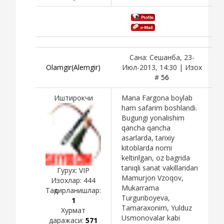
Сана: Сешанба, 23-
Olamgir(Alemgir)
Июл-2013, 14:30 | Изох
#
56
Иштирокчи
Mana Fargona boylab
ham safarim boshlandi.
Bugungi yonalishim
qancha qancha
asarlarda, tarixiy
kitoblarda nomi
keltirilgan, oz bagrida
taniqli sanat vakillaridan
Гурух: VIP
Mamurjon Vzoqov,
Изохлар:
444
Mukarrama
Тақдирланишлар:
Turgunboyeva,
1
Tamaraxonim, Yulduz
Хурмат
Usmonovalar kabi
даражаси:
571