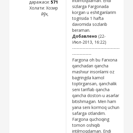
intilmoqdaman. Endi
даражаси:
571
sizlarga Fargonada
Холати:
Хозир
korgan u eshitganlarim
йўқ
togrisida 1 hafta
davomida sozlarib
beraman.
Добавлено
(22-
Июл-2013, 16:22)
--------------------------------
-------------
Fargona oh bu Farxona
qanchadan qancha
mashxur insonlarni oz
bagringda kamol
toptirgansan, qanchalik
seni tariflab qancha
qancha doston-u asarlar
bitishmagan. Men ham
yana seni kormoq uchun
safarga otlandim.
Fargona quchoqing
tomon oshiqib
intilmoqdaman. Endi