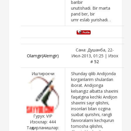
baribir
unutishadi. Bir marta
pand ber, bir
umr eslab yurishadi. .
Сана: Душанба, 22-
Olamgir(Alemgir)
Июл-2013, 01:25 | Изох
#
52
Иштирокчи
Shunday qilib Andijonda
korganlarim shulardan
iborat. Andijonga
kelsangiz albatta shaxrini
faqatgina kechki Andijon
shaxrini sayr qilishni,
insonlari bilan ozgina
suxbat qurishni, rangli
Гурух: VIP
favvoralarni kechqurun
Изохлар:
444
tomosha qilishni,
Тақдирланишлар: