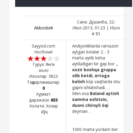
Сана: Душанба, 22-
Abbosbek
Июл-2013, 01:23 | Изох
#
51
Sayyod.com
Andijonliklarda ramazon
посбони!
aytgan bolalar 2 - 3
marta aytib kelsa
aytiladigan bir gap bor ,,
Гурух: Янги
xozir boshqa gruppa
аъзо
olib ketdi, ertaga
Изохлар:
3823
kelish
kóp vaqtlarda shu
Тақдирланишлар:
gapni ishlatishadi. . .
0
Men esa
Baland aytish
Хурмат
xamma eshitsin,
даражаси:
655
duoni chiroyli óqi
Холати:
Хозир
deyman. .
йўқ
1000 marta yordam ber