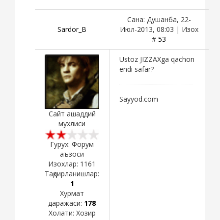
Сана: Душанба, 22-
Sardor_B
Июл-2013, 08:03 | Изох
#
53
Ustoz JIZZAXga qachon
endi safar?
Sayyod.com
Сайт ашаддий
мухлиси
Гурух: Форум
аъзоси
Изохлар:
1161
Тақдирланишлар:
1
Хурмат
даражаси:
178
Холати:
Хозир