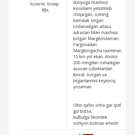
dunyoga mashxur
Холати:
Хозир
insonlarni yetishtirib
йўқ
chiqargan, ozining
kamalak singari
tovlanadigan atlasu
adraslari bilan mashxur
bolgan Margilondaman.
Fargonadan
Margilongacha taxminan
15 km yol ekan. Aholisi
200 mingdan oshadigan
asosan ozbeklardan
iborat. Korgan va
bilganlarimni keyinroq
yozaman.
Oltin qafas ichra gar qizil
gul butsa,
bulbulga tikondek
oshiyon bolmas emish!