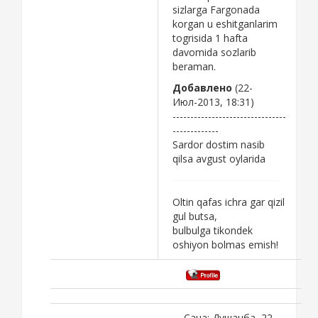
sizlarga Fargonada
korgan u eshitganlarim
togrisida 1 hafta
davomida sozlarib
beraman.
Добавлено
(22-
Июл-2013, 18:31)
--------------------------------
-------------
Sardor dostim nasib
qilsa avgust oylarida
Oltin qafas ichra gar qizil
gul butsa,
bulbulga tikondek
oshiyon bolmas emish!
Сана: Душанба, 22-