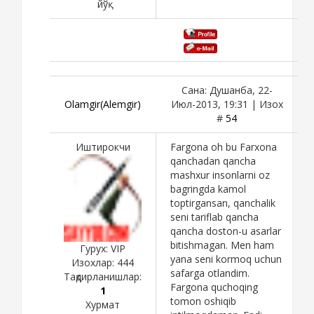
йўқ
Сана: Душанба, 22-
Olamgir(Alemgir)
Июл-2013, 19:31 | Изох
#
54
Иштирокчи
Fargona oh bu Farxona
qanchadan qancha
mashxur insonlarni oz
bagringda kamol
toptirgansan, qanchalik
seni tariflab qancha
qancha doston-u asarlar
bitishmagan. Men ham
Гурух: VIP
yana seni kormoq uchun
Изохлар:
444
safarga otlandim.
Тақдирланишлар:
Fargona quchoqing
1
tomon oshiqib
Хурмат