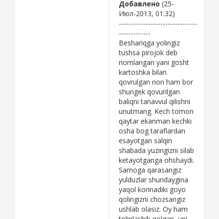
Добавлено
(25-
Июл-2013, 01:32)
--------------------------------
-------------
Beshariqga yolingiz
tushsa pirojok deb
nomlangan yani gosht
kartoshka bilan
qovrulgan non ham bor
shungek qovurilgan
baliqni tanavvul qilishni
unutmang. Kech tomon
qaytar ekanman kechki
osha bog taraflardan
esayotgan salqin
shabada yuzingizni silab
ketayotganga ohshaydi.
Samoga qarasangiz
yulduzlar shundaygina
yaqol korinadiki goyo
qolingizni chozsangiz
ushlab olasiz. Oy ham
tolinlashib qolgan, uni