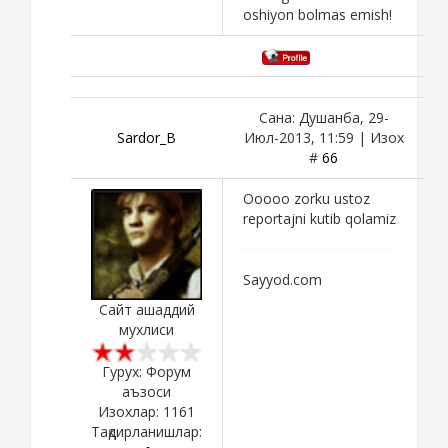
oshiyon bolmas emish!
Сана: Душанба, 29-
Sardor_B
Июл-2013, 11:59 | Изох
#
66
Ooooo zorku ustoz
reportajni kutib qolamiz
Sayyod.com
Сайт ашаддий
мухлиси
Гурух: Форум
аъзоси
Изохлар:
1161
Тақдирланишлар: