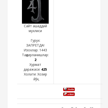
Сайт ашаддий
мухлиси
Гурух:
ЗАПРЕТДА!
Изохлар:
1443
Тақдирланишлар:
2
Хурмат
даражаси:
425
Холати:
Хозир
йўқ