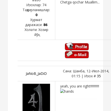
Chetga qochar Muallim...
Изохлар:
74
Тақдирланишлар:
0
Хурмат
даражаси:
86
Холати:
Хозир
йўқ
Сана: Шанба, 12-Июл-2014,
JaNoB_JaDiD
01:15 | Изох #
35
yeah, you are right!!!!!!!!!!!!