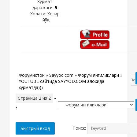
Хурмат
даражаси:
5
Холати:
Хозир
йўқ
Форумистон
»
Sayyod.com
»
Форум янгиликлари
»
YOUTUBE сайтида SAYYOD.COM алохида
хурматда)))
Страница
2
из
2
«
1
2
Поиск: