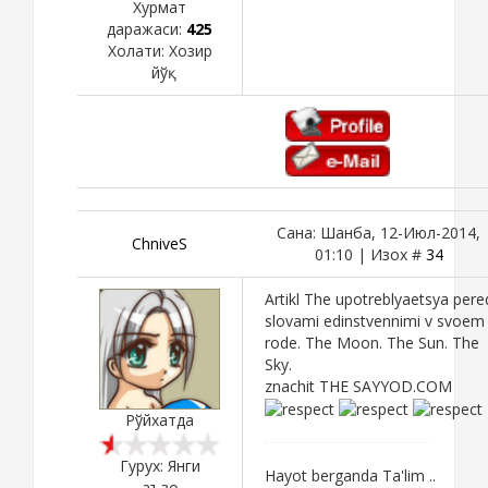
Хурмат
даражаси:
425
Холати:
Хозир
йўқ
Сана: Шанба, 12-Июл-2014,
ChniveS
01:10 | Изох #
34
Artikl The upotreblyaetsya pere
slovami edinstvennimi v svoem
rode. The Moon. The Sun. The
Sky.
znachit THE SAYYOD.COM
Рўйхатда
Гурух: Янги
Hayot berganda Ta'lim ..
аъзо