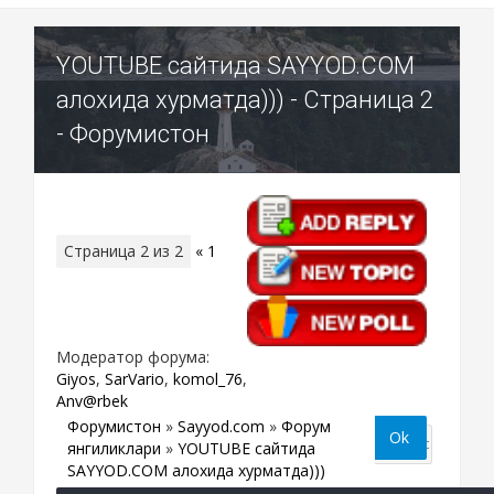
YOUTUBE сайтида SAYYOD.COM
алохида хурматда))) - Страница 2
- Форумистон
Страница
2
из
2
«
1
2
Модератор форума:
Giyos
,
SarVario
,
komol_76
,
Anv@rbek
Форумистон
»
Sayyod.com
»
Форум
янгиликлари
»
YOUTUBE сайтида
SAYYOD.COM алохида хурматда)))