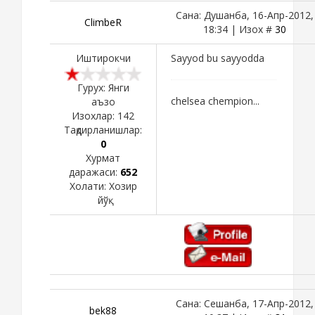
Сана: Душанба, 16-Апр-2012,
ClimbeR
18:34 | Изох #
30
Иштирокчи
Sayyod bu sayyodda
Гурух: Янги
chelsea chempion...
аъзо
Изохлар:
142
Тақдирланишлар:
0
Хурмат
даражаси:
652
Холати:
Хозир
йўқ
Сана: Сешанба, 17-Апр-2012,
bek88