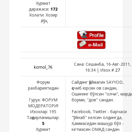
Хурмат
даражаси:
172
Холати:
Хозир
йўқ
Сана: Сешанба, 16-Авг-2011,
komol_76
16:34 | Изох #
27
Форум
Сайдинг қўймагин SAYYOD,
рахбариятидан
қочиб юрсин ов сандан,
Ошиғинг бўлсин "олчи", мард
Гурух: ФОРУМ
борми, "дов" сандан.
МОДЕРАТОРИ!
Изохлар:
195
Facebook, Twitter - барчаси
Тақдирланишлар:
"ўйнаб" келсин олдингда,
5
Ҳаммасидан машҳур бўл -
Хурмат
кетмасин ОМАД сандан.