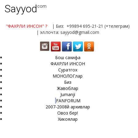
Sayyod
.com
"ФАХРЛИ ИНСОН"
?
| Биз: +99894 695-21-21 (+телеграм)
| эл.почта: sayyod@gmail.com
Бош сахифа
ФАХРЛИ ИНСОН
Суратгох
МОНОЛОГлар
Биз
Жавоблар
Jumanji
FANFORUM
2007-2008й архивлар
Овоз бер!
Хикоялар