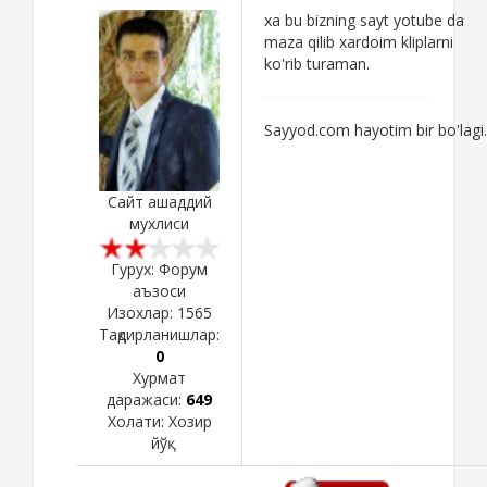
xa bu bizning sayt yotube da
maza qilib xardoim kliplarni
ko'rib turaman.
Sayyod.com hayotim bir bo'lagi.
Сайт ашаддий
мухлиси
Гурух: Форум
аъзоси
Изохлар:
1565
Тақдирланишлар:
0
Хурмат
даражаси:
649
Холати:
Хозир
йўқ