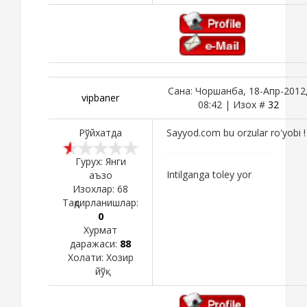
Сана: Чоршанба, 18-Апр-2012
vipbaner
08:42 | Изох #
32
Рўйхатда
Sayyod.com bu orzular ro'yobi !
Гурух: Янги
Intilganga toley yor
аъзо
Изохлар:
68
Тақдирланишлар:
0
Хурмат
даражаси:
88
Холати:
Хозир
йўқ