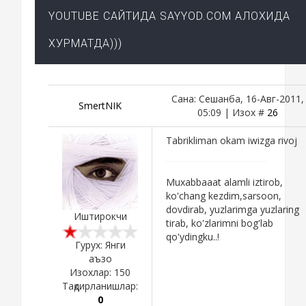
YOUTUBE САЙТИДА SAYYOD.COM АЛОХИДА
ХУРМАТДА)))
Сана: Сешанба, 16-Авг-2011,
SmertNIK
05:09 | Изох #
26
Tabrikliman okam iwizga rivoj
Muxabbaaat alamli iztirob,
ko'chang kezdim,sarsoon,
dovdirab, yuzlarimga yuzlaring
Иштирокчи
tirab, ko'zlarimni bog'lab
qo'ydingku..!
Гурух: Янги
аъзо
Изохлар:
150
Тақдирланишлар:
0