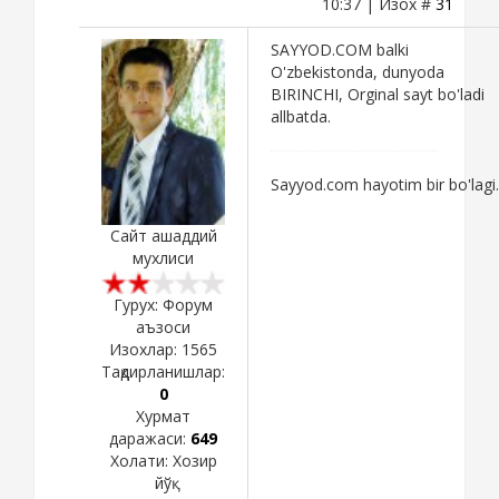
10:37 | Изох #
31
SAYYOD.COM balki
O'zbekistonda, dunyoda
BIRINCHI, Orginal sayt bo'ladi
allbatda.
Sayyod.com hayotim bir bo'lagi.
Сайт ашаддий
мухлиси
Гурух: Форум
аъзоси
Изохлар:
1565
Тақдирланишлар:
0
Хурмат
даражаси:
649
Холати:
Хозир
йўқ