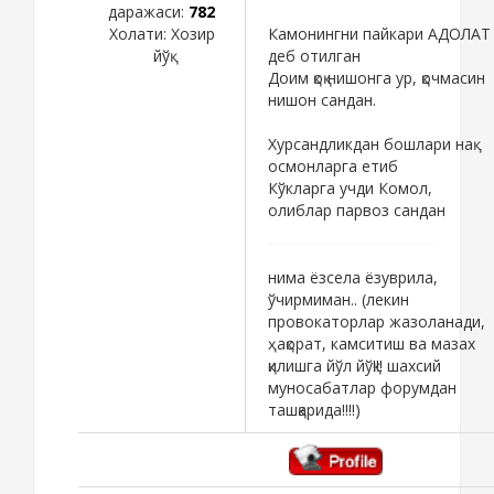
даражаси:
782
Холати:
Хозир
Камонингни пайкари АДОЛАТ
йўқ
деб отилган
Доим қоқ нишонга ур, қочмасин
нишон сандан.
Хурсандликдан бошлари нақ
осмонларга етиб
Кўкларга учди Комол,
олиблар парвоз сандан
нима ёзсела ёзуврила,
ўчирмиман.. (лекин
провокаторлар жазоланади,
ҳақорат, камситиш ва мазах
қилишга йўл йўқ!!! шахсий
муносабатлар форумдан
ташқарида!!!!)