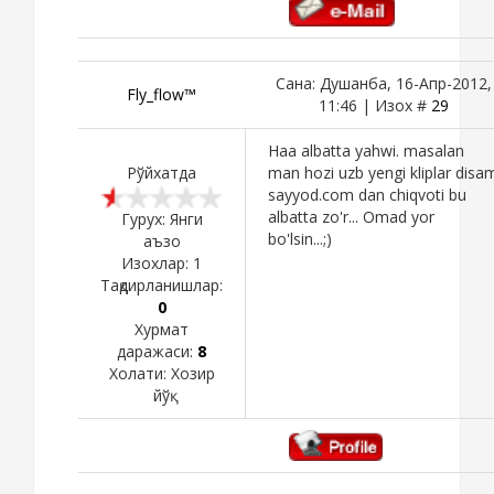
Сана: Душанба, 16-Апр-2012,
Fly_flow™
11:46 | Изох #
29
Haa albatta yahwi. masalan
Рўйхатда
man hozi uzb yengi kliplar disa
sayyod.com dan chiqvoti bu
albatta zo'r... Omad yor
Гурух: Янги
bo'lsin...;)
аъзо
Изохлар:
1
Тақдирланишлар:
0
Хурмат
даражаси:
8
Холати:
Хозир
йўқ