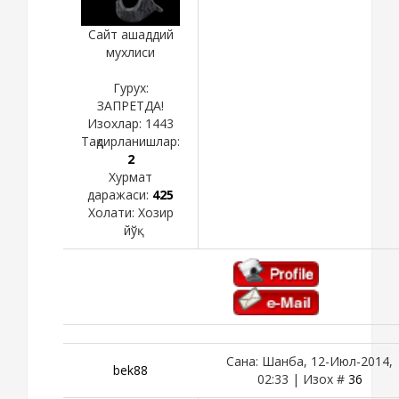
Сайт ашаддий
мухлиси
Гурух:
ЗАПРЕТДА!
Изохлар:
1443
Тақдирланишлар:
2
Хурмат
даражаси:
425
Холати:
Хозир
йўқ
Сана: Шанба, 12-Июл-2014,
bek88
02:33 | Изох #
36