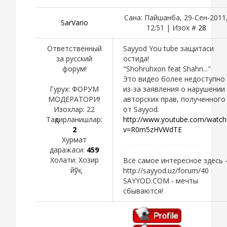
Сана: Пайшанба, 29-Сен-2011
SarVario
12:51 | Изох #
28
Ответственный
Sayyod You tube защитаси
за русский
остида!
форум!
"Shohruhxon feat Shahn..."
Это видео более недоступно
Гурух: ФОРУМ
из-за заявления о нарушении
МОДЕРАТОРИ!
авторских прав, полученного
Изохлар:
22
от Sayyod.
Тақдирланишлар:
http://www.youtube.com/watch
2
v=R0m5zHVWdTE
Хурмат
даражаси:
459
Холати:
Хозир
Всё самое интересное здесь 
йўқ
http://sayyod.uz/forum/40
SAYYOD.COM - мечты
сбываются!