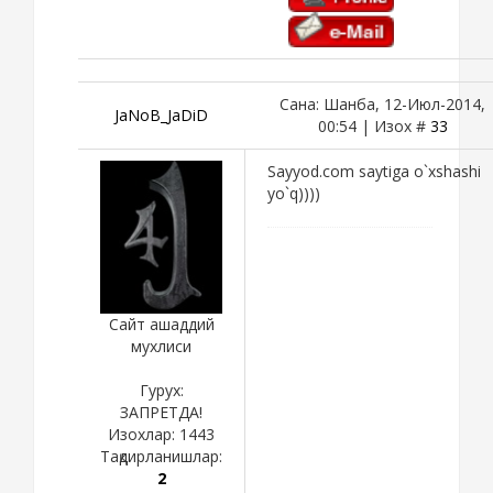
Сана: Шанба, 12-Июл-2014,
JaNoB_JaDiD
00:54 | Изох #
33
Sayyod.com saytiga o`xshashi
yo`q))))
Сайт ашаддий
мухлиси
Гурух:
ЗАПРЕТДА!
Изохлар:
1443
Тақдирланишлар:
2