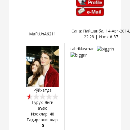
Сана: Пайшанба, 14-Авг-2014
MaFtUnA6211
22:28 | Изох #
37
tabriklayman
Рўйхатда
Гурух: Янги
аъзо
Изохлар:
48
Тақдирланишлар:
0