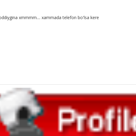
i oddiygina xmmmm.... xammada telefon bo'lsa kere