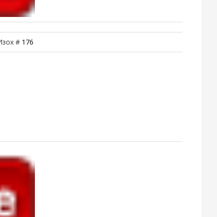
 Изох #
176