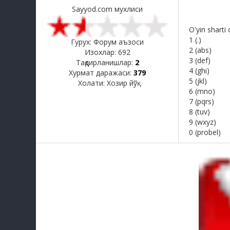
Sayyod.com мухлиси
O'yin shart
1 (.)
Гурух: Форум аъзоси
2 (abs)
Изохлар:
692
3 (def)
Тақдирланишлар:
2
4 (ghi)
Хурмат даражаси:
379
5 (jkl)
Холати:
Хозир йўқ
6 (mno)
7 (pqrs)
8 (tuv)
9 (wxyz)
0 (probel)