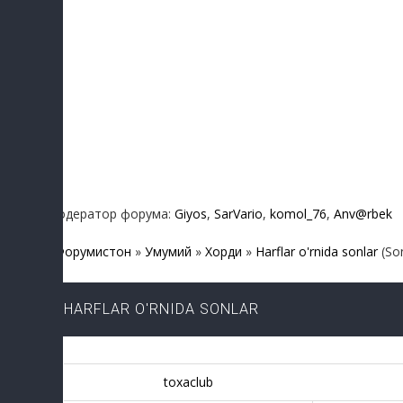
Модератор форума:
Giyos
,
SarVario
,
komol_76
,
Anv@rbek
Форумистон
»
Умумий
»
Хордиқ
»
Harflar o'rnida sonlar
(So
HARFLAR O'RNIDA SONLAR
toxaclub