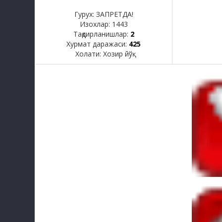
Гурух: ЗАПРЕТДА!
Изохлар:
1443
Тақдирланишлар:
2
Хурмат даражаси:
425
Холати:
Хозир йўқ