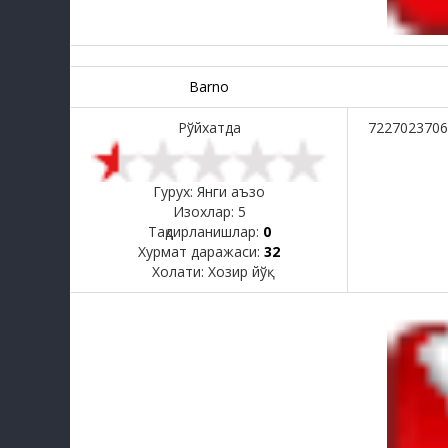
Barno
Рўйхатда
7227023706
Гурух: Янги аъзо
Изохлар:
5
Тақдирланишлар:
0
Хурмат даражаси:
32
Холати:
Хозир йўқ