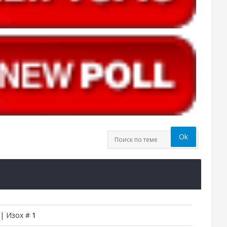
 | Изох #
1