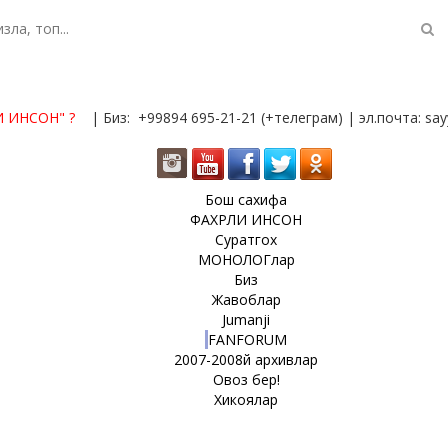
И ИНСОН"
?
| Биз: +99894 695-21-21 (+телеграм) | эл.почта: s
Бош сахифа
ФАХРЛИ ИНСОН
Суратгох
МОНОЛОГлар
Биз
Жавоблар
Jumanji
FANFORUM
2007-2008й архивлар
Овоз бер!
Хикоялар