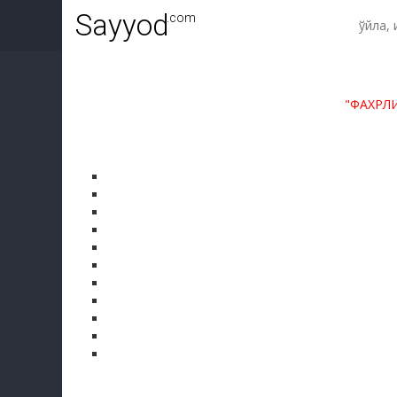
Sayyod
.com
"ФАХРЛ