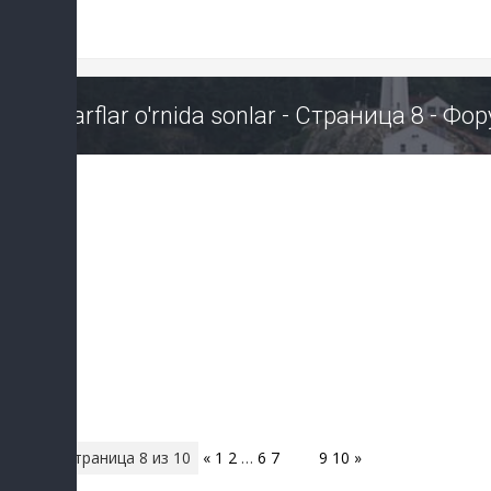
Harflar o'rnida sonlar - Страница 8 - Ф
Страница
8
из
10
«
1
2
…
6
7
8
9
10
»