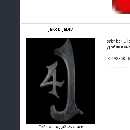
JaNoB_JaDiD
sabr ber Oll
Добавлен
----------------
7269835056
Сайт ашаддий мухлиси