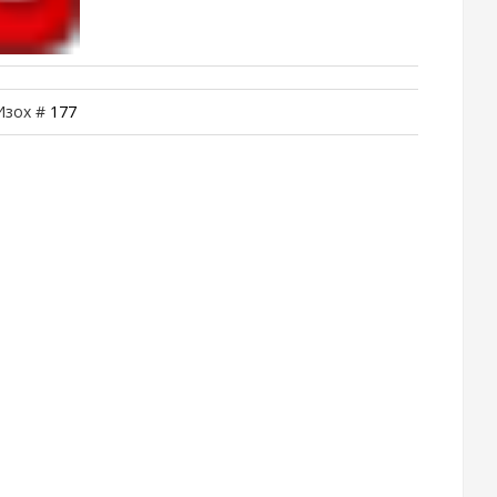
 Изох #
177