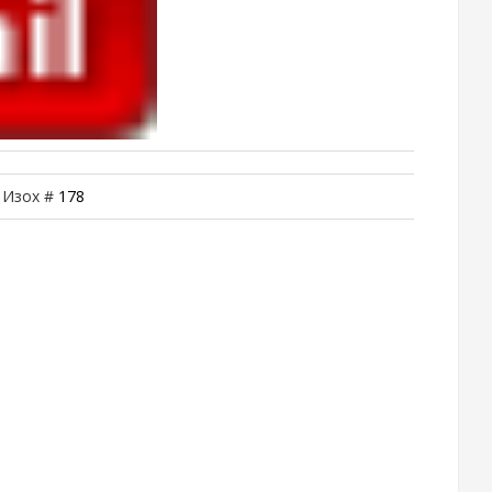
| Изох #
178