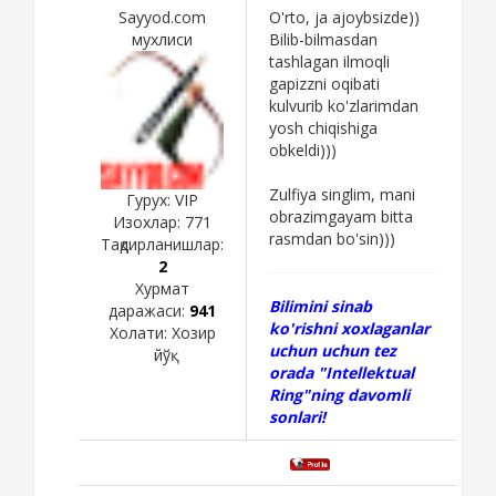
Sayyod.com
O'rto, ja ajoybsizde))
мухлиси
Bilib-bilmasdan
tashlagan ilmoqli
gapizzni oqibati
kulvurib ko'zlarimdan
yosh chiqishiga
obkeldi)))
Zulfiya singlim, mani
Гурух: VIP
obrazimgayam bitta
Изохлар:
771
rasmdan bo'sin)))
Тақдирланишлар:
2
Хурмат
Bilimini sinab
даражаси:
941
ko'rishni xoxlaganlar
Холати:
Хозир
uchun uchun tez
йўқ
orada "Intellektual
Ring"ning davomli
sonlari!