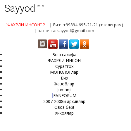
Sayyod
.com
"ФАХРЛИ ИНСОН"
?
| Биз: +99894 695-21-21 (+телеграм)
| эл.почта: sayyod@gmail.com
Бош сахифа
ФАХРЛИ ИНСОН
Суратгох
МОНОЛОГлар
Биз
Жавоблар
Jumanji
FANFORUM
2007-2008й архивлар
Овоз бер!
Хикоялар