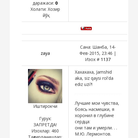
даражаси:
0
Холати:
Хозир
йўқ
Сана: Шанба, 14-
zaya
Фев-2015, 23:46 |
Изох #
1137
Xaxaxaxa, Jamshid
aka, siz qaysi rol'da
ediz uzi?!
Лучшие мои чувства,
Иштирокчи
боясь насмешки, я
хоронил в глубине
Гурух:
сердца:
ЗАПРЕТДА!
они там и умерли. . .
Изохлар:
460
М.Ю. Лермонтов.
Тақдирланишлар: