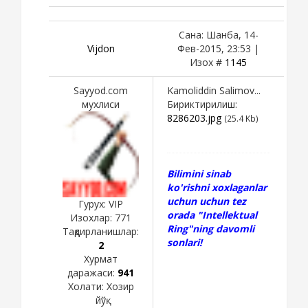
Сана: Шанба, 14-
Vijdon
Фев-2015, 23:53 |
Изох #
1145
Sayyod.com
Kamoliddin Salimov...
мухлиси
Бириктирилиш:
8286203.jpg
(25.4 Kb)
Bilimini sinab
ko'rishni xoxlaganlar
uchun uchun tez
Гурух: VIP
orada "Intellektual
Изохлар:
771
Ring"ning davomli
Тақдирланишлар:
sonlari!
2
Хурмат
даражаси:
941
Холати:
Хозир
йўқ