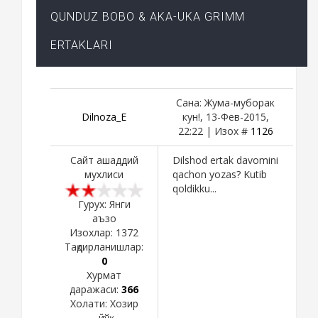
QUNDUZ BOBO & AKA-UKA GRIMM
ERTAKLARI
Сана: Жума-муборак
Dilnoza_E
кун!, 13-Фев-2015,
22:22 | Изох #
1126
Сайт ашаддий
Dilshod ertak davomini
мухлиси
qachon yozas? Kutib
qoldikku...
Гурух: Янги
аъзо
Изохлар:
1372
Тақдирланишлар:
0
Хурмат
даражаси:
366
Холати:
Хозир
йўқ