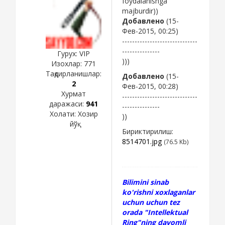
foydalanishga
majburdir))
Добавлено
(15-
Фев-2015, 00:25)
------------------------------
---------------
Гурух: VIP
)))
Изохлар:
771
Тақдирланишлар:
Добавлено
(15-
2
Фев-2015, 00:28)
Хурмат
------------------------------
даражаси:
941
---------------
Холати:
Хозир
))
йўқ
Бириктирилиш:
8514701.jpg
(76.5 Kb)
Bilimini sinab
ko'rishni xoxlaganlar
uchun uchun tez
orada "Intellektual
Ring"ning davomli