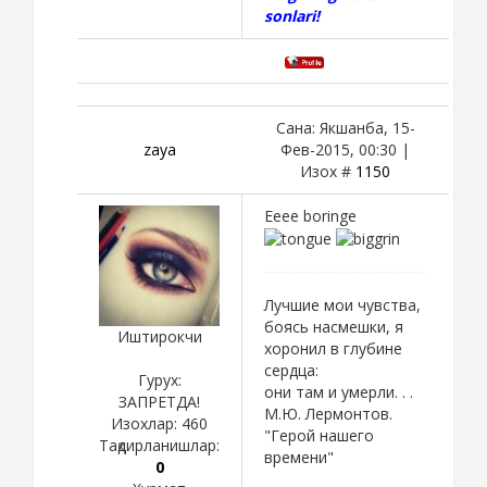
sonlari!
Сана: Якшанба, 15-
zaya
Фев-2015, 00:30 |
Изох #
1150
Eeee boringe
Лучшие мои чувства,
боясь насмешки, я
Иштирокчи
хоронил в глубине
сердца:
Гурух:
они там и умерли. . .
ЗАПРЕТДА!
М.Ю. Лермонтов.
Изохлар:
460
"Герой нашего
Тақдирланишлар:
времени"
0