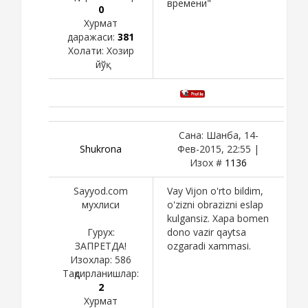
времени"
0
Хурмат
даражаси:
381
Холати:
Хозир
йўқ
Сана: Шанба, 14-
Shukronа
Фев-2015, 22:55 |
Изох #
1136
Sayyod.com
Vay Vijon o'rto bildim,
мухлиси
o'zizni obrazizni eslap
kulgansiz. Xapa bomen
Гурух:
dono vazir qaytsa
ЗАПРЕТДА!
ozgaradi xammasi.
Изохлар:
586
Тақдирланишлар:
2
Хурмат