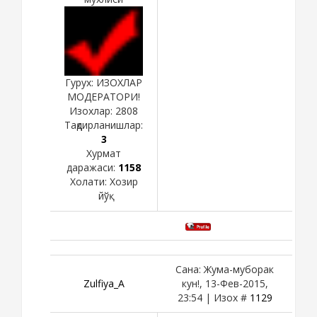
Гурух: ИЗОХЛАР
МОДЕРАТОРИ!
Изохлар:
2808
Тақдирланишлар:
3
Хурмат
даражаси:
1158
Холати:
Хозир
йўқ
Сана: Жума-муборак
Zulfiya_A
кун!, 13-Фев-2015,
23:54 | Изох #
1129