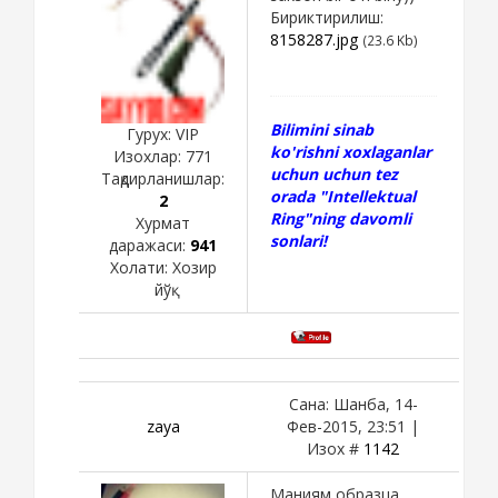
Бириктирилиш:
8158287.jpg
(23.6 Kb)
Bilimini sinab
Гурух: VIP
ko'rishni xoxlaganlar
Изохлар:
771
uchun uchun tez
Тақдирланишлар:
orada "Intellektual
2
Ring"ning davomli
Хурмат
sonlari!
даражаси:
941
Холати:
Хозир
йўқ
Сана: Шанба, 14-
zaya
Фев-2015, 23:51 |
Изох #
1142
Маниям образца