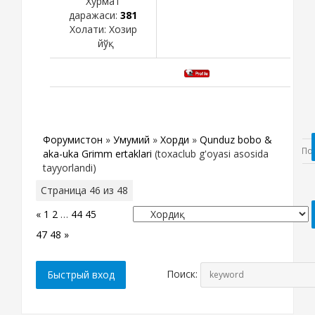
Хурмат
даражаси:
381
Холати:
Хозир
йўқ
Форумистон
»
Умумий
»
Хордиқ
»
Qunduz bobo &
aka-uka Grimm ertaklari
(toxaclub g'oyasi asosida
tayyorlandi)
Страница
46
из
48
«
1
2
…
44
45
46
47
48
»
Поиск: