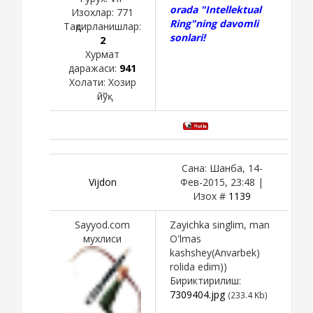
orada "Intellektual
Изохлар:
771
Ring"ning davomli
Тақдирланишлар:
sonlari!
2
Хурмат
даражаси:
941
Холати:
Хозир
йўқ
Сана: Шанба, 14-
Vijdon
Фев-2015, 23:48 |
Изох #
1139
Sayyod.com
Zayichka singlim, man
мухлиси
O'lmas
kashshey(Anvarbek)
rolida edim))
Бириктирилиш:
7309404.jpg
(233.4 Kb)