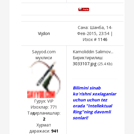
Сана: Шанба, 14-
Vijdon
Фев-2015, 23:54 |
Изох #
1146
Sayyod.com
Kamoliddin Salimov...
мухлиси
Бириктирилиш:
3033107.jpg
(25.4 Kb)
Bilimini sinab
ko'rishni xoxlaganlar
uchun uchun tez
Гурух: VIP
orada "Intellektual
Изохлар:
771
Ring"ning davomli
Тақдирланишлар:
sonlari!
2
Хурмат
даражаси:
941