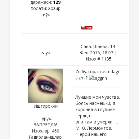
даражаси:
129
Холати:
Хозир
йўқ
Сана: Шанба, 14-
zaya
Фев-2015, 18:07 |
Изох #
1135
Zulfiya opa, rasmdagi
sizmi?
Лучшие мои чувства,
боясь насмешки, я
Иштирокчи
хоронил в глубине
сердца:
Гурух:
они там и умерли. . .
ЗАПРЕТДА!
М.Ю. Лермонтов.
Изохлар:
460
"Герой нашего
Тақдирланишлар: