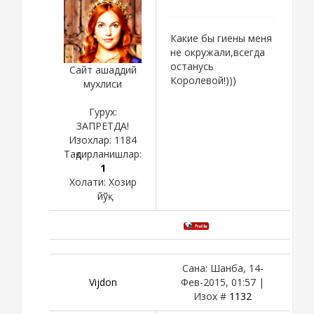
Какие бы гиены меня
не окружали,всегда
останусь
Сайт ашаддий
Королевой!)))
мухлиси
Гурух:
ЗАПРЕТДА!
Изохлар:
1184
Тақдирланишлар:
1
Холати:
Хозир
йўқ
Сана: Шанба, 14-
Vijdon
Фев-2015, 01:57 |
Изох #
1132