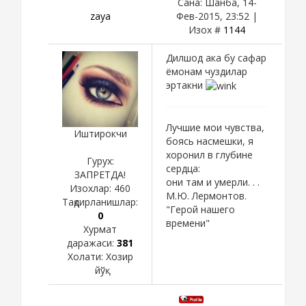
Сана: Шанба, 14-
zaya
Фев-2015, 23:52 |
Изох #
1144
Дилшод ака бу сафар
ёмонам чуздилар
эртакни
Лучшие мои чувства,
Иштирокчи
боясь насмешки, я
хоронил в глубине
Гурух:
сердца:
ЗАПРЕТДА!
они там и умерли. . .
Изохлар:
460
М.Ю. Лермонтов.
Тақдирланишлар:
"Герой нашего
0
времени"
Хурмат
даражаси:
381
Холати:
Хозир
йўқ