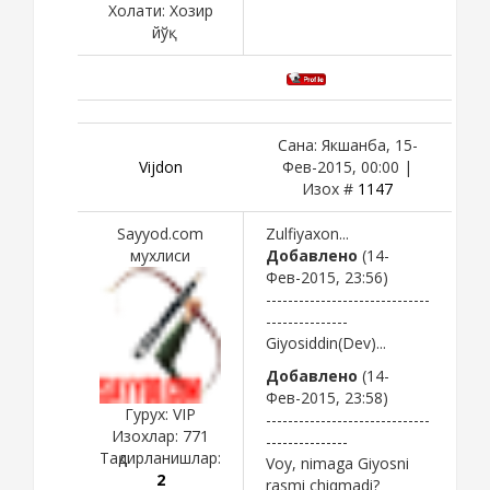
Холати:
Хозир
йўқ
Сана: Якшанба, 15-
Vijdon
Фев-2015, 00:00 |
Изох #
1147
Sayyod.com
Zulfiyaxon...
мухлиси
Добавлено
(14-
Фев-2015, 23:56)
------------------------------
---------------
Giyosiddin(Dev)...
Добавлено
(14-
Фев-2015, 23:58)
Гурух: VIP
------------------------------
Изохлар:
771
---------------
Тақдирланишлар:
Voy, nimaga Giyosni
2
rasmi chiqmadi?