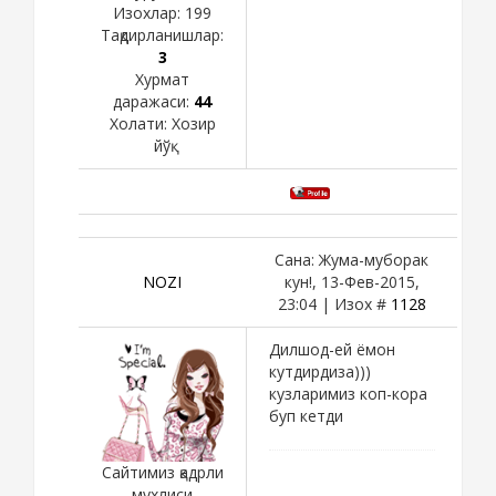
Изохлар:
199
Тақдирланишлар:
3
Хурмат
даражаси:
44
Холати:
Хозир
йўқ
Сана: Жума-муборак
NOZI
кун!, 13-Фев-2015,
23:04 | Изох #
1128
Дилшод-ей ёмон
кутдирдиза)))
кузларимиз коп-кора
буп кетди
Сайтимиз қадрли
мухлиси