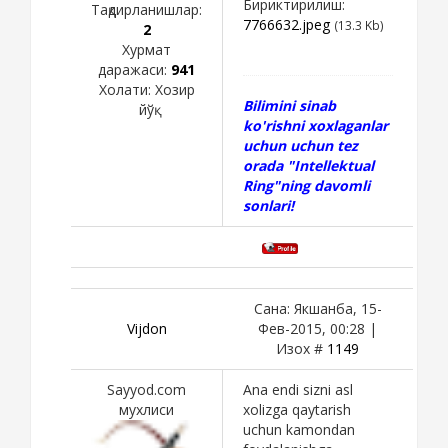
Бириктирилиш:
Тақдирланишлар:
7766632.jpeg
(13.3 Kb)
2
Хурмат
даражаси:
941
Холати:
Хозир
Bilimini sinab
йўқ
ko'rishni xoxlaganlar
uchun uchun tez
orada "Intellektual
Ring"ning davomli
sonlari!
Сана: Якшанба, 15-
Vijdon
Фев-2015, 00:28 |
Изох #
1149
Sayyod.com
Ana endi sizni asl
мухлиси
xolizga qaytarish
uchun kamondan