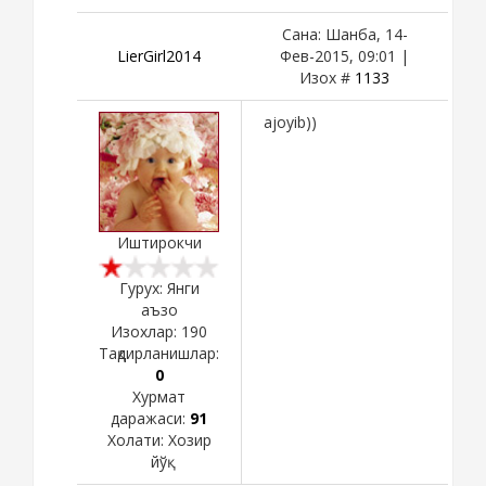
Сана: Шанба, 14-
LierGirl2014
Фев-2015, 09:01 |
Изох #
1133
ajoyib))
Иштирокчи
Гурух: Янги
аъзо
Изохлар:
190
Тақдирланишлар:
0
Хурмат
даражаси:
91
Холати:
Хозир
йўқ