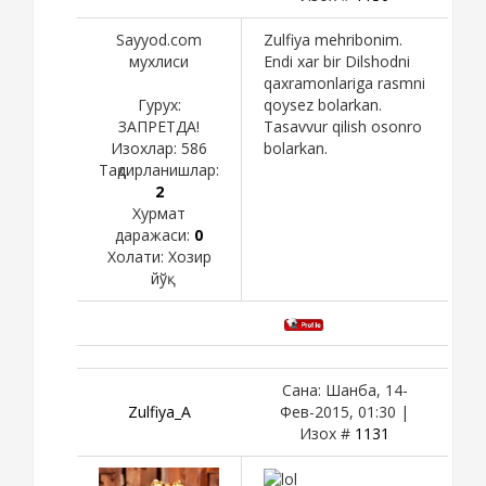
Sayyod.com
Zulfiya mehribonim.
мухлиси
Endi xar bir Dilshodni
qaxramonlariga rasmni
Гурух:
qoysez bolarkan.
ЗАПРЕТДА!
Tasavvur qilish osonro
Изохлар:
586
bolarkan.
Тақдирланишлар:
2
Хурмат
даражаси:
0
Холати:
Хозир
йўқ
Сана: Шанба, 14-
Zulfiya_A
Фев-2015, 01:30 |
Изох #
1131