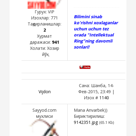
Гурух: VIP
Bilimini sinab
Изохлар:
771
ko'rishni xoxlaganlar
Тақдирланишлар:
uchun uchun tez
2
orada "Intellektual
Хурмат
Ring"ning davomli
даражаси:
941
sonlari!
Холати:
Хозир
йўқ
Сана: Шанба, 14-
Vijdon
Фев-2015, 23:49 |
Изох #
1140
Sayyod.com
Mana Anvarbek))
мухлиси
Бириктирилиш:
9142351.jpg
(65.1 Kb)