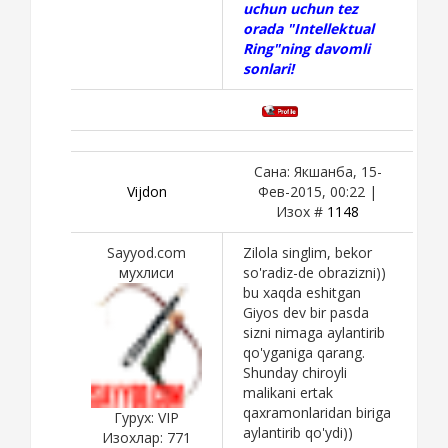
uchun uchun tez
orada "Intellektual
Ring"ning davomli
sonlari!
Сана: Якшанба, 15-
Vijdon
Фев-2015, 00:22 |
Изох #
1148
Sayyod.com
Zilola singlim, bekor
мухлиси
so'radiz-de obrazizni))
bu xaqda eshitgan
Giyos dev bir pasda
sizni nimaga aylantirib
qo'yganiga qarang.
Shunday chiroyli
malikani ertak
qaxramonlaridan biriga
Гурух: VIP
aylantirib qo'ydi))
Изохлар:
771