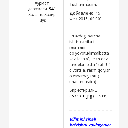
Хурмат
Tushunmadim...
даражаси:
941
Добавлено
(15-
Холати:
Хозир
Фев-2015, 00:00)
йўқ
------------------------------
---------------
Ertakdagi barcha
ishtirokchilani
rasmlarini
qo'yovotudim(albatta
xazillashib), lekin dev
janoblari bitta "sufff!!!"
qivordila, rasm qo'yish
o'xshamayapti))
unaqamasde))
Бириктирилиш:
8533810.jpg
(60.5 Kb)
Bilimini sinab
ko'rishni xoxlaganlar