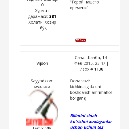
"Герой нашего
0
времени"
Хурмат
даражаси:
381
Холати:
Хозир
йўқ
Сана: Шанба, 14-
Vijdon
Фев-2015, 23:47 |
Изох #
1138
Sayyod.com
Dona vazir
мухлиси
kichkinaligida uni
boshqarish amrimahol
bo'lgan))
Bilimini sinab
ko'rishni xoxlaganlar
uchun uchun tez
Гурух: VIP