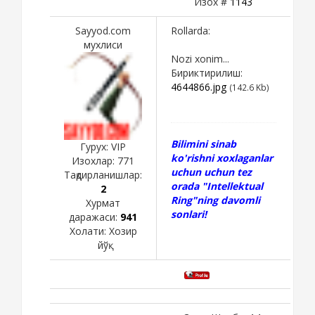
Изох #
1143
Sayyod.com
Rollarda:
мухлиси
Nozi xonim...
Бириктирилиш:
4644866.jpg
(142.6 Kb)
Bilimini sinab
Гурух: VIP
ko'rishni xoxlaganlar
Изохлар:
771
uchun uchun tez
Тақдирланишлар:
orada "Intellektual
2
Ring"ning davomli
Хурмат
sonlari!
даражаси:
941
Холати:
Хозир
йўқ