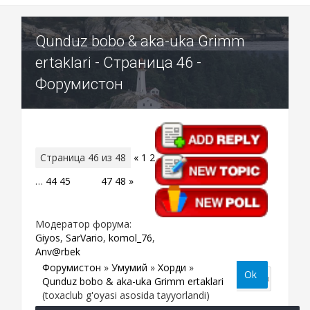
Qunduz bobo & aka-uka Grimm
ertaklari - Страница 46 -
Форумистон
Страница
46
из
48
«
1
2
…
44
45
46
47
48
»
Модератор форума:
Giyos
,
SarVario
,
komol_76
,
Anv@rbek
Форумистон
»
Умумий
»
Хордиқ
»
Qunduz bobo & aka-uka Grimm ertaklari
(toxaclub g'oyasi asosida tayyorlandi)