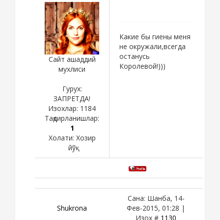
Какие бы гиены меня
не окружали,всегда
останусь
Сайт ашаддий
Королевой!)))
мухлиси
Гурух:
ЗАПРЕТДА!
Изохлар:
1184
Тақдирланишлар:
1
Холати:
Хозир
йўқ
Сана: Шанба, 14-
Shukronа
Фев-2015, 01:28 |
Изох #
1130