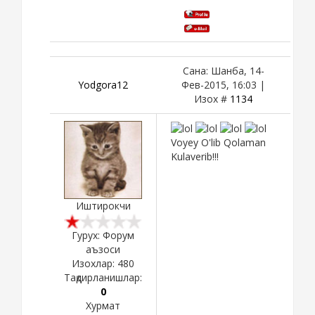
Сана: Шанба, 14-
Yodgora12
Фев-2015, 16:03 |
Изох #
1134
Voyey O'lib Qolaman
Kulaverib!!!
Иштирокчи
Гурух: Форум
аъзоси
Изохлар:
480
Тақдирланишлар:
0
Хурмат