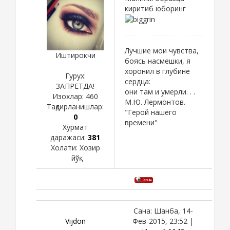
киритиб юборинг
Лучшие мои чувства,
Иштирокчи
боясь насмешки, я
хоронил в глубине
Гурух:
сердца:
ЗАПРЕТДА!
они там и умерли. . .
Изохлар:
460
М.Ю. Лермонтов.
Тақдирланишлар:
"Герой нашего
0
времени"
Хурмат
даражаси:
381
Холати:
Хозир
йўқ
Сана: Шанба, 14-
Vijdon
Фев-2015, 23:52 |