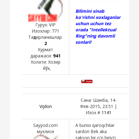
Bilimini sinab
ko'rishni xoxlaganlar
uchun uchun tez
Гурух: VIP
orada "Intellektual
Изохлар:
771
Ring"ning davomli
Тақдирланишлар:
sonlari!
2
Хурмат
даражаси:
941
Холати:
Хозир
йўқ
Сана: Шанба, 14-
Vijdon
Фев-2015, 23:51 |
Изох #
1141
Sayyod.com
A bunisi qaroqchilar
мухлиси
sardori Bek aka
sakson bir o'n biriy))