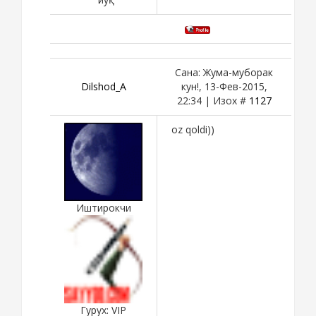
Сана: Жума-муборак
Dilshod_A
кун!, 13-Фев-2015,
22:34 | Изох #
1127
oz qoldi))
Иштирокчи
Гурух: VIP