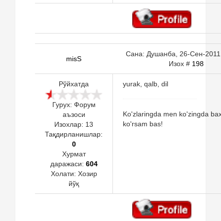
Сана: Душанба, 26-Сен-2011,
misS
Изох #
198
Рўйхатда
yurak, qalb, dil
Гурух: Форум
Ko'zlaringda men ko'zingda bax
аъзоси
ko'rsam bas!
Изохлар:
13
Тақдирланишлар:
0
Хурмат
даражаси:
604
Холати:
Хозир
йўқ