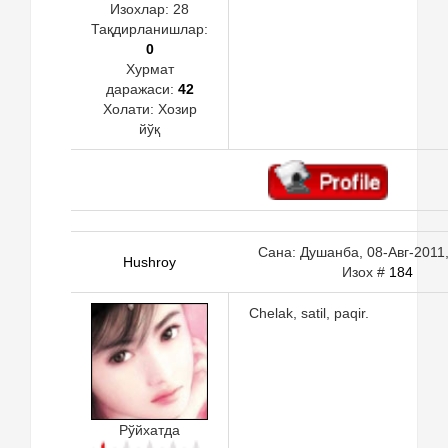
Изохлар:
28
Тақдирланишлар:
0
Хурмат
даражаси:
42
Холати:
Хозир
йўқ
Сана: Душанба, 08-Авг-2011,
Hushroy
Изох #
184
Chelak, satil, paqir.
Рўйхатда