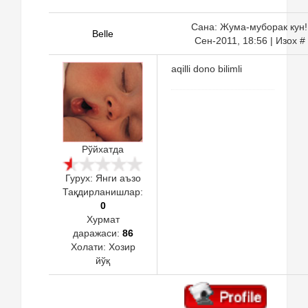
Сана: Жума-муборак кун!,
Belle
Сен-2011, 18:56 | Изох #
aqilli dono bilimli
Рўйхатда
Гурух: Янги аъзо
Тақдирланишлар:
0
Хурмат
даражаси:
86
Холати:
Хозир
йўқ