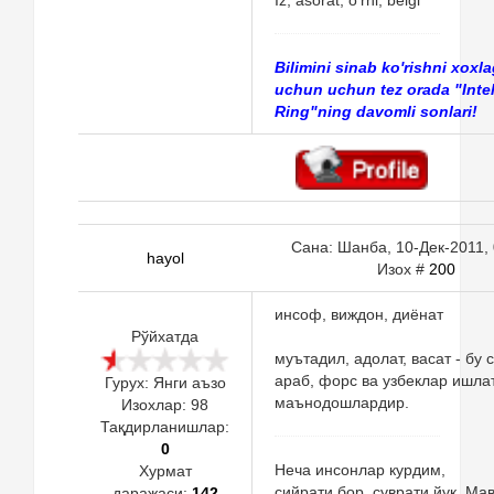
Bilimini sinab ko'rishni xoxl
uchun uchun tez orada "Intel
Ring"ning davomli sonlari!
Сана: Шанба, 10-Дек-2011, 
hayol
Изох #
200
инсоф, виждон, диёнат
Рўйхатда
муътадил, адолат, васат - бу 
араб, форс ва узбеклар ишла
Гурух: Янги аъзо
маънодошлардир.
Изохлар:
98
Тақдирланишлар:
0
Неча инсонлар курдим,
Хурмат
сийрати бор, суврати йук. Ма
даражаси:
142