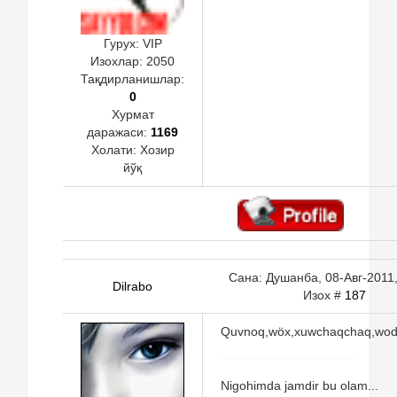
Гурух: VIP
Изохлар:
2050
Тақдирланишлар:
0
Хурмат
даражаси:
1169
Холати:
Хозир
йўқ
Сана: Душанба, 08-Авг-2011,
Dilrabo
Изох #
187
Quvnoq,wöx,xuwchaqchaq,wo
Nigohimda jamdir bu olam...