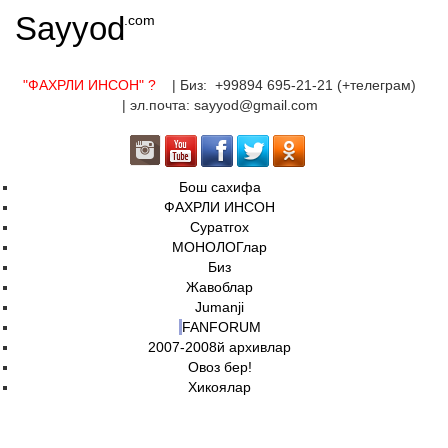
Sayyod
.com
"ФАХРЛИ ИНСОН"
?
| Биз: +99894 695-21-21 (+телеграм)
| эл.почта: sayyod@gmail.com
Бош сахифа
ФАХРЛИ ИНСОН
Суратгох
МОНОЛОГлар
Биз
Жавоблар
Jumanji
FANFORUM
2007-2008й архивлар
Овоз бер!
Хикоялар