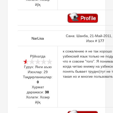
йўқ
Сана: Шанба, 21-Май-2011, 
NarLisa
Изох #
177
к сожалению я не так хорошо
Рўйхатда
узбекский язык только не под
что я совсем "того". Я поним
когда читаю книжку на узбекс
Гурух: Янги аъзо
понять бывает трудно)тут не 
Изохлар:
29
такая но и многие пользовате
Тақдирланишлар:
0
Хурмат
даражаси:
38
Холати:
Хозир
йўқ