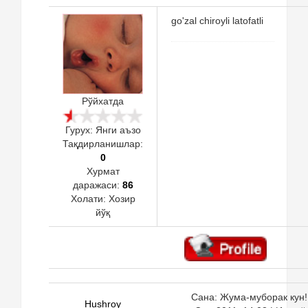
go'zal chiroyli latofatli
Рўйхатда
Гурух: Янги аъзо
Тақдирланишлар:
0
Хурмат
даражаси:
86
Холати:
Хозир
йўқ
Сана: Жума-муборак кун!,
Hushroy