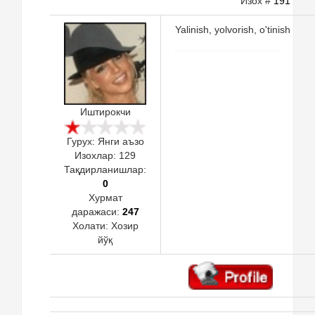
Изох #
191
Yalinish, yolvorish, o'tinish
Иштирокчи
Гурух: Янги аъзо
Изохлар:
129
Тақдирланишлар:
0
Хурмат
даражаси:
247
Холати:
Хозир
йўқ