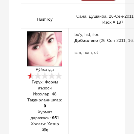
Сана: Душанба, 26-Сен-2011,
Hushroy
Изох #
197
bo'y, hid, ifor.
Добавлено
(26-Сен-2011, 16:
---------------------------------------
ism, nom, ot
Рўйхатда
Гурух: Форум
аъзоси
Изохлар:
48
Тақдирланишлар:
0
Хурмат
даражаси:
951
Холати:
Хозир
йўқ