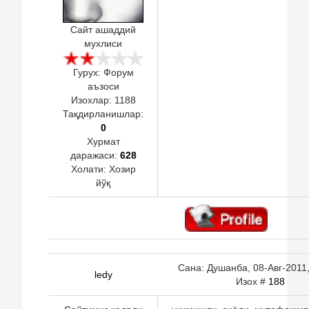
Сайт ашаддий
мухлиси
Гурух: Форум
аъзоси
Изохлар:
1188
Тақдирланишлар:
0
Хурмат
даражаси:
628
Холати:
Хозир
йўқ
Сана: Душанба, 08-Авг-2011,
ledy
Изох #
188