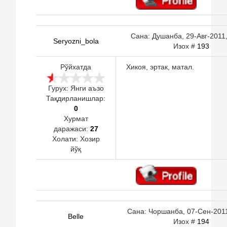
Сана: Душанба, 29-Авг-2011,
Seryozni_bola
Изох #
193
Рўйхатда
Хикоя, эртак, матал.
Гурух: Янги аъзо
Тақдирланишлар:
0
Хурмат
даражаси:
27
Холати:
Хозир
йўқ
Сана: Чоршанба, 07-Сен-2011,
Belle
Изох #
194