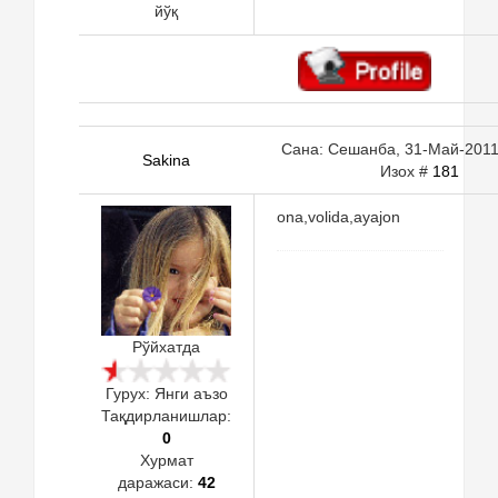
йўқ
Сана: Сешанба, 31-Май-2011,
Sakina
Изох #
181
ona,volida,ayajon
Рўйхатда
Гурух: Янги аъзо
Тақдирланишлар:
0
Хурмат
даражаси:
42