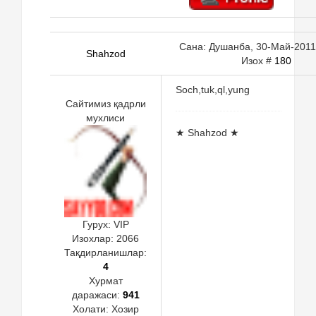
Сана: Душанба, 30-Май-2011,
Shahzod
Изох #
180
Soch,tuk,ql,yung
Сайтимиз қадрли
мухлиси
★ Shahzod ★
Гурух: VIP
Изохлар:
2066
Тақдирланишлар:
4
Хурмат
даражаси:
941
Холати:
Хозир