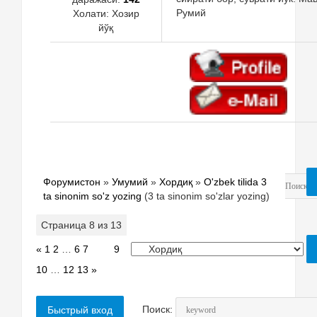
Румий
Холати:
Хозир
йўқ
Форумистон
»
Умумий
»
Хордиқ
»
O'zbek tilida 3
ta sinonim so'z yozing
(3 ta sinonim so'zlar yozing)
Страница
8
из
13
«
1
2
…
6
7
8
9
10
…
12
13
»
Поиск: