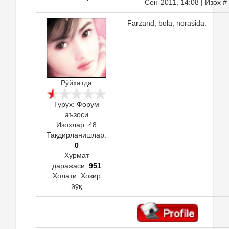
Сен-2011, 14:08 | Изох #
Farzand, bola, norasida.
Рўйхатда
Гурух: Форум
аъзоси
Изохлар:
48
Тақдирланишлар:
0
Хурмат
даражаси:
951
Холати:
Хозир
йўқ