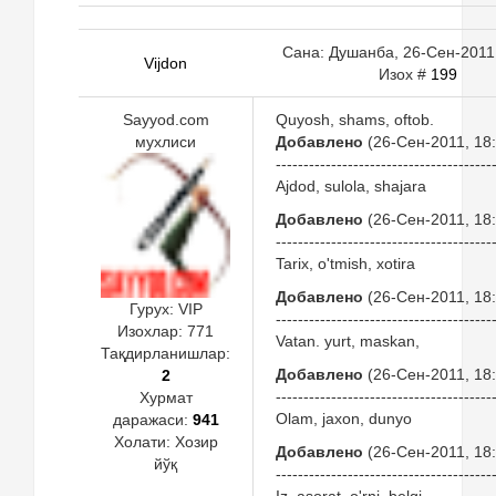
Сана: Душанба, 26-Сен-2011,
Vijdon
Изох #
199
Sayyod.com
Quyosh, shams, oftob.
мухлиси
Добавлено
(26-Сен-2011, 18:
---------------------------------------
Ajdod, sulola, shajara
Добавлено
(26-Сен-2011, 18:
---------------------------------------
Tarix, o'tmish, xotira
Добавлено
(26-Сен-2011, 18:
Гурух: VIP
---------------------------------------
Изохлар:
771
Vatan. yurt, maskan,
Тақдирланишлар:
Добавлено
(26-Сен-2011, 18:
2
---------------------------------------
Хурмат
Olam, jaxon, dunyo
даражаси:
941
Холати:
Хозир
Добавлено
(26-Сен-2011, 18:
йўқ
---------------------------------------
Iz, asorat, o'rni, belgi