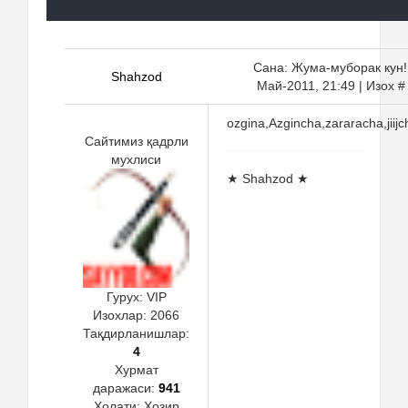
Сана: Жума-муборак кун!,
Shahzod
Май-2011, 21:49 | Изох 
ozgina,Azgincha,zararacha,jiij
Сайтимиз қадрли
мухлиси
★ Shahzod ★
Гурух: VIP
Изохлар:
2066
Тақдирланишлар:
4
Хурмат
даражаси:
941
Холати:
Хозир