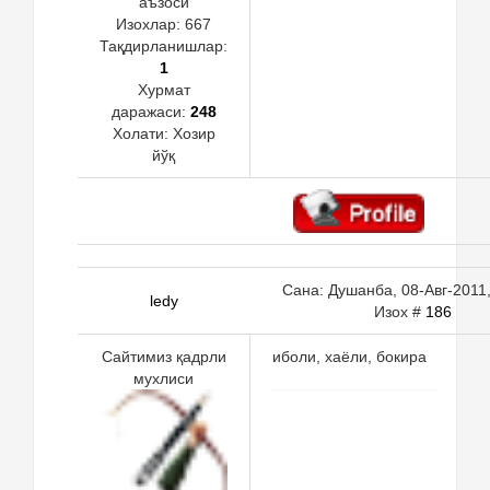
аъзоси
Изохлар:
667
Тақдирланишлар:
1
Хурмат
даражаси:
248
Холати:
Хозир
йўқ
Сана: Душанба, 08-Авг-2011,
ledy
Изох #
186
Сайтимиз қадрли
иболи, хаёли, бокира
мухлиси