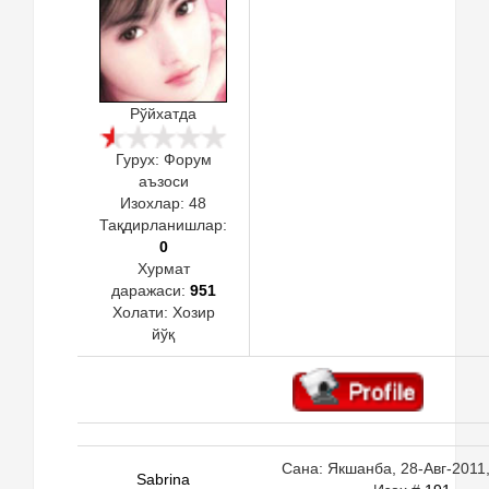
Рўйхатда
Гурух: Форум
аъзоси
Изохлар:
48
Тақдирланишлар:
0
Хурмат
даражаси:
951
Холати:
Хозир
йўқ
Сана: Якшанба, 28-Авг-2011,
Sabrina