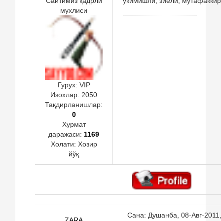
Сайтимиз қадрли
укимишли, зиёли, мутафаккир
мухлиси
Гурух: VIP
Изохлар:
2050
Тақдирланишлар:
0
Хурмат
даражаси:
1169
Холати:
Хозир
йўқ
Сана: Душанба, 08-Авг-2011,
ZARA