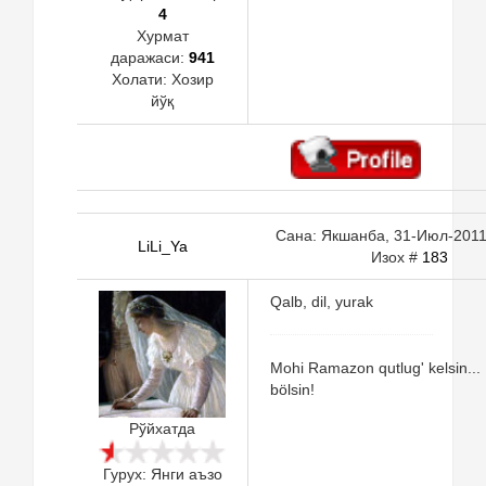
4
Хурмат
даражаси:
941
Холати:
Хозир
йўқ
Сана: Якшанба, 31-Июл-2011,
LiLi_Ya
Изох #
183
Qalb, dil, yurak
Mohi Ramazon qutlug' kelsin..
bölsin!
Рўйхатда
Гурух: Янги аъзо