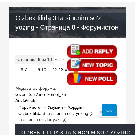
O'zbek tilida 3 ta sinonim so'z
yozing - Страница 8 - Форумистон
Страница
8
из
13
«
1
2
…
6
7
8
9
10
…
12
13
»
Модератор форума:
Giyos
,
SarVario
,
komol_76
,
Anv@rbek
Форумистон
»
Умумий
»
Хордиқ
»
O'zbek tilida 3 ta sinonim so'z yozing
(3
ta sinonim so'zlar yozing)
O'ZBEK TILIDA 3 TA SINONIM SO'Z YOZING