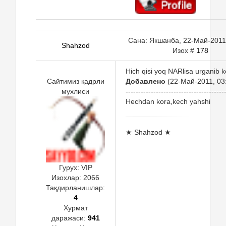
Сана: Якшанба, 22-Май-2011,
Shahzod
Изох #
178
Hich qisi yoq NARlisa urganib k
Сайтимиз қадрли
Добавлено
(22-Май-2011, 03
мухлиси
---------------------------------------
Hechdan kora,kech yahshi
★ Shahzod ★
Гурух: VIP
Изохлар:
2066
Тақдирланишлар:
4
Хурмат
даражаси:
941