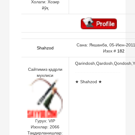
Холати:
Хозир
йўқ
Сана: Якшанба, 05-Июн-2011,
Shahzod
Изох #
182
Qarindosh,Qardosh,Qondosh,Y
Сайтимиз қадрли
мухлиси
★ Shahzod ★
Гурух: VIP
Изохлар:
2066
Тақдирланишлар: