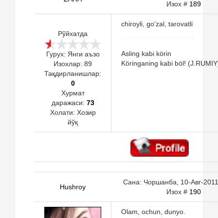
Изох #
189
chiroyli, go'zal, tarovatli
Рўйхатда
Asling kabi körin
Гурух: Янги аъзо
Köringaning kabi böl! (J.RUMIY
Изохлар:
89
Тақдирланишлар:
0
Хурмат
даражаси:
73
Холати:
Хозир
йўқ
Сана: Чоршанба, 10-Авг-2011,
Hushroy
Изох #
190
Olam, ochun, dunyo.