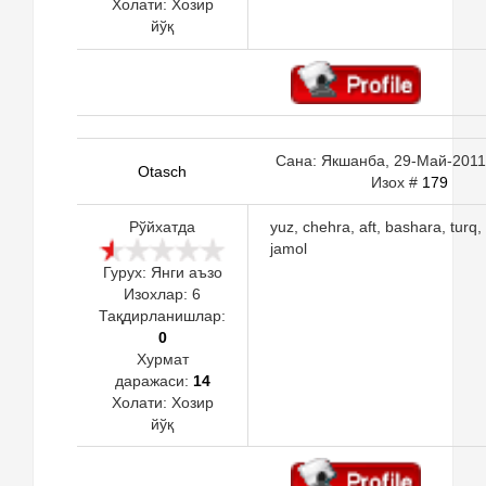
Холати:
Хозир
йўқ
Сана: Якшанба, 29-Май-2011,
Otasch
Изох #
179
Рўйхатда
yuz, chehra, aft, bashara, turq, 
jamol
Гурух: Янги аъзо
Изохлар:
6
Тақдирланишлар:
0
Хурмат
даражаси:
14
Холати:
Хозир
йўқ