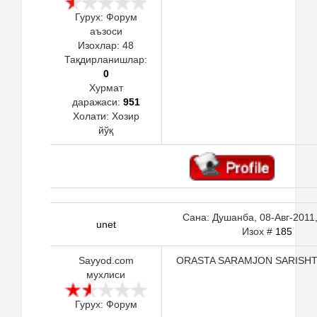
Гурух: Форум
аъзоси
Изохлар:
48
Тақдирланишлар:
0
Хурмат
даражаси:
951
Холати:
Хозир
йўқ
Сана: Душанба, 08-Авг-2011,
unet
Изох #
185
Sayyod.com
ORASTA SARAMJON SARISH
мухлиси
Гурух: Форум