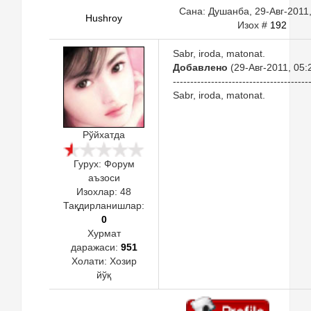
Сана: Душанба, 29-Авг-2011,
Hushroy
Изох #
192
Sabr, iroda, matonat.
Добавлено
(29-Авг-2011, 05:
---------------------------------------
Sabr, iroda, matonat.
Рўйхатда
Гурух: Форум
аъзоси
Изохлар:
48
Тақдирланишлар:
0
Хурмат
даражаси:
951
Холати:
Хозир
йўқ