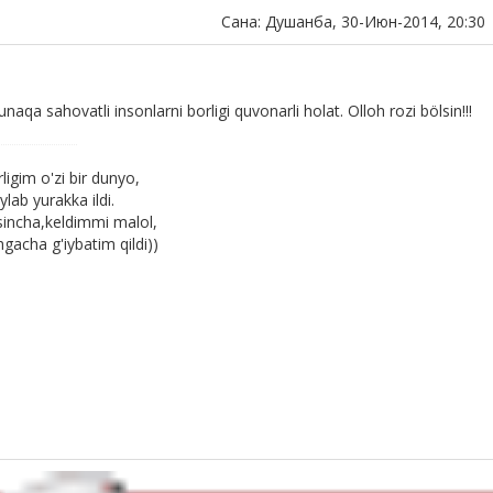
Сана: Душанба, 30-Июн-2014, 20:30
aqa sahovatli insonlarni borligi quvonarli holat. Olloh rozi bölsin!!!
ligim o'zi bir dunyo,
lab yurakka ildi.
sincha,keldimmi malol,
gacha g'iybatim qildi))