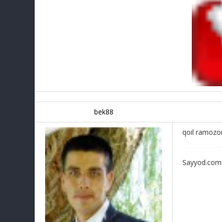
bek88
qoil ramozon
Sayyod.com h