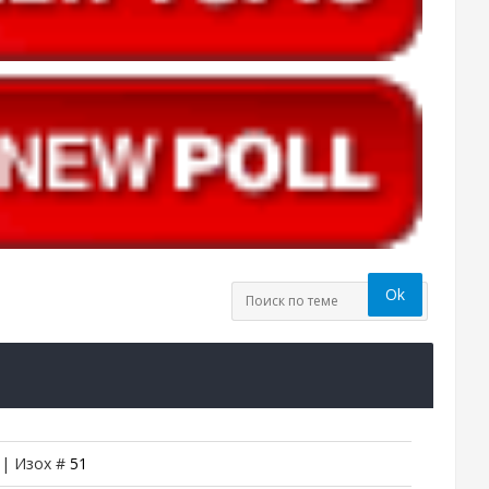
 | Изох #
51