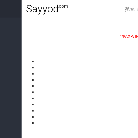
Sayyod
.com
"ФАХРЛ