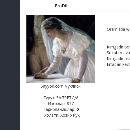
EzoDil
Oramizda wun
Kimgadir bor
Su'ratim avay
Kimgadir ak
Ertadan kech
Sayyod.com мухлиси
Гурух: ЗАПРЕТДА!
Изохлар:
877
Тақдирланишлар:
0
Холати:
Хозир йўқ