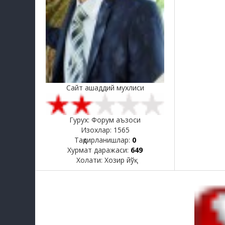
Сайт ашаддий мухлиси
Гурух: Форум аъзоси
Изохлар:
1565
Тақдирланишлар:
0
Хурмат даражаси:
649
Холати:
Хозир йўқ