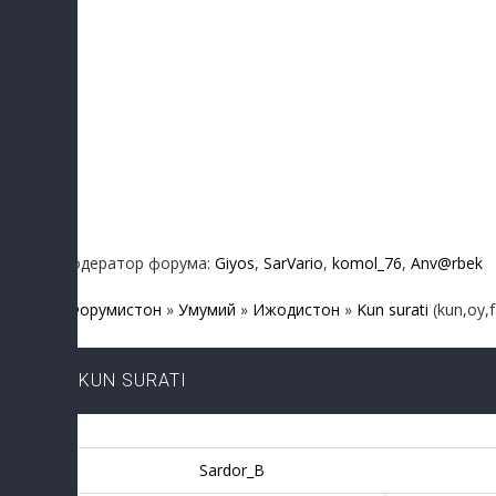
Модератор форума:
Giyos
,
SarVario
,
komol_76
,
Anv@rbek
Форумистон
»
Умумий
»
Ижодистон
»
Kun surati
(kun,oy,f
KUN SURATI
Sardor_B