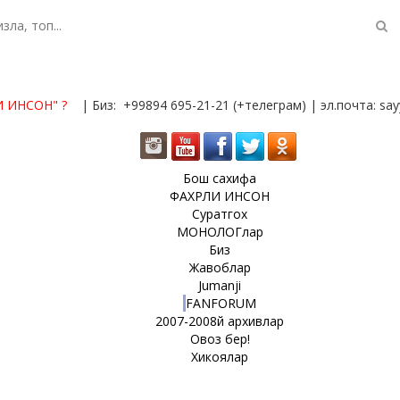
И ИНСОН"
?
| Биз: +99894 695-21-21 (+телеграм) | эл.почта: s
Бош сахифа
ФАХРЛИ ИНСОН
Суратгох
МОНОЛОГлар
Биз
Жавоблар
Jumanji
FANFORUM
2007-2008й архивлар
Овоз бер!
Хикоялар