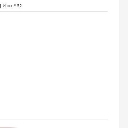
 | Изох #
52