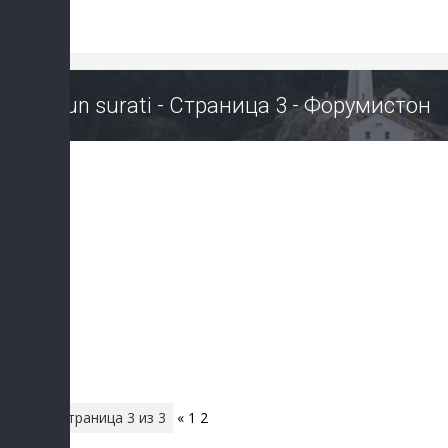
Kun surati - Страница 3 - Форумистон
Страница
3
из
3
«
1
2
3