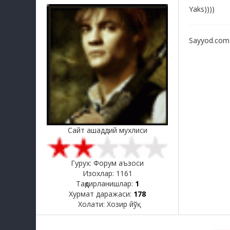
Yaks))))
Sayyod.com
Сайт ашаддий мухлиси
Гурух: Форум аъзоси
Изохлар:
1161
Тақдирланишлар:
1
Хурмат даражаси:
178
Холати:
Хозир йўқ