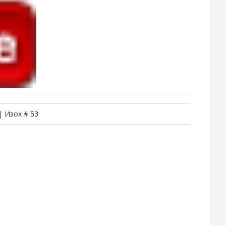
 | Изох #
53