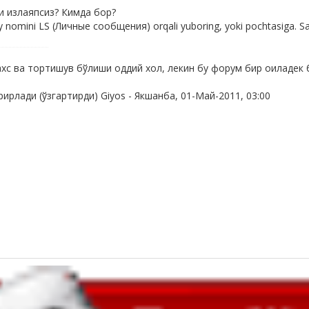
ни излаяпсиз? Кимда бор?
oy nomini LS (Личные сообщения) orqali yuboring, yoki pochtasiga. S
хс ва тортишув бўлиши оддий хол, лекин бу форум бир оиладек 
рирлади (ўзгартирди)
Giyos
-
Якшанба, 01-Май-2011, 03:00