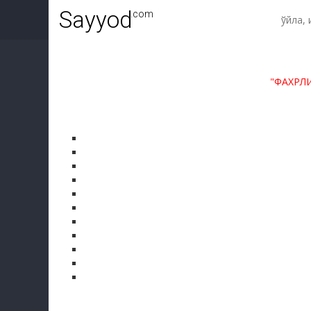
Sayyod
.com
"ФАХРЛ