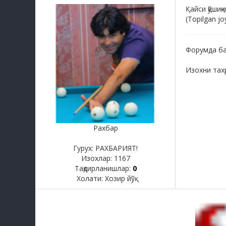
Қайси қўшиқ
(Topilgan j
Форумда ба
Изохни тах
Рахбар
Гурух: РАХБАРИЯТ!
Изохлар:
1167
Тақдирланишлар:
0
Холати:
Хозир йўқ