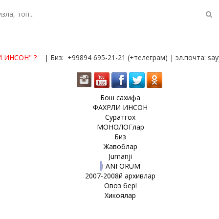
И ИНСОН"
?
| Биз: +99894 695-21-21 (+телеграм) | эл.почта: s
Бош сахифа
ФАХРЛИ ИНСОН
Суратгох
МОНОЛОГлар
Биз
Жавоблар
Jumanji
FANFORUM
2007-2008й архивлар
Овоз бер!
Хикоялар