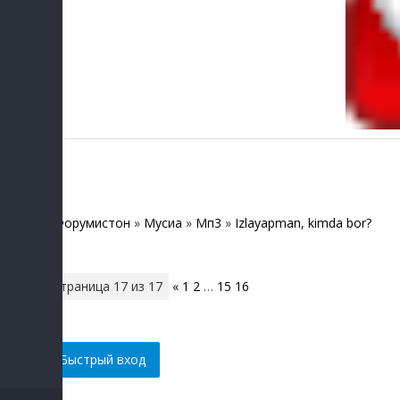
Форумистон
»
Мусиқа
»
Мп3
»
Izlayapman, kimda bor?
Страница
17
из
17
«
1
2
…
15
16
17