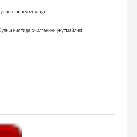
ayt nomlarini yozmang)
бўлиш ниятида очилганини унутмайлик!