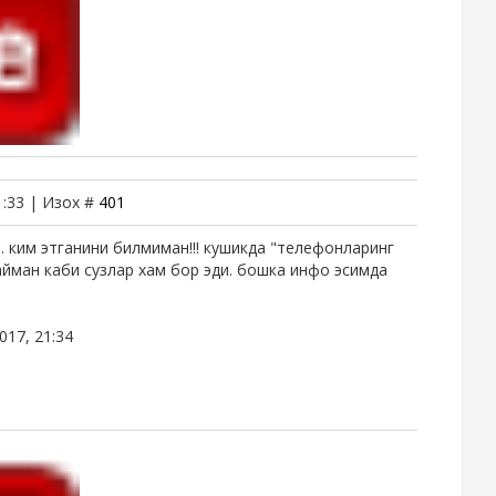
1:33 | Изох #
401
. ким этганини билмиман!!! кушикда "телефонларинг
айман каби сузлар хам бор эди. бошка инфо эсимда
017, 21:34