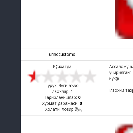
umidcustoms
Рўйхатда
Ассалому а
учирилган"
йук(((
Гурух: Янги аъзо
Изохни тах
Изохлар:
1
Тақдирланишлар:
0
Хурмат даражаси:
0
Холати:
Хозир йўқ