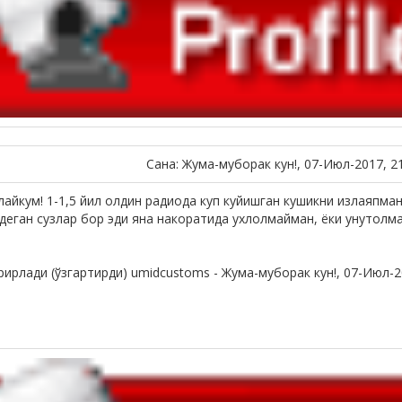
Сана: Жума-муборак кун!, 07-Июл-2017, 2
лайкум! 1-1,5 йил олдин радиода куп куйишган кушикни излаяпман
 деган сузлар бор эди яна накоратида ухлолмайман, ёки унутолм
рирлади (ўзгартирди)
umidcustoms
-
Жума-муборак кун!, 07-Июл-2