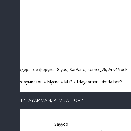
Модератор форума:
Giyos
,
SarVario
,
komol_76
,
Anv@rbek
Форумистон
»
Мусиқа
»
Мп3
»
Izlayapman, kimda bor?
IZLAYAPMAN, KIMDA BOR?
Sayyod