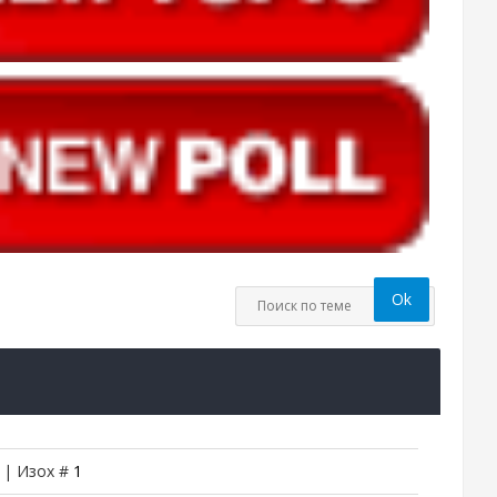
4 | Изох #
1