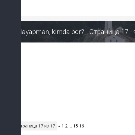
Izlayapman, kimda bor? - Страница 17 
Страница
17
из
17
«
1
2
…
15
16
17