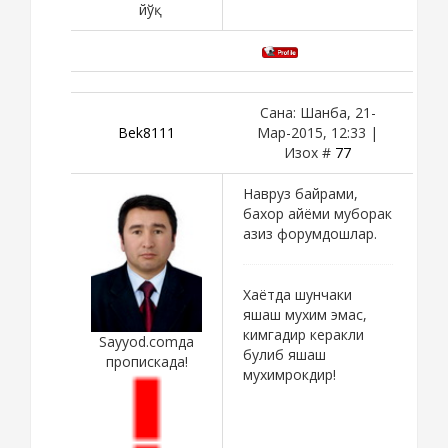
йўқ
Сана: Шанба, 21-
Bek8111
Мар-2015, 12:33 |
Изох #
77
Навруз байрами,
бахор айёми муборак
азиз форумдошлар.
Хаётда шунчаки
яшаш мухим эмас,
кимгадир керакли
Sayyod.comда
булиб яшаш
пропискада!
мухимрокдир!