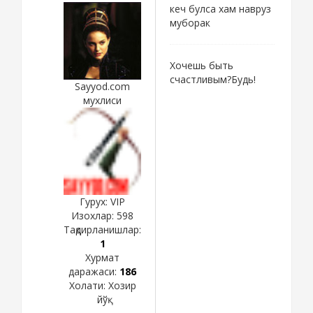
кеч булса хам навруз
муборак
Хочешь быть
счастливым?Будь!
Sayyod.com
мухлиси
Гурух: VIP
Изохлар:
598
Тақдирланишлар:
1
Хурмат
даражаси:
186
Холати:
Хозир
йўқ