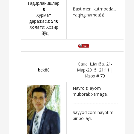
Тақдирланишлар:
Baxt meni kutmoqda...
0
Yaqinginamda)))
Хурмат
даражаси:
510
Холати:
Хозир
йўқ
Сана: Шанба, 21-
bek88
Мар-2015, 21:11 |
Изох #
79
Navro'zi ayom
muborak xamaga.
Sayyod.com hayotim
bir bo'lagi.