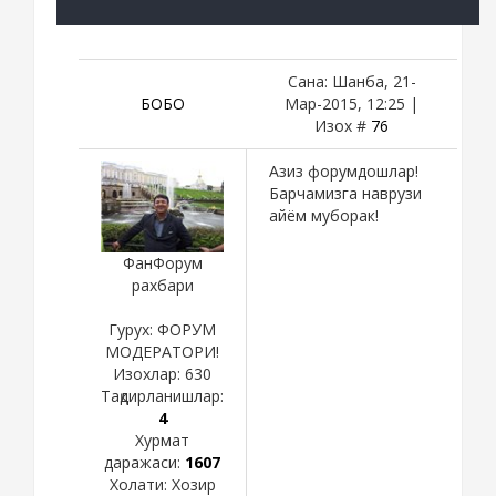
Сана: Шанба, 21-
БОБО
Мар-2015, 12:25 |
Изох #
76
Азиз форумдошлар!
Барчамизга наврузи
айём муборак!
ФанФорум
рахбари
Гурух: ФОРУМ
МОДЕРАТОРИ!
Изохлар:
630
Тақдирланишлар:
4
Хурмат
даражаси:
1607
Холати:
Хозир