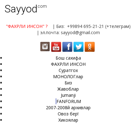
Sayyod
.com
"ФАХРЛИ ИНСОН"
?
| Биз: +99894 695-21-21 (+телеграм)
| эл.почта: sayyod@gmail.com
Бош сахифа
ФАХРЛИ ИНСОН
Суратгох
МОНОЛОГлар
Биз
Жавоблар
Jumanji
FANFORUM
2007-2008й архивлар
Овоз бер!
Хикоялар