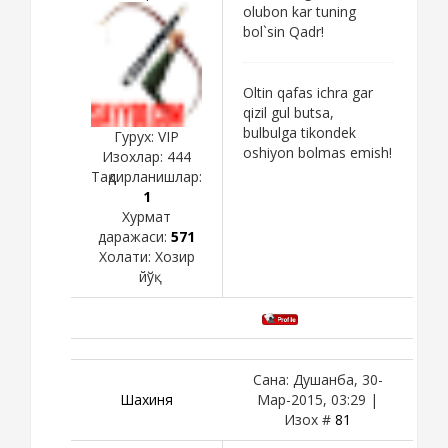
olubon kar tuning
bol`sin Qadr!
Oltin qafas ichra gar
qizil gul butsa,
bulbulga tikondek
Гурух: VIP
oshiyon bolmas emish!
Изохлар:
444
Тақдирланишлар:
1
Хурмат
даражаси:
571
Холати:
Хозир
йўқ
Сана: Душанба, 30-
Шахиня
Мар-2015, 03:29 |
Изох #
81