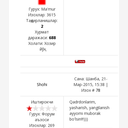
Гурух: Ma'mur
Изохлар:
3615
Тақдирланишлар:
2
Хурмат
даражаси:
688
Холати:
Хозир
йўқ
Сана: Шанба, 21-
Shohi
Мар-2015, 15:38 |
Изох #
78
Иштирокчи
Qadrdonlarim,
yasharish, yangilanish
ayyomi muborak
Гурух: Форум
bo'lsin!!!)))
аъзоси
Изохлар:
269