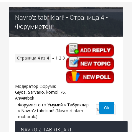
Navro'z tabriklari! - Страница 4 -
Форумистон
Страница
4
из
4
«
1
2
3
4
Модератор форума:
Giyos
,
SarVario
,
komol_76
,
Anv@rbek
Форумистон
»
Умумий
»
Табриклар
»
Navro'z tabriklari!
(Navro'zi olam
muborak.)
NAVRO'Z TABRIKLARI!