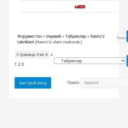
Форумистон
»
Умумий
»
Табриклар
»
Navro'z
tabriklari!
(Navro'zi olam muborak.)
Страница
4
из
4
«
1
2
3
4
Поиск: