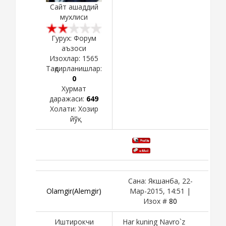
Сайт ашаддий
мухлиси
Гурух: Форум
аъзоси
Изохлар:
1565
Тақдирланишлар:
0
Хурмат
даражаси:
649
Холати:
Хозир
йўқ
Сана: Якшанба, 22-
Olamgir(Alemgir)
Мар-2015, 14:51 |
Изох #
80
Иштирокчи
Har kuning Navro`z