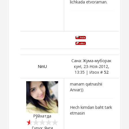
lichkada etvoraman.
Сана: Жума-муборак
NinU
кун!, 23-Ноя-2012,
13:35 | Изох #
52
manam qatnashii
Anvar))
Hech kimdan baht tark
etmasin
Рўйхатда
Гурух: Янги