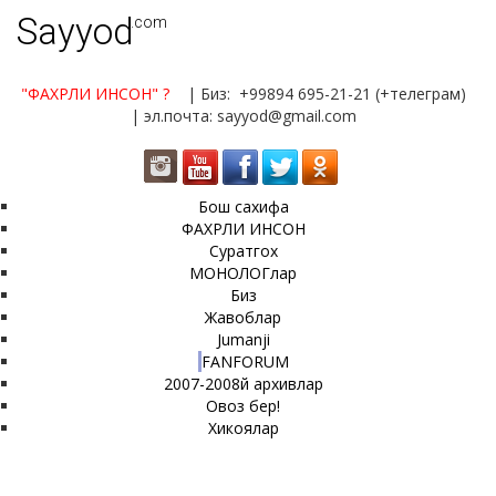
Sayyod
.com
"ФАХРЛИ ИНСОН"
?
| Биз: +99894 695-21-21 (+телеграм)
| эл.почта: sayyod@gmail.com
Бош сахифа
ФАХРЛИ ИНСОН
Суратгох
МОНОЛОГлар
Биз
Жавоблар
Jumanji
FANFORUM
2007-2008й архивлар
Овоз бер!
Хикоялар