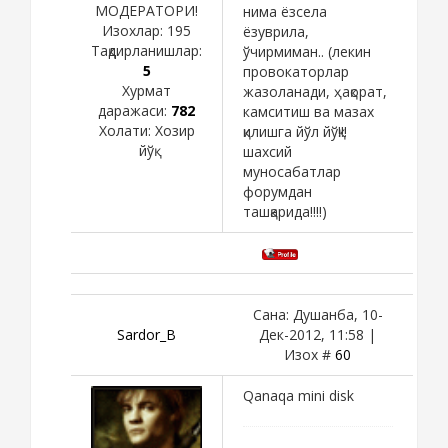
МОДЕРАТОРИ!
нима ёзсела
Изохлар:
195
ёзуврила,
Тақдирланишлар:
ўчирмиман.. (лекин
5
провокаторлар
Хурмат
жазоланади, ҳақорат,
даражаси:
782
камситиш ва мазах
Холати:
Хозир
қилишга йўл йўқ!!!
йўқ
шахсий
муносабатлар
форумдан
ташқарида!!!!)
Сана: Душанба, 10-
Sardor_B
Дек-2012, 11:58 |
Изох #
60
Qanaqa mini disk