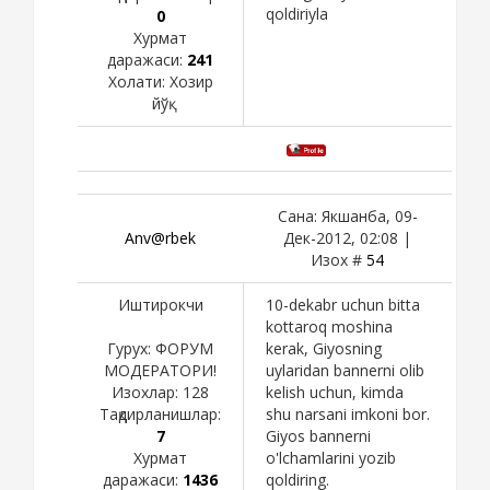
qoldiriyla
0
Хурмат
даражаси:
241
Холати:
Хозир
йўқ
Сана: Якшанба, 09-
Anv@rbek
Дек-2012, 02:08 |
Изох #
54
Иштирокчи
10-dekabr uchun bitta
kottaroq moshina
Гурух: ФОРУМ
kerak, Giyosning
МОДЕРАТОРИ!
uylaridan bannerni olib
Изохлар:
128
kelish uchun, kimda
Тақдирланишлар:
shu narsani imkoni bor.
7
Giyos bannerni
Хурмат
o'lchamlarini yozib
даражаси:
1436
qoldiring.