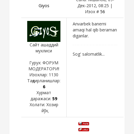
Giyos
Дек-2012, 08:25 |
Изох #
56
Anvarbek banerni
amaqi hal qib beraman
diganlar.
Сайт ашаддий
мухлиси
Sog' salomatlik...
Гурух: ФОРУМ
МОДЕРАТОРИ!
Изохлар:
1130
Тақдирланишлар:
6
Хурмат
даражаси:
59
Холати:
Хозир
йўқ