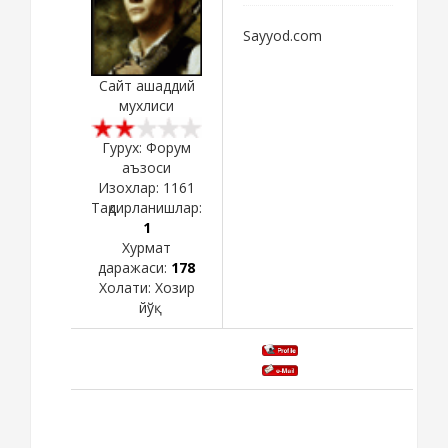
Sayyod.com
Сайт ашаддий
мухлиси
Гурух: Форум
аъзоси
Изохлар:
1161
Тақдирланишлар:
1
Хурмат
даражаси:
178
Холати:
Хозир
йўқ