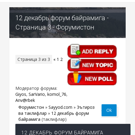
12 декабрь форум байрамига -
Страница 3 - Форумистон
Страница
3
из
3
«
1
2
3
Модератор форума:
Giyos
,
SarVario
,
komol_76
,
Anv@rbek
Форумистон
»
Sayyod.com
»
Эътироз
ва таклифлар
»
12 декабрь форум
байрамига
(таклифлар)
12 ДЕКАБРЬ ФОРУМ БАЙРАМИГА