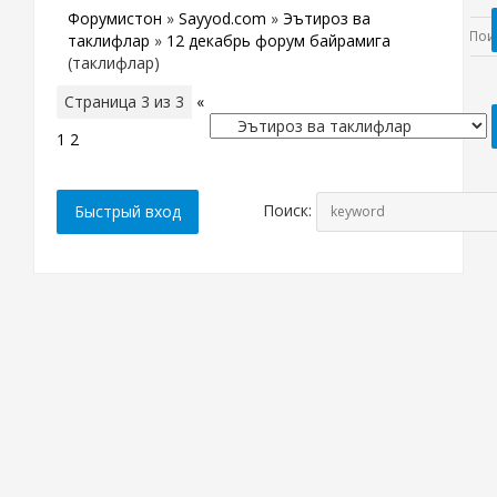
Форумистон
»
Sayyod.com
»
Эътироз ва
таклифлар
»
12 декабрь форум байрамига
(таклифлар)
Страница
3
из
3
«
1
2
3
Поиск: