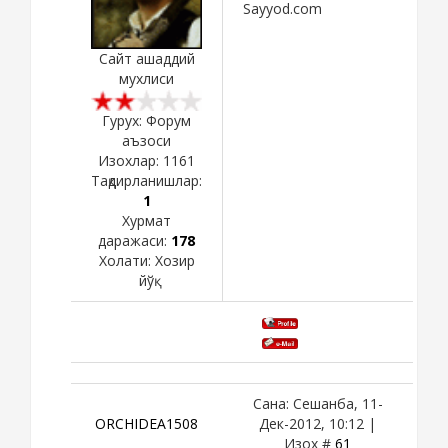
Sayyod.com
Сайт ашаддий
мухлиси
Гурух: Форум
аъзоси
Изохлар:
1161
Тақдирланишлар:
1
Хурмат
даражаси:
178
Холати:
Хозир
йўқ
Сана: Сешанба, 11-
ORCHIDEA1508
Дек-2012, 10:12 |
Изох #
61