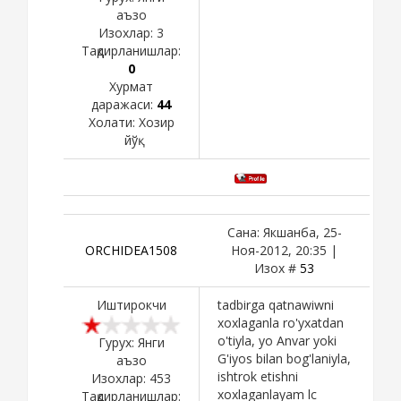
аъзо
Изохлар:
3
Тақдирланишлар:
0
Хурмат
даражаси:
44
Холати:
Хозир
йўқ
Сана: Якшанба, 25-
ORCHIDEA1508
Ноя-2012, 20:35 |
Изох #
53
Иштирокчи
tadbirga qatnawiwni
xoxlaganla ro'yxatdan
o'tiyla, yo Anvar yoki
Гурух: Янги
G'iyos bilan bog'laniyla,
аъзо
ishtrok etishni
Изохлар:
453
xoxlaganlayam lc
Тақдирланишлар: