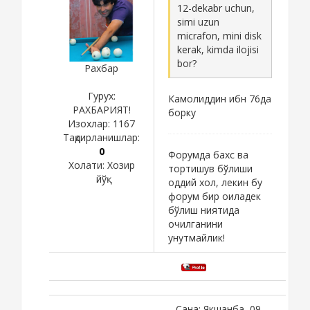
12-dekabr uchun,
simi uzun
micrafon, mini disk
kerak, kimda ilojisi
bor?
Рахбар
Гурух:
Камолиддин ибн 76да
РАХБАРИЯТ!
борку
Изохлар:
1167
Тақдирланишлар:
0
Форумда бахс ва
Холати:
Хозир
тортишув бўлиши
йўқ
оддий хол, лекин бу
форум бир оиладек
бўлиш ниятида
очилганини
унутмайлик!
Сана: Якшанба, 09-