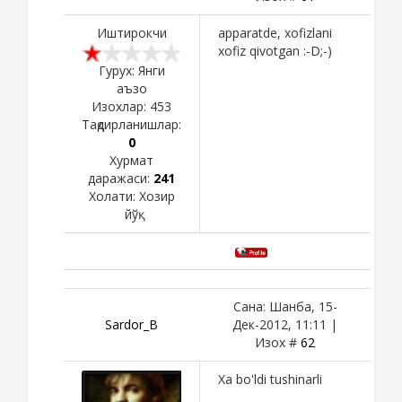
Иштирокчи
apparatde, xofizlani
xofiz qivotgan :-D;-)
Гурух: Янги
аъзо
Изохлар:
453
Тақдирланишлар:
0
Хурмат
даражаси:
241
Холати:
Хозир
йўқ
Сана: Шанба, 15-
Sardor_B
Дек-2012, 11:11 |
Изох #
62
Xa bo'ldi tushinarli