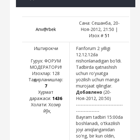
Сана: Сешанба, 20-
Anv@rbek
Ноя-2012, 21:50 |
Изох #
51
Иштирокчи
Fanforum 2 yilligi
12.12.12da
Гурух: ФОРУМ
nishonlanadigan bo'ldi.
МОДЕРАТОРИ!
Tadbirda qatnashish
Изохлар:
128
uchun ro'yxatga
Тақдирланишлар:
yozilish uchun manga
7
murojaat qilinglar.
Хурмат
Добавлено
(20-
даражаси:
1436
Ноя-2012, 20:50)
Холати:
Хозир
------------------------------
йўқ
---------------
Bayram tadbiri 15:00da
boshlanadi, o'tkazilish
joyi aniqlanganidan
so'ng, bir kun oldin,