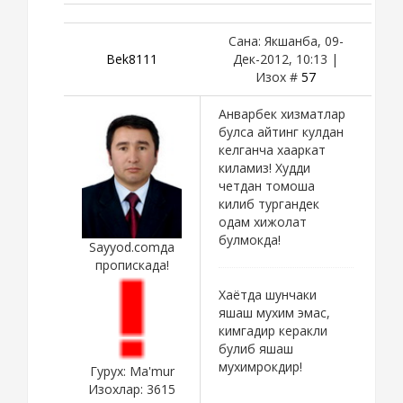
Сана: Якшанба, 09-
Bek8111
Дек-2012, 10:13 |
Изох #
57
Анварбек хизматлар
булса айтинг кулдан
келганча хааркат
киламиз! Худди
четдан томоша
килиб тургандек
одам хижолат
булмокда!
Sayyod.comда
пропискада!
Хаётда шунчаки
яшаш мухим эмас,
кимгадир керакли
булиб яшаш
мухимрокдир!
Гурух: Ma'mur
Изохлар:
3615