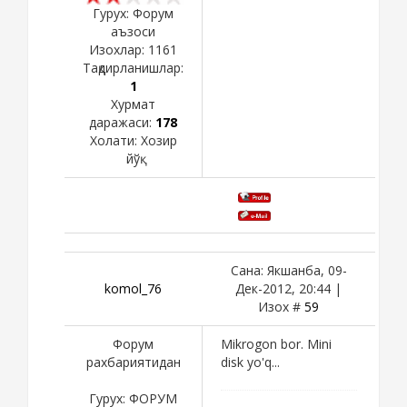
Гурух: Форум
аъзоси
Изохлар:
1161
Тақдирланишлар:
1
Хурмат
даражаси:
178
Холати:
Хозир
йўқ
Сана: Якшанба, 09-
komol_76
Дек-2012, 20:44 |
Изох #
59
Форум
Mikrogon bor. Mini
рахбариятидан
disk yo'q...
Гурух: ФОРУМ