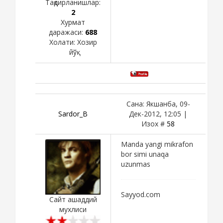
Тақдирланишлар:
2
Хурмат
даражаси:
688
Холати:
Хозир
йўқ
Сана: Якшанба, 09-
Sardor_B
Дек-2012, 12:05 |
Изох #
58
Manda yangi mikrafon
bor simi unaqa
uzunmas
Sayyod.com
Сайт ашаддий
мухлиси