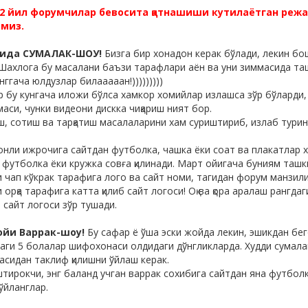
2 йил форумчилар бевосита қатнашиши кутилаётган режа
миз.
ойида СУМАЛАК-ШОУ!
Бизга бир хонадон керак бўлади, лекин бо
Шахлога бу масалани баъзи тарафлари аён ва уни зиммасида т
ггача юлдузлар билааааан!)))))))))
 бу кунгача иложи бўлса хамкор хомийлар излашса зўр бўларди
аси, чунки видеони дискка чиқариш ният бор.
иш, сотиш ва тарқатиш масалаларини хам суриштириб, излаб турин
онли ижрочига сайтдан футболка, чашка ёки соат ва плакатлар х
 футболка ёки кружка совға қилинади. Март ойигача буниям таш
 чап кўкрак тарафига лого ва сайт номи, тагидан форум манзили
орқа тарафига катта қилиб сайт логоси! Оқ ва қора аралаш рангд
 сайт логоси зўр тушади.
 ойи Варрак-шоу!
Бу сафар ё ўша эски жойда лекин, эшикдан бег
ги 5 болалар шифохонаси олдидаги дўнгликларда. Худди сумалак
асидан таклиф қилишни ўйлаш керак.
штирокчи, энг баланд учган варрак сохибига сайтдан яна футболк
ўйланглар.