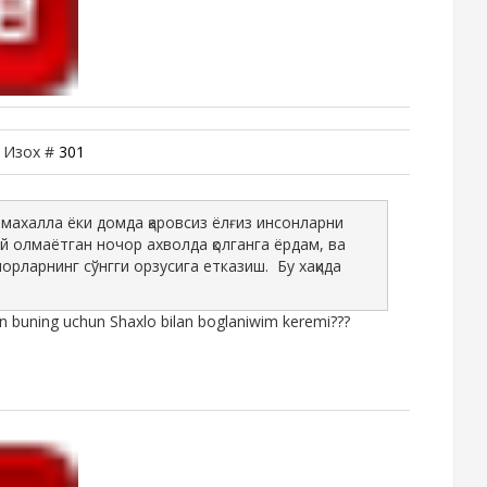
| Изох #
301
махалла ёки домда қаровсиз ёлғиз инсонларни
й олмаётган ночор ахволда қолганга ёрдам, ва
орларнинг сўнгги орзусига етказиш. Бу хақида
buning uchun Shaxlo bilan boglaniwim keremi???