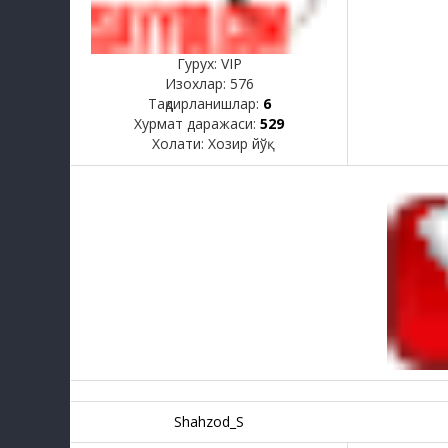
Гурух: VIP
Изохлар:
576
Тақдирланишлар:
6
Хурмат даражаси:
529
Холати:
Хозир йўқ
Shahzod_S