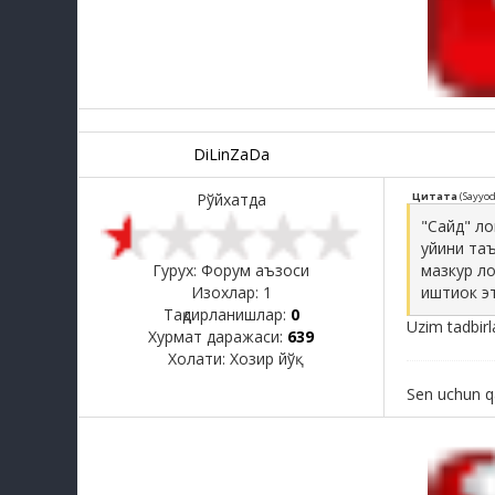
DiLinZaDa
Рўйхатда
Цитата
(
Sayyo
"Сайд" ло
уйини таъ
мазкур ло
Гурух: Форум аъзоси
иштиок эт
Изохлар:
1
Тақдирланишлар:
0
Uzim tadbir
Хурмат даражаси:
639
Холати:
Хозир йўқ
Sen uchun qa