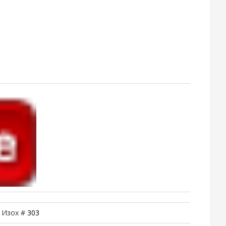
| Изох #
303