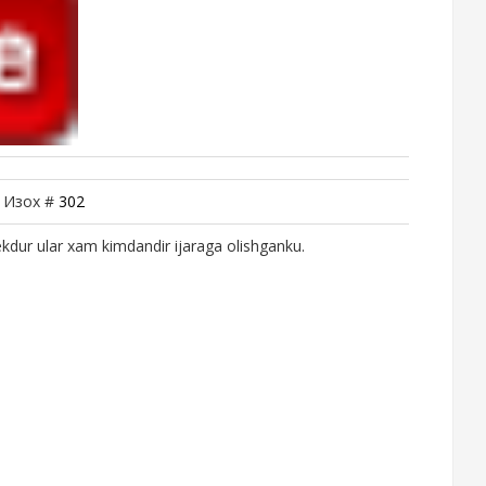
| Изох #
302
ekdur ular xam kimdandir ijaraga olishganku.