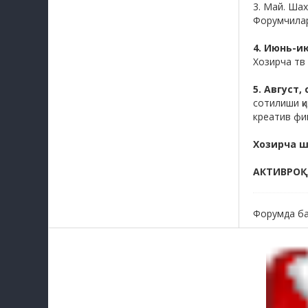
3. Май. Шах
Форумчилар
4. Июнь-
Хозирча тв
5. Август
сотилиши қ
креатив фи
Хозирча ш
АКТИВРОҚ
Форумда ба