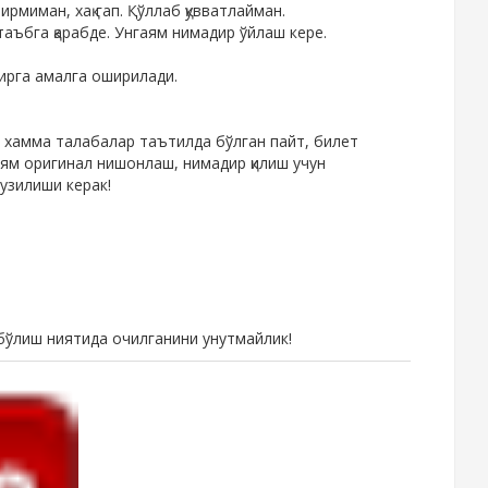
рмиман, хақ гап. Қўллаб қувватлайман.
аъбга қарабде. Унгаям нимадир ўйлаш кере.
рга амалга оширилади.
 хамма талабалар таътилда бўлган пайт, билет
иям оригинал нишонлаш, нимадир қилиш учун
узилиши керак!
бўлиш ниятида очилганини унутмайлик!