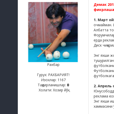
Демак 201
фикрлаша
1. Март 
очмайман. 
Албатта тон
Форумчилар
ерда реклам
Диск чиқар
Энг яхши ж
тушурилган
Рахбар
футболкани
Футболкани 
Гурух: РАХБАРИЯТ!
футболкага
Изохлар:
1167
Тақдирланишлар:
0
2. Апрель
Холати:
Хозир йўқ
Юнусободда
реклама юз
Энг яхши и
хаммасини 