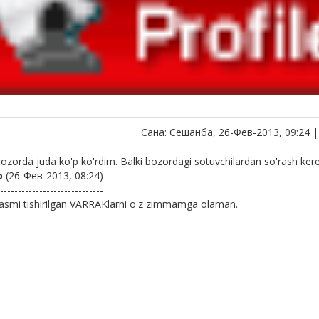
Сана: Сешанба, 26-Фев-2013, 09:24 
bozorda juda ko'p ko'rdim. Balki bozordagi sotuvchilardan so'rash ker
о
(26-Фев-2013, 08:24)
-----------------------------
 rasmi tishirilgan VARRAKlarni o'z zimmamga olaman.