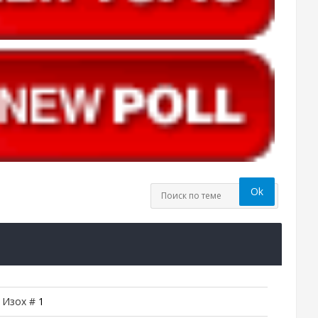
| Изох #
1