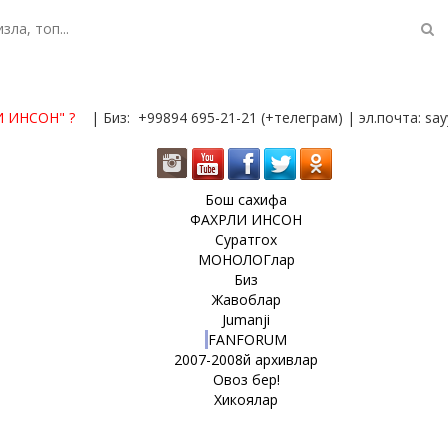
И ИНСОН"
?
| Биз: +99894 695-21-21 (+телеграм) | эл.почта: s
Бош сахифа
ФАХРЛИ ИНСОН
Суратгох
МОНОЛОГлар
Биз
Жавоблар
Jumanji
FANFORUM
2007-2008й архивлар
Овоз бер!
Хикоялар