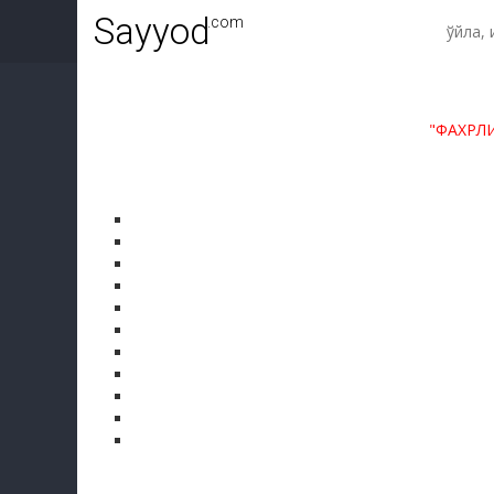
Sayyod
.com
"ФАХРЛ