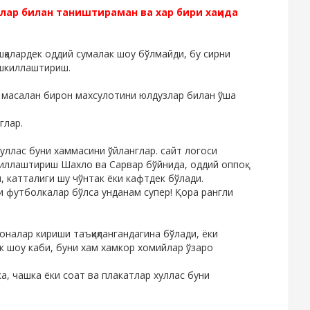
лар билан таништираман ва хар бири хақида
шқалардек оддий сумалак шоу бўлмайди, бу сирни
ашкиллаштириш.
, масалан бирон махсулотини юлдузлар билан ўша
глар.
уллас буни хаммасини ўйланглар. сайт логоси
киллаштириш Шахло ва Сарвар бўйнида, оддий оппоқ
, катталиги шу чўнтак ёки кафтдек бўлади.
аги футболкалар бўлса унданам супер! Қора рангли
оналар кириши таъқиқлангандагина бўлади, ёки
 шоу каби, буни хам хамкор хомийлар ўзаро
а, чашка ёки соат ва плакатлар хуллас буни