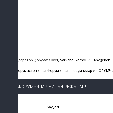
Модератор форума:
Giyos
,
SarVario
,
komol_76
,
Anv@rbek
Форумистон
»
ФанФорум
»
Фан-Форумчилар
»
ФОРУМЧИ
ФОРУМЧИЛАР БИЛАН РЕЖАЛАР!
Sayyod