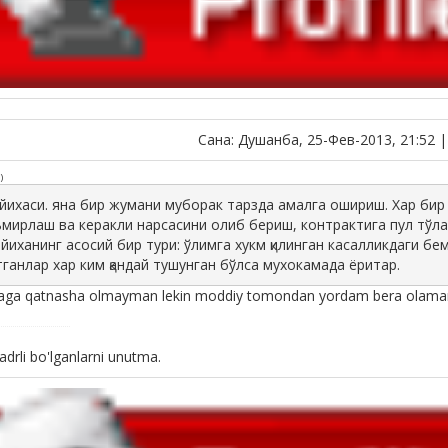
Сана: Душанба, 25-Фев-2013, 21:52 
d
)
йихаси. яна бир жумани муборак тарзда амалга ошириш. Хар бир 
мирлаш ва керакли нарсасини олиб бериш, контрактига пул тўла
йиханинг асосий бир тури: ўлимга хукм қилинган касалликдаги бем
ганлар хар ким қандай тушунган бўлса мухокамада ёритар.
laga qatnasha olmayman lekin moddiy tomondan yordam bera olaman 
drli bo'lganlarni unutma.