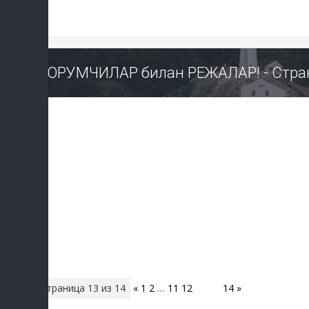
ФОРУМЧИЛАР билан РЕЖАЛАР! - Стран
Страница
13
из
14
«
1
2
…
11
12
13
14
»