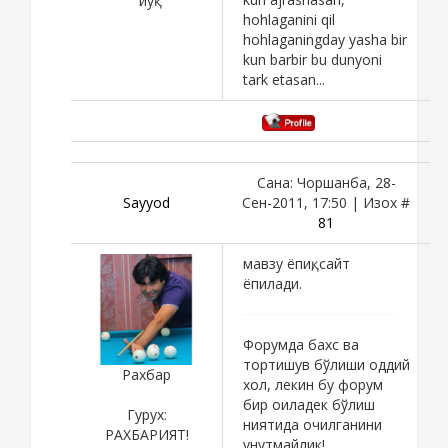
йўқ
hohlaganini qil
hohlaganingday yasha bir
kun barbir bu dunyoni
tark etasan...
Сана: Чоршанба, 28-
Sayyod
Сен-2011, 17:50 | Изох #
81
мавзу ёпиқ, сайт
ёпилади.
Форумда бахс ва
тортишув бўлиши оддий
Рахбар
хол, лекин бу форум
бир оиладек бўлиш
Гурух:
ниятида очилганини
РАХБАРИЯТ!
унутмайлик!