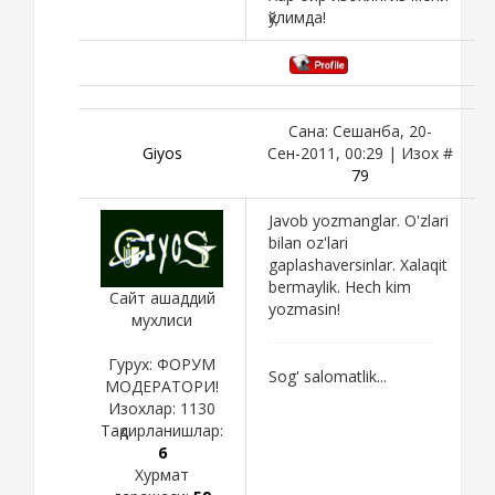
қўлимда!
Сана: Сешанба, 20-
Giyos
Сен-2011, 00:29 | Изох #
79
Javob yozmanglar. O'zlari
bilan oz'lari
gaplashaversinlar. Xalaqit
bermaylik. Hech kim
Сайт ашаддий
yozmasin!
мухлиси
Гурух: ФОРУМ
Sog' salomatlik...
МОДЕРАТОРИ!
Изохлар:
1130
Тақдирланишлар:
6
Хурмат