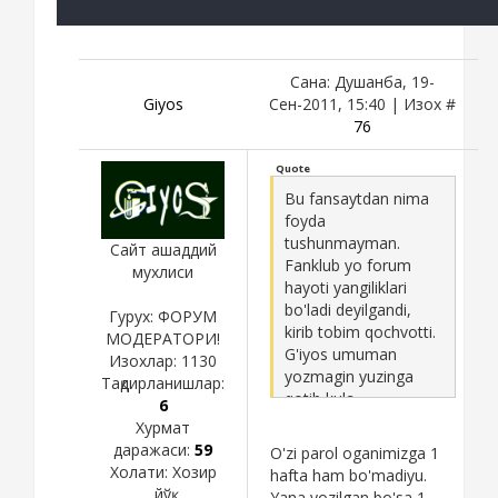
Сана: Душанба, 19-
Giyos
Сен-2011, 15:40 | Изох #
76
Quote
Bu fansaytdan nima
foyda
tushunmayman.
Сайт ашаддий
Fanklub yo forum
мухлиси
hayoti yangiliklari
bo'ladi deyilgandi,
Гурух: ФОРУМ
kirib tobim qochvotti.
МОДЕРАТОРИ!
G'iyos umuman
Изохлар:
1130
yozmagin yuzinga
Тақдирланишлар:
qotib kula
6
olmayotganlar soni
Хурмат
minut sayin
даражаси:
59
O'zi parol oganimizga 1
oshmoqda. Sanga
Холати:
Хозир
hafta ham bo'madiyu.
rahm qilib ha shu bola
йўқ
Yana yozilgan bo'sa 1