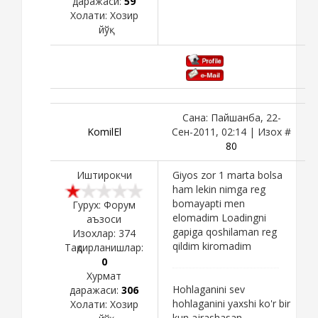
даражаси:
59
Холати:
Хозир
йўқ
Сана: Пайшанба, 22-
KomilEl
Сен-2011, 02:14 | Изох #
80
Иштирокчи
Giyos zor 1 marta bolsa
ham lekin nimga reg
bomayapti men
Гурух: Форум
elomadim Loadingni
аъзоси
gapiga qoshilaman reg
Изохлар:
374
qildim kiromadim
Тақдирланишлар:
0
Хурмат
Hohlaganini sev
даражаси:
306
hohlaganini yaxshi ko'r bir
Холати:
Хозир
kun ajrashasan,