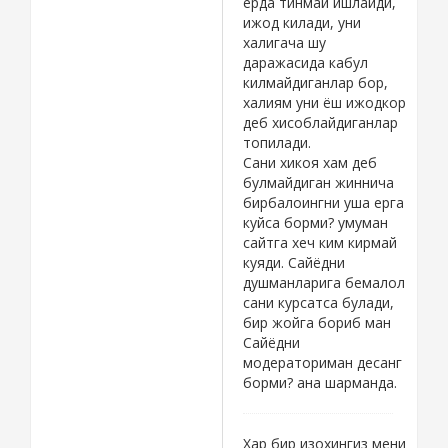
ерда тинмай ишлайди,
U rasmlarni san
ижод килади, уни
uchun qo'ymagandim.
халигача шу
Voo sanga yoqmasa
даражасида кабул
yana qo'yamiz.
килмайдиганлар бор,
халиям уни ёш ижодкор
Forumdoshla endi bir
деб хисоблайдиганлар
kami shu *. . ni tabiga
топилади.
qarab narsa
Сани хикоя хам деб
qo'yiwimiz qoludu.
булмайдиган жиннича
Voy hozir sizga
бирбалоингни уша ерга
yoqadigan narsa
куйса борми? умуман
yozib beramiz. Ketib
сайтга хеч ким кирмай
qomi turing.)
куяди. Сайёдни
душманларига бемалол
сани курсатса булади,
бир жойга бориб ман
Сайёдни
модераториман десанг
борми? ана шарманда.
Хар бир изохингиз мени