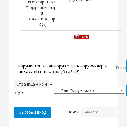
Изохлар:
1167
Тақдирланишлар:
0
Холати:
Хозир
йўқ
Форумистон
»
ФанФорум
»
Фан-Форумчилар
»
fan.sayyod.com
(Фанклуб сайти!)
Страница
4
из
4
«
1
2
3
4
Поиск: