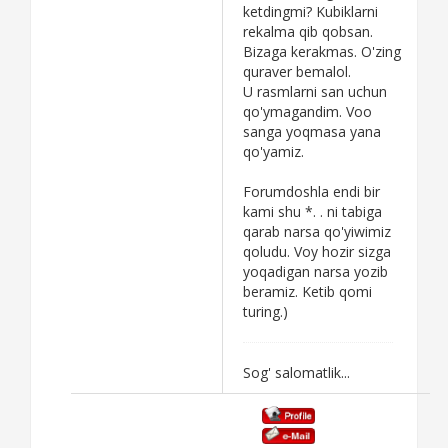
Fansayt sanga
ketdingmi? Kubiklarni
kubikhonami?
rekalma qib qobsan.
Bo'yingni qara, undan
Bizaga kerakmas. O'zing
ko'ra dalaga chiqib
quraver bemalol.
ishlasang bo'lmaydimi
U rasmlarni san uchun
a?
qo'ymagandim. Voo
Artistdan adibgacha
sanga yoqmasa yana
hamma dehqonlar
qo'yamiz.
dalaga hiyonat
qilaversa konechno
Forumdoshla endi bir
pahta dalalariga yosh
kami shu *. . ni tabiga
bolalarni
qarab narsa qo'yiwimiz
chiqarishadida.
qoludu. Voy hozir sizga
Eh.
yoqadigan narsa yozib
beramiz. Ketib qomi
turing.)
Sog' salomatlik...