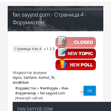
fan.sayyod.com - Страница 4 -
Форумистон
Страница
4
из
4
«
1
2
3
4
Модератор форума:
Giyos
,
SarVario
,
komol_76
,
Anv@rbek
Форумистон
»
ФанФорум
»
Фан-
Форумчилар
»
fan.sayyod.com
(Фанклуб сайти!)
FAN.SAYYOD.COM