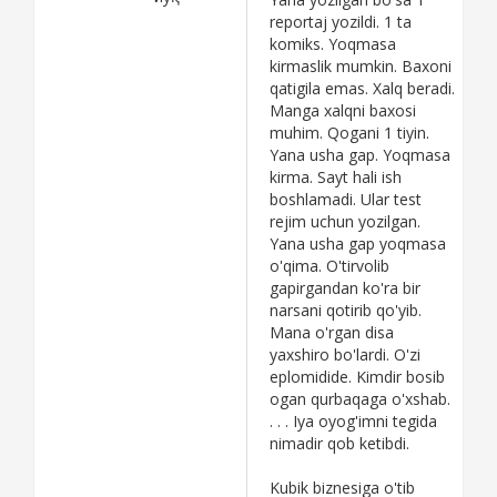
ozgina ovunsin desa,
reportaj yozildi. 1 ta
soddalik qilib
komiks. Yoqmasa
ishonibsan.
kirmaslik mumkin. Baxoni
Kichkina bolaga
qatigila emas. Xalq beradi.
kubiklar berishibdi, u
Manga xalqni baxosi
kichkina bir narsa
muhim. Qogani 1 tiyin.
quribdi, o'zini yoshi va
Yana usha gap. Yoqmasa
ongi tengi bolachalar
kirma. Sayt hali ish
maqtagan ekan
boshlamadi. Ular test
shartta turib bog'cha
rejim uchun yozilgan.
opasiga borib endi
Yana usha gap yoqmasa
man kubiklardan bank
o'qima. O'tirvolib
qurmoqchiman
gapirgandan ko'ra bir
manga 2 moshina
narsani qotirib qo'yib.
hovliga kubik to'kib
Mana o'rgan disa
bering degan ekan.
yaxshiro bo'lardi. O'zi
Fansaytga qo'ygan
eplomidide. Kimdir bosib
bachkana
ogan qurbaqaga o'xshab.
to'rhaltangni
. . . Iya oyog'imni tegida
rasmlaridanoq
nimadir qob ketibdi.
mazam qochdi. Shumi
Sayyod yuzlari?
Kubik biznesiga o'tib