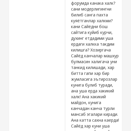
usha gap. Yoqmasa
форумда канака халк?
kirma. Sayt hali ish
сани модерлигингни
boshlamadi. Ular test
билиб санга пахта
rejim uchun yozilgan.
куяётганлар халкми?
Yana usha gap
кани Сайёдни бош
yoqmasa o'qima.
сайтига куйиб курчи,
O'tirvolib gapirgandan
духинг етдадими уша
ko'ra bir narsani
ердаги халкка такдим
qotirib qo'yib. Mana
килишга? Хозиргача
o'rgan disa yaxshiro
Сайёд канчалар машхур
bo'lardi. O'zi
булмасин халигача уни
eplomidide. Kimdir
танкид килишади, хар
bosib ogan
битта гапи хар бир
qurbaqaga o'xshab. . .
жумласига эътирозлар
. Iya oyog'imni tegida
кунига булиб туради,
nimadir qob ketibdi.
ана уша ерда хакикий
халк! Ана хакикий
Kubik biznesiga o'tib
майдон, кунига
ketdingmi? Kubiklarni
канчадан канча турли
rekalma qib qobsan.
мансаб эгалари киради.
Bizaga kerakmas.
Ана катта сахна каерда!
O'zing quraver
Сайёд хар куни уша
bemalol.