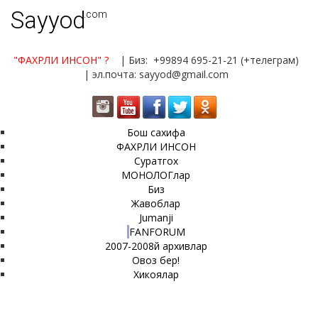
Sayyod
.com
"ФАХРЛИ ИНСОН"
?
| Биз: +99894 695-21-21 (+телеграм)
| эл.почта: sayyod@gmail.com
Бош сахифа
ФАХРЛИ ИНСОН
Суратгох
МОНОЛОГлар
Биз
Жавоблар
Jumanji
FANFORUM
2007-2008й архивлар
Овоз бер!
Хикоялар