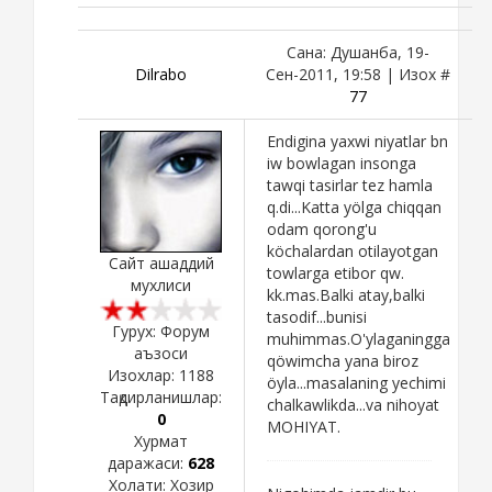
Сана: Душанба, 19-
Dilrabo
Сен-2011, 19:58 | Изох #
77
Endigina yaxwi niyatlar bn
iw bowlagan insonga
tawqi tasirlar tez hamla
q.di...Katta yölga chiqqan
odam qorong'u
köchalardan otilayotgan
Сайт ашаддий
towlarga etibor qw.
мухлиси
kk.mas.Balki atay,balki
tasodif...bunisi
Гурух: Форум
muhimmas.O'ylaganingga
аъзоси
qöwimcha yana biroz
Изохлар:
1188
öyla...masalaning yechimi
Тақдирланишлар:
chalkawlikda...va nihoyat
0
MOHIYAT.
Хурмат
даражаси:
628
Холати:
Хозир