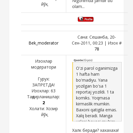
Nigohimda jamdir bu
йўқ
olam...
Сана: Сешанба, 20-
Bek_moderator
Сен-2011, 00:23 | Изох #
78
Изохлар
Quote
(
Giyos
)
модератори
O'zi parol oganimizga
1 hafta ham
Гурух:
bo'madiyu. Yana
ЗАПРЕТДА!
yozilgan bo'sa 1
Изохлар:
63
reportaj yozildi. 1 ta
Тақдирланишлар:
komiks. Yoqmasa
2
kirmaslik mumkin.
Холати:
Хозир
Baxoni qatigila emas.
йўқ
Xalq beradi. Manga
xalqni baxosi muhim.
Qogani 1 tiyin. Yana
Халк беради? хахахаха!