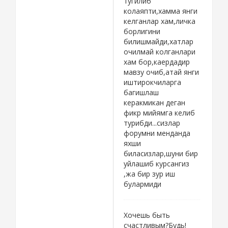
тугилиб
колаяпти,хамма янги
келганлар хам,личка
борлигини
билишмайди,хатлар
очилмай колганлари
хам бор,каердадир
мавзу очиб,атай янги
иштирокчиларга
багишлаш
керакмикан деган
фикр мийямга келиб
турибди...сизлар
форумни менданда
яхши
биласизлар,шуни бир
уйлашиб курсангиз
,жа бир зур иш
булармиди
Хочешь быть
счастливым?Будь!