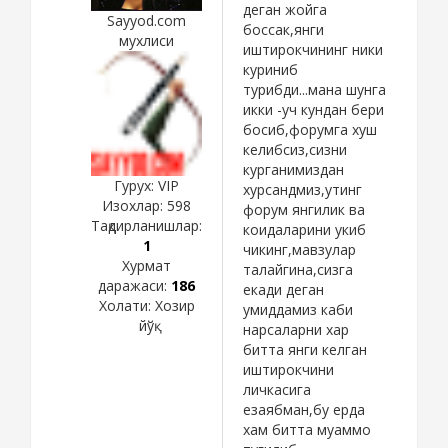
деган жойга
Sayyod.com
боссак,янги
мухлиси
иштирокчининг ники
куриниб
турибди...мана шунга
икки -уч кундан бери
босиб,форумга хуш
келибсиз,сизни
курганимиздан
Гурух: VIP
хурсандмиз,утинг
Изохлар:
598
форум янгилик ва
Тақдирланишлар:
коидаларини укиб
1
чикинг,мавзулар
Хурмат
талайгина,сизга
даражаси:
186
екади деган
Холати:
Хозир
умиддамиз каби
йўқ
нарсаларни хар
битта янги келган
иштирокчини
личкасига
езаябман,бу ерда
хам битта муаммо