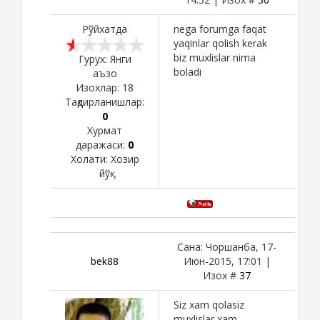
Рўйхатда
nega forumga faqat
yaqinlar qolish kerak
biz muxlislar nima
Гурух: Янги
boladi
аъзо
Изохлар:
18
Тақдирланишлар:
0
Хурмат
даражаси:
0
Холати:
Хозир
йўқ
Сана: Чоршанба, 17-
bek88
Июн-2015, 17:01 |
Изох #
37
Siz xam qolasiz
muxlislar xam