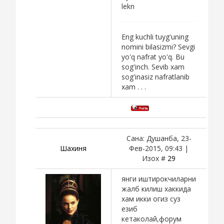
lekn
Eng kuchli tuyg'uning
nomini bilasizmi? Sevgi
yo'q nafrat yo'q. Bu
sog'inch. Sevib xam
sog'inasiz nafratlanib
xam . . .
Сана: Душанба, 23-
Шахиня
Фев-2015, 09:43 |
Изох #
29
янги иштирокчиларни
жалб килиш хаккида
хам икки огиз суз
езиб
кетаколай,форум