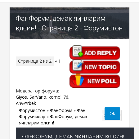
ФанФорум, демак яқинларим
қолсин! - Страница 2 - Форумистон
Страница
2
из
2
«
1
2
Модератор форума:
Giyos
,
SarVario
,
komol_76
,
Anv@rbek
Форумистон
»
ФанФорум
»
Фан-
Форумчилар
»
ФанФорум, демак
яқинларим қолсин!
ФАНФОРУМ, ДЕМАК ЯҚИНЛАРИМ ҚОЛСИН!