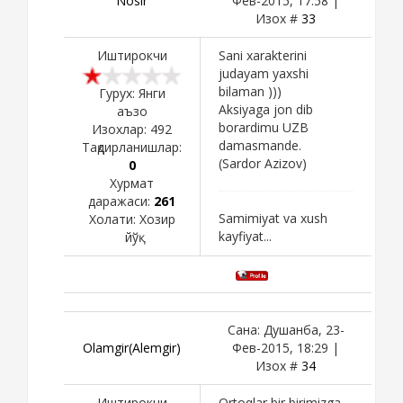
Nosir
Фев-2015, 17:58 |
Изох #
33
Иштирокчи
Sani xarakterini
judayam yaxshi
bilaman )))
Гурух: Янги
Aksiyaga jon dib
аъзо
borardimu UZB
Изохлар:
492
damasmande.
Тақдирланишлар:
(Sardor Azizov)
0
Хурмат
даражаси:
261
Samimiyat va xush
Холати:
Хозир
kayfiyat...
йўқ
Сана: Душанба, 23-
Olamgir(Alemgir)
Фев-2015, 18:29 |
Изох #
34
Иштирокчи
Ortoqlar bir birimizga