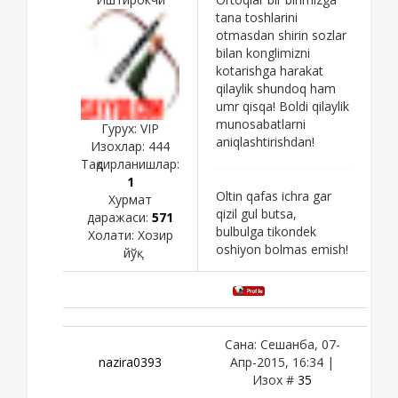
tana toshlarini
otmasdan shirin sozlar
bilan konglimizni
kotarishga harakat
qilaylik shundoq ham
umr qisqa! Boldi qilaylik
munosabatlarni
Гурух: VIP
aniqlashtirishdan!
Изохлар:
444
Тақдирланишлар:
1
Oltin qafas ichra gar
Хурмат
qizil gul butsa,
даражаси:
571
bulbulga tikondek
Холати:
Хозир
oshiyon bolmas emish!
йўқ
Сана: Сешанба, 07-
nazira0393
Апр-2015, 16:34 |
Изох #
35