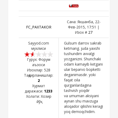
Сана: Якшанба, 22-
FC_PAXTAKOR
Фев-2015, 17:51 |
Изох #
27
Sayyod.com
Gulsum darrov sakrab
мухлиси
ketmang. juda yaxshi
tushundim avvalgi
yozganizni. Shunchaki
Гурух: Форум
odam kamayib ketgani
аъзоси
ular beparvo bopketti
Изохлар:
528
deganimasdir. yoki
Тақдирланишлар:
faqat oila
2
qurganlardagina
Хурмат
tashvish yoqdir
даражаси:
1233
va umuman aksiyani
Холати:
Хозир
aynan shu mavzuga
йўқ
aloqador qilishni keragi
yoq demoqchidim.