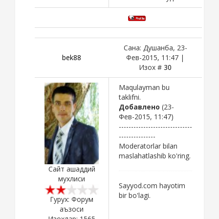
Сана: Душанба, 23-
bek88
Фев-2015, 11:47 |
Изох #
30
Maqulayman bu
taklifni.
Добавлено
(23-
Фев-2015, 11:47)
------------------------------
---------------
Moderatorlar bilan
maslahatlashib ko'ring.
Сайт ашаддий
мухлиси
Sayyod.com hayotim
bir bo'lagi.
Гурух: Форум
аъзоси
Изохлар:
1565