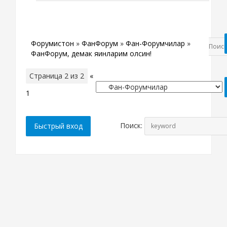
Форумистон
»
ФанФорум
»
Фан-Форумчилар
»
ФанФорум, демак яқинларим қолсин!
Страница
2
из
2
«
1
2
Поиск: