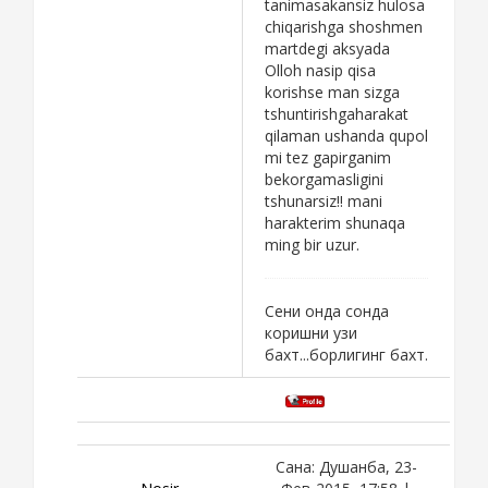
tanimasakansiz hulosa
chiqarishga shoshmen
martdegi aksyada
Olloh nasip qisa
korishse man sizga
tshuntirishgaharakat
qilaman ushanda qupol
mi tez gapirganim
bekorgamasligini
tshunarsiz!! mani
harakterim shunaqa
ming bir uzur.
Сени онда сонда
коришни узи
бахт...борлигинг бахт.
Сана: Душанба, 23-