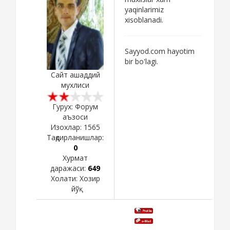
yaqinlarimiz
xisoblanadi.
Sayyod.com hayotim
bir bo'lagi.
Сайт ашаддий
мухлиси
Гурух: Форум
аъзоси
Изохлар:
1565
Тақдирланишлар:
0
Хурмат
даражаси:
649
Холати:
Хозир
йўқ