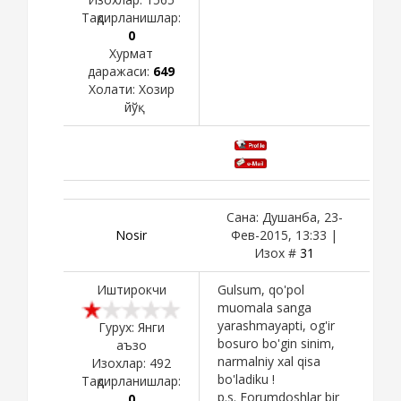
Тақдирланишлар:
0
Хурмат
даражаси:
649
Холати:
Хозир
йўқ
Сана: Душанба, 23-
Nosir
Фев-2015, 13:33 |
Изох #
31
Иштирокчи
Gulsum, qo'pol
muomala sanga
yarashmayapti, og'ir
Гурух: Янги
bosuro bo'gin sinim,
аъзо
narmalniy xal qisa
Изохлар:
492
bo'ladiku !
Тақдирланишлар:
p.s. Forumdoshlar bir
0