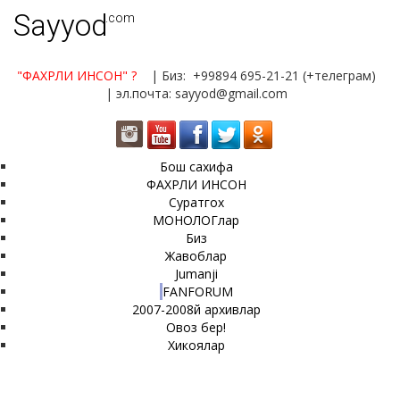
Sayyod
.com
"ФАХРЛИ ИНСОН"
?
| Биз: +99894 695-21-21 (+телеграм)
| эл.почта: sayyod@gmail.com
Бош сахифа
ФАХРЛИ ИНСОН
Суратгох
МОНОЛОГлар
Биз
Жавоблар
Jumanji
FANFORUM
2007-2008й архивлар
Овоз бер!
Хикоялар