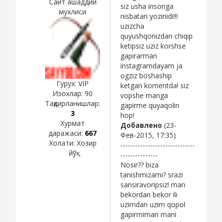
Сайт ашаддий
siz usha insonga
мухлиси
nisbatan yozinidi!!!
uzizcha
quyushqonizdan chiqip
ketipsiz uziz korshse
gapirarman
instagramdayam ja
ogziz boshaship
Гурух: VIP
ketgan komentda! siz
Изохлар:
90
vopshe manga
Тақдирланишлар:
gapirme quyaqolin
3
hop!
Хурмат
Добавлено
(23-
даражаси:
667
Фев-2015, 17:35)
Холати:
Хозир
------------------------------
йўқ
---------------
Nosir?? biza
tanishmizami? srazi
sansiravoripsiz! man
bekordan bekor ili
uzimdan uzim qopol
gapirmiman mani