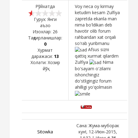
Рўйхатда
Voy neca oy kirmay
ketudim kesam Zulfiya
zapretda ekanla man
Гурух: Янги
nima bo'ldikan deb
аъзо
havotir olib forum
Изохлар:
26
rahbaridan xat orqali
Тақдирланишлар:
so'rab yuribmanu
0
Afsus sizni
Хурмат
qattiq xurmat qilardim
даражаси:
13
Zulfiya
Nima
Холати:
Хозир
йўқ
bo'sayam o'zilarni
ishonchingiz
do'stligingiz forum
ahilligi yo'qolmasin
Сана: Жума-муборак
Sitowka
кун!, 12-Июн-2015,
14:32 | Изох #
36