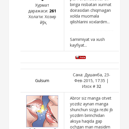
biriga nisbatan xurmat
Хурмат
doirasidan chiqmagan
даражаси:
261
xolda muomala
Холати:
Хозир
qilishlarini xoxlardim...
йўқ
Samimiyat va xush
kayfiyat...
Сана: Душанба, 23-
Gulsum
Фев-2015, 17:35 |
Изох #
32
Abror siz manga otvet
yozdiz aynan manga
shunchun sizga rezki jb
yozdim birinchidan
aksya haqida gap
ochgan man masidim