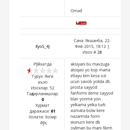
Omad
Сана: Якшанба, 22-
IlyoS_4J
Фев-2015, 18:12 |
Изох #
28
Рўйхатда
aksiyani bu mavzuga
aloqasi yo kop marta
etlayu kim kesa ozi
Гурух: Янги
ucun savob yolida db
аъзо
prosta sayyod
Изохлар:
52
fanformi deme sayyod
Тақдирланишлар:
blan yonma yon
0
yelkama yelka turb
Хурмат
xizmata bolw kere
даражаси:
61
nazarmda form
Холати:
Хозир
wunucn kere db
йўқ
oyliman bu mani fikrm