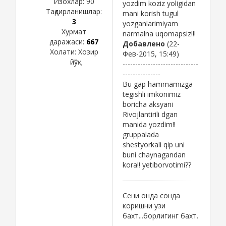
Изохлар:
90
yozdim koziz yoligidan
Тақдирланишлар:
mani korish tugul
3
yozganlarimiyam
Хурмат
narmalna uqomapsiz!!!
даражаси:
667
Добавлено
(22-
Холати:
Хозир
Фев-2015, 15:49)
йўқ
------------------------------
---------------
Bu gap hammamizga
tegishli imkonimiz
boricha aksyani
Rivojlantirili dgan
manida yozdim!!
gruppalada
shestyorkali qip uni
buni chaynagandan
kora!! yetiborvotimi??
Сени онда сонда
коришни узи
бахт...борлигинг бахт.