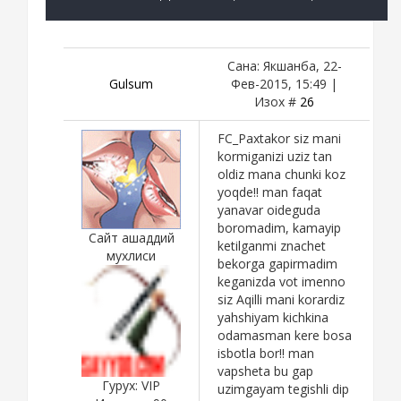
Сана: Якшанба, 22-
Gulsum
Фев-2015, 15:49 |
Изох #
26
FC_Paxtakor siz mani
kormiganizi uziz tan
oldiz mana chunki koz
yoqde!! man faqat
yanavar oideguda
boromadim, kamayip
Сайт ашаддий
ketilganmi znachet
мухлиси
bekorga gapirmadim
keganizda vot imenno
siz Aqilli mani korardiz
yahshiyam kichkina
odamasman kere bosa
isbotla bor!! man
vapsheta bu gap
Гурух: VIP
uzimgayam tegishli dip