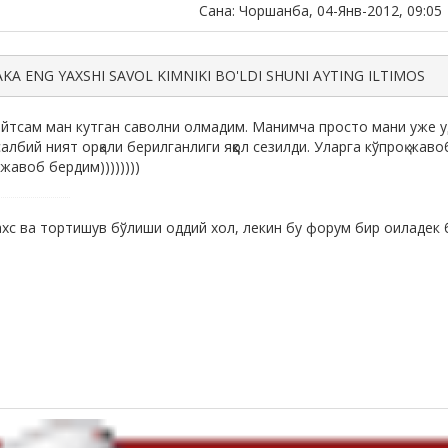
Сана: Чоршанба, 04-Янв-2012, 09:05
KA ENG YAXSHI SAVOL KIMNIKI BO'LDI SHUNI AYTING ILTIMOS
айтсам ман кутган саволни олмадим. Манимча просто мани уже у
албий ният орқали берилганлиги яққол сезилди. Уларга кўпроқ жав
жавоб бердим))))))))
хс ва тортишув бўлиши оддий хол, лекин бу форум бир оиладек 