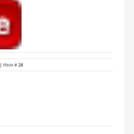
 | Изох #
28