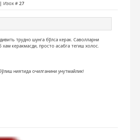
 | Изох #
27
дивить трудно шунга бўлса керак. Саволларни
об хам керакмасди, просто асабга тегиш холос.
бўлиш ниятида очилганини унутмайлик!