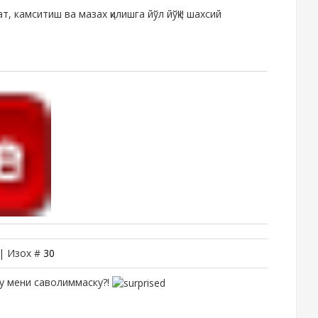
, камситиш ва мазах қилишга йўл йўқ!!! шахсий
 | Изох #
30
Бу мени саволиммаску?!