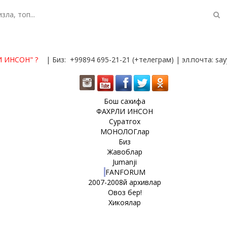
И ИНСОН"
?
| Биз: +99894 695-21-21 (+телеграм) | эл.почта: s
Бош сахифа
ФАХРЛИ ИНСОН
Суратгох
МОНОЛОГлар
Биз
Жавоблар
Jumanji
FANFORUM
2007-2008й архивлар
Овоз бер!
Хикоялар