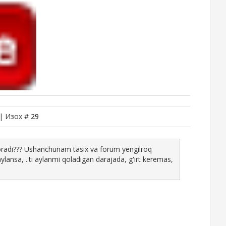
 | Изох #
29
hvoradi??? Ushanchunam tasix va forum yengilroq
lansa, ..ti aylanmi qoladigan darajada, g'irt keremas,