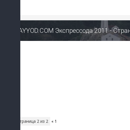
SAYYOD.COM Экспрессода 2011 - Стран
Страница
2
из
2
«
1
2