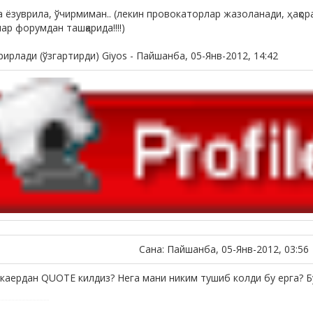
 ёзуврила, ўчирмиман.. (лекин провокаторлар жазоланади, ҳақорат
р форумдан ташқарида!!!!)
рирлади (ўзгартирди)
Giyos
-
Пайшанба, 05-Янв-2012, 14:42
Сана: Пайшанба, 05-Янв-2012, 03:56
 каердан QUOTE килдиз? Нега мани никим тушиб колди бу ерга? 