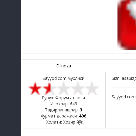
Dilnoza
Sayyod.com мухлиси
Sizni asabiz
Sayyod.com
Гурух: Форум аъзоси
Изохлар:
643
Тақдирланишлар:
3
Хурмат даражаси:
496
Холати:
Хозир йўқ