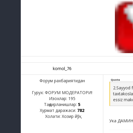
komol_76
Форум рахбариятидан
Quote
2.Sayyod f
Гурух: ФОРУМ МОДЕРАТОРИ!
taxtakosla
Изохлар:
195
essiz mak
Тақдирланишлар:
5
Хурмат даражаси:
782
Холати:
Хозир йўқ
Ука ДАМИНГ