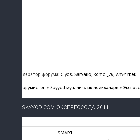
Модератор форума:
Giyos
,
SarVario
,
komol_76
,
Anv@rbek
Форумистон
»
Sayyod муаллифлик лойихалари
»
Экспре
SAYYOD.COM ЭКСПРЕССОДА 2011
SMART