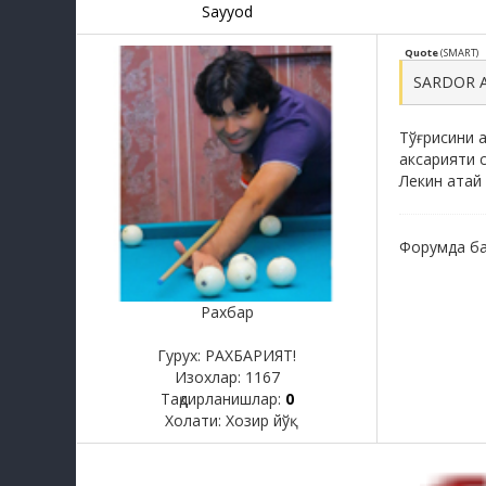
Sayyod
Quote
(
SMART
)
SARDOR A
Тўғрисини 
аксарияти с
Лекин атай 
Форумда ба
Рахбар
Гурух: РАХБАРИЯТ!
Изохлар:
1167
Тақдирланишлар:
0
Холати:
Хозир йўқ