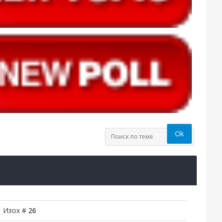
| Изох #
26