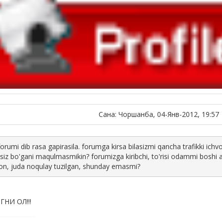
Сана: Чоршанба, 04-Янв-2012, 19:57
orumi dib rasa gapirasila. forumga kirsa bilasizmi qancha trafikki ic
siz bo'gani maqulmasmikin? forumizga kiribchi, to'risi odammi boshi ay
on, juda noqulay tuzilgan, shunday emasmi?
НИ ОЛ!!!