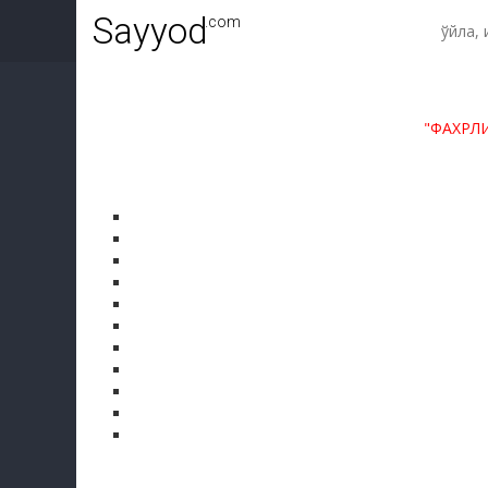
Sayyod
.com
"ФАХРЛ