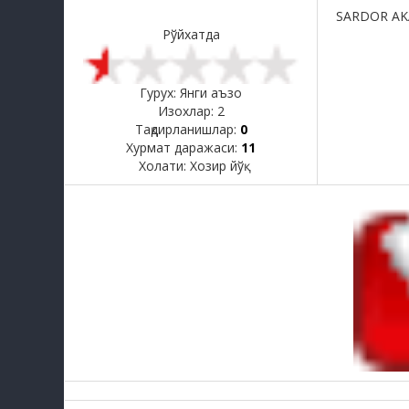
SARDOR AKA
Рўйхатда
Гурух: Янги аъзо
Изохлар:
2
Тақдирланишлар:
0
Хурмат даражаси:
11
Холати:
Хозир йўқ