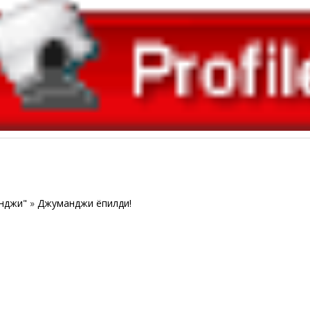
нджи"
»
Джуманджи ёпилди!