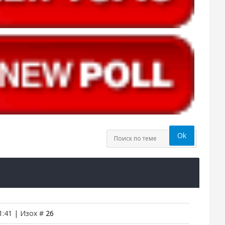
1:41 | Изох #
26