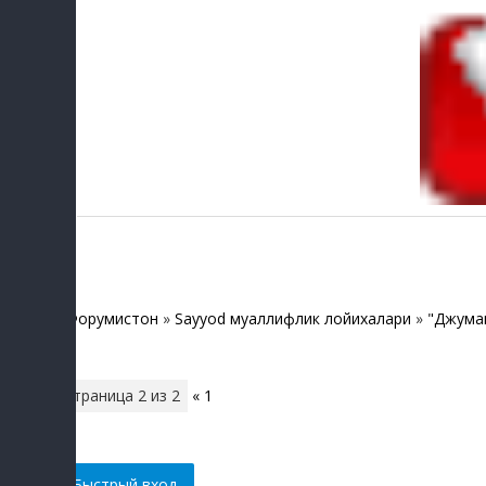
Форумистон
»
Sayyod муаллифлик лойихалари
»
"Джума
Страница
2
из
2
«
1
2