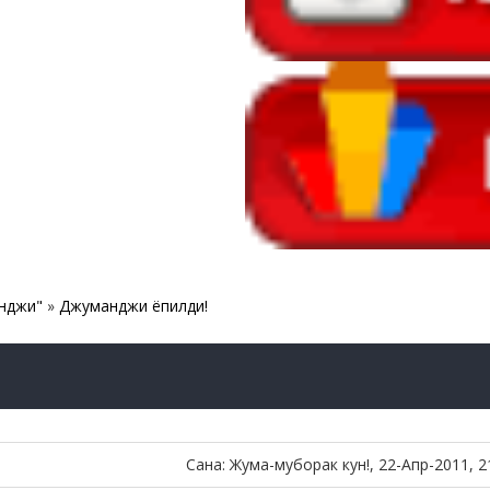
нджи"
»
Джуманджи ёпилди!
Сана: Жума-муборак кун!, 22-Апр-2011, 2