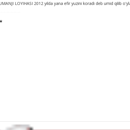
MANJI LOYIHASI 2012 yilda yana efir yuzini koradi deb umid qilib o'
 ★