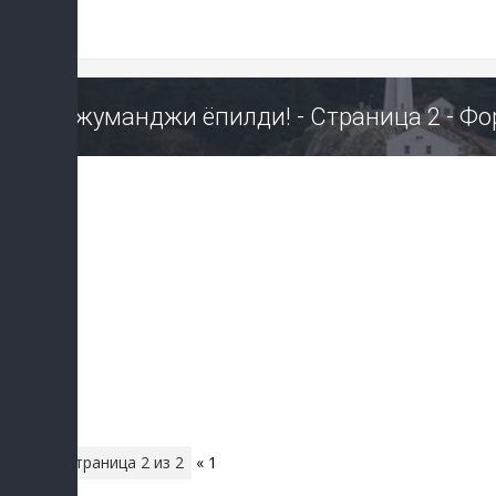
Джуманджи ёпилди! - Страница 2 - Ф
Страница
2
из
2
«
1
2