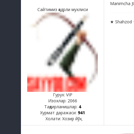
Manimcha JU
Сайтимиз қадрли мухлиси
★ Shahzod
Гурух: VIP
Изохлар:
2066
Тақдирланишлар:
4
Хурмат даражаси:
941
Холати:
Хозир йўқ