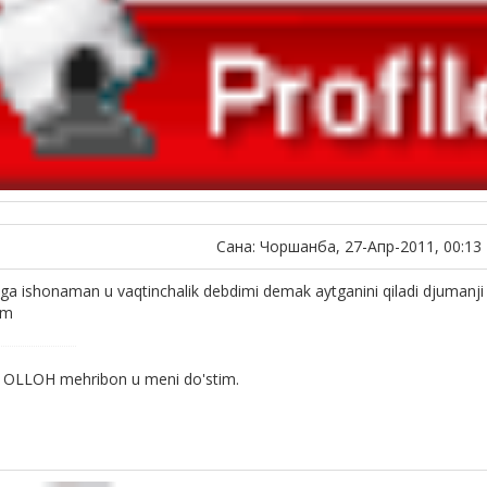
Сана: Чоршанба, 27-Апр-2011, 00:13
 ishonaman u vaqtinchalik debdimi demak aytganini qiladi djumanji oc
im
 OLLOH mehribon u meni do'stim.