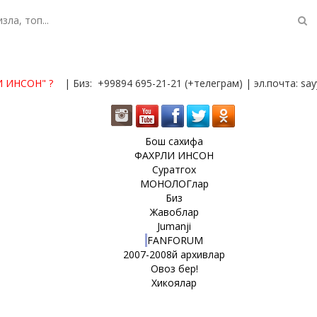
И ИНСОН"
?
| Биз: +99894 695-21-21 (+телеграм) | эл.почта: s
Бош сахифа
ФАХРЛИ ИНСОН
Суратгох
МОНОЛОГлар
Биз
Жавоблар
Jumanji
FANFORUM
2007-2008й архивлар
Овоз бер!
Хикоялар