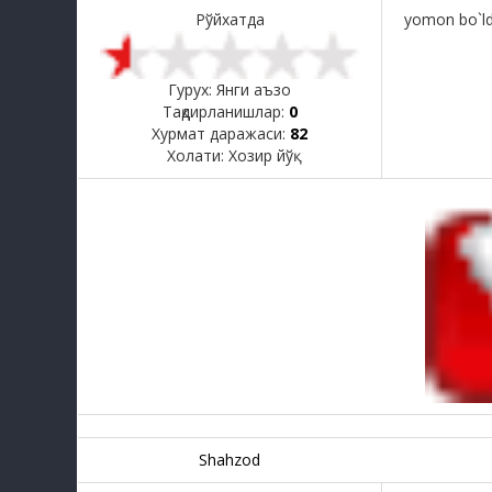
Рўйхатда
yomon bo`ld
Гурух: Янги аъзо
Тақдирланишлар:
0
Хурмат даражаси:
82
Холати:
Хозир йўқ
Shahzod