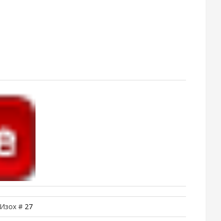
 Изох #
27