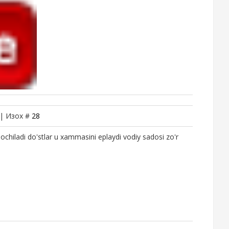
 | Изох #
28
hiladi do'stlar u xammasini eplaydi vodiy sadosi zo'r