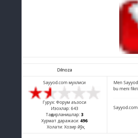
Dilnoza
Sayyod.com мухлиси
Men Sayyodga
bu meni fikr
Гурух: Форум аъзоси
Sayyod.com
Изохлар:
643
Тақдирланишлар:
3
Хурмат даражаси:
496
Холати:
Хозир йўқ