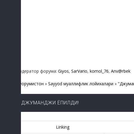
Модератор форума:
Giyos
,
SarVario
,
komol_76
,
Anv@rbek
Форумистон
»
Sayyod муаллифлик лойихалари
»
"Джума
ДЖУМАНДЖИ ЁПИЛДИ!
Linking