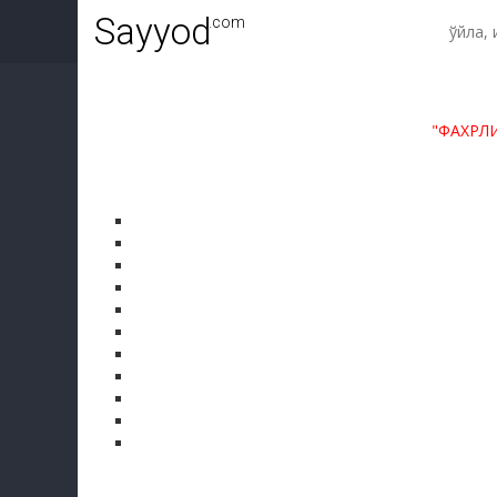
Sayyod
.com
"ФАХРЛ