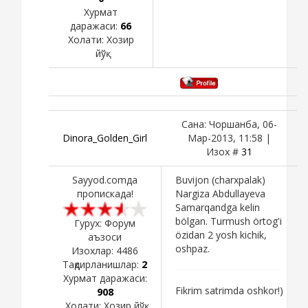
Хурмат
даражаси:
66
Холати:
Хозир
йўқ
Сана: Чоршанба, 06-
Dinora_Golden_Girl
Мар-2013, 11:58 |
Изох #
31
Sayyod.comда
Buvijon (charxpalak)
пропискада!
Nargiza Abdullayeva
Samarqandga kelin
bölgan. Turmush örtog'i
Гурух: Форум
özidan 2 yosh kichik,
аъзоси
oshpaz.
Изохлар:
4486
Тақдирланишлар:
2
Хурмат даражаси:
Fikrim satrimda oshkor!)
908
Холати:
Хозир йўқ