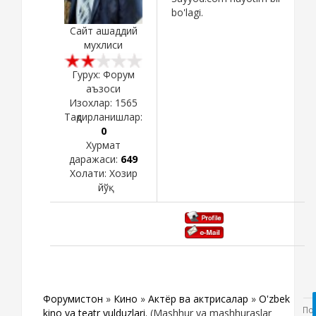
bo'lagi.
Сайт ашаддий
мухлиси
Гурух: Форум
аъзоси
Изохлар:
1565
Тақдирланишлар:
0
Хурмат
даражаси:
649
Холати:
Хозир
йўқ
Форумистон
»
Кино
»
Актёр ва актрисалар
»
O'zbek
kino va teatr yulduzlari.
(Mashhur va mashhuraslar