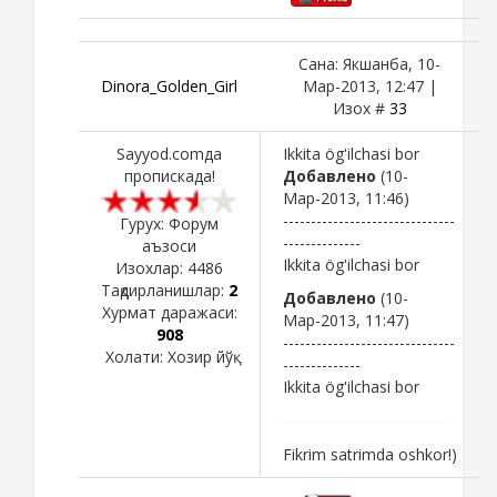
Сана: Якшанба, 10-
Dinora_Golden_Girl
Мар-2013, 12:47 |
Изох #
33
Sayyod.comда
Ikkita ög'ilchasi bor
пропискада!
Добавлено
(10-
Мар-2013, 11:46)
-------------------------------
Гурух: Форум
--------------
аъзоси
Ikkita ög'ilchasi bor
Изохлар:
4486
Тақдирланишлар:
2
Добавлено
(10-
Хурмат даражаси:
Мар-2013, 11:47)
908
-------------------------------
Холати:
Хозир йўқ
--------------
Ikkita ög'ilchasi bor
Fikrim satrimda oshkor!)