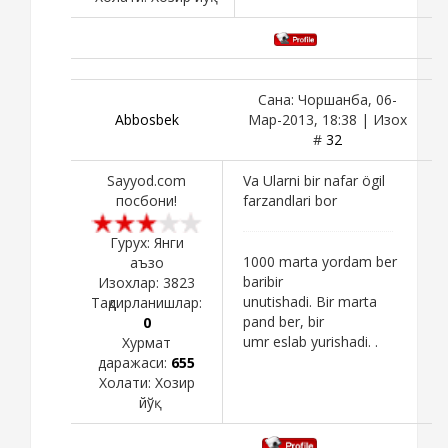
Сана: Чоршанба, 06-
Abbosbek
Мар-2013, 18:38 | Изох
#
32
Sayyod.com
Va Ularni bir nafar ögil
посбони!
farzandlari bor
Гурух: Янги
1000 marta yordam ber
аъзо
baribir
Изохлар:
3823
unutishadi. Bir marta
Тақдирланишлар:
pand ber, bir
0
umr eslab yurishadi. .
Хурмат
даражаси:
655
Холати:
Хозир
йўқ