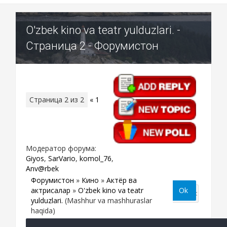
O'zbek kino va teatr yulduzlari. -
Страница 2 - Форумистон
Страница
2
из
2
«
1
2
Модератор форума:
Giyos
,
SarVario
,
komol_76
,
Anv@rbek
Форумистон
»
Кино
»
Актёр ва
актрисалар
»
O'zbek kino va teatr
yulduzlari.
(Mashhur va mashhuraslar
haqida)