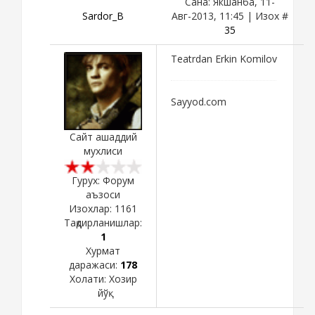
Сана: Якшанба, 11-
Sardor_B
Авг-2013, 11:45 | Изох #
35
Teatrdan Erkin Komilov
Sayyod.com
Сайт ашаддий
мухлиси
Гурух: Форум
аъзоси
Изохлар:
1161
Тақдирланишлар:
1
Хурмат
даражаси:
178
Холати:
Хозир
йўқ