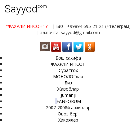
Sayyod
.com
"ФАХРЛИ ИНСОН"
?
| Биз: +99894 695-21-21 (+телеграм)
| эл.почта: sayyod@gmail.com
Бош сахифа
ФАХРЛИ ИНСОН
Суратгох
МОНОЛОГлар
Биз
Жавоблар
Jumanji
FANFORUM
2007-2008й архивлар
Овоз бер!
Хикоялар