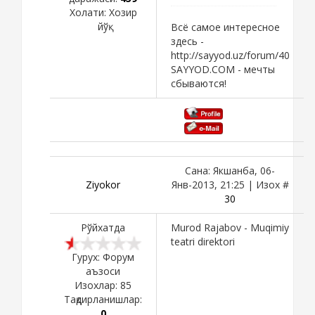
Холати:
Хозир
йўқ
Всё самое интересное
здесь -
http://sayyod.uz/forum/40
SAYYOD.COM - мечты
сбываются!
Сана: Якшанба, 06-
Ziyokor
Янв-2013, 21:25 | Изох #
30
Рўйхатда
Murod Rajabov - Muqimiy
teatri direktori
Гурух: Форум
аъзоси
Изохлар:
85
Тақдирланишлар:
0