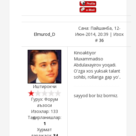
Сана: Пайшанба, 12-
Elmurod_D
Июн-2014, 20:39 | Изох
#
36
Kinoaktiyor
Muxammadiso
Abdulaxayirov yoqadi.
O'zga xos yuksak talant
sohibi, rollariga gap yo'..
Иштирокчи
sayyod bor biz bormiz.
Гурух: Форум
аъзоси
Изохлар:
133
Тақдирланишлар:
1
Хурмат
даражаси:
34