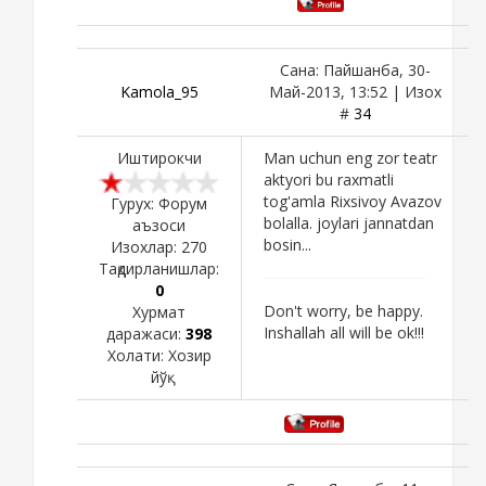
Сана: Пайшанба, 30-
Kamola_95
Май-2013, 13:52 | Изох
#
34
Иштирокчи
Man uchun eng zor teatr
aktyori bu raxmatli
tog'amla Rixsivoy Avazov
Гурух: Форум
bolalla. joylari jannatdan
аъзоси
bosin...
Изохлар:
270
Тақдирланишлар:
0
Don't worry, be happy.
Хурмат
Inshallah all will be ok!!!
даражаси:
398
Холати:
Хозир
йўқ