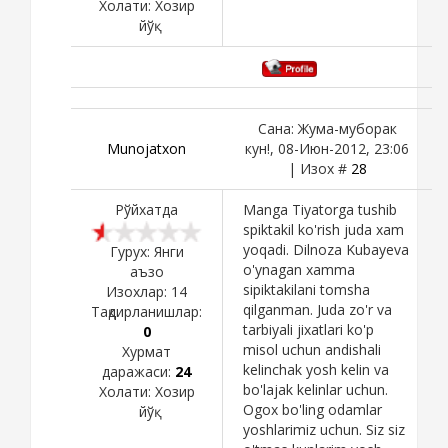
Холати:
Хозир
йўқ
Сана: Жума-муборак
Munojatxon
кун!, 08-Июн-2012, 23:06
| Изох #
28
Рўйхатда
Manga Tiyatorga tushib
spiktakil ko'rish juda xam
yoqadi. Dilnoza Kubayeva
Гурух: Янги
o'ynagan xamma
аъзо
sipiktakilani tomsha
Изохлар:
14
qilganman. Juda zo'r va
Тақдирланишлар:
tarbiyali jixatlari ko'p
0
misol uchun andishali
Хурмат
kelinchak yosh kelin va
даражаси:
24
bo'lajak kelinlar uchun.
Холати:
Хозир
Ogox bo'ling odamlar
йўқ
yoshlarimiz uchun. Siz siz