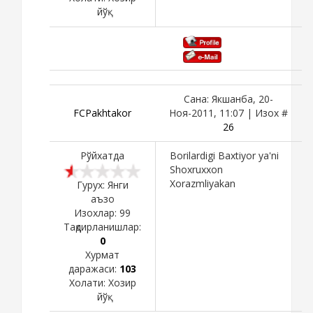
йўқ
Сана: Якшанба, 20-
FCPakhtakor
Ноя-2011, 11:07 | Изох #
26
Рўйхатда
Borilardigi Baxtiyor ya'ni
Shoxruxxon
Xorazmliyakan
Гурух: Янги
аъзо
Изохлар:
99
Тақдирланишлар:
0
Хурмат
даражаси:
103
Холати:
Хозир
йўқ