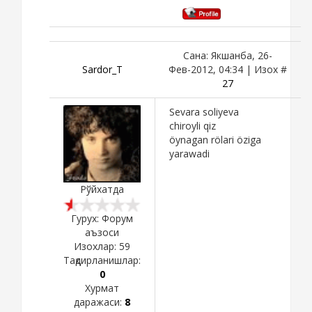
Сана: Якшанба, 26-
Sardor_T
Фев-2012, 04:34 | Изох #
27
Sevara soliyeva
chiroyli qiz
öynagan rölari öziga
yarawadi
Рўйхатда
Гурух: Форум
аъзоси
Изохлар:
59
Тақдирланишлар:
0
Хурмат
даражаси:
8