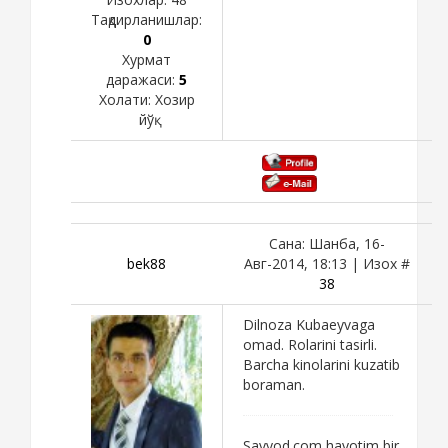
Тақдирланишлар:
0
Хурмат
даражаси:
5
Холати:
Хозир
йўқ
Сана: Шанба, 16-
bek88
Авг-2014, 18:13 | Изох #
38
Dilnoza Kubaeyvaga
omad. Rolarini tasirli.
Barcha kinolarini kuzatib
boraman.
Sayyod.com hayotim bir