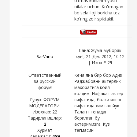
o'tmas kunlarim yosh
oilalar uchun. Ko'rmagan
bo'sela iloji boricha tez
ko'ring zo'r spiktakil.
Сана: Жума-муборак
SarVario
кун!, 21-Дек-2012, 10:12
| Изох #
29
Ответственный
Кеча яна бир бор Адиз
за русский
Раджабовни актёрлик
форум!
махоратига коил
колдим. Нафакат актёр
Гурух: ФОРУМ
сифатида, балки инсон
МОДЕРАТОРИ!
сифатида хам гап йук.
Изохлар:
22
Талант тепадан
Тақдирланишлар:
берилган бу
2
актёримизга. Куз
Хурмат
тегмасин!
даражаси:
459