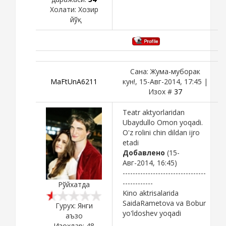
Холати:
Хозир
йўқ
Сана: Жума-муборак
MaFtUnA6211
кун!, 15-Авг-2014, 17:45 |
Изох #
37
Teatr aktyorlaridan
Ubaydullo Omon yoqadi.
O'z rolini chin dildan ijro
etadi
Добавлено
(15-
Авг-2014, 16:45)
---------------------------------
------------
Рўйхатда
Kino aktrisalarida
SaidaRametova va Bobur
Гурух: Янги
yo'ldoshev yoqadi
аъзо
Изохлар:
48