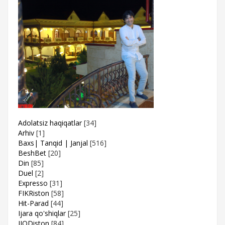
Adolatsiz haqiqatlar
[34]
Arhiv
[1]
Baxs| Tanqid | Janjal
[516]
BeshBet
[20]
Din
[85]
Duel
[2]
Expresso
[31]
FIKRiston
[58]
Hit-Parad
[44]
Ijara qo'shiqlar
[25]
IJODiston
[84]