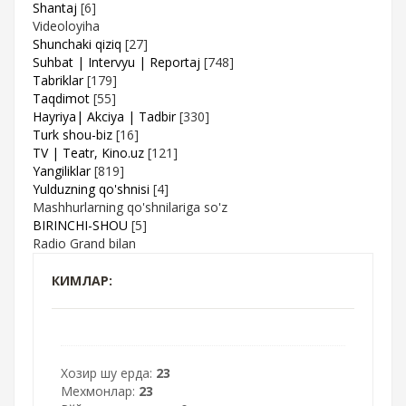
Shantaj
[6]
Videoloyiha
Shunchaki qiziq
[27]
Suhbat | Intervyu | Reportaj
[748]
Tabriklar
[179]
Taqdimot
[55]
Hayriya| Akciya | Tadbir
[330]
Turk shou-biz
[16]
TV | Teatr, Kino.uz
[121]
Yangiliklar
[819]
Yulduzning qo'shnisi
[4]
Mashhurlarning qo'shnilariga so'z
BIRINCHI-SHOU
[5]
Radio Grand bilan
КИМЛАР:
Хозир шу ерда:
23
Мехмонлар:
23