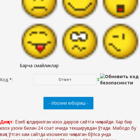
Барча смайликлар
Код *:
Диққат:
Ёзиб қолдирилган изох дарров сайтга чиқмайди. Хар бир
изох узоғи билан 24 соат ичида текширувдан ўтади. Мабодо бу
вақт ўтгач хам сайтда изохингиз чиқмаган бўлса унда