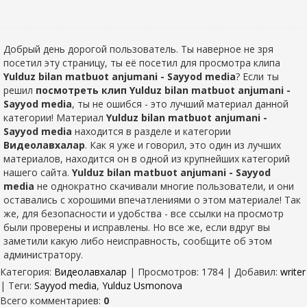
Добрый день дорогой пользователь. Ты наверное не зря
посетил эту страницу, ты её посетил для просмотра клипа
Yulduz bilan matbuot anjumani - Sayyod media
? Если ты
решил
посмотреть клип Yulduz bilan matbuot anjumani -
Sayyod media
, ты не ошибся - это лучший материал данной
категории! Материал
Yulduz bilan matbuot anjumani -
Sayyod media
находится в разделе
и категории
Видеолавхалар
. Как я уже и говорил, это один из лучших
материалов, находится он в одной из крупнейших категорий
нашего сайта.
Yulduz bilan matbuot anjumani - Sayyod
media
не однократно скачивали многие пользователи, и они
оставались с хорошими впечатлениями о этом материале! Так
же, для безопасности и удобства - все ссылки на просмотр
были проверены и исправлены. Но все же, если вдруг вы
заметили какую либо неисправность, сообщите об этом
администратору.
Категория
:
Видеолавхалар
|
Просмотров
: 1784 |
Добавил
:
writer
|
Теги
:
Sayyod media
,
Yulduz Usmonova
Всего комментариев
:
0