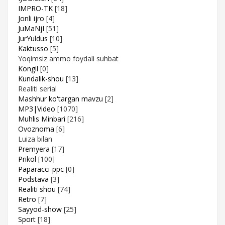
IMPRO-TK
[18]
Jonli ijro
[4]
JuMaNjI
[51]
JurYuldus
[10]
Kaktusso
[5]
Yoqimsiz ammo foydali suhbat
Kongil
[0]
Kundalik-shou
[13]
Realiti serial
Mashhur ko'targan mavzu
[2]
MP3|Video
[1070]
Muhlis Minbari
[216]
Ovoznoma
[6]
Luiza bilan
Premyera
[17]
Prikol
[100]
Paparacci-ppc
[0]
Podstava
[3]
Realiti shou
[74]
Retro
[7]
Sayyod-show
[25]
Sport
[18]