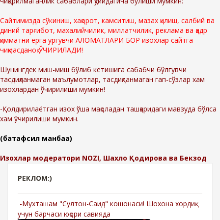
чиқарилмаганлик сабаблари қўйидагича бўлиши мумкин:
Сайтимизда сўкиниш, хақорот, камситиш, мазах қилиш, салбий ва
диний тарғибот, махалийчилик, миллатчилик, реклама ва қадр
қимматни ерга ургувчи АЛОМАТЛАРИ БОР изохлар сайтга
чиқмасданоқ ЎЧИРИЛАДИ!
Шунингдек миш-миш бўлиб кетишига сабабчи бўлгувчи
тасдиқланмаган маълумотлар, тасдиқланмаган гап-сўзлар хам
изохлардан ўчирилиши мумкин!
-Қолдирилаётган изох ўша мақоладан ташқаридаги мавзуда бўлса
хам ўчирилиши мумкин.
(батафсил манбаа)
Изохлар модератори NOZI, Шахло Қодирова ва Бекзод
РЕКЛОМ:)
-Мухташам "Султон-Саид" кошонаси! Шохона хордиқ
учун барчаси юқори савияда