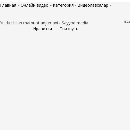
Главная
»
Онлайн видео
»
Категория - Видеолавхалар
»
18:22
Yulduz bilan matbuot anjumani - Sayyod media
Нравится
Твитнуть