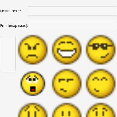
Исмингиз *:
Email(шартмас):