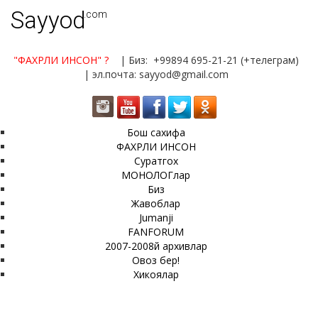
Sayyod
.com
"ФАХРЛИ ИНСОН"
?
| Биз: +99894 695-21-21 (+телеграм)
| эл.почта: sayyod@gmail.com
Бош сахифа
ФАХРЛИ ИНСОН
Суратгох
МОНОЛОГлар
Биз
Жавоблар
Jumanji
FANFORUM
2007-2008й архивлар
Овоз бер!
Хикоялар