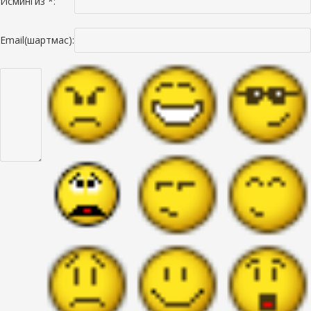
Исмингиз *:
Email(шартмас):