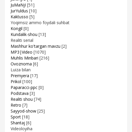
JuMaNjI
[51]
JurYuldus
[10]
Kaktusso
[5]
Yoqimsiz ammo foydali suhbat
Kongil
[0]
Kundalik-shou
[13]
Realiti serial
Mashhur ko'targan mavzu
[2]
MP3|Video
[1070]
Muhlis Minbari
[216]
Ovoznoma
[6]
Luiza bilan
Premyera
[17]
Prikol
[100]
Paparacci-ppc
[0]
Podstava
[3]
Realiti shou
[74]
Retro
[7]
Sayyod-show
[25]
Sport
[18]
Shantaj
[6]
Videoloyiha