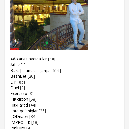
Adolatsiz haqiqatlar
[34]
Arhiv
[1]
Baxs| Tanqid | Janjal
[516]
BeshBet
[20]
Din
[85]
Duel
[2]
Expresso
[31]
FIKRiston
[58]
Hit-Parad
[44]
Ijara qo'shiqlar
[25]
IJODiston
[84]
IMPRO-TK
[18]
Jonli ijro
[4]