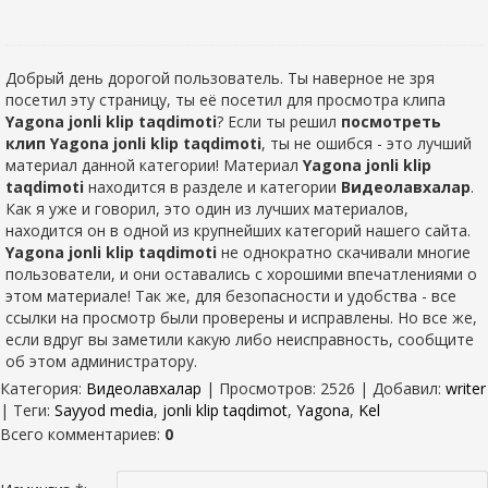
Добрый день дорогой пользователь. Ты наверное не зря
посетил эту страницу, ты её посетил для просмотра клипа
Yagona jonli klip taqdimoti
? Если ты решил
посмотреть
клип Yagona jonli klip taqdimoti
, ты не ошибся - это лучший
материал данной категории! Материал
Yagona jonli klip
taqdimoti
находится в разделе
и категории
Видеолавхалар
.
Как я уже и говорил, это один из лучших материалов,
находится он в одной из крупнейших категорий нашего сайта.
Yagona jonli klip taqdimoti
не однократно скачивали многие
пользователи, и они оставались с хорошими впечатлениями о
этом материале! Так же, для безопасности и удобства - все
ссылки на просмотр были проверены и исправлены. Но все же,
если вдруг вы заметили какую либо неисправность, сообщите
об этом администратору.
Категория
:
Видеолавхалар
|
Просмотров
: 2526 |
Добавил
:
writer
|
Теги
:
Sayyod media
,
jonli klip taqdimot
,
Yagona
,
Kel
Всего комментариев
:
0