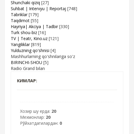
Shunchaki qiziq
[27]
Suhbat | Intervyu | Reportaj
[748]
Tabriklar
[179]
Taqdimot
[55]
Hayriya| Akciya | Tadbir
[330]
Turk shou-biz
[16]
TV | Teatr, Kino.uz
[121]
Yangiliklar
[819]
Yulduzning qo'shnisi
[4]
Mashhurlarning qo'shnilariga so'z
BIRINCHI-SHOU
[5]
Radio Grand bilan
КИМЛАР:
Хозир шу ерда:
20
Мехмонлар:
20
Рўйхатдагилардан:
0