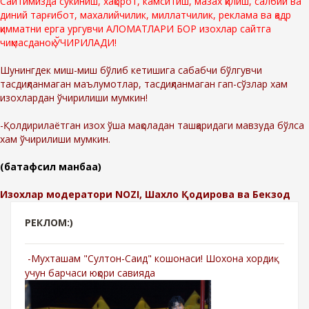
Сайтимизда сўкиниш, хақорот, камситиш, мазах қилиш, салбий ва
диний тарғибот, махалийчилик, миллатчилик, реклама ва қадр
қимматни ерга ургувчи АЛОМАТЛАРИ БОР изохлар сайтга
чиқмасданоқ ЎЧИРИЛАДИ!
Шунингдек миш-миш бўлиб кетишига сабабчи бўлгувчи
тасдиқланмаган маълумотлар, тасдиқланмаган гап-сўзлар хам
изохлардан ўчирилиши мумкин!
-Қолдирилаётган изох ўша мақоладан ташқаридаги мавзуда бўлса
хам ўчирилиши мумкин.
(батафсил манбаа)
Изохлар модератори NOZI, Шахло Қодирова ва Бекзод
РЕКЛОМ:)
-Мухташам "Султон-Саид" кошонаси! Шохона хордиқ
учун барчаси юқори савияда