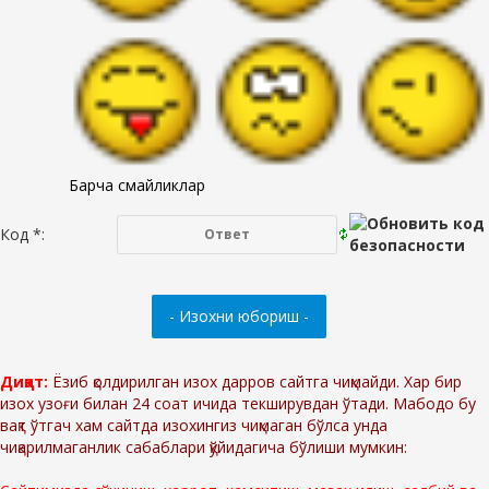
Барча смайликлар
Код *:
Диққат:
Ёзиб қолдирилган изох дарров сайтга чиқмайди. Хар бир
изох узоғи билан 24 соат ичида текширувдан ўтади. Мабодо бу
вақт ўтгач хам сайтда изохингиз чиқмаган бўлса унда
чиқарилмаганлик сабаблари қўйидагича бўлиши мумкин: