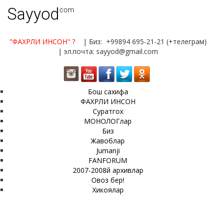
Sayyod
.com
"ФАХРЛИ ИНСОН"
?
| Биз: +99894 695-21-21 (+телеграм)
| эл.почта: sayyod@gmail.com
Бош сахифа
ФАХРЛИ ИНСОН
Суратгох
МОНОЛОГлар
Биз
Жавоблар
Jumanji
FANFORUM
2007-2008й архивлар
Овоз бер!
Хикоялар