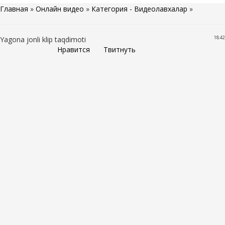
Главная
»
Онлайн видео
»
Категория - Видеолавхалар
»
18:42
Yagona jonli klip taqdimoti
Нравится
Твитнуть