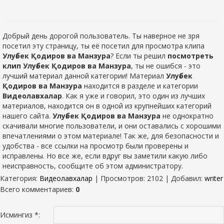
Добрый день дорогой пользователь. Ты наверное не зря
посетил эту страницу, ты её посетил для просмотра клипа
Улуғбек Қодиров ва Манзура
? Если ты решил
посмотреть
клип Улуғбек Қодиров ва Манзура
, ты не ошибся - это
лучший материал данной категории! Материал
Улуғбек
Қодиров ва Манзура
находится в разделе
и категории
Видеолавхалар
. Как я уже и говорил, это один из лучших
материалов, находится он в одной из крупнейших категорий
нашего сайта.
Улуғбек Қодиров ва Манзура
не однократно
скачивали многие пользователи, и они оставались с хорошими
впечатлениями о этом материале! Так же, для безопасности и
удобства - все ссылки на просмотр были проверены и
исправлены. Но все же, если вдруг вы заметили какую либо
неисправность, сообщите об этом администратору.
Категория
:
Видеолавхалар
|
Просмотров
: 2102 |
Добавил
:
writer
Всего комментариев
:
0
Исмингиз *: