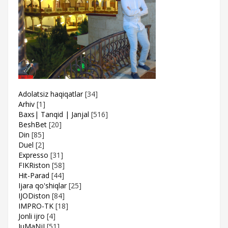
Adolatsiz haqiqatlar
[34]
Arhiv
[1]
Baxs| Tanqid | Janjal
[516]
BeshBet
[20]
Din
[85]
Duel
[2]
Expresso
[31]
FIKRiston
[58]
Hit-Parad
[44]
Ijara qo'shiqlar
[25]
IJODiston
[84]
IMPRO-TK
[18]
Jonli ijro
[4]
JuMaNjI
[51]