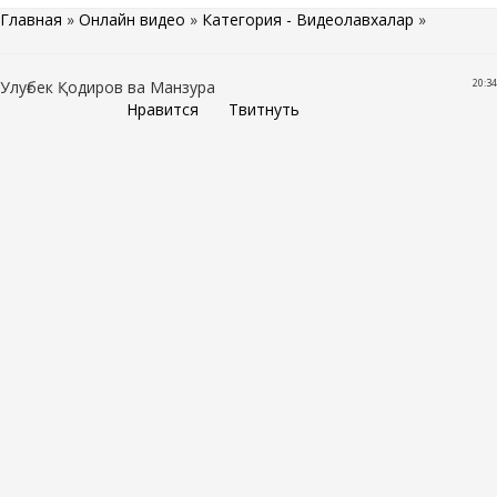
Главная
»
Онлайн видео
»
Категория - Видеолавхалар
»
20:34
Улуғбек Қодиров ва Манзура
Нравится
Твитнуть