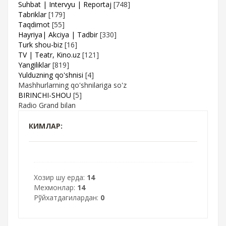
Suhbat | Intervyu | Reportaj
[748]
Tabriklar
[179]
Taqdimot
[55]
Hayriya| Akciya | Tadbir
[330]
Turk shou-biz
[16]
TV | Teatr, Kino.uz
[121]
Yangiliklar
[819]
Yulduzning qo'shnisi
[4]
Mashhurlarning qo'shnilariga so'z
BIRINCHI-SHOU
[5]
Radio Grand bilan
КИМЛАР:
Хозир шу ерда:
14
Мехмонлар:
14
Рўйхатдагилардан:
0