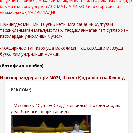
ва диний тарғибот, махалийчилик, миллатчилик, реклама ва қадр
қимматни ерга ургувчи АЛОМАТЛАРИ БОР изохлар сайтга
чиқмасданоқ ЎЧИРИЛАДИ!
Шунингдек миш-миш бўлиб кетишига сабабчи бўлгувчи
тасдиқланмаган маълумотлар, тасдиқланмаган гап-сўзлар хам
изохлардан ўчирилиши мумкин!
-Қолдирилаётган изох ўша мақоладан ташқаридаги мавзуда
бўлса хам ўчирилиши мумкин.
(батафсил манбаа)
Изохлар модератори NOZI, Шахло Қодирова ва Бекзод
РЕКЛОМ:)
-Мухташам "Султон-Саид" кошонаси! Шохона хордиқ
учун барчаси юқори савияда