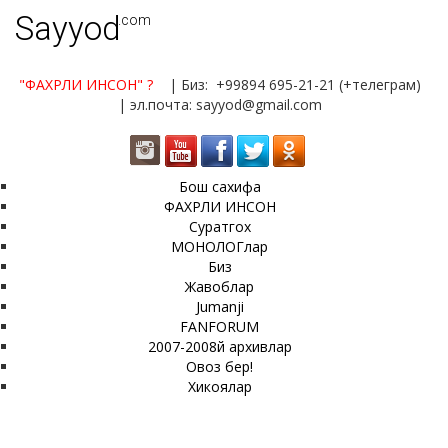
Sayyod
.com
"ФАХРЛИ ИНСОН"
?
| Биз: +99894 695-21-21 (+телеграм)
| эл.почта: sayyod@gmail.com
Бош сахифа
ФАХРЛИ ИНСОН
Суратгох
МОНОЛОГлар
Биз
Жавоблар
Jumanji
FANFORUM
2007-2008й архивлар
Овоз бер!
Хикоялар