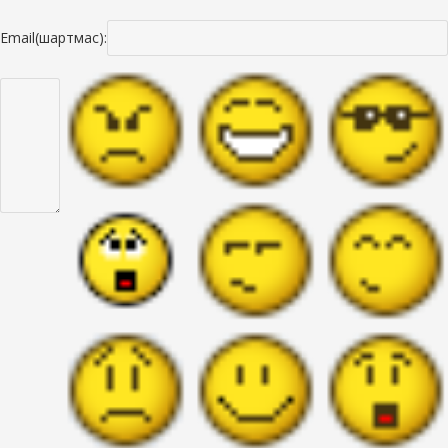
Email(шартмас):