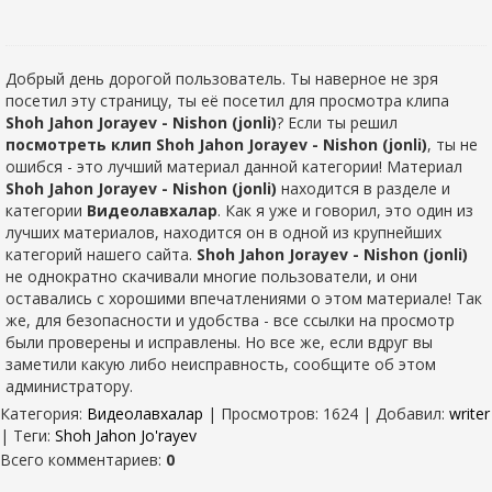
Добрый день дорогой пользователь. Ты наверное не зря
посетил эту страницу, ты её посетил для просмотра клипа
Shoh Jahon Jorayev - Nishon (jonli)
? Если ты решил
посмотреть клип Shoh Jahon Jorayev - Nishon (jonli)
, ты не
ошибся - это лучший материал данной категории! Материал
Shoh Jahon Jorayev - Nishon (jonli)
находится в разделе
и
категории
Видеолавхалар
. Как я уже и говорил, это один из
лучших материалов, находится он в одной из крупнейших
категорий нашего сайта.
Shoh Jahon Jorayev - Nishon (jonli)
не однократно скачивали многие пользователи, и они
оставались с хорошими впечатлениями о этом материале! Так
же, для безопасности и удобства - все ссылки на просмотр
были проверены и исправлены. Но все же, если вдруг вы
заметили какую либо неисправность, сообщите об этом
администратору.
Категория
:
Видеолавхалар
|
Просмотров
: 1624 |
Добавил
:
writer
|
Теги
:
Shoh Jahon Jo'rayev
Всего комментариев
:
0