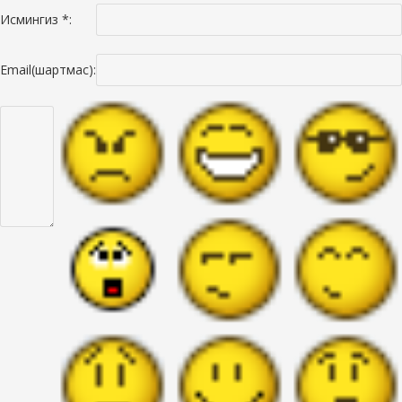
Исмингиз *:
Email(шартмас):