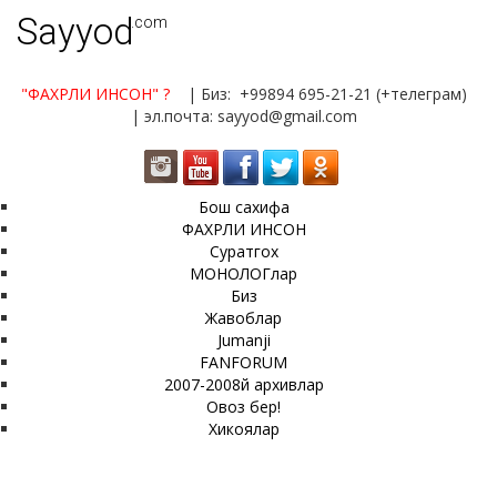
Sayyod
.com
"ФАХРЛИ ИНСОН"
?
| Биз: +99894 695-21-21 (+телеграм)
| эл.почта: sayyod@gmail.com
Бош сахифа
ФАХРЛИ ИНСОН
Суратгох
МОНОЛОГлар
Биз
Жавоблар
Jumanji
FANFORUM
2007-2008й архивлар
Овоз бер!
Хикоялар