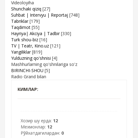
Videoloyiha
Shunchaki qiziq
[27]
Suhbat | Intervyu | Reportaj
[748]
Tabriklar
[179]
Taqdimot
[55]
Hayriya| Akciya | Tadbir
[330]
Turk shou-biz
[16]
TV | Teatr, Kino.uz
[121]
Yangiliklar
[819]
Yulduzning qo'shnisi
[4]
Mashhurlarning qo'shnilariga so'z
BIRINCHI-SHOU
[5]
Radio Grand bilan
КИМЛАР:
Хозир шу ерда:
12
Мехмонлар:
12
Рўйхатдагилардан:
0