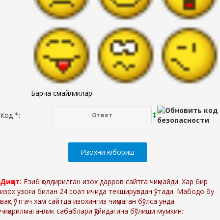
Барча смайликлар
Код *:
Диққат:
Ёзиб қолдирилган изох дарров сайтга чиқмайди. Хар бир
изох узоғи билан 24 соат ичида текширувдан ўтади. Мабодо бу
вақт ўтгач хам сайтда изохингиз чиқмаган бўлса унда
чиқарилмаганлик сабаблари қўйидагича бўлиши мумкин: