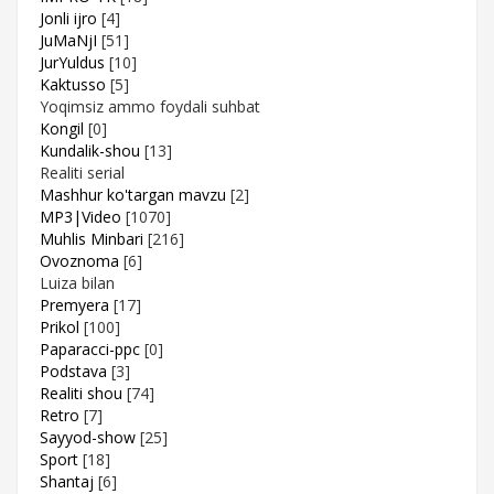
Jonli ijro
[4]
JuMaNjI
[51]
JurYuldus
[10]
Kaktusso
[5]
Yoqimsiz ammo foydali suhbat
Kongil
[0]
Kundalik-shou
[13]
Realiti serial
Mashhur ko'targan mavzu
[2]
MP3|Video
[1070]
Muhlis Minbari
[216]
Ovoznoma
[6]
Luiza bilan
Premyera
[17]
Prikol
[100]
Paparacci-ppc
[0]
Podstava
[3]
Realiti shou
[74]
Retro
[7]
Sayyod-show
[25]
Sport
[18]
Shantaj
[6]