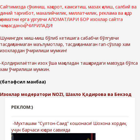
Сайтимизда сўкиниш, хақорот, камситиш, мазах қилиш, салбий ва
диний тарғибот, махалийчилик, миллатчилик, реклама ва қадр
қимматни ерга ургувчи АЛОМАТЛАРИ БОР изохлар сайтга
чиқмасданоқ ЎЧИРИЛАДИ!
Шунингдек миш-миш бўлиб кетишига сабабчи бўлгувчи
тасдиқланмаган маълумотлар, тасдиқланмаган гап-сўзлар хам
изохлардан ўчирилиши мумкин!
-Қолдирилаётган изох ўша мақоладан ташқаридаги мавзуда бўлса
хам ўчирилиши мумкин.
(батафсил манбаа)
Изохлар модератори NOZI, Шахло Қодирова ва Бекзод
РЕКЛОМ:)
-Мухташам "Султон-Саид" кошонаси! Шохона хордиқ
учун барчаси юқори савияда