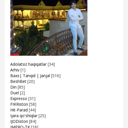
Adolatsiz haqiqatlar
[34]
Arhiv
[1]
Baxs| Tanqid | Janjal
[516]
BeshBet
[20]
Din
[85]
Duel
[2]
Expresso
[31]
FIKRiston
[58]
Hit-Parad
[44]
Ijara qo'shiqlar
[25]
IJODiston
[84]
IMPRO-TK
[18]