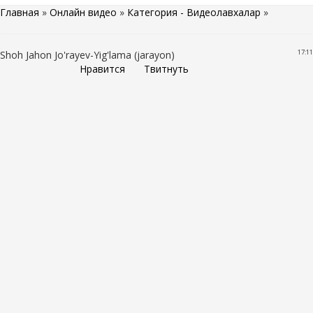
Главная
»
Онлайн видео
»
Категория - Видеолавхалар
»
17:11
Shoh Jahon Jo'rayev-Yig'lama (jarayon)
Нравится
Твитнуть