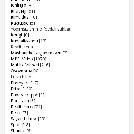
Jonli ijro
[4]
JuMaNjI
[51]
JurYuldus
[10]
Kaktusso
[5]
Yoqimsiz ammo foydali suhbat
Kongil
[0]
Kundalik-shou
[13]
Realiti serial
Mashhur ko'targan mavzu
[2]
MP3|Video
[1070]
Muhlis Minbari
[216]
Ovoznoma
[6]
Luiza bilan
Premyera
[17]
Prikol
[100]
Paparacci-ppc
[0]
Podstava
[3]
Realiti shou
[74]
Retro
[7]
Sayyod-show
[25]
Sport
[18]
Shantaj
[6]