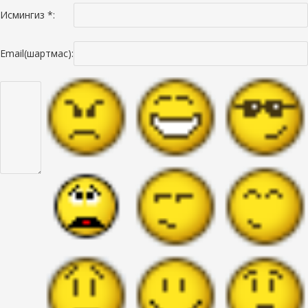
Исмингиз *:
Email(шартмас):