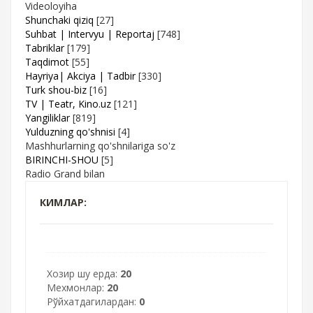
Videoloyiha
Shunchaki qiziq
[27]
Suhbat | Intervyu | Reportaj
[748]
Tabriklar
[179]
Taqdimot
[55]
Hayriya| Akciya | Tadbir
[330]
Turk shou-biz
[16]
TV | Teatr, Kino.uz
[121]
Yangiliklar
[819]
Yulduzning qo'shnisi
[4]
Mashhurlarning qo'shnilariga so'z
BIRINCHI-SHOU
[5]
Radio Grand bilan
КИМЛАР:
Хозир шу ерда:
20
Мехмонлар:
20
Рўйхатдагилардан:
0