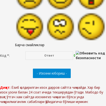
Барча смайликлар
Код *:
Диққат:
Ёзиб қолдирилган изох дарров сайтга чиқмайди. Хар бир
изох узоғи билан 24 соат ичида текширувдан ўтади. Мабодо бу
вақт ўтгач хам сайтда изохингиз чиқмаган бўлса унда
чиқарилмаганлик сабаблари қўйидагича бўлиши мумкин: