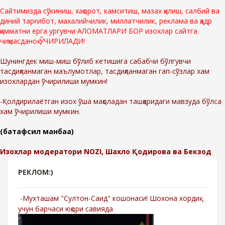
Сайтимизда сўкиниш, хақорот, камситиш, мазах қилиш, салбий ва
диний тарғибот, махалийчилик, миллатчилик, реклама ва қадр
қимматни ерга ургувчи АЛОМАТЛАРИ БОР изохлар сайтга
чиқмасданоқ ЎЧИРИЛАДИ!
Шунингдек миш-миш бўлиб кетишига сабабчи бўлгувчи
тасдиқланмаган маълумотлар, тасдиқланмаган гап-сўзлар хам
изохлардан ўчирилиши мумкин!
-Қолдирилаётган изох ўша мақоладан ташқаридаги мавзуда бўлса
хам ўчирилиши мумкин.
(батафсил манбаа)
Изохлар модератори NOZI, Шахло Қодирова ва Бекзод
РЕКЛОМ:)
-Мухташам "Султон-Саид" кошонаси! Шохона хордиқ
учун барчаси юқори савияда