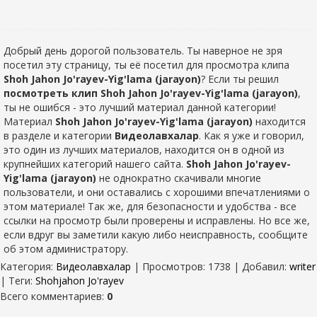
Добрый день дорогой пользователь. Ты наверное не зря
посетил эту страницу, ты её посетил для просмотра клипа
Shoh Jahon Jo'rayev-Yig'lama (jarayon)
? Если ты решил
посмотреть клип Shoh Jahon Jo'rayev-Yig'lama (jarayon)
,
ты не ошибся - это лучший материал данной категории!
Материал
Shoh Jahon Jo'rayev-Yig'lama (jarayon)
находится
в разделе
и категории
Видеолавхалар
. Как я уже и говорил,
это один из лучших материалов, находится он в одной из
крупнейших категорий нашего сайта.
Shoh Jahon Jo'rayev-
Yig'lama (jarayon)
не однократно скачивали многие
пользователи, и они оставались с хорошими впечатлениями о
этом материале! Так же, для безопасности и удобства - все
ссылки на просмотр были проверены и исправлены. Но все же,
если вдруг вы заметили какую либо неисправность, сообщите
об этом администратору.
Категория
:
Видеолавхалар
|
Просмотров
: 1738 |
Добавил
:
writer
|
Теги
:
Shohjahon Jo'rayev
Всего комментариев
:
0