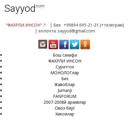
Sayyod
.com
"ФАХРЛИ ИНСОН"
?
| Биз: +99894 695-21-21 (+телеграм)
| эл.почта: sayyod@gmail.com
Бош сахифа
ФАХРЛИ ИНСОН
Суратгох
МОНОЛОГлар
Биз
Жавоблар
Jumanji
FANFORUM
2007-2008й архивлар
Овоз бер!
Хикоялар