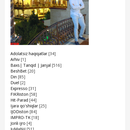
Adolatsiz haqiqatlar
[34]
Arhiv
[1]
Baxs| Tanqid | Janjal
[516]
BeshBet
[20]
Din
[85]
Duel
[2]
Expresso
[31]
FIKRiston
[58]
Hit-Parad
[44]
Ijara qo'shiqlar
[25]
IJODiston
[84]
IMPRO-TK
[18]
Jonli ijro
[4]
JuMaNjI
[51]