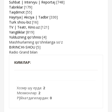
Suhbat | Intervyu | Reportaj
[748]
Tabriklar
[179]
Taqdimot
[55]
Hayriya| Akciya | Tadbir
[330]
Turk shou-biz
[16]
TV | Teatr, Kino.uz
[121]
Yangiliklar
[819]
Yulduzning qo'shnisi
[4]
Mashhurlarning qo'shnilariga so'z
BIRINCHI-SHOU
[5]
Radio Grand bilan
КИМЛАР:
Хозир шу ерда:
2
Мехмонлар:
2
Рўйхатдагилардан:
0