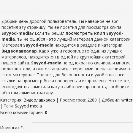
Добрый день дорогой пользователь. Ты наверное не зря
посетил эту страницу, ты её посетил для просмотра клипа
Sayyod-media
? Если ты решил
посмотреть клип Sayyod-
media
, ты не ошибся - это лучший материал данной категории!
Материал
Sayyod-media
находится в разделе
и категории
Видеолавхалар
. Как я уже и говорил, это один из лучших
материалов, находится он в одной из крупнейших категорий
нашего сайта.
Sayyod-media
не однократно скачивали многие
пользователи, и они оставались с хорошими впечатлениями о
этом материале! Так же, для безопасности и удобства - все
ссылки на просмотр были проверены и исправлены. Но все же,
если вдруг вы заметили какую либо неисправность, сообщите
об этом администратору.
Категория
:
Видеолавхалар
|
Просмотров
: 2289 |
Добавил
:
writer
|
Теги
:
Sayyod media
Всего комментариев
:
0
Исмингиз *: