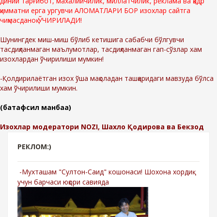
диний тарғибот, махалийчилик, миллатчилик, реклама ва қадр
қимматни ерга ургувчи АЛОМАТЛАРИ БОР изохлар сайтга
чиқмасданоқ ЎЧИРИЛАДИ!
Шунингдек миш-миш бўлиб кетишига сабабчи бўлгувчи
тасдиқланмаган маълумотлар, тасдиқланмаган гап-сўзлар хам
изохлардан ўчирилиши мумкин!
-Қолдирилаётган изох ўша мақоладан ташқаридаги мавзуда бўлса
хам ўчирилиши мумкин.
(батафсил манбаа)
Изохлар модератори NOZI, Шахло Қодирова ва Бекзод
РЕКЛОМ:)
-Мухташам "Султон-Саид" кошонаси! Шохона хордиқ
учун барчаси юқори савияда