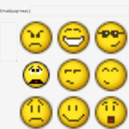
Email(шартмас):