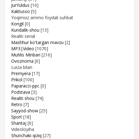
JurYuldus
[10]
Kaktusso
[5]
Yoqimsiz ammo foydali suhbat
Kongil
[0]
Kundalik-shou
[13]
Realiti serial
Mashhur ko'targan mavzu
[2]
MP3|Video
[1070]
Muhlis Minbari
[216]
Ovoznoma
[6]
Luiza bilan
Premyera
[17]
Prikol
[100]
Paparacci-ppc
[0]
Podstava
[3]
Realiti shou
[74]
Retro
[7]
Sayyod-show
[25]
Sport
[18]
Shantaj
[6]
Videoloyiha
Shunchaki qiziq
[27]