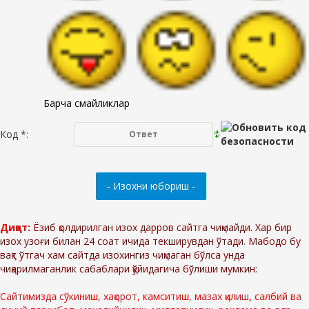
Барча смайликлар
Код *:
Диққат:
Ёзиб қолдирилган изох дарров сайтга чиқмайди. Хар бир
изох узоғи билан 24 соат ичида текширувдан ўтади. Мабодо бу
вақт ўтгач хам сайтда изохингиз чиқмаган бўлса унда
чиқарилмаганлик сабаблари қўйидагича бўлиши мумкин:
Сайтимизда сўкиниш, хақорот, камситиш, мазах қилиш, салбий ва