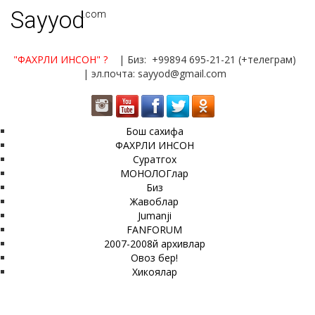
Sayyod
.com
"ФАХРЛИ ИНСОН"
?
| Биз: +99894 695-21-21 (+телеграм)
| эл.почта: sayyod@gmail.com
Бош сахифа
ФАХРЛИ ИНСОН
Суратгох
МОНОЛОГлар
Биз
Жавоблар
Jumanji
FANFORUM
2007-2008й архивлар
Овоз бер!
Хикоялар